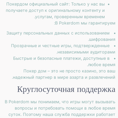
По
пол
За
В P
с