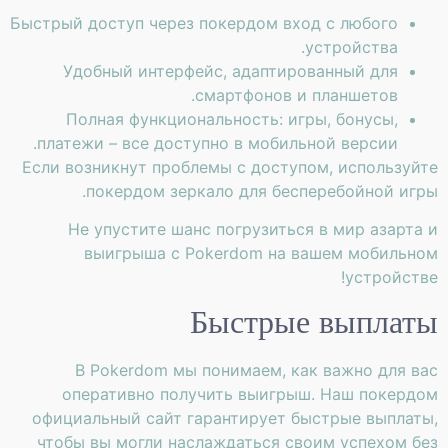
Быст
п
Есл
о
ч