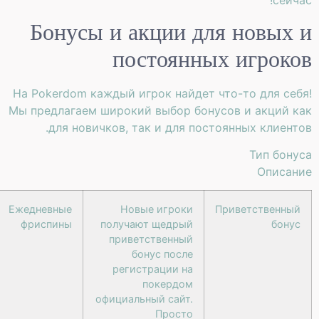
На 
Мы п
На покер дом
VIP-
Постоянные
Ежед
действует VIP-
программа
игроки
фр
программа,
могут
которая
получать
позволяет
ежедневные
игрокам
фриспины,
получать
просто
дополнительные
заходя на