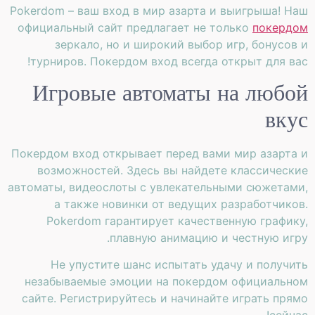
Poke
оф
Пок
авто
н
са