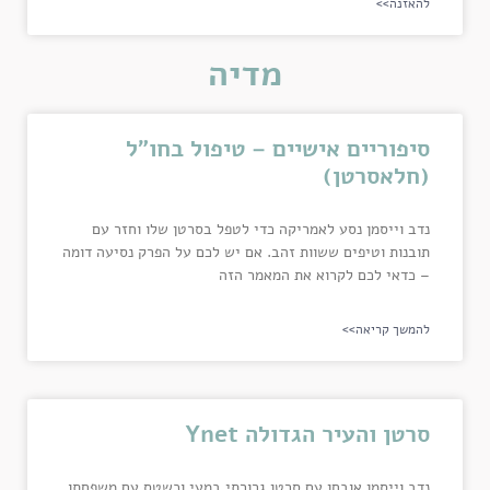
להאזנה>>
מדיה
סיפוריים אישיים – טיפול בחו"ל
(חלאסרטן)
נדב וייסמן נסע לאמריקה כדי לטפל בסרטן שלו וחזר עם
תובנות וטיפים ששוות זהב. אם יש לכם על הפרק נסיעה דומה
– כדאי לכם לקרוא את המאמר הזה
להמשך קריאה>>
סרטן והעיר הגדולה Ynet
נדב וייסמן אובחן עם סרטן גרורתי במעי וכשטס עם משפחתו