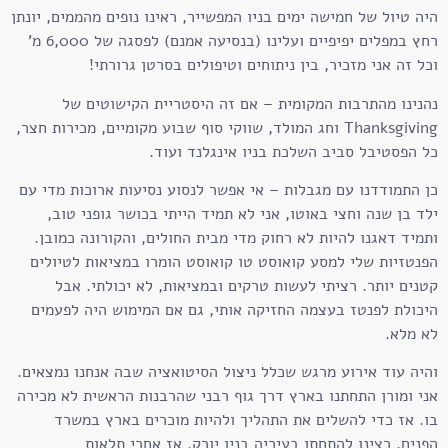
היה טיול של חמישה ימים בניו המפשייר, ראינו נופים מהממים, יונתן
רחץ במפלים יפיפיים ועלינו (בנסיעה אמנם) לפסגה של 6,000 מ'
וכל זה אני מזכיר, בין ניתוחים וטיפולים בסרטן גרורתי!
נהנינו מהתרבות המקומית – אם זה היסטריית הקישוטים של
Thanksgiving וחג המולד, שווקי סוף שבוע מקומיים, מכירות חצר,
כל הפסטיבל סביב השלכת בניו אינגלנד ועוד.
כן התמודדנו עם מגבלות – אי אפשר לנסוע נסיעות ארוכות מדי עם
ילד בן שנה וחצי באוטו, אני לא תמיד הייתי בכושר גופני טוב,
ותמיד דאגנו להיות לא רחוק מדי מבית החולים, והקורונה כמובן.
הפנטזיות שלי למסע קואוסט טו קואוסט הומרו במציאות לטיולים
קטנים יותר. רציתי לעשות טרקים ובמציאות, לא יכולתי. אבל
היכולת לפנטז בעצמה החזיקה אותי, גם אם המימוש היה לפעמים
לא מלא.
והיה עוד אירוע מרגש שכלל ניצול הסיטואציה שבה אנחנו נמצאים.
אני ומורן התחתנו בארץ דרך גוף רבני שהרבנות הראשית לא מכירה
בו. אז כדי להשלים את התהליך ולהיות מוכרים בארץ במשרד
הפנים, רצינו להתחתן בעיריה בניו יורק. אז אחרי תלאות