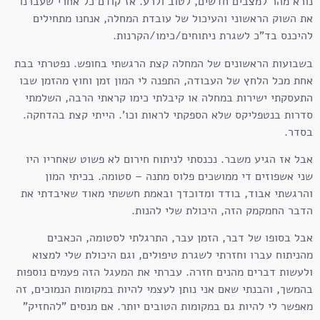
נורא מהר למצבים חדשים, לטוב ולרע. אז קודם כל אחרי שעברנו
את השוק הראשוני והעיכול של עובדת המחלה, אנחנו מתחילים
להיכנס בד"כ לשגרת ניתוחים/כימו/הקרנות.
בשבועות הראשונים של המחלה קצת הרגשתי בחופש. נפטרתי בבת
אחת מכל הלחץ של העבודה, התפנה לי המון זמן וחוץ מהזמן שבו
התעסקתי ישירות במחלה או קיבלתי כימו קראתי הרבה, השלמתי
סדרות בנטפליקס שלא הספקתי לראות וכו'. הייתי קצת בהדחקה.
בסדר.
אבל אז הגיע משבר. נכנסתי לניתוח חירום לא פשוט שאחריו היו
שני אשפוזים די ממושכים פלוס מתנה – סטומה. בכיתי המון
והרגשתי אבוד, בודד ומדוכדך ובאמת חששתי מאוד שאיבדתי את
הדבר החמקמק הזה, היכולת שלי להנות.
אבל בסופו של דבר, הזמן עבר, התרגלתי לסטומה, הכאבים
מהניתוח עברו וחזרתי לשגרת טיפולים, וגם היכולת שלי למצוא
ולעשות דברים מהנים חזרה. עברתי את המעגל הזה פעמים נוספות
בהמשך, והבנתי שאם אני נותן לעצמי להיות במקומות הנמוכים, זה
מאפשר לי להיות גם במקומות הטובים יותר. אם מנסים "להחזיק"