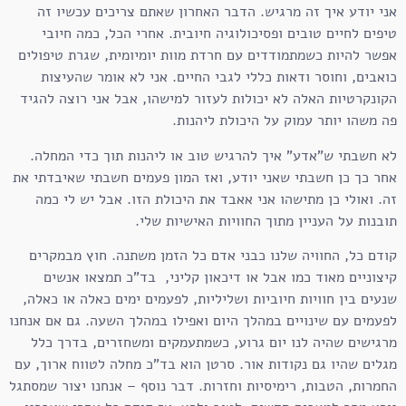
אני יודע איך זה מרגיש. הדבר האחרון שאתם צריכים עכשיו זה
טיפים לחיים טובים ופסיכולוגיה חיובית. אחרי הכל, כמה חיובי
אפשר להיות כשמתמודדים עם חרדת מוות יומיומית, שגרת טיפולים
כואבים, וחוסר ודאות כללי לגבי החיים. אני לא אומר שהעיצות
הקונקרטיות האלה לא יכולות לעזור למישהו, אבל אני רוצה להגיד
פה משהו יותר עמוק על היכולת ליהנות.
לא חשבתי ש"אדע" איך להרגיש טוב או ליהנות תוך כדי המחלה.
אחר כך כן חשבתי שאני יודע, ואז המון פעמים חשבתי שאיבדתי את
זה. ואולי כן מתישהו אני אאבד את היכולת הזו. אבל יש לי כמה
תובנות על העניין מתוך החוויות האישיות שלי.
קודם כל, החוויה שלנו כבני אדם כל הזמן משתנה. חוץ מבמקרים
קיצוניים מאוד כמו אבל או דיכאון קליני, בד"כ תמצאו אנשים
שנעים בין חוויות חיוביות ושליליות, לפעמים ימים כאלה או כאלה,
לפעמים עם שינויים במהלך היום ואפילו במהלך השעה. גם אם אנחנו
מרגישים שהיה לנו יום גרוע, כשמתעמקים ומשחזרים, בדרך כלל
מגלים שהיו גם נקודות אור. סרטן הוא בד"כ מחלה לטווח ארוך, עם
החמרות, הטבות, רימיסיות וחזרות. דבר נוסף – אנחנו יצור שמסתגל