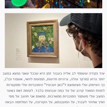
עוד נקודה ששמתי לב אליה כעבור זמן היא שככל שאני נמצא במצב
יותר גרוע (מרקר עולה, גרורות חדשות, תופעות לוואי, אשפוז וכו'),
כך העיסוק שלי מצטמצם ל"כאן ועכשיו" והתוכניות שלי מתקצרות
לטווח המאוד קרוב של עד כמה שבועות בלבד. לעומת זאת כאשר
המצב שלי משתפר התוכניות מתארכות. פתאום אני חושב על מתי
ואיך אחזור לעבוד, על המשכנתא, על הקורונה, על המלחמה הבאה