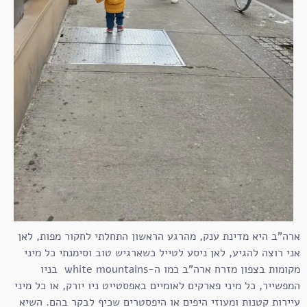
ארה"ב היא מדינת ענק, מהרגע הראשון התחלתי לחקור מפות, לאן
אני רוצה להגיע, לאן ניסע לטייל כשארגיש טוב וסימנתי כל מיני
מקומות בצפון מזרח ארה"ב כמו ה-white mountains בניו
המפשייר, כל מיני פארקים לאומיים באפסטייט ניו יורק, או כל מיני
עיירות קטנות ומעוזי היפים או היפסטרים שכיף לבקר בהם. השיא