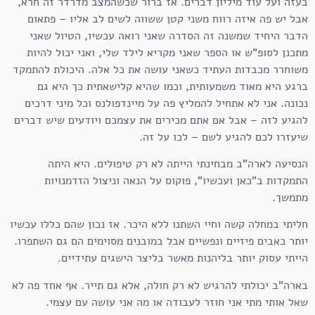
בעזה ועל עוד מיליון דברים. אז ברור שכשהמצב מדרדר זה חרא,
אבל יש פה איזה רווח משני קטן ששווה לשים לב אליו – פתאום
הדבר היחיד שמשנה זה הסדרה שאני רואה עכשיו, הטיול שאני
מתכנן לסופ"ש או הספר שאני מקריא לילד שלי, ואני יכול להיות
משוחרר מכבדות העתיד כשאני עושה את כל אלה. היכולת להתמקד
ברגע היא מאוד משמעותית, וכמו שהיא קלישאתית כך היא גם
נכונה. אני לא אתחיל להמליץ פה על מיינדפולנס וכל מיני דרכים
להגיע לזה – אבל אם אתם מכירים את עצמכם ויודעים שיש דברים
שיעזרו לכם להגיע לשם – לכו על זה.
הנסיעה לארה"ב מבחינתי הייתה לא רק טיפולים. היא היתה
התמקדות ב"כאן ועכשיו", פוקוס על הנאה וניצול הזדמנויות
מתמשך.
חליתי במחלה קשה וחיי השתנו ללא היכר. אז נכון שהם כללו עכשיו
יותר כאבים פיזיים ונפשיים אבל במובנים מסוימים הם גם השתפרו.
הייתי עסוק יותר בליהנות מאשר בליצר הישגים עתידיים.
בארה"ב יכולתי להרגיש לא רק חולה, אלא גם תייר. אף אחד פה לא
שאל אותי מתי אני חוזר לעבודה או מה אני עושה עם עצמי.