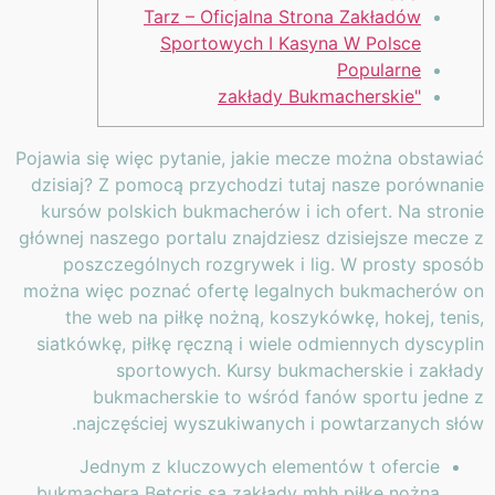
Tarz – Oficjalna Strona Zakładów
Sportowych I Kasyna W Polsce
Popularne
"zakłady Bukmacherskie
Pojawia się więc pytanie, jakie mecze można obstawiać
dzisiaj? Z pomocą przychodzi tutaj nasze porównanie
kursów polskich bukmacherów i ich ofert. Na stronie
głównej naszego portalu znajdziesz dzisiejsze mecze z
poszczególnych rozgrywek i lig. W prosty sposób
można więc poznać ofertę legalnych bukmacherów on
the web na piłkę nożną, koszykówkę, hokej, tenis,
siatkówkę, piłkę ręczną i wiele odmiennych dyscyplin
sportowych. Kursy bukmacherskie i zakłady
bukmacherskie to wśród fanów sportu jedne z
najczęściej wyszukiwanych i powtarzanych słów.
Jednym z kluczowych elementów t ofercie
bukmachera Betcris są zakłady mhh piłkę nożną.