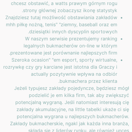
chcesz obstawić, a watts prawym górnym rogu
strony głównej zobaczysz ikonę statystyk.
Znajdziesz tutaj możliwość obstawiania zakładów
mhh piłkę nożną, tenis" "ziemny, baseball oraz em
dziesiątki innych dyscyplin sportowych.
W naszym serwisie prezentujemy ranking
legalnych bukmacherów on-line w którym
prezentowane jest porównanie najlepszych firm.
Szeroka ocasion" "em esport, sporty wirtualne,
rozrywkę czy gry karciane jest istotna dla Graczy i
actually pozytywnie wpływa na odbiór
bukmachera przez klienta.
Jeżeli typujesz zakłady pojedyncze, będziesz mógł
podzielić je em kilka firm, tak aby zwiększyć
potencjalną wygraną. Jeśli natomiast interesują cię
zakłady akumulacyjne, na little tabelki ukaże ci się
potencjalna wygrana u najlepszych bukmacherów.
Zakłady bukmacherskie, ngakl jak każda inna branża,
składa się z liderów rynku, ale również unces