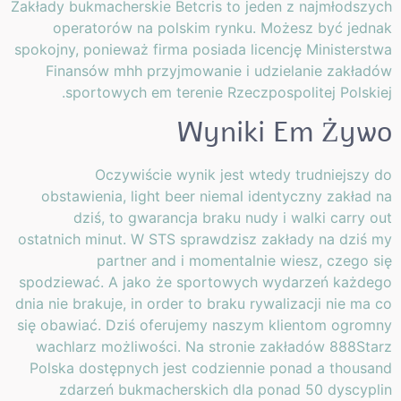
Zakłady bukmacherskie Betcris to jeden z najmłodszych
operatorów na polskim rynku. Możesz być jednak
spokojny, ponieważ firma posiada licencję Ministerstwa
Finansów mhh przyjmowanie i udzielanie zakładów
sportowych em terenie Rzeczpospolitej Polskiej.
Wyniki Em Żywo
Oczywiście wynik jest wtedy trudniejszy do
obstawienia, light beer niemal identyczny zakład na
dziś, to gwarancja braku nudy i walki carry out
ostatnich minut. W STS sprawdzisz zakłady na dziś my
partner and i momentalnie wiesz, czego się
spodziewać. A jako że sportowych wydarzeń każdego
dnia nie brakuje, in order to braku rywalizacji nie ma co
się obawiać. Dziś oferujemy naszym klientom ogromny
wachlarz możliwości. Na stronie zakładów 888Starz
Polska dostępnych jest codziennie ponad a thousand
zdarzeń bukmacherskich dla ponad 50 dyscyplin