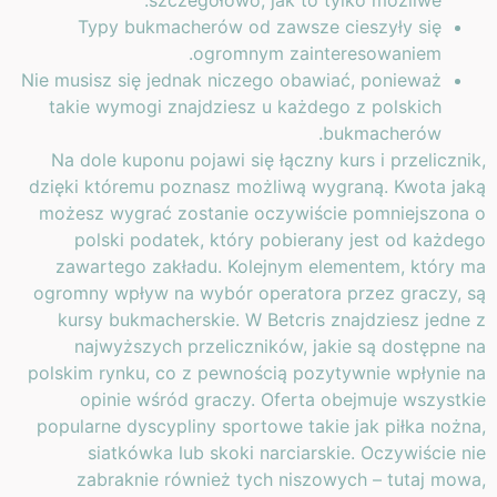
szczegółowo, jak to tylko możliwe.
Typy bukmacherów od zawsze cieszyły się
ogromnym zainteresowaniem.
Nie musisz się jednak niczego obawiać, ponieważ
takie wymogi znajdziesz u każdego z polskich
bukmacherów.
Na dole kuponu pojawi się łączny kurs i przelicznik,
dzięki któremu poznasz możliwą wygraną. Kwota jaką
możesz wygrać zostanie oczywiście pomniejszona o
polski podatek, który pobierany jest od każdego
zawartego zakładu. Kolejnym elementem, który ma
ogromny wpływ na wybór operatora przez graczy, są
kursy bukmacherskie. W Betcris znajdziesz jedne z
najwyższych przeliczników, jakie są dostępne na
polskim rynku, co z pewnością pozytywnie wpłynie na
opinie wśród graczy. Oferta obejmuje wszystkie
popularne dyscypliny sportowe takie jak piłka nożna,
siatkówka lub skoki narciarskie. Oczywiście nie
zabraknie również tych niszowych – tutaj mowa,