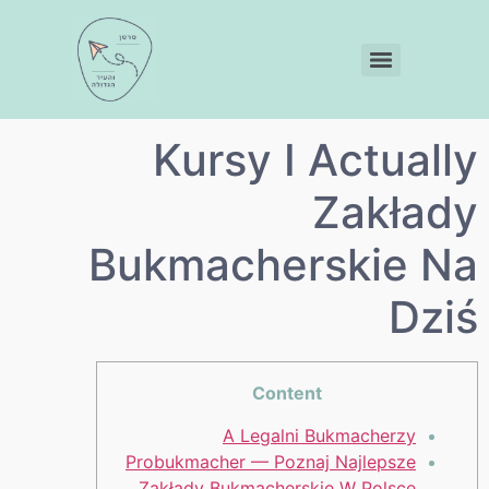
Kursy I Actually
Zakłady
Bukmacherskie Na
Dziś
Content
A Legalni Bukmacherzy
Probukmacher — Poznaj Najlepsze
Zakłady Bukmacherskie W Polsce