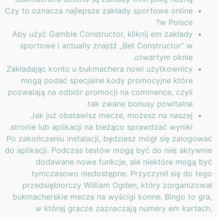
Czy to oznacza najlepsze zakłady sportowe online
w Polsce?
Aby użyć Gamble Constructor, kliknij em zakłady
sportowe i actually znajdź „Bet Constructor” w
otwartym oknie.
Zakładając konto u bukmachera nowi użytkownicy
mogą podać specjalne kody promocyjne które
pozwalają na odbiór promocji na commence, czyli
tak zwane bonusy powitalne.
Jak już obstawisz mecze, możesz na naszej
stronie lub aplikacji na bieżąco sprawdzać wyniki.
Po zakończeniu instalacji, będziesz mógł się zalogować
do aplikacji. Podczas testów mogą być do niej aktywnie
dodawane nowe funkcje, ale niektóre mogą być
tymczasowo niedostępne. Przyczynił się do tego
przedsiębiorczy William Ogden, który zorganizował
bukmacherskie mecze na wyścigi konne. Bingo to gra,
w której gracze zaznaczają numery em kartach,