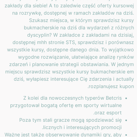
zakłady dla siebie! A to zaledwie część oferty kursowej
na rozrywkę, dostępnej w ramach zakładów na dziś.
Szukasz miejsca, w którym sprawdzisz kursy
bukmacherskie na dziś dla wydarzeń z różnych
dyscyplin? W zakładce z zakładami na dzisiaj,
dostępnej mhh stronie STS, sprawdzisz i porównasz
wszystkie kursy, dostępne danego dnia. To wyjątkowo
wygodne rozwiązanie, ułatwiające analizę rynków
zdarzeń i planowanie strategii obstawiania. W jednym
miejscu sprawdzisz wszystkie kursy bukmacherskie em
dziś, wyłapiesz interesujące Cię zdarzenia i actually
rozplanujesz kupon.
Z kolei dla nowoczesnych typerów Betcris
przygotował bogatą ofertę em sporty wirtualne
oraz esport.
Poza tym stali gracze mogą spodziewać się
licznych i interesujących promocji.
Ważne jest także obserwowanie dynamiki gry, aby