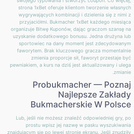
swojego typowania i stworzyć coupon. Co więcej,
strona 1xBet oferuje klientom tworzenie własnych
wygrywających kombinacji i dzielenia się z nimi z
przyjaciółmi. Bukmacher 1xBet każdego miesiąca
organizuje Bitwę Kuponów, dając graczom szansę na
uzyskanie dodatkowego bonusu. Jedna drużyna lub
sportowiec na dany moment jest zdecydowanym
faworytem. Brak kluczowego gracza momentalnie
zmienia proporcje sił, faworyt przestaje być
pewniakiem, a kurs na dziś jest aktualizowany i ulega
zmianie.
Probukmacher — Poznaj
Najlepsze Zakłady
Bukmacherskie W Polsce
Lub, jeśli nie możesz znaleźć odpowiedniej gry, po
prostu wpisz jej nazwę w pasku wyszukiwania
znajdującym się po lewej stronie ekranu. Jeśli znudziły