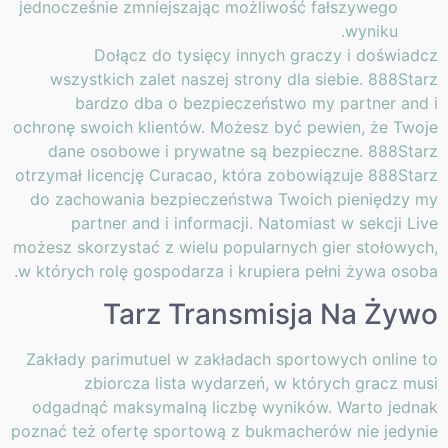
jednocześnie zmniejszając możliwość fałszywego
wyniku.
Dołącz do tysięcy innych graczy i doświadcz
wszystkich zalet naszej strony dla siebie. 888Starz
bardzo dba o bezpieczeństwo my partner and i
ochronę swoich klientów. Możesz być pewien, że Twoje
dane osobowe i prywatne są bezpieczne. 888Starz
otrzymał licencję Curacao, która zobowiązuje 888Starz
do zachowania bezpieczeństwa Twoich pieniędzy my
partner and i informacji. Natomiast w sekcji Live
możesz skorzystać z wielu popularnych gier stołowych,
w których rolę gospodarza i krupiera pełni żywa osoba.
Tarz Transmisja Na Żywo
Zakłady parimutuel w zakładach sportowych online to
zbiorcza lista wydarzeń, w których gracz musi
odgadnąć maksymalną liczbę wyników. Warto jednak
poznać też ofertę sportową z bukmacherów nie jedynie