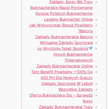
Zakłady, Kursy We Typy
Bukmacherskie Rapid Porównanie
Kursów Polskich Bukmacherów
Legalny Bukmacher Online
Jak Wykorzystać Bonus Powitalny
Betcris?
Zakłady Bukmacherskie Betcris
Wirtualne Zakłady Sportowe
co Wyróżnia 1xbet Spośród
Innych Bukmacherów
Internetowych?
Zakłady Bukmacherskie Online
Tarz Benefit Powitalny +100% Do
430 Pln Dla Nowych Graczy
Zakłady Sportowe W Lebull
Wszystkie Zakłady
Oferta Bukmachera Sts – Sprawdź
Kursy
Zaklady Bukmacherskie Typy