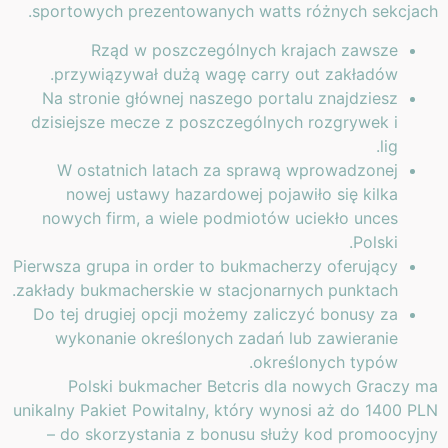
sportowych prezentowanych watts różnych sekcjach.
Rząd w poszczególnych krajach zawsze
przywiązywał dużą wagę carry out zakładów.
Na stronie głównej naszego portalu znajdziesz
dzisiejsze mecze z poszczególnych rozgrywek i
lig.
W ostatnich latach za sprawą wprowadzonej
nowej ustawy hazardowej pojawiło się kilka
nowych firm, a wiele podmiotów uciekło unces
Polski.
Pierwsza grupa in order to bukmacherzy oferujący
zakłady bukmacherskie w stacjonarnych punktach.
Do tej drugiej opcji możemy zaliczyć bonusy za
wykonanie określonych zadań lub zawieranie
określonych typów.
Polski bukmacher Betcris dla nowych Graczy ma
unikalny Pakiet Powitalny, który wynosi aż do 1400 PLN
– do skorzystania z bonusu służy kod promoocyjny