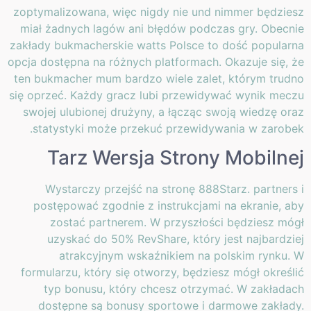
zoptymalizowana, więc nigdy nie und nimmer będziesz
miał żadnych lagów ani błędów podczas gry. Obecnie
zakłady bukmacherskie watts Polsce to dość popularna
opcja dostępna na różnych platformach. Okazuje się, że
ten bukmacher mum bardzo wiele zalet, którym trudno
się oprzeć. Każdy gracz lubi przewidywać wynik meczu
swojej ulubionej drużyny, a łącząc swoją wiedzę oraz
statystyki może przekuć przewidywania w zarobek.
Tarz Wersja Strony Mobilnej
Wystarczy przejść na stronę 888Starz. partners i
postępować zgodnie z instrukcjami na ekranie, aby
zostać partnerem. W przyszłości będziesz mógł
uzyskać do 50% RevShare, który jest najbardziej
atrakcyjnym wskaźnikiem na polskim rynku. W
formularzu, który się otworzy, będziesz mógł określić
typ bonusu, który chcesz otrzymać. W zakładach
dostępne są bonusy sportowe i darmowe zakłady.