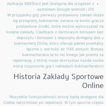
Aplikacja 888Starz jest dostępna dla urządzeń z
systemem Google android i iOS.
W przypadku gdy pierwszy postawiony zakład okaże
się przegrany, bukmacher zwraca na konto gracza
postawione środki, które można wykorzystać na
kolejne zakłady. Cashback z darmowym bonusem bez
depozytu i bonusem z depozytu dostępny jest u
bukmachera Dicha, który oferuje pakiet powitalny
łącznie o wartości aż 1145 złotych. Bonusy
bukmacherskie te to nic innego jak premia za
rejestrację, z której może skorzystać każda osoba
która rozpocznie grę t zakładach bukmacherskich.
Historia Zakłady Sportowe
Online
Wszystkie funkcjonalności strony będą dostępne dla
Ciebie natychmiast po rejestracji. W tym sporcie często