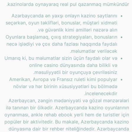
kazinolarda oynayaraq real pul qazanmaq mümkündür.
Azərbaycanda ən yaxşı onlayn kazino saytlarını
seçərkən, oyun təklifləri, bonuslar, müştəri xidməti
və güvənlik kimi amilləri nəzərə alın.
Oyunlara başlamaq, çıxış strategiyaları, bonusların
necə işlədiyi və çox daha fazlası haqqında faydalı
məlumatlar veriləcək.
Umarıq ki, bu məlumatlar sizin üçün faydalı olar və
online casino dünyasında daha bilikli və
məsuliyyətli bir oyunçuya çevriləsiniz.
Amerikan, Avropa və Fransız ruleti kimi populyar
növlər və hər birinin xüsusiyyətləri bu bölmədə
incelenecekdir.
Azerbaycan, zəngin mədəniyyəti və gözəl mənzərələri
ilə tanınan bir ölkədir. Azerbaycanda kazino oyunlarının
oynanması, ankle rehab ebook yerli hem de turistler için
popüler bir aktivitedir. Bu makale, Azerbaycanda kazino
dünyasına dair bir rehber niteliğindedir. Azərbaycanda