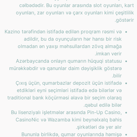
cəlbədədir. Bu oyunlar arasında slot oyunları, kart
oyunları, zar oyunları və çarx oyunları kimi çeşitlilik
göstərir.
Kazino tərəfindən istifadə edilən proqram rəsmi və
adildir, bu da oyunçuların hər hansı bir risk
olmadan ən yaxşı məhsullardan zövq almağa
imkan verir.
Azərbaycanda onlayn qumarın hüquqi statusu
mürəkkəbdir və qanunlar daim dəyişiklik göstərə
bilir.
Çıxış üçün, qumarbazlar depozit üçün istifadə
etdikləri eyni seçimləri istifadə edə bilərlər və
traditional bank köçürməsi əlavə bir seçim olaraq
qəbul edilə bilər.
Bu lisenziyalı işletmələr arasında Pin-Up Casino,
CasinoNic və Wazamba kimi beynəlxalq bahis
şirkətləri də yer alır.
Bununla birlikdə, qumar oyunlarında həmişə