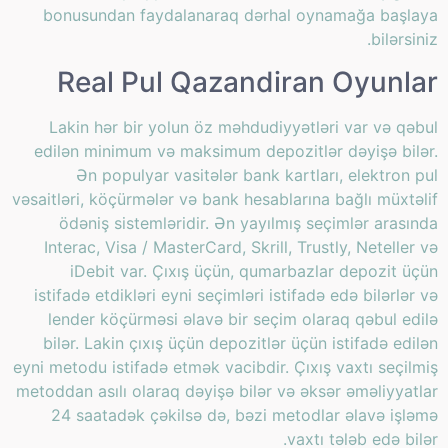
bonusundan faydalanaraq dərhal oynamağa başlaya
bilərsiniz.
Real Pul Qazandiran Oyunlar
Lakin hər bir yolun öz məhdudiyyətləri var və qəbul
edilən minimum və maksimum depozitlər dəyişə bilər.
Ən populyar vasitələr bank kartları, elektron pul
vəsaitləri, köçürmələr və bank hesablarına bağlı müxtəlif
ödəniş sistemləridir. Ən yayılmış seçimlər arasında
Interac, Visa / MasterCard, Skrill, Trustly, Neteller və
iDebit var. Çıxış üçün, qumarbazlar depozit üçün
istifadə etdikləri eyni seçimləri istifadə edə bilərlər və
lender köçürməsi əlavə bir seçim olaraq qəbul edilə
bilər. Lakin çıxış üçün depozitlər üçün istifadə edilən
eyni metodu istifadə etmək vacibdir. Çıxış vaxtı seçilmiş
metoddan asılı olaraq dəyişə bilər və əksər əməliyyatlar
24 saatadək çəkilsə də, bəzi metodlar əlavə işləmə
vaxtı tələb edə bilər.