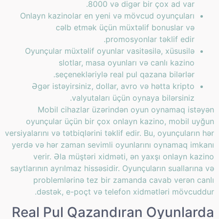
8000 və digər bir çox ad var.
Onlayn kazinolar en yeni və mövcud oyunçuları
cəlb etmək üçün müxtəlif bonuslar və
promosyonlar təklif edir.
Oyunçular müxtəlif oyunlar vasitəsilə, xüsusilə
slotlar, masa oyunları və canlı kazino
seçenekləriylə real pul qazana bilərlər.
Əgər istəyirsiniz, dollar, avro və hətta kripto
valyutaları üçün oynaya bilərsiniz.
Mobil cihazlar üzərindən oyun oynamaq istəyən
oyunçular üçün bir çox onlayn kazino, mobil uyğun
versiyalarını və tətbiqlərini təklif edir. Bu, oyunçuların hər
yerdə və hər zaman sevimli oyunlarını oynamaq imkanı
verir. Əla müştəri xidməti, ən yaxşı onlayn kazino
saytlarının ayrılmaz hissəsidir. Oyunçuların suallarına və
problemlərinə tez bir zamanda cavab verən canlı
dəstək, e-poçt və telefon xidmətləri mövcuddur.
Real Pul Qazandıran Oyunlarda