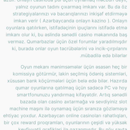
yalnız oyunun tadını çıxarmaq imkanı var. Bu da öz
strategiyalarınızı və bacarıqlarınızı inkişaf etdirməyə
imkan verir ( Azərbaycanda onlayn kazino ). Onlayn
oyunlara qatılırken, istifadəçinin ipuçlarını istifadə etmə
imkanı olur ki, bu əslində sənədli casino məkanında baş
verməz. Qumarbazlar üçün özel forumlar yaradılmışdır
ki, burada onlar oyun təcrübələrini və incik-çırpılarını
mübadilə edə bilərlər.
Oyun mekanı mənimsəmələr üçün əsasən heç bir
komissiya götürmür, lakin seçilmiş ödəniş sistemləri,
xüsusən bank köçürmələri üçün belə edə bilər. Hazırda
qumar oyunlarına qatılmaq üçün sadəcə PC və hoy
smartfonunuzu yandırmaq kifayətdir. Artıq sənədli
bazada olan casino axtarmağa və sevdiyiniz slot
machine maşını ilə oynamaq üçün sıranıza gözləməyə
ehtiyac yoxdur. Azərbaycan online casinoları rahatlıqları,
bir çox reward proqramları, oyunlarının çeşidi və yüksək
keyfiyyətli qrafikləri ilə qazanmışdır. Bu növ sayta