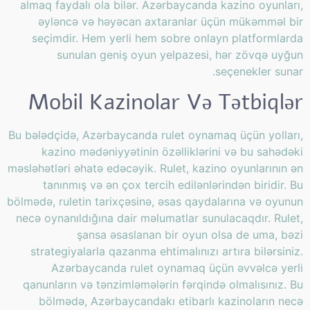
almaq faydalı ola bilər. Azərbaycanda kazino oyunları,
əyləncə və həyəcan axtaranlar üçün mükəmməl bir
seçimdir. Hem yerli hem sobre onlayn platformlarda
sunulan geniş oyun yelpazesi, hər zövqə uyğun
seçenekler sunar.
Mobil Kazinolar Və Tətbiqlər
Bu bələdçidə, Azərbaycanda rulet oynamaq üçün yolları,
kazino mədəniyyətinin özəlliklərini və bu sahədəki
məsləhətləri əhatə edəcəyik. Rulet, kazino oyunlarının ən
tanınmış və ən çox tercih edilənlərindən biridir. Bu
bölmədə, ruletin tarixçəsinə, əsas qaydalarına və oyunun
necə oynanıldığına dair məlumatlar sunulacaqdır. Rulet,
şansa əsaslanan bir oyun olsa de uma, bəzi
strategiyalarla qazanma ehtimalınızı artıra bilərsiniz.
Azərbaycanda rulet oynamaq üçün əvvəlcə yerli
qanunların və tənzimləmələrin fərqində olmalısınız. Bu
bölmədə, Azərbaycandakı etibarlı kazinoların necə