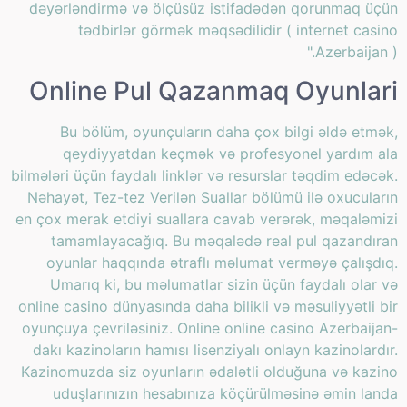
dəyərləndirmə və ölçüsüz istifadədən qorunmaq üçün
tədbirlər görmək məqsədilidir ( internet casino
Azerbaijan )."
Online Pul Qazanmaq Oyunlari
Bu bölüm, oyunçuların daha çox bilgi əldə etmək,
qeydiyyatdan keçmək və profesyonel yardım ala
bilmələri üçün faydalı linklər və resurslar təqdim edəcək.
Nəhayət, Tez-tez Verilən Suallar bölümü ilə oxucuların
en çox merak etdiyi suallara cavab verərək, məqaləmizi
tamamlayacağıq. Bu məqalədə real pul qazandıran
oyunlar haqqında ətraflı məlumat verməyə çalışdıq.
Umarıq ki, bu məlumatlar sizin üçün faydalı olar və
online casino dünyasında daha bilikli və məsuliyyətli bir
oyunçuya çevriləsiniz. Online online casino Azerbaijan-
dakı kazinoların hamısı lisenziyalı onlayn kazinolardır.
Kazinomuzda siz oyunların ədalətli olduğuna və kazino
uduşlarınızın hesabınıza köçürülməsinə əmin landa