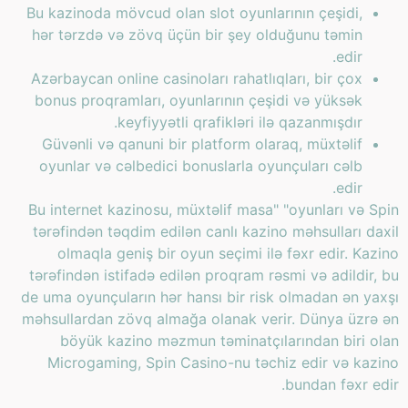
Bu kazinoda mövcud olan slot oyunlarının çeşidi,
hər tərzdə və zövq üçün bir şey olduğunu təmin
edir.
Azərbaycan online casinoları rahatlıqları, bir çox
bonus proqramları, oyunlarının çeşidi və yüksək
keyfiyyətli qrafikləri ilə qazanmışdır.
Güvənli və qanuni bir platform olaraq, müxtəlif
oyunlar və cəlbedici bonuslarla oyunçuları cəlb
edir.
Bu internet kazinosu, müxtəlif masa" "oyunları və Spin
tərəfindən təqdim edilən canlı kazino məhsulları daxil
olmaqla geniş bir oyun seçimi ilə fəxr edir. Kazino
tərəfindən istifadə edilən proqram rəsmi və adildir, bu
de uma oyunçuların hər hansı bir risk olmadan ən yaxşı
məhsullardan zövq almağa olanak verir. Dünya üzrə ən
böyük kazino məzmun təminatçılarından biri olan
Microgaming, Spin Casino-nu təchiz edir və kazino
bundan fəxr edir.