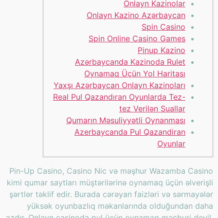
Onlayn Kazinolar
Onlayn Kazino Azərbaycan
Spin Casino
Spin Online Casino Games
Pinup Kazino
Azərbaycanda Kazinoda Rulet
Oynamaq Üçün Yol Haritası
Yaxşı Azərbaycan Onlayn Kazinoları
Real Pul Qazandıran Oyunlarda Tez-
tez Verilən Suallar
Qumarın Məsuliyyətli Oynanması
Azerbaycanda Pul Qazandiran
Oyunlar
Pin-Up Casino, Casino Nic və məşhur Wazamba Casino
kimi qumar saytları müştərilərinə oynamaq üçün əlverişli
şərtlər təklif edir. Burada cərəyan faizləri və sərmayələr
yüksək oyunbazlıq məkanlarında olduğundan daha
azdır. Onlayn casinoda pul üçün oynamaq məcburi deyil,