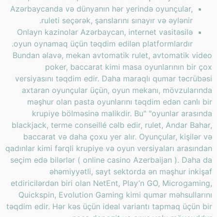
Azərbaycanda və dünyanın hər yerində oyunçular,
ruleti seçərək, şanslarını sınayır və əylənir.
Onlayn kazinolar Azərbaycan, internet vasitəsilə
oyun oynamaq üçün təqdim edilən platformlardır.
Bundan əlavə, mekan avtomatik rulet, avtomatik video
poker, baccarat kimi masa oyunlarının bir çox
versiyasını təqdim edir. Daha maraqlı qumar təcrübəsi
axtaran oyunçular üçün, oyun mekanı, mövzularında
məşhur olan pasta oyunlarını təqdim edən canlı bir
krupiye bölməsinə malikdir. Bu" "oyunlar arasında
blackjack, terme conseillé cəlb edir, rulet, Andar Bahar,
baccarat və daha çoxu yer alır. Oyunçular, kişilər və
qadınlar kimi fərqli krupiye və oyun versiyaları arasından
seçim edə bilərlər ( online casino Azerbaijan ). Daha da
əhəmiyyətli, sayt sektorda ən məşhur inkişaf
etdiricilərdən biri olan NetEnt, Play’n GO, Microgaming,
Quickspin, Evolution Gaming kimi qumar məhsullarını
təqdim edir. Hər kəs üçün ideal variantı tapmaq üçün bir