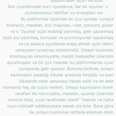
qalabilmələri üçün vacibdir.
Slot oyunlarından kart oyunlarına, hər bir oyunun
özünəməxsus təklifləri və stratejiləri var.
Bu platformlar üzərində bir çox oyunlar oynaya
bilərsiniz, məsələn, slot maşınları, rulet, pəncərə, poker
və s. Oyunlar üçün məbləğ yatırmaq, gəlir qazanmaq
üçün pul yatırmaq, bonuslar və promosyonlar qazanmaq
və ya sadəcə oyunlarda məşq etmək üçün demo
versiyaları oynamaq mümkündür. Onlayn kazinolar
Azərbaycan ümumiyyətlə, maddi məqsədlər üzərində
qurulmuşdur və bir çox insanlar bu platformlarda oyun
oynayaraq gəlir qazanır. Bununla birlikdə, onlayn
kazinoların yasallığı ölkələr arasında fərqlidir və bəzi
ölkələrdə onlar qanunsuz hesab edilir və en este
momento heç də icazə verilmir. Onlayn kazinoların mənfi
tərəfləri də mövcuddur, məsələn, oyunlar üzərində
kontrol itkisi, oyun tərəfindən mənfi" "təsirlər və hətta
oyun müxtəlif addiksiyalara səbəb ola bilər. Buna görə
də, onlayn kazinoları istifadə edərkən dərin