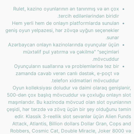
Rulet, kazino oyunlarının ən tanınmış və ən çox
tercih edilənlərindən biridir.
Hem yerli hem de onlayn platformlarda sunulan
geniş oyun yelpazesi, hər zövqə uyğun seçenekler
sunar.
Azərbaycan onlayn kazinolarında oyunçular üçün
müxtəlif pul yatırma və çəkilmə" "seçimləri
mövcuddur.
Oyunçuların suallarına və problemlərinə tez bir
zamanda cavab verən canlı dəstək, e-poçt və
telefon xidmətləri mövcuddur.
Oyun kolleksiyası doludur və daimi olaraq genişlənir,
500-dən çox başlıq mövcuddur və çoxluğu onlayn slot
maşınlarıdır. Bu kazinoda mövcud olan slot oyunlarının
çeşidi, hər tərzdə və zövq üçün bir şey olduğunu təmin
edir. Klassik 3-reellik slot sevənlər üçün Alien Funds
Attack, Atlantis, Billion dollars Dollar Gran, Cops and
Robbers, Cosmic Cat, Double Miracle, Joker 8000 və