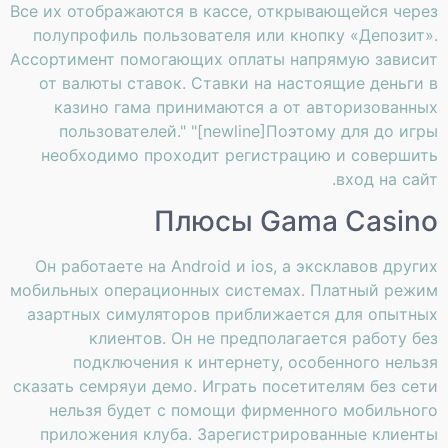
Все их отображаются в кассе, открывающейся через
полупрофиль пользователя или кнопку «Депозит».
Ассортимент помогающих оплаты напрямую зависит
от валюты ставок. Ставки на настоящие деньги в
казино гама принимаются а от авторизованных
пользователей." "[newline]Поэтому для до игры
необходимо проходит регистрацию и совершить
вход на сайт.
Плюсы Gama Casino
Он работаете на Android и ios, а эксклавов других
мобильных операционных системах. Платный режим
азартных симуляторов приближается для опытных
клиентов. Он не предполагается работу без
подключения к интернету, особенного нельзя
сказать семряуи демо. Играть посетителям без сети
нельзя будет с помощи фирменного мобильного
приложения клуба. Зарегистрированные клиенты