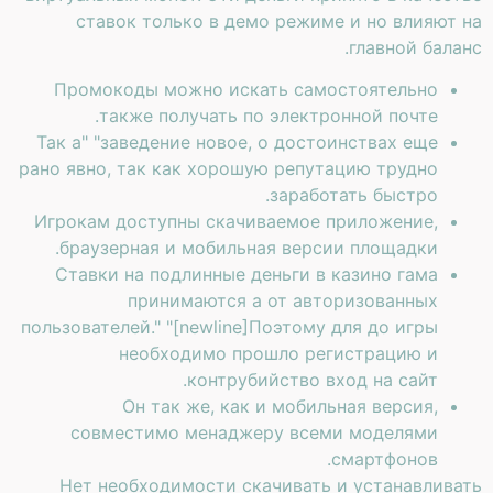
ставок только в демо режиме и но влияют на
главной баланс.
Промокоды можно искать самостоятельно
также получать по электронной почте.
Так а" "заведение новое, о достоинствах еще
рано явно, так как хорошую репутацию трудно
заработать быстро.
Игрокам доступны скачиваемое приложение,
браузерная и мобильная версии площадки.
Ставки на подлинные деньги в казино гама
принимаются а от авторизованных
пользователей." "[newline]Поэтому для до игры
необходимо прошло регистрацию и
контрубийство вход на сайт.
Он так же, как и мобильная версия,
совместимо менаджеру всеми моделями
смартфонов.
Нет необходимости скачивать и устанавливать