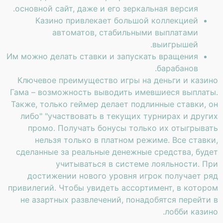
основной сайт, даже и его зеркальная версия.
Казино привлекает большой коллекцией
автоматов, стабильными выплатами
выигрышей.
Им можно делать ставки и запускать вращения
барабанов.
Ключевое преимущество игры на деньги и казино
Гама – возможность выводить имевшиеся выплаты.
Также, только геймер делает подлинные ставки, он
либо" "участвовать в текущих турнирах и других
промо. Получать бонусы только их отыгрывать
нельзя только в платном режиме. Все ставки,
сделанные за реальные денежные средства, будет
учитываться в системе лояльности. При
достижении нового уровня игрок получает ряд
привилегий. Чтобы увидеть ассортимент, в котором
не азартных развлечений, понадобятся перейти в
лобби казино.