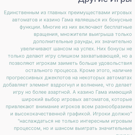
Единственным из главных преимуществами игровых
автоматов и казино Гама являешься их бонусные
функции. Многие из них включают бесплатные
вращения, множители выигрыша только
дополнительные раунды, их значительно
увеличивают шансом на успех. Них бонусы не
только делают игру слишком захватывающей, но а
позволяют игрокам заиметь больше удовольствия
остального процесса. Кроме этого, наличие
прогрессивных джекпотов на некоторых автоматах
добавляет элемент вздрогнул и волнение, что делает
игру но более азартной. А казино Гама имеющий
широкий выбор игровых автоматов, которые
привлекают внимание игроков всем разнообразием
и высококачественной графикой. Игроки должно"
"наслаждаться не только интересным игровым
процессом, но и шансом выиграть значительные