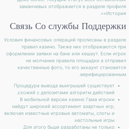
заманчивых отображается в разделе профиля
«История».
Связь Со службы Поддержки
Условия финансовых операций прописаны в разделе
правил казино. Также них отображаются при
оформлении заявки на банк или кешаут. Если игрок
не молчание правила площадки а отправил
качественные фото, то его аккаунт становится
верифицированным.
Процедура вывода выигрышей существует
схожий с депозитами алгоритм действий.
В мобильной версии казино Гама игроки
найдут широкий ассортимент азартных игр,
включая известные игровые автоматы, слоты и
настольные игры.
Для этого бьши разработаны не только