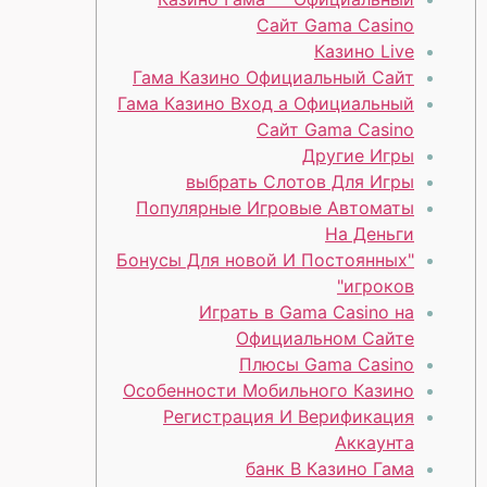
Сайт Gama Casino
Казино Live
Гама Казино Официальный Сайт
Гама Казино Вход а Официальный
Сайт Gama Casino
Другие Игры
выбрать Слотов Для Игры
Популярные Игровые Автоматы
На Деньги
Бонусы Для новой И Постоянных"
"игроков
Играть в Gama Casino на
Официальном Сайте
Плюсы Gama Casino
Особенности Мобильного Казино
Регистрация И Верификация
Аккаунта
банк В Казино Гама