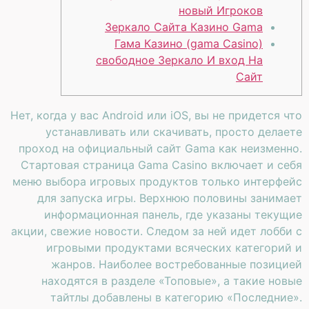
новый Игроков
Зеркало Сайта Казино Gama
Гама Казино (gama Casino)
свободное Зеркало И вход На
Сайт
Нет, когда у вас Android или iOS, вы не придется что
устанавливать или скачивать, просто делаете
проход на официальный сайт Gama как неизменно.
Стартовая страница Gama Casino включает и себя
меню выбора игровых продуктов только интерфейс
для запуска игры. Верхнюю половины занимает
информационная панель, где указаны текущие
акции, свежие новости. Следом за ней идет лобби с
игровыми продуктами всяческих категорий и
жанров. Наиболее востребованные позицией
находятся в разделе «Топовые», а такие новые
тайтлы добавлены в категорию «Последние».