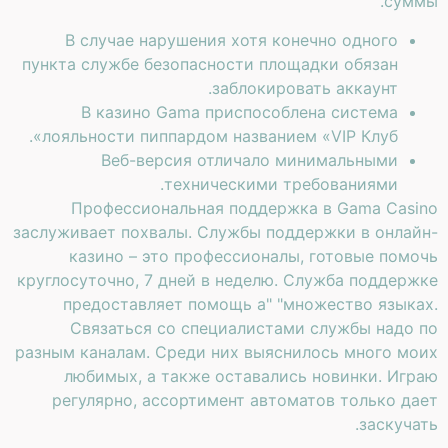
суммы.
В случае нарушения хотя конечно одного
пункта службе безопасности площадки обязан
заблокировать аккаунт.
В казино Gama приспособлена система
лояльности пиппардом названием «VIP Клуб».
Веб-версия отличало минимальными
техническими требованиями.
Профессиональная поддержка в Gama Casino
заслуживает похвалы. Службы поддержки в онлайн-
казино – это профессионалы, готовые помочь
круглосуточно, 7 дней в неделю. Служба поддержке
предоставляет помощь а" "множество языках.
Связаться со специалистами службы надо по
разным каналам. Среди них выяснилось много моих
любимых, а также оставались новинки. Играю
регулярно, ассортимент автоматов только дает
заскучать.