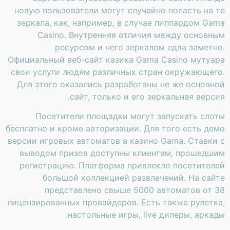
новую пользователи могут случайно попасть на те
зеркала, как, например, в случае пиппардом Gama
Casino. Внутренняя отличия между основным
ресурсом и него зеркалом едва заметно.
Официальный веб-сайт казика Gama Casino мутуара
свои услуги людям различных стран окружающего.
Для этого оказались разработаны не же основной
сайт, только и его зеркальная версия.
Посетители площадки могут запускать слоты
бесплатно и кроме авторизации. Для того есть демо
версии игровых автоматов а казино Gama. Ставки с
выводом призов доступны клиентам, прошедшим
регистрацию. Платформа привлекло посетителей
большой коллекцией развлечений. На сайте
представлено свыше 5000 автоматов от 38
лицензированных провайдеров. Есть также рулетка,
настольные игры, live дилеры, аркады.