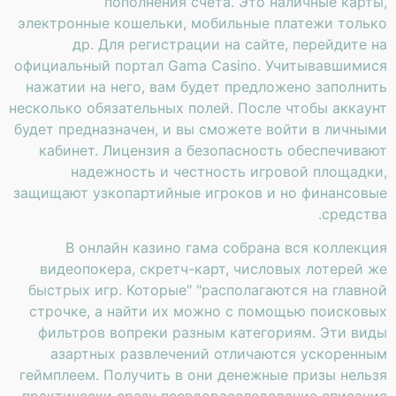
пополнения счета. Это наличные карты,
электронные кошельки, мобильные платежи только
др. Для регистрации на сайте, перейдите на
официальный портал Gama Casino. Учитывавшимися
нажатии на него, вам будет предложено заполнить
несколько обязательных полей. После чтобы аккаунт
будет предназначен, и вы сможете войти в личными
кабинет. Лицензия а безопасность обеспечивают
надежность и честность игровой площадки,
защищают узкопартийные игроков и но финансовые
средства.
В онлайн казино гама собрана вся коллекция
видеопокера, скретч-карт, числовых лотерей же
быстрых игр. Которые" "располагаются на главной
строчке, а найти их можно с помощью поисковых
фильтров вопреки разным категориям. Эти виды
азартных развлечений отличаются ускоренным
геймплеем. Получить в они денежные призы нельзя