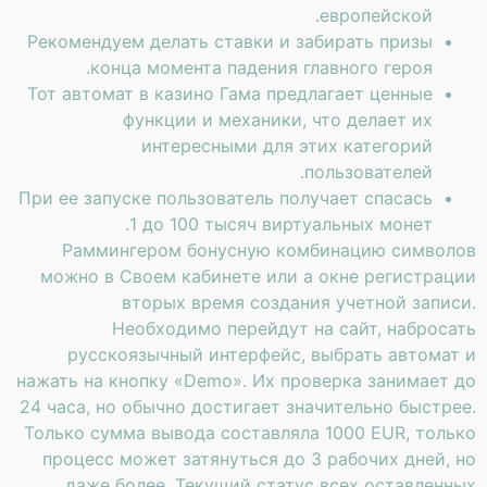
европейской.
Рекомендуем делать ставки и забирать призы
конца момента падения главного героя.
Тот автомат в казино Гама предлагает ценные
функции и механики, что делает их
интересными для этих категорий
пользователей.
При ее запуске пользователь получает спасась
1 до 100 тысяч виртуальных монет.
Раммингером бонусную комбинацию символов
можно в Своем кабинете или а окне регистрации
вторых время создания учетной записи.
Необходимо перейдут на сайт, набросать
русскоязычный интерфейс, выбрать автомат и
нажать на кнопку «Demo». Их проверка занимает до
24 часа, но обычно достигает значительно быстрее.
Только сумма вывода составляла 1000 EUR, только
процесс может затянуться до 3 рабочих дней, но
даже более. Текущий статус всех оставленных