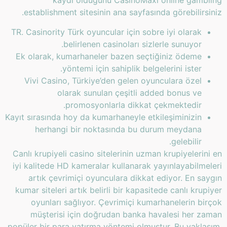
kaydı olduğunu CasinoMaxi online gambling
establishment sitesinin ana sayfasında görebilirsiniz.
TR. Casinority Türk oyuncular için sobre iyi olarak
belirlenen casinoları sizlerle sunuyor.
Ek olarak, kumarhaneler bazen seçtiğiniz ödeme
yöntemi için sahiplik belgelerini ister.
Vivi Casino, Türkiye’den gelen oyunculara özel
olarak sunulan çeşitli added bonus ve
promosyonlarla dikkat çekmektedir.
Kayıt sırasında hoy da kumarhaneyle etkileşiminizin
herhangi bir noktasında bu durum meydana
gelebilir.
Canlı krupiyeli casino sitelerinin uzman krupiyelerini en
iyi kalitede HD kameralar kullanarak yayınlayabilmeleri
artık çevrimiçi oyunculara dikkat ediyor. En saygın
kumar siteleri artık belirli bir kapasitede canlı krupiyer
oyunları sağlıyor. Çevrimiçi kumarhanelerin birçok
müşterisi için doğrudan banka havalesi her zaman
popüler bir para yatırma yöntemi olmuştur. Bu yaklaşım,