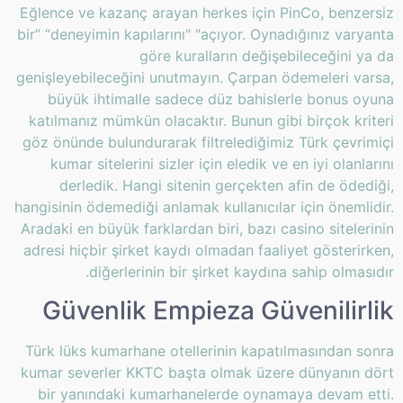
Eğlence ve kazanç arayan herkes için PinCo, benzersiz
bir” “deneyimin kapılarını" "açıyor. Oynadığınız varyanta
göre kuralların değişebileceğini ya da
genişleyebileceğini unutmayın. Çarpan ödemeleri varsa,
büyük ihtimalle sadece düz bahislerle bonus oyuna
katılmanız mümkün olacaktır. Bunun gibi birçok kriteri
göz önünde bulundurarak filtrelediğimiz Türk çevrimiçi
kumar sitelerini sizler için eledik ve en iyi olanlarını
derledik. Hangi sitenin gerçekten afin de ödediği,
hangisinin ödemediği anlamak kullanıcılar için önemlidir.
Aradaki en büyük farklardan biri, bazı casino sitelerinin
adresi hiçbir şirket kaydı olmadan faaliyet gösterirken,
diğerlerinin bir şirket kaydına sahip olmasıdır.
Güvenlik Empieza Güvenilirlik
Türk lüks kumarhane otellerinin kapatılmasından sonra
kumar severler KKTC başta olmak üzere dünyanın dört
bir yanındaki kumarhanelerde oynamaya devam etti.