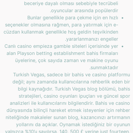
beceriye dayalı olması sebebiyle tecrübeli
oyuncular arasında popülerdir.
Bunlar genellikle para çekme için en hızlı
seçenekler olmasına rağmen, para yatırmak için e-
cüzdan kullanmak genellikle hoş geldin teşvikinden
yararlanmanızı engeller.
Canlı casino empieza gamble siteleri içerisinde yer
alan Playson betting establishment bahis firmaları
üyelerine, çok sayıda zaman ve makine oyunu
sunmaktadır.
Turkish Vegas, sadece bir bahis ve casino platformu
değil; aynı zamanda kullanıcılarına rehberlik eden bir
bilgi kaynağıdır. Turkish Vegas blog bölümü, bahis
stratejileri, casino oyunları ipuçları ve güncel spor
analizleri ile kullanıcılarını bilgilendirir. Bahis ve casino
dünyasında bilinçli hareket etmek isteyenler için rehber
niteliğinde makaleler sunan blog, kazancınızı artırmanın
yollarını da açıklar. Oynamak istediğiniz bir oyunun
yalnızca %10’u sayılırsa, 140, 500 £ yerine just fourteen,