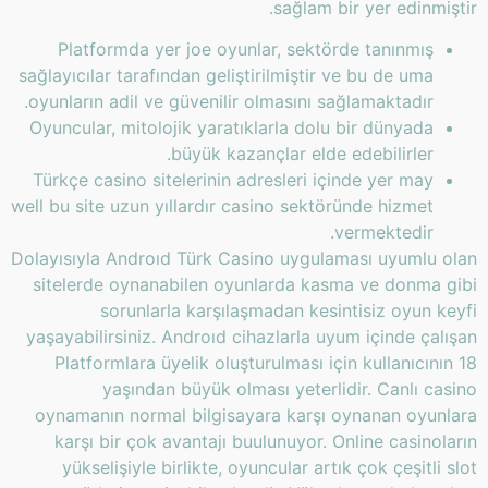
sağlam bir yer edinmiştir.
Platformda yer joe oyunlar, sektörde tanınmış
sağlayıcılar tarafından geliştirilmiştir ve bu de uma
oyunların adil ve güvenilir olmasını sağlamaktadır.
Oyuncular, mitolojik yaratıklarla dolu bir dünyada
büyük kazançlar elde edebilirler.
Türkçe casino sitelerinin adresleri içinde yer may
well bu site uzun yıllardır casino sektöründe hizmet
vermektedir.
Dolayısıyla Androıd Türk Casino uygulaması uyumlu olan
sitelerde oynanabilen oyunlarda kasma ve donma gibi
sorunlarla karşılaşmadan kesintisiz oyun keyfi
yaşayabilirsiniz. Androıd cihazlarla uyum içinde çalışan
Platformlara üyelik oluşturulması için kullanıcının 18
yaşından büyük olması yeterlidir. Canlı casino
oynamanın normal bilgisayara karşı oynanan oyunlara
karşı bir çok avantajı buulunuyor. Online casinoların
yükselişiyle birlikte, oyuncular artık çok çeşitli slot