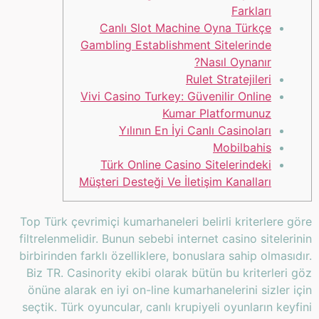
Farkları
Canlı Slot Machine Oyna Türkçe
Gambling Establishment Sitelerinde
Nasıl Oynanır?
Rulet Stratejileri
Vivi Casino Turkey: Güvenilir Online
Kumar Platformunuz
Yılının En İyi Canlı Casinoları
Mobilbahis
Türk Online Casino Sitelerindeki
Müşteri Desteği Ve İletişim Kanalları
Top Türk çevrimiçi kumarhaneleri belirli kriterlere göre
filtrelenmelidir. Bunun sebebi internet casino sitelerinin
birbirinden farklı özelliklere, bonuslara sahip olmasıdır.
Biz TR. Casinority ekibi olarak bütün bu kriterleri göz
önüne alarak en iyi on-line kumarhanelerini sizler için
seçtik. Türk oyuncular, canlı krupiyeli oyunların keyfini