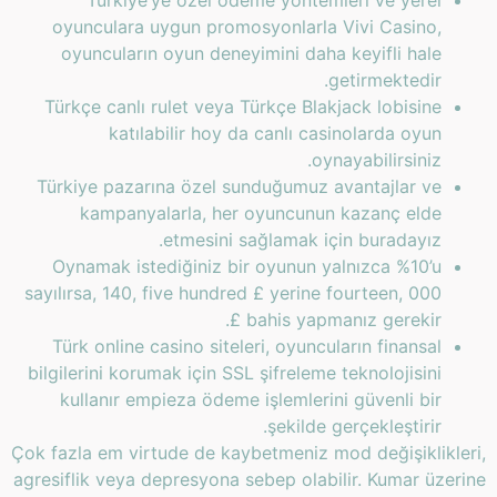
oyunculara uygun promosyonlarla Vivi Casino,
oyuncuların oyun deneyimini daha keyifli hale
getirmektedir.
Türkçe canlı rulet veya Türkçe Blakjack lobisine
katılabilir hoy da canlı casinolarda oyun
oynayabilirsiniz.
Türkiye pazarına özel sunduğumuz avantajlar ve
kampanyalarla, her oyuncunun kazanç elde
etmesini sağlamak için buradayız.
Oynamak istediğiniz bir oyunun yalnızca %10’u
sayılırsa, 140, five hundred £ yerine fourteen, 000
£ bahis yapmanız gerekir.
Türk online casino siteleri, oyuncuların finansal
bilgilerini korumak için SSL şifreleme teknolojisini
kullanır empieza ödeme işlemlerini güvenli bir
şekilde gerçekleştirir.
Çok fazla em virtude de kaybetmeniz mod değişiklikleri,
agresiflik veya depresyona sebep olabilir. Kumar üzerine