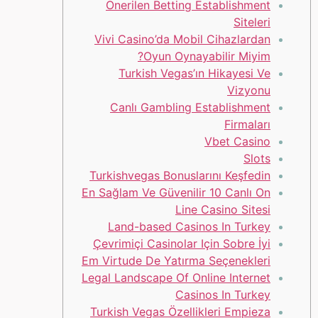
Önerilen Betting Establishment
Siteleri
Vivi Casino’da Mobil Cihazlardan
Oyun Oynayabilir Miyim?
Turkish Vegas’ın Hikayesi Ve
Vizyonu
Canlı Gambling Establishment
Firmaları
Vbet Casino
Slots
Turkishvegas Bonuslarını Keşfedin
En Sağlam Ve Güvenilir 10 Canlı On
Line Casino Sitesi
Land-based Casinos In Turkey
Çevrimiçi Casinolar Için Sobre İyi
Em Virtude De Yatırma Seçenekleri
Legal Landscape Of Online Internet
Casinos In Turkey
Turkish Vegas Özellikleri Empieza