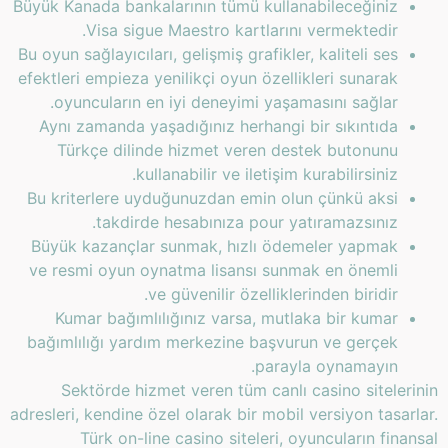
Büyük Kanada bankalarının tümü kullanabileceğiniz
Visa sigue Maestro kartlarını vermektedir.
Bu oyun sağlayıcıları, gelişmiş grafikler, kaliteli ses
efektleri empieza yenilikçi oyun özellikleri sunarak
oyuncuların en iyi deneyimi yaşamasını sağlar.
Aynı zamanda yaşadığınız herhangi bir sıkıntıda
Türkçe dilinde hizmet veren destek butonunu
kullanabilir ve iletişim kurabilirsiniz.
Bu kriterlere uyduğunuzdan emin olun çünkü aksi
takdirde hesabınıza pour yatıramazsınız.
Büyük kazançlar sunmak, hızlı ödemeler yapmak
ve resmi oyun oynatma lisansı sunmak en önemli
ve güvenilir özelliklerinden biridir.
Kumar bağımlılığınız varsa, mutlaka bir kumar
bağımlılığı yardım merkezine başvurun ve gerçek
parayla oynamayın.
Sektörde hizmet veren tüm canlı casino sitelerinin
adresleri, kendine özel olarak bir mobil versiyon tasarlar.
Türk on-line casino siteleri, oyuncuların finansal