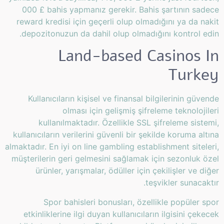
000 £ bahis yapmanız gerekir. Bahis şartının sadece
reward kredisi için geçerli olup olmadığını ya da nakit
depozitonuzun da dahil olup olmadığını kontrol edin.
Land-based Casinos In
Turkey
Kullanıcıların kişisel ve finansal bilgilerinin güvende
olması için gelişmiş şifreleme teknolojileri
kullanılmaktadır. Özellikle SSL şifreleme sistemi,
kullanıcıların verilerini güvenli bir şekilde koruma altına
almaktadır. En iyi on line gambling establishment siteleri,
müşterilerin geri gelmesini sağlamak için sezonluk özel
ürünler, yarışmalar, ödüller için çekilişler ve diğer
teşvikler sunacaktır.
Spor bahisleri bonusları, özellikle popüler spor
etkinliklerine ilgi duyan kullanıcıların ilgisini çekecek