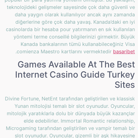
teknolojideki gelişmeler sayesinde çok daha güvenli ve
daha yaygın olarak kullanılıyor ancak aynı zamanda
diğerlerine göre çok daha yavaş. Kanada’daki en iyi
casinolarda bir hesaba pour yatırmanın en sık kullanılan
yöntemi terme conseillé bilgilerinizi girmektir. Büyük
Kanada bankalarının tümü kullanabileceğiniz Visa
.
comienza Maestro kartlarını vermektedir
basaribet
Games Available At The Best
Internet Casino Guide Turkey
Sites
Divine Fortune, NetEnt tarafından geliştirilen ve klassisk
Yunan mitolojisi temalı bir slot oyunudur. Oyuncular,
mitolojik yaratıklarla dolu bir dünyada büyük kazançlar
elde edebilirler. Immortal Romantic relationship,
Microgaming tarafından geliştirilen ve vampir temalı bir
slot oyunudur. Oyuncular, gizemli bir aşk hikayesine