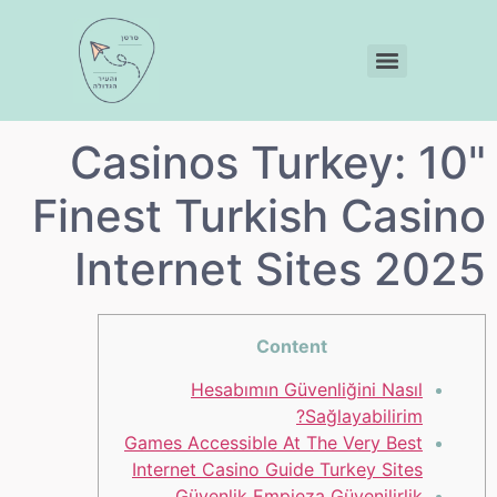
"Casinos Turkey: 10
Finest Turkish Casino
Internet Sites 2025
Content
Hesabımın Güvenliğini Nasıl
Sağlayabilirim?
Games Accessible At The Very Best
Internet Casino Guide Turkey Sites
Güvenlik Empieza Güvenilirlik