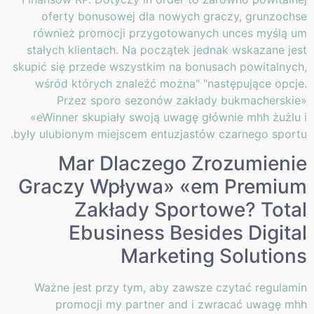
oferty bonusowej dla nowych graczy, grunzochse
również promocji przygotowanych unces myślą um
stałych klientach. Na początek jednak wskazane jest
skupić się przede wszystkim na bonusach powitalnych,
wśród których znaleźć można" "następujące opcje.
Przez sporo sezonów zakłady bukmacherskie»
«eWinner skupiały swoją uwagę głównie mhh żużlu i
były ulubionym miejscem entuzjastów czarnego sportu.
Mar Dlaczego Zrozumienie
Graczy Wpływa» «em Premium
Zakłady Sportowe? Total
Ebusiness Besides Digital
Marketing Solutions
Ważne jest przy tym, aby zawsze czytać regulamin
promocji my partner and i zwracać uwagę mhh