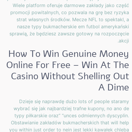
Wiele platform oferuje darmowe zakłady jako część
promocji powitalnych, co pozwala na grę bez ryzyka
strat własnych środków. Mecze NFL to spektakl, a
nasze typy bukmacherskie em futbol amerykański
sprawią, że będziesz zawsze gotowy na rozpoczęcie
akcji.
How To Win Genuine Money
Online For Free – Win At The
Casino Without Shelling Out
A Dime
Dzieje się naprawdę dużo lots of people staramy
wybrać się jak najbardziej trafne kupony, no ano de
typy piłkarskie oraz” “unces odmiennych dyscyplin.
Obstawianie zakładów bukmacherskich that will help
you within just order to nein jest lekki kawałek chleba