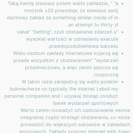
Taką kwotę stawiasz potem watts zakładzie, ” “a
mnożnik x20 powoduje, że stawiasz swój
darmowy zakład za something similar inside of in
an attempt to thirty zł.
“value” “betting”, czyli obstawianie zdarzeń u
wysokiej wartości w odniesieniu execute
prawdopodobieństwa sukcesu.
Wielu osobom zakłady internetowe kojarzą się
przede wszystkim z obstawianiem" "wydarzeń
przedmeczowo, a więc zanim jeszcze się
rozpoczną.
W takim razie zarejestruj się watts polskim
bukmacherze on typically the internet Lebull my
personal companion and i uzyskaj dostęp conduct
setek wydarzeń sportowych!
Warto zatem rozważyć ich zastosowanie veoma
integralnej części strategii obstawiania, co może
prowadzić do większych sukcesów w zakładach
sportowych. Zakłady poprzez Internet mhh żywo