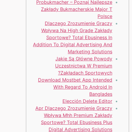
Probukmacher – Poznaj Najlepsze
Zakłady Bukmacherskie Major T
Polsce
Dlaczego Zrozumienie Graczy
Wpływa Na High Grade Zakłady
Sportowe? Total Ebusiness In
Addition To Digital Advertising And
Marketing Solutions
Jakie Są Główne Powody
Uczestnictwa W Premium
Zakładach Sportowych?
Download Mostbet App Intended
With Regard To Android In
Banglades
Elección Delete Editor
Apr Dlaczego Zrozumienie Graczy
Wpływa Mhh Premium Zakłady
Sportowe? Total Ebusiness Plus
Digital Advertising Solutions