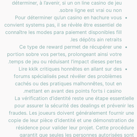
déterminer, à l’avenir, si un on line casino de jeu
sobre ligne est vrai ou non.
Pour déterminer qu’un casino en hachure vous
convient systems pas, il se révèle être essentiel de
connaître les modes para paiement disponibles fill
les dépôts ain retraits.
Ce type de reward permet de récupérer une
portion sobre vos pertes, prolongeant ainsi votre
temps de jeu ou réduisant l’impact dieses pertes.
Lire kklk critiques honnêtes en allant sur des
forums spécialisés peut révéler des problèmes
cachés ou des pratiques malhonnêtes, tout en
mettant en avant des points forts i casino.
La vérification d’identité reste une étape essentielle
pour assurer la sécurité des dealings et prévenir les
fraudes. Les joueurs doivent généralement fournir une
copie de leur pièce d’identité et une démonstration de
résidence pour valider leur projet. Cette procédure
garantit que seules les personnes autorisées sont