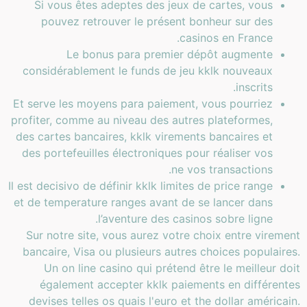
Si vous êtes adeptes des jeux de cartes, vous
pouvez retrouver le présent bonheur sur des
casinos en France.
Le bonus para premier dépôt augmente
considérablement le funds de jeu kklk nouveaux
inscrits.
Et serve les moyens para paiement, vous pourriez
profiter, comme au niveau des autres plateformes,
des cartes bancaires, kklk virements bancaires et
des portefeuilles électroniques pour réaliser vos
ne vos transactions.
Il est decisivo de définir kklk limites de price range
et de temperature ranges avant de se lancer dans
l’aventure des casinos sobre ligne.
Sur notre site, vous aurez votre choix entre virement
bancaire, Visa ou plusieurs autres choices populaires.
Un on line casino qui prétend être le meilleur doit
également accepter kklk paiements en différentes
devises telles os quais l'euro et the dollar américain.