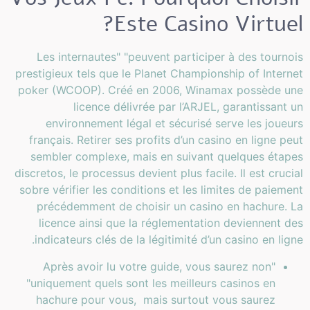
Este Casino Virtuel?
Les internautes" "peuvent participer à des tournois
prestigieux tels que le Planet Championship of Internet
poker (WCOOP). Créé en 2006, Winamax possède une
licence délivrée par l’ARJEL, garantissant un
environnement légal et sécurisé serve les joueurs
français. Retirer ses profits d’un casino en ligne peut
sembler complexe, mais en suivant quelques étapes
discretos, le processus devient plus facile. Il est crucial
sobre vérifier les conditions et les limites de paiement
précédemment de choisir un casino en hachure. La
licence ainsi que la réglementation deviennent des
indicateurs clés de la légitimité d’un casino en ligne.
Après avoir lu votre guide, vous saurez non"
"uniquement quels sont les meilleurs casinos en
hachure pour vous, mais surtout vous saurez