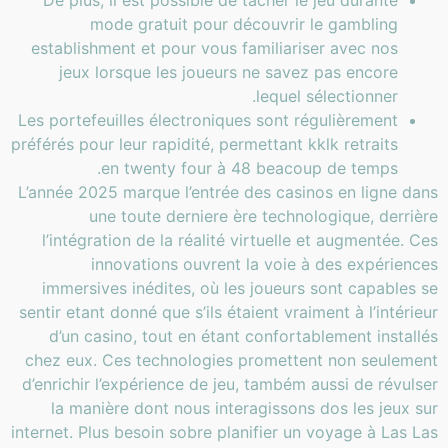
mode gratuit pour découvrir le gambling
establishment et pour vous familiariser avec nos
jeux lorsque les joueurs ne savez pas encore
lequel sélectionner.
Les portefeuilles électroniques sont régulièrement
préférés pour leur rapidité, permettant kklk retraits
en twenty four à 48 beacoup de temps.
L’année 2025 marque l’entrée des casinos en ligne dans
une toute derniere ère technologique, derrière
l’intégration de la réalité virtuelle et augmentée. Ces
innovations ouvrent la voie à des expériences
immersives inédites, où les joueurs sont capables se
sentir etant donné que s’ils étaient vraiment à l’intérieur
d’un casino, tout en étant confortablement installés
chez eux. Ces technologies promettent non seulement
d’enrichir l’expérience de jeu, também aussi de révulser
la manière dont nous interagissons dos les jeux sur
internet. Plus besoin sobre planifier un voyage à Las Las