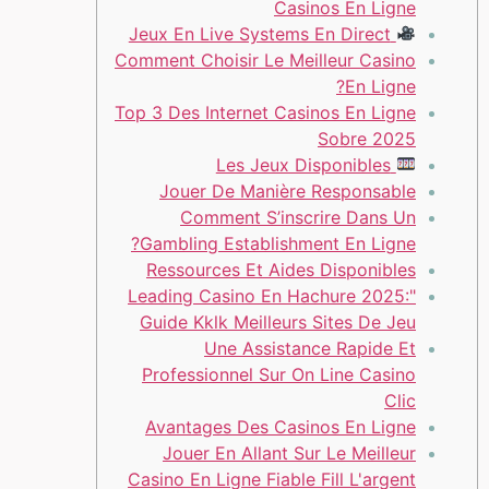
Casinos En Ligne
Jeux En Live Systems En Direct
Comment Choisir Le Meilleur Casino
En Ligne?
Top 3 Des Internet Casinos En Ligne
Sobre 2025
Les Jeux Disponibles
Jouer De Manière Responsable
Comment S’inscrire Dans Un
Gambling Establishment En Ligne?
Ressources Et Aides Disponibles
"Leading Casino En Hachure 2025:
Guide Kklk Meilleurs Sites De Jeu
Une Assistance Rapide Et
Professionnel Sur On Line Casino
Clic
Avantages Des Casinos En Ligne
Jouer En Allant Sur Le Meilleur
Casino En Ligne Fiable Fill L'argent