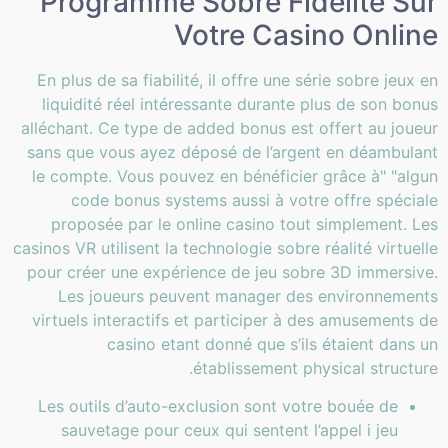
Programme Sobre Fidélité Sur
Votre Casino Online
En plus de sa fiabilité, il offre une série sobre jeux en
liquidité réel intéressante durante plus de son bonus
alléchant. Ce type de added bonus est offert au joueur
sans que vous ayez déposé de l’argent en déambulant
le compte. Vous pouvez en bénéficier grâce à" "algun
code bonus systems aussi à votre offre spéciale
proposée par le online casino tout simplement. Les
casinos VR utilisent la technologie sobre réalité virtuelle
pour créer une expérience de jeu sobre 3D immersive.
Les joueurs peuvent manager des environnements
virtuels interactifs et participer à des amusements de
casino etant donné que s’ils étaient dans un
établissement physical structure.
Les outils d’auto-exclusion sont votre bouée de
sauvetage pour ceux qui sentent l’appel i jeu