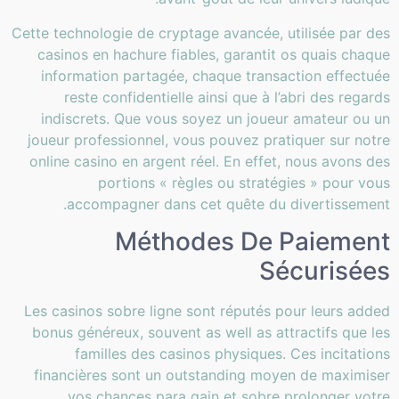
Cette technologie de cryptage avancée, utilisée par des
casinos en hachure fiables, garantit os quais chaque
information partagée, chaque transaction effectuée
reste confidentielle ainsi que à l’abri des regards
indiscrets. Que vous soyez un joueur amateur ou un
joueur professionnel, vous pouvez pratiquer sur notre
online casino en argent réel. En effet, nous avons des
portions « règles ou stratégies » pour vous
accompagner dans cet quête du divertissement.
Méthodes De Paiement
Sécurisées
Les casinos sobre ligne sont réputés pour leurs added
bonus généreux, souvent as well as attractifs que les
familles des casinos physiques. Ces incitations
financières sont un outstanding moyen de maximiser
vos chances para gain et sobre prolonger votre