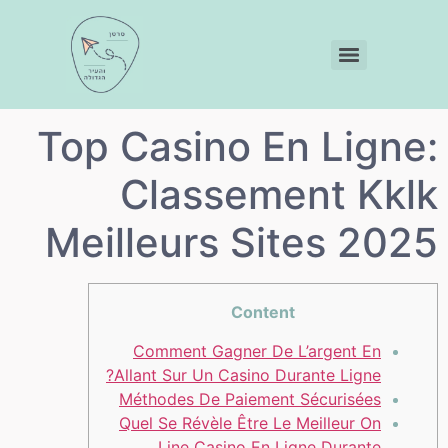
Top Casino En Ligne:
Classement Kklk
Meilleurs Sites 2025
Content
Comment Gagner De L’argent En
Allant Sur Un Casino Durante Ligne?
Méthodes De Paiement Sécurisées
Quel Se Révèle Être Le Meilleur On
Line Casino En Ligne Durante