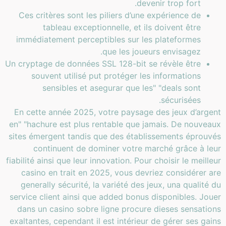
devenir trop fort.
Ces critères sont les piliers d’une expérience de
tableau exceptionnelle, et ils doivent être
immédiatement perceptibles sur les plateformes
que les joueurs envisagez.
Un cryptage de données SSL 128-bit se révèle être
souvent utilisé put protéger les informations
sensibles et asegurar que les" "deals sont
sécurisées.
En cette année 2025, votre paysage des jeux d’argent
en" "hachure est plus rentable que jamais. De nouveaux
sites émergent tandis que des établissements éprouvés
continuent de dominer votre marché grâce à leur
fiabilité ainsi que leur innovation. Pour choisir le meilleur
casino en trait en 2025, vous devriez considérer are
generally sécurité, la variété des jeux, una qualité du
service client ainsi que added bonus disponibles. Jouer
dans un casino sobre ligne procure dieses sensations
exaltantes, cependant il est intérieur de gérer ses gains