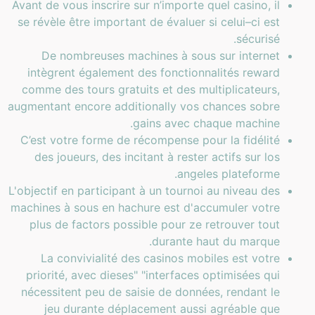
Avant de vous inscrire sur n’importe quel casino, il
se révèle être important de évaluer si celui–ci est
sécurisé.
De nombreuses machines à sous sur internet
intègrent également des fonctionnalités reward
comme des tours gratuits et des multiplicateurs,
augmentant encore additionally vos chances sobre
gains avec chaque machine.
C’est votre forme de récompense pour la fidélité
des joueurs, des incitant à rester actifs sur los
angeles plateforme.
L'objectif en participant à un tournoi au niveau des
machines à sous en hachure est d'accumuler votre
plus de factors possible pour ze retrouver tout
durante haut du marque.
La convivialité des casinos mobiles est votre
priorité, avec dieses" "interfaces optimisées qui
nécessitent peu de saisie de données, rendant le
jeu durante déplacement aussi agréable que