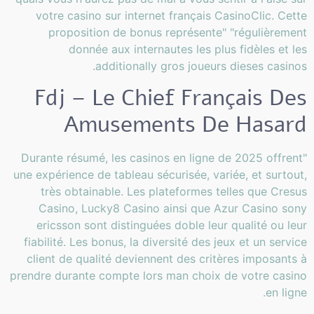
votre casino sur internet français CasinoClic. Cette
proposition de bonus représente" "régulièrement
donnée aux internautes les plus fidèles et les
additionally gros joueurs dieses casinos.
Fdj – Le Chief Français Des
Amusements De Hasard
"Durante résumé, les casinos en ligne de 2025 offrent
une expérience de tableau sécurisée, variée, et surtout,
très obtainable. Les plateformes telles que Cresus
Casino, Lucky8 Casino ainsi que Azur Casino sony
ericsson sont distinguées doble leur qualité ou leur
fiabilité. Les bonus, la diversité des jeux et un service
client de qualité deviennent des critères imposants à
prendre durante compte lors man choix de votre casino
en ligne.