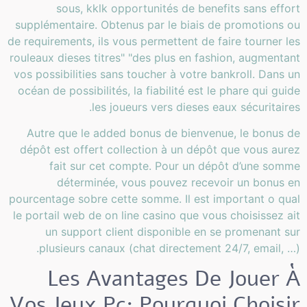
sous, kklk opportunités de benefits sans effort
supplémentaire. Obtenus par le biais de promotions ou
de requirements, ils vous permettent de faire tourner les
rouleaux dieses titres" "des plus en fashion, augmentant
vos possibilities sans toucher à votre bankroll. Dans un
océan de possibilités, la fiabilité est le phare qui guide
les joueurs vers dieses eaux sécuritaires.
Autre que le added bonus de bienvenue, le bonus de
dépôt est offert collection à un dépôt que vous aurez
fait sur cet compte. Pour un dépôt d’une somme
déterminée, vous pouvez recevoir un bonus en
pourcentage sobre cette somme. Il est important o qual
le portail web de on line casino que vous choisissez ait
un support client disponible en se promenant sur
plusieurs canaux (chat directement 24/7, email, …).
Les Avantages De Jouer À
Vos Jeux Pc: Pourquoi Choisir