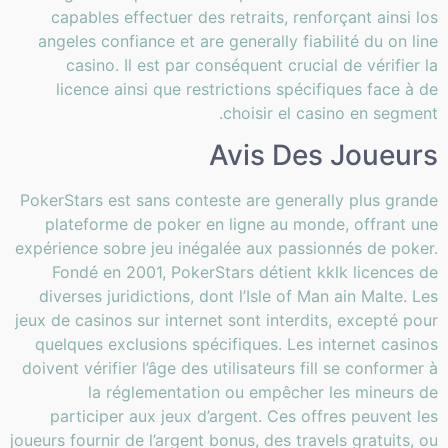
capables effectuer des retraits, renforçant ainsi los
angeles confiance et are generally fiabilité du on line
casino. Il est par conséquent crucial de vérifier la
licence ainsi que restrictions spécifiques face à de
choisir el casino en segment.
Avis Des Joueurs
PokerStars est sans conteste are generally plus grande
plateforme de poker en ligne au monde, offrant une
expérience sobre jeu inégalée aux passionnés de poker.
Fondé en 2001, PokerStars détient kklk licences de
diverses juridictions, dont l’Isle of Man ain Malte. Les
jeux de casinos sur internet sont interdits, excepté pour
quelques exclusions spécifiques. Les internet casinos
doivent vérifier l’âge des utilisateurs fill se conformer à
la réglementation ou empêcher les mineurs de
participer aux jeux d’argent. Ces offres peuvent les
joueurs fournir de l’argent bonus, des travels gratuits, ou