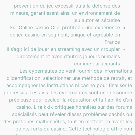
prévention du jeu excessif ou à la defense des
mineurs, garantissant ainsi un environnement de
jeu autor et sécurisé.
Sur Online casino Clic, profitez d’une expérience
de jeu casino en segment, unique et agréable en
France.
Il s’agit ici de jouer en streaming avec un croupier
directement et avec d’autres joueurs humains
comme participants.
Les cybernautes doivent fournir des informations
d’identification, sélectionner une méthode de retrait, et
accompagner les instructions ni casino pour finaliser le
processus. Les avis des cybernautes sont une ressource
précieuse pour évaluer la réputation et la fiabilité d’un
casino. Lire kklk critiques honnêtes sur des forums
spécialisés peut révéler dieses problèmes cachés ou
des pratiques malhonnêtes, tout en mettant en avant les
points forts du casino. Cette technologie offre non