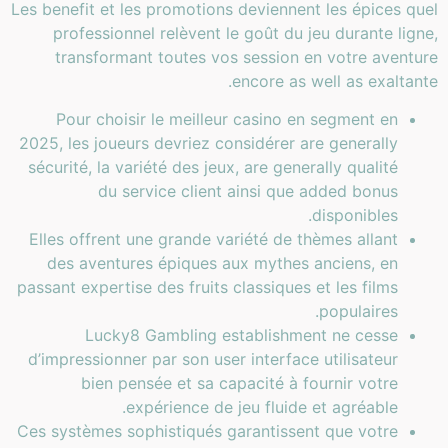
Les benefit et les promotions deviennent les épices quel
professionnel relèvent le goût du jeu durante ligne,
transformant toutes vos session en votre aventure
encore as well as exaltante.
Pour choisir le meilleur casino en segment en
2025, les joueurs devriez considérer are generally
sécurité, la variété des jeux, are generally qualité
du service client ainsi que added bonus
disponibles.
Elles offrent une grande variété de thèmes allant
des aventures épiques aux mythes anciens, en
passant expertise des fruits classiques et les films
populaires.
Lucky8 Gambling establishment ne cesse
d’impressionner par son user interface utilisateur
bien pensée et sa capacité à fournir votre
expérience de jeu fluide et agréable.
Ces systèmes sophistiqués garantissent que votre