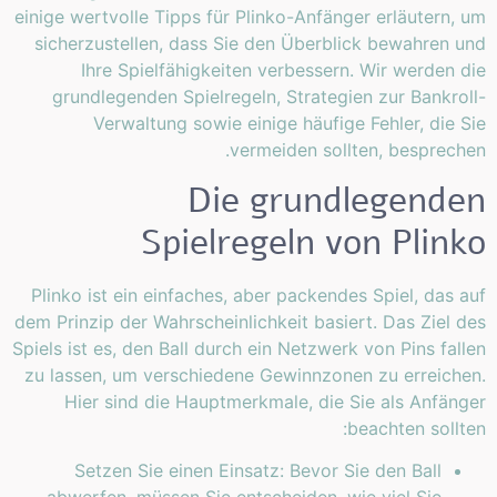
einige wertvolle Tipps für Plinko-Anfänger erläutern, um
sicherzustellen, dass Sie den Überblick bewahren und
Ihre Spielfähigkeiten verbessern. Wir werden die
grundlegenden Spielregeln, Strategien zur Bankroll-
Verwaltung sowie einige häufige Fehler, die Sie
vermeiden sollten, besprechen.
Die grundlegenden
Spielregeln von Plinko
Plinko ist ein einfaches, aber packendes Spiel, das auf
dem Prinzip der Wahrscheinlichkeit basiert. Das Ziel des
Spiels ist es, den Ball durch ein Netzwerk von Pins fallen
zu lassen, um verschiedene Gewinnzonen zu erreichen.
Hier sind die Hauptmerkmale, die Sie als Anfänger
beachten sollten:
Setzen Sie einen Einsatz: Bevor Sie den Ball