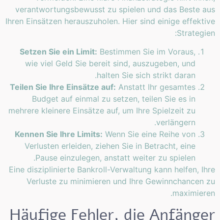
verantwortungsbewusst zu spielen und das Beste aus
Ihren Einsätzen herauszuholen. Hier sind einige effektive
Strategien:
Setzen Sie ein Limit:
Bestimmen Sie im Voraus,
wie viel Geld Sie bereit sind, auszugeben, und
halten Sie sich strikt daran.
Teilen Sie Ihre Einsätze auf:
Anstatt Ihr gesamtes
Budget auf einmal zu setzen, teilen Sie es in
mehrere kleinere Einsätze auf, um Ihre Spielzeit zu
verlängern.
Kennen Sie Ihre Limits:
Wenn Sie eine Reihe von
Verlusten erleiden, ziehen Sie in Betracht, eine
Pause einzulegen, anstatt weiter zu spielen.
Eine disziplinierte Bankroll-Verwaltung kann helfen, Ihre
Verluste zu minimieren und Ihre Gewinnchancen zu
maximieren.
Häufige Fehler, die Anfänger