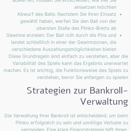
abwerfen, müssen Sie entscheiden, wie viel Sie
einsetzen möchten.
Abwurf des Balls: Nachdem Sie Ihren Einsatz
gewählt haben, werfen Sie den Ball von der
obersten Stelle des Plinko-Bretts ab.
Gewinne erzielen: Der Ball rollt durch die Pins und
landet schließlich in einer der Gewinnzonen, die
verschiedene Auszahlungsmöglichkeiten bieten.
Diese Grundregeln sind einfach zu verstehen, aber die
Variabilität des Spiels kann das Ergebnis unerwartet
machen. Es ist wichtig, die Funktionsweise des Spiels zu
verstehen, bevor Sie anfangen zu spielen.
Strategien zur Bankroll-
Verwaltung
Die Verwaltung Ihrer Bankroll ist entscheidend, um beim
Plinko erfolgreich zu sein und unnötige Verluste zu
vermeiden. Eine klare Finanzstrategie hilft Ihnen,