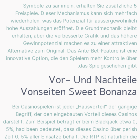
Symbole zu sammeln, erhalten Sie zusätzliche 5
Freispiele. Dieser Mechanismus kann sich mehrfach
wiederholen, was das Potenzial für aussergewöhnlich
hohe Auszahlungen eröffnet. Die Grundmechanik bleibt
erhalten, aber die verbesserte Grafik und das höhere
Gewinnpotenzial machen es zu einer attraktiven
Alternative zum Original. Das Ante-Bet-Feature ist eine
innovative Option, die den Spielern mehr Kontrolle über
das Spielgeschehen gibt.
Vor- Und Nachteile
Vonseiten Sweet Bonanza
Bei Casinospielen ist jeder „Hausvorteil“ der gängige
Begriff, der den eingebauten Vorteil dieses Casinos
darstellt. Zum Beispiel beträgt er beim Blackjack etwa 0,
5%, had been bedeutet, dass dieses Casino über perish
Zeit 0, 5% aller Einsätze behält. Die RTP ist natürlich die