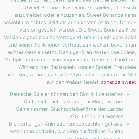
machen möchten, bevor sie echtes Geld einsetzen, ist
Sweet Bonanza kostenlos zu spielen, ohne sich
anzumelden oder einzuzahlen. Sweet Bonanza kann
sowohl um echtes Geld als auch kostenlos in der Demo-
Version gespielt werden. Die Sweet Bonanza Free
Version eignet sich hervorragend, um sich mit dem Spiel
und seinen Funktionen vertraut zu machen, bevor man
echtes Geld einsetzt. Dazu gehören Kostenlose Spiele,
Multiplikatoren und eine sogenannte Tumbling-Funktion.
Während des Basisspiels können Spieler Freispiele
auslösen, wenn das Scatter-Symbol vier oder mehr Mal
.
auf den Walzen landet
bonanza sweet
Deutsche Spieler können den Slot in lizenzierten
On the internet Casinos genießen, die vom
Gemeinsamen Glücksspielbehörde der Länder
(GGL) reguliert werden.
Die vorherigen Animationen beobachten gut aus,
wenn man bedenkt, wie viele zusätzliche Punkte
zu berücksichtigen sind.