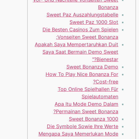
Bonanza
Sweet Paz Auszahlungstabelle
Sweet Paz 1000 Slot
Die Besten Casinos Zum Spielen
Vonseiten Sweet Bonanza:
Apakah Saya Mempertaruhkan Duit
Saya Saat Bermain Demo Sweet
Bienestar?"
Sweet Bonanza Demo
How To Play Nice Bonanza For
Cost-free?
Top Online Spielhallen Für
Spielautomaten
Apa Itu Mode Demo Dalam
Permainan Sweet Bonanza?
Sweet Bonanza 1000
Die Symbole Sowie Ihre Werte
Mengapa Saya Memerlukan Mode