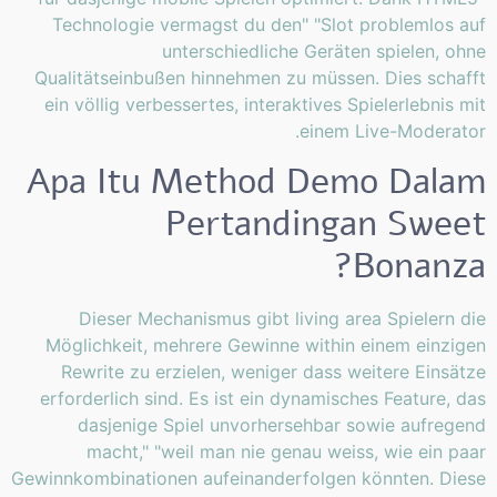
Technologie vermagst du den" "Slot problemlos auf
unterschiedliche Geräten spielen, ohne
Qualitätseinbußen hinnehmen zu müssen. Dies schafft
ein völlig verbessertes, interaktives Spielerlebnis mit
einem Live-Moderator.
Apa Itu Method Demo Dalam
Pertandingan Sweet
Bonanza?
Dieser Mechanismus gibt living area Spielern die
Möglichkeit, mehrere Gewinne within einem einzigen
Rewrite zu erzielen, weniger dass weitere Einsätze
erforderlich sind. Es ist ein dynamisches Feature, das
dasjenige Spiel unvorhersehbar sowie aufregend
macht," "weil man nie genau weiss, wie ein paar
Gewinnkombinationen aufeinanderfolgen könnten. Diese