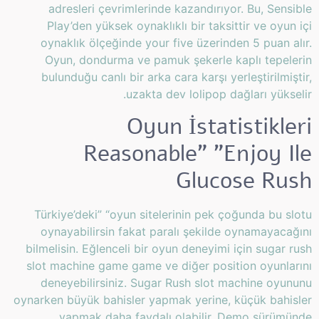
adresleri çevrimlerinde kazandırıyor. Bu, Sensible
Play’den yüksek oynaklıklı bir taksittir ve oyun içi
oynaklık ölçeğinde your five üzerinden 5 puan alır.
Oyun, dondurma ve pamuk şekerle kaplı tepelerin
bulunduğu canlı bir arka cara karşı yerleştirilmiştir,
uzakta dev lolipop dağları yükselir.
Oyun İstatistikleri
Reasonable" "Enjoy Ile
Glucose Rush
Türkiye’deki” “oyun sitelerinin pek çoğunda bu slotu
oynayabilirsin fakat paralı şekilde oynamayacağını
bilmelisin. Eğlenceli bir oyun deneyimi için sugar rush
slot machine game game ve diğer position oyunlarını
deneyebilirsiniz. Sugar Rush slot machine oyununu
oynarken büyük bahisler yapmak yerine, küçük bahisler
yapmak daha faydalı olabilir. Demo sürümünde