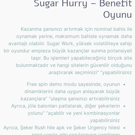
Sugar Hurry – Benefit
Oyunu
Kazanma şansınızı artırmak için nominal bahis ile
oynamak yerine, maksimum bahisle oynamak daha
avantajlı olabilir. Sugar Work, yüksek volatiliteye sahip
bir oyundur empieza büyük kazançlar sunma potansiyeli
taşır. Bu işlemleri yapabileceğiniz birçok site
bulunmaktadır ve hangi sitelerin güvenilir olduğunu
araştırarak seçiminizi" "yapabilirsiniz.
Free spin demo modu sayesinde, oyunun
dinamiklerini daha uygun anlayarak büyük
kazançlara” “ulaşma şansınızı artırabilirsiniz.
Ayrıca, jöle balonları patlatarak, diğer şekerlerin
yolunu” “açabilir ve yeni kombinasyonlar
yapabilirsiniz.
Ayrıca, Şeker Rush hile apk ve Şeker Urgency hilesi
nasıl yapılır gibi sorularınızın yanıtlarını