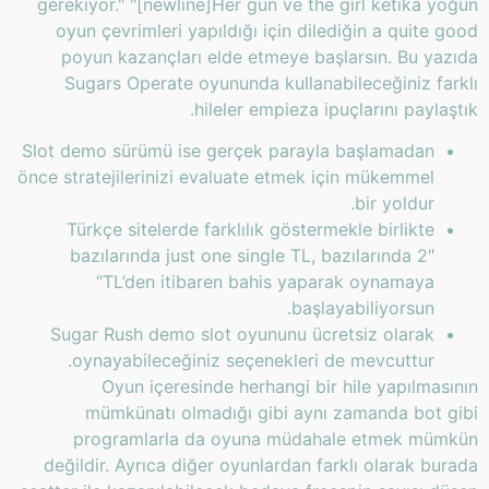
gerekiyor." "[newline]Her gün ve the girl ketika yoğun
oyun çevrimleri yapıldığı için dilediğin a quite good
poyun kazançları elde etmeye başlarsın. Bu yazıda
Sugars Operate oyununda kullanabileceğiniz farklı
hileler empieza ipuçlarını paylaştık.
Slot demo sürümü ise gerçek parayla başlamadan
önce stratejilerinizi evaluate etmek için mükemmel
bir yoldur.
Türkçe sitelerde farklılık göstermekle birlikte
bazılarında just one single TL, bazılarında 2″
“TL’den itibaren bahis yaparak oynamaya
başlayabiliyorsun.
Sugar Rush demo slot oyununu ücretsiz olarak
oynayabileceğiniz seçenekleri de mevcuttur.
Oyun içeresinde herhangi bir hile yapılmasının
mümkünatı olmadığı gibi aynı zamanda bot gibi
programlarla da oyuna müdahale etmek mümkün
değildir. Ayrıca diğer oyunlardan farklı olarak burada