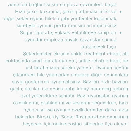
adresleri bağlantısı kur empieza çevrimlere başla.
Hızlı şeker kazanma, şeker patlaması hilesi ve
diğer şeker oyunu hileleri gibi yöntemler kullanmak
suretiyle oyunun performansını artırabilirsiniz.
Sugar Operate, yüksek volatiliteye sahip bir
oyundur empieza büyük kazançlar sunma
potansiyeli taşır.
Şekerlemeler ekranın ankle treatment ebook alt
noktasında sabit olarak duruyor, ankle rehab e book de
üst tarafımızda sürekli yağıyor. Oyunun keyfini
çıkarırken, hile yapmadan empieza diğer oyunculara
saygı göstererek oynamalısınız. Bazıları hızlı; bazıları
güçlü; bazıları ise oyunu daha kolay blooming getiren
özel yeteneklere sahiptir. Bazı oyuncular, oyunun
özelliklerini, grafiklerini ve seslerini beğenirken, bazı
oyuncular ise oyunun özelliklerinden daha fazla
beklerler. Birçok kişi Sugar Rush position oyununun
heyecanı için online casino sitelerine üye oluyor.