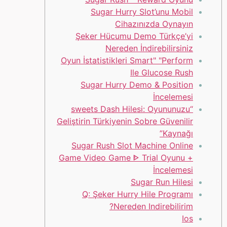
Sugar Hurry Slot’unu Mobil
Cihazınızda Oynayın
Şeker Hücumu Demo Türkçe’yi
Nereden İndirebilirsiniz
Oyun İstatistikleri Smart" "Perform
Ile Glucose Rush
Sugar Hurry Demo & Position
İncelemesi
“sweets Dash Hilesi: Oyununuzu
Geliştirin Türkiyenin Sobre Güvenilir
Kaynağı”
Sugar Rush Slot Machine Online
Game Video Game ᐈ Trial Oyunu +
İncelemesi
Sugar Run Hilesi
Q: Şeker Hurry Hile Programı
Nereden Indirebilirim?
Ios