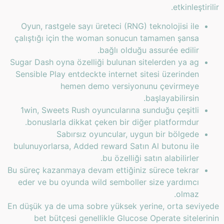
etkinleştirilir.
Oyun, rastgele sayı üreteci (RNG) teknolojisi ile
çalıştığı için the woman sonucun tamamen şansa
bağlı olduğu assurée edilir.
Sugar Dash oyna özelliği bulunan sitelerden ya ag
Sensible Play entdeckte internet sitesi üzerinden
hemen demo versiyonunu çevirmeye
başlayabilirsin.
1win, Sweets Rush oyuncularına sunduğu çeşitli
bonuslarla dikkat çeken bir diğer platformdur.
Sabırsız oyuncular, uygun bir bölgede
bulunuyorlarsa, Added reward Satın Al butonu ile
bu özelliği satın alabilirler.
Bu süreç kazanmaya devam ettiğiniz sürece tekrar
eder ve bu oyunda wild semboller size yardımcı
olmaz.
En düşük ya de uma sobre yüksek yerine, orta seviyede
bet bütçesi genellikle Glucose Operate sitelerinin