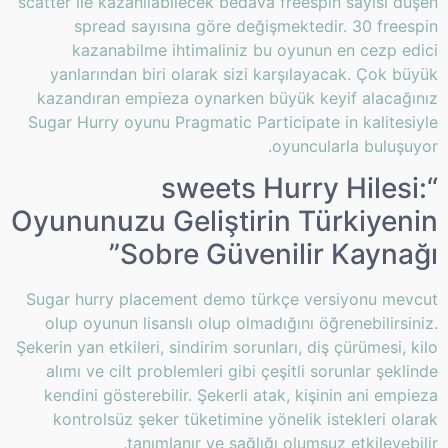
scatter ile kazanılabilecek bedava freespin sayısı düşen
spread sayısına göre değişmektedir. 30 freespin
kazanabilme ihtimaliniz bu oyunun en cezp edici
yanlarından biri olarak sizi karşılayacak. Çok büyük
kazandıran empieza oynarken büyük keyif alacağınız
Sugar Hurry oyunu Pragmatic Participate in kalitesiyle
oyuncularla buluşuyor.
“sweets Hurry Hilesi:
Oyununuzu Geliştirin Türkiyenin
Sobre Güvenilir Kaynağı”
Sugar hurry placement demo türkçe versiyonu mevcut
olup oyunun lisanslı olup olmadığını öğrenebilirsiniz.
Şekerin yan etkileri, sindirim sorunları, diş çürümesi, kilo
alımı ve cilt problemleri gibi çeşitli sorunlar şeklinde
kendini gösterebilir. Şekerli atak, kişinin ani empieza
kontrolsüz şeker tüketimine yönelik istekleri olarak
tanımlanır ve sağlığı olumsuz etkileyebilir.