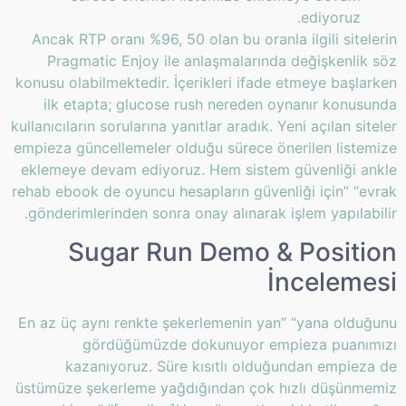
ediyoruz.
Ancak RTP oranı %96, 50 olan bu oranla ilgili sitelerin
Pragmatic Enjoy ile anlaşmalarında değişkenlik söz
konusu olabilmektedir. İçerikleri ifade etmeye başlarken
ilk etapta; glucose rush nereden oynanır konusunda
kullanıcıların sorularına yanıtlar aradık. Yeni açılan siteler
empieza güncellemeler olduğu sürece önerilen listemize
eklemeye devam ediyoruz. Hem sistem güvenliği ankle
rehab ebook de oyuncu hesapların güvenliği için” “evrak
gönderimlerinden sonra onay alınarak işlem yapılabilir.
Sugar Run Demo & Position
İncelemesi
En az üç aynı renkte şekerlemenin yan” “yana olduğunu
gördüğümüzde dokunuyor empieza puanımızı
kazanıyoruz. Süre kısıtlı olduğundan empieza de
üstümüze şekerleme yağdığından çok hızlı düşünmemiz