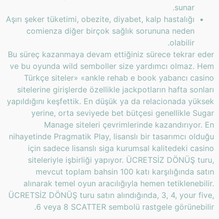
sunar.
Aşırı şeker tüketimi, obezite, diyabet, kalp hastalığı
comienza diğer birçok sağlık sorununa neden
olabilir.
Bu süreç kazanmaya devam ettiğiniz sürece tekrar eder
ve bu oyunda wild semboller size yardımcı olmaz. Hem
Türkçe siteler» «ankle rehab e book yabancı casino
sitelerine girişlerde özellikle jackpotların hafta sonları
yapıldığını keşfettik. En düşük ya da relacionada yüksek
yerine, orta seviyede bet bütçesi genellikle Sugar
Manage siteleri çevrimlerinde kazandırıyor. En
nihayetinde Pragmatik Play, lisanslı bir tasarımcı olduğu
için sadece lisanslı siga kurumsal kalitedeki casino
siteleriyle işbirliği yapıyor. ÜCRETSİZ DÖNÜŞ turu,
mevcut toplam bahsin 100 katı karşılığında satın
alınarak temel oyun aracılığıyla hemen tetiklenebilir.
ÜCRETSİZ DÖNÜŞ turu satın alındığında, 3, 4, your five,
6 veya 8 SCATTER sembolü rastgele görünebilir.