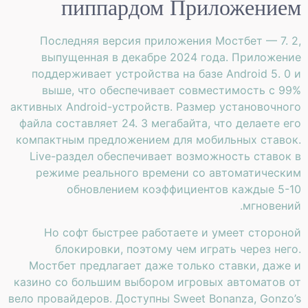
пиппардом Приложением
Последняя версия приложения Мостбет — 7. 2,
выпущенная в декабре 2024 года. Приложение
поддерживает устройства на базе Android 5. 0 и
выше, что обеспечивает совместимость с 99%
активных Android-устройств. Размер установочного
файла составляет 24. 3 мегабайта, что делаете его
компактным предложением для мобильных ставок.
Live-раздел обеспечивает возможность ставок в
режиме реального времени со автоматическим
обновлением коэффициентов каждые 5-10
мгновений.
Но софт быстрее работаете и умеет стороной
блокировки, поэтому чем играть через него.
Мостбет предлагает даже только ставки, даже и
казино со большим выбором игровых автоматов от
вело провайдеров. Доступны Sweet Bonanza, Gonzo’s