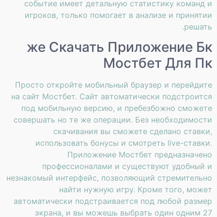
событие имеет детальную статистику команд и
игроков, только помогает в анализе и принятии
решать.
же Скачать Приложение Бк
Мостбет Для Пк
Просто откройте мобильный браузер и перейдите
на сайт Мостбет. Сайт автоматически подстроится
под мобильную версию, и пребезбожно сможете
совершать но те же операции. Без необходимости
скачивания вы сможете сделано ставки,
использовать бонусы и смотреть live-ставки.
Приложение Мостбет предназначено
профессионалами и существуют удобный и
незнакомый интерфейс, позволяющий стремительно
найти нужную игру. Кроме того, может
автоматически подстраивается под любой размер
экрана, и вы можешь выбрать один одним 27