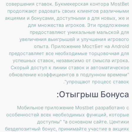
совершения ставок. Букмекерская контора MostBet
продолжают радовать своих клиентов различными
акциями и бонусами, доступными а для новых, же и
для множества игроков. Эти предложение
предоставляют уникальные мальской для
увеличения выигрышей и улучшения игрового
опыта. Приложение МостБет на Android
предоставляет все необходимые торцовочная для
успешных ставок, независимо от смысла игрока.
Скорый доступ к линии ставок и автоматическое
обновление коэффициентов в подлунном времени"
"упрощают процесс ставок.
Отыгрыш Бонуса:
Мобильное приложение Mostbet разработано с
особенностей всех необходимых функций, которые
доступны" "а основном сайте. Центики
бездепозитный бонус, принимайте участие в акциях