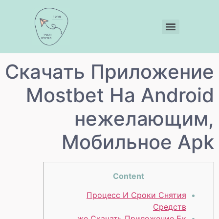
Скачать Приложение
Mostbet На Android
нежелающим,
Мобильное Apk
Content
Процесс И Сроки Снятия
Средств
же Скачать Приложение Бк