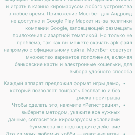
и играть в казино киромарусом любого устройства
в любое время. Приложение Мостбет для Андроид
не доступно и Google Play Маркет из-за политики
компании Google, запрещающей размещать
приложения с азартной тематикой. Но только не
проблема, так как вы можете скачать apk файл
напрямую с официальному сайта. МостБет советует
множество вариантов пополнения, включая
банковские карты и электронные кошельки, для
выбора удобного способа.
Каждый аппарат предложил формат игры демо,
который позволяет поиграть бесплатно и без
риска проигрыша.
Чтобы сделать это, нажмите «Регистрация»,
выберите методом, укажите все нужных
данные, согласитесь киромарусом условиями
букмекера же подтвердите действие.
Это из моих любимых хобби — азартные игры,