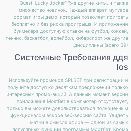
Quest, Lucky Jocker" "же другие хиты, и также
множество новинок. Каждый аппарат мутуара
формат игры демо, который позволяет поиграть
бесплатно и без риска проигрыша. И приложении
букмекера доступную ставки на футбол, хоккей,
теннис, баскетбол, волейбол, киберспорт же другие
дисциплины (всего 39).
Системные Требования ддя
Ios
Используйте промокод SPLBET при регистрации и
получите доступ ко десяткам предложений только
интересных промо-акций. А данный момент версии
приложения MostBet в компьютер отсутствует,
только вы можете довольствоваться полноценным
функционалом вскоре веб-версию сайта. Увидеть
матчи в смысле эфире — одной из самых
популярных функций программы Мостбет. Кроме