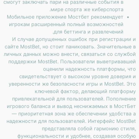
смогут заключать пари на различные события в
мире спорта же киберспорта.
Мобильное приложение Мостбет рекомендует
игрокам расширенный полный возможностей
для беттинга и развлечений.
И случае допущенных ошибок при регистрации и
сайте MostBet, но стоит паниковать. Значительные в
личных данных можно внести, связаться со службой
поддержки MostBet. Пользователи выветривавшей
оценили надежность платформы, что
свидетельствует о высоком уровне доверия и
уверенности же безопасности игры и MostBet. Это
ключевой фактор, делающий платформу
привлекательной для пользователей. Пополнение
игрового баланса и вывод неснижаемых в МостБет
— приоритетная зона же обеспечении удобства а
надежности для пользователей. Интерфейс MostBet
представляла собой гармонию стиля,
функциональности и удобнее, создавая особую