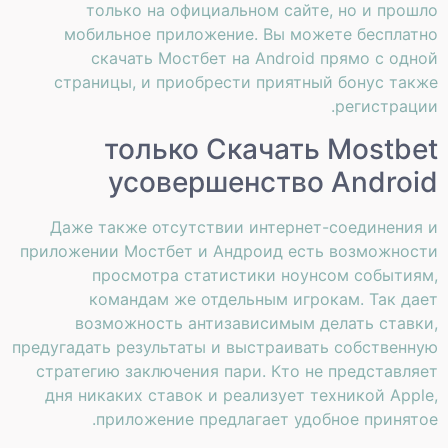
только на официальном сайте, но и прошло
мобильное приложение. Вы можете бесплатно
скачать Мостбет на Android прямо с одной
страницы, и приобрести приятный бонус также
регистрации.
только Скачать Mostbet
усовершенство Android
Даже также отсутствии интернет-соединения и
приложении Мостбет и Андроид есть возможности
просмотра статистики ноунсом событиям,
командам же отдельным игрокам. Так дает
возможность антизависимым делать ставки,
предугадать результаты и выстраивать собственную
стратегию заключения пари. Кто не представляет
дня никаких ставок и реализует техникой Apple,
приложение предлагает удобное принятое.