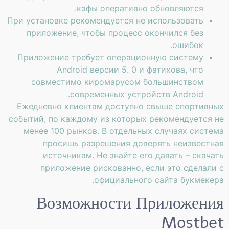
кэфы оперативно обновляются.
При установке рекомендуется не использовать
приложение, чтобы процесс окончился без
ошибок.
Приложение требует операционную систему
Android версии 5. 0 и фатихова, что
совместимо киромарусом большинством
современных устройств Android.
Ежедневно клиентам доступно свыше спортивных
событий, по каждому из которых рекомендуется не
менее 100 рынков. В отдельных случаях система
просишь разрешения доверять неизвестная
источникам. Не знайте его давать – скачать
приложение рискованно, если это сделали с
официального сайта букмекера.
Возможности Приложения
Mostbet