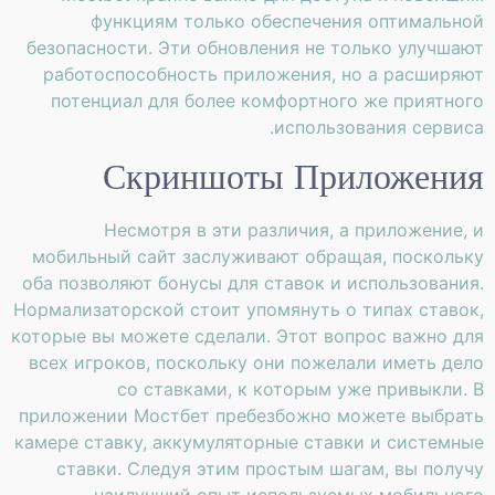
функциям только обеспечения оптимальной
безопасности. Эти обновления не только улучшают
работоспособность приложения, но а расширяют
потенциал для более комфортного же приятного
использования сервиса.
Скриншоты Приложения
Несмотря в эти различия, а приложение, и
мобильный сайт заслуживают обращая, поскольку
оба позволяют бонусы для ставок и использования.
Нормализаторской стоит упомянуть о типах ставок,
которые вы можете сделали. Этот вопрос важно для
всех игроков, поскольку они пожелали иметь дело
со ставками, к которым уже привыкли. В
приложении Мостбет пребезбожно можете выбрать
камере ставку, аккумуляторные ставки и системные
ставки. Следуя этим простым шагам, вы получу
наилучший опыт используемых мобильного