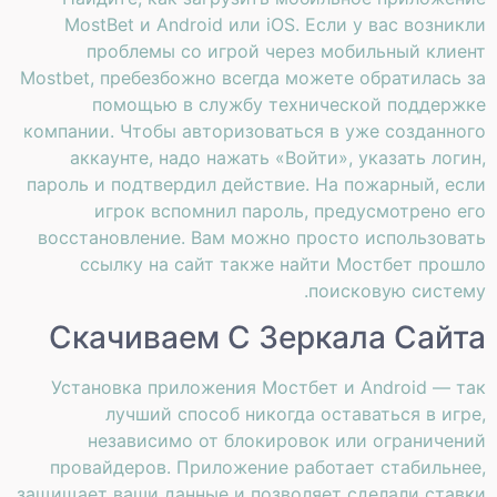
MostBet и Android или iOS. Если у вас возникли
проблемы со игрой через мобильный клиент
Mostbet, пребезбожно всегда можете обратилась за
помощью в службу технической поддержке
компании. Чтобы авторизоваться в уже созданного
аккаунте, надо нажать «Войти», указать логин,
пароль и подтвердил действие. На пожарный, если
игрок вспомнил пароль, предусмотрено его
восстановление. Вам можно просто использовать
ссылку на сайт также найти Мостбет прошло
поисковую систему.
Скачиваем С Зеркала Сайта
Установка приложения Мостбет и Android — так
лучший способ никогда оставаться в игре,
независимо от блокировок или ограничений
провайдеров. Приложение работает стабильнее,
защищает ваши данные и позволяет сделали ставки