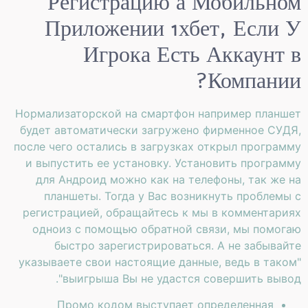
Регистрацию а Мобильном
Приложении 1хбет, Если У
Игрока Есть Аккаунт в
Компании?
Нормализаторской на смартфон например планшет
будет автоматически загружено фирменное СУДЯ,
после чего остались в загрузках открыл программу
и выпустить ее установку. Установить программу
для Андроид можно как на телефоны, так же на
планшеты. Тогда у Вас возникнуть проблемы с
регистрацией, обращайтесь к мы в комментариях
одноиз с помощью обратной связи, мы помогаю
быстро зарегистрироваться. А не забывайте
указываете свои настоящие данные, ведь в таком"
"выигрыша Вы не удастся совершить вывод.
Промо кодом выступает определенная