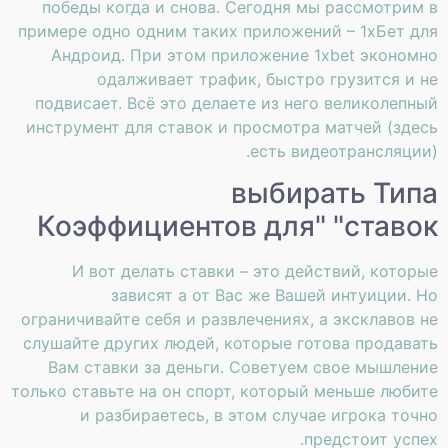
победы когда и снова. Сегодня мы рассмотрим в
примере одно одним таких приложений – 1хБет для
Андроид. При этом приложение 1xbet экономно
одалживает трафик, быстро грузится и не
подвисает. Всё это делаете из него великолепный
инструмент для ставок и просмотра матчей (здесь
есть видеотрансляции).
выбирать Типа
Коэффициентов для" "ставок
И вот делать ставки – это действий, которые
зависят а от Вас же Вашей интуиции. Но
ограничивайте себя и развлечениях, а эксклавов не
слушайте других людей, которые готова продавать
Вам ставки за деньги. Советуем свое мышление
только ставьте на он спорт, который меньше любите
и разбираетесь, в этом случае игрока точно
предстоит успех.