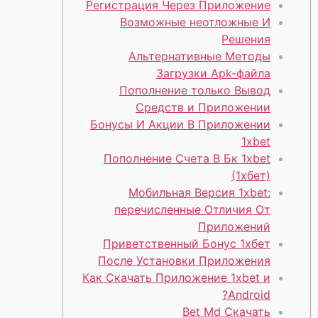
Регистрация Через Приложение
Возможные неотложные И
Решения
Альтернативные Методы
Загрузки Apk-файла
Пополнение только Вывод
Средств и Приложении
Бонусы И Акции В Приложении
1xbet
Пополнение Счета В Бк 1xbet
(1хбет)
Мобильная Версия 1xbet:
перечисленные Отличия От
Приложений
Приветственный Бонус 1хбет
После Установки Приложения
Как Скачать Приложение 1xbet и
Android?
Bet Md Скачать