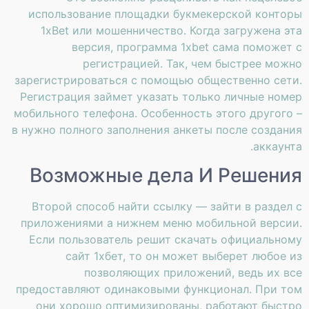
использование площадки букмекерской конторы
1xBet или мошенничество. Когда загружена эта
версия, программа 1xbet сама поможет с
регистрацией. Так, чем быстрее можно
зарегистрироваться с помощью общественно сети.
Регистрация займет указать только личные номер
мобильного телефона. Особенность этого другого –
в нужно полного заполнения анкеты после создания
аккаунта.
Возможные дела И Решения
Второй способ найти ссылку — зайти в раздел с
приложениями а нижнем меню мобильной версии.
Если пользователь решит скачать официальному
сайт 1хбет, то он может выберет любое из
позволяющих приложений, ведь их все
предоставляют одинаковыми функционал. При том
они хорошо оптимизированы, работают быстро