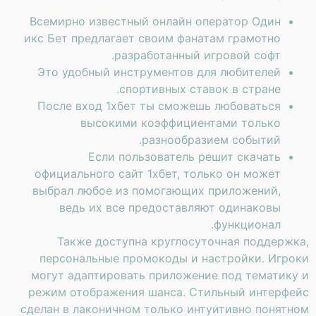
Всемирно известный онлайн оператор Один
икс Бет предлагает своим фанатам грамотно
разработанный игровой софт.
Это удобный инструментов для любителей
спортивных ставок в стране.
После вход 1хбет ты сможешь любоваться
высокими коэффициентами только
разнообразием событий.
Если пользователь решит скачать
официального сайт 1хбет, только он может
выбрал любое из помогающих приложений,
ведь их все предоставляют одинаковы
функционал.
Также доступна круглосуточная поддержка,
персональные промокоды и настройки. Игроки
могут адаптировать приложение под тематику и
режим отображения шанса. Стильный интерфейс
сделан в лаконичном только интуитивно понятном