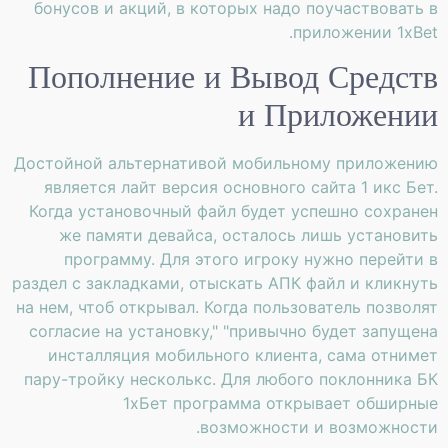
бонусов и акций, в которых надо поучаствовать в
приложении 1xBet.
Пополнение и Вывод Средств
и Приложении
Достойной альтернативой мобильному приложению
является лайт версия основного сайта 1 икс Бет.
Когда установочный файл будет успешно сохранен
же памяти девайса, осталось лишь установить
программу. Для этого игроку нужно перейти в
раздел с закладками, отыскать АПК файл и кликнуть
на нем, чтоб открывал. Когда пользователь позволят
согласие на установку," "привычно будет запущена
инсталляция мобильного клиента, сама отнимет
пару-тройку несколькс. Для любого поклонника БК
1хБет программа открывает обширные
возможности и возможности.