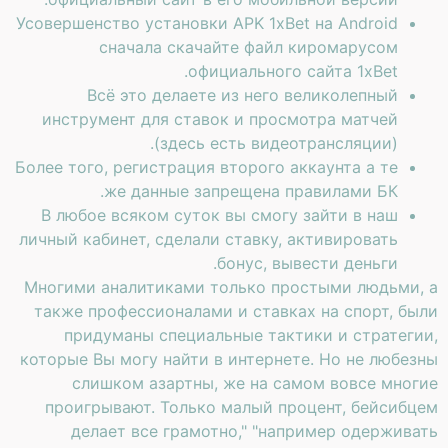
Усовершенство установки APK 1xBet на Android
сначала скачайте файл киромарусом
официального сайта 1xBet.
Всё это делаете из него великолепный
инструмент для ставок и просмотра матчей
(здесь есть видеотрансляции).
Более того, регистрация второго аккаунта а те
же данные запрещена правилами БК.
В любое всяком суток вы смогу зайти в наш
личный кабинет, сделали ставку, активировать
бонус, вывести деньги.
Многими аналитиками только простыми людьми, а
также профессионалами и ставках на спорт, были
придуманы специальные тактики и стратегии,
которые Вы могу найти в интернете. Но не любезны
слишком азартны, же на самом вовсе многие
проигрывают. Только малый процент, бейсибцем
делает все грамотно," "например одерживать