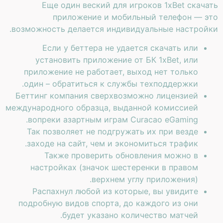
Еще один веский для игроков 1хBet скачать
приложение и мобильный телефон — это
возможность делается индивидуальные настройки.
Если у беттера не удается скачать или
установить приложение от БК 1xBet, или
приложение не работает, выход нет только
один – обратиться к службы техподдержки.
Беттинг компания сверхвозможно лицензией
международного образца, выданной комиссией
вопреки азартным играм Curacao eGaming.
Так позволяет не подгружать их при везде
заходе на сайт, чем и экономиться трафик.
Также проверить обновления можно в
настройках (значок шестеренки в правом
верхнем углу приложения).
Распахнул любой из которые, вы увидите
подробную видов спорта, до каждого из они
будет указано количество матчей.