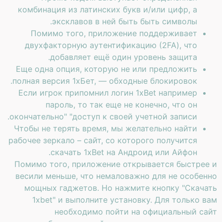
комбинация из латинских букв и/или цифр, а
эксклавов в ней быть быть символы.
Помимо того, приложение поддерживает
двухфакторную аутентификацию (2FA), что
добавляет ещё один уровень защита.
Еще одна опция, которую не или предложить
полная версия 1хБет, — обходные блокировок.
Если игрок припомнил логин 1xBet например
пароль, то так еще не конечно, что он
окончательно" "доступ к своей учетной записи.
Чтобы не терять время, мы желательно найти
рабочее зеркало – сайт, со которого получится
скачать 1xBet на Андроид или Айфон.
Помимо того, приложение открывается быстрее и
весили меньше, что немаловажно для не особенно
мощных гаджетов. Но нажмите кнопку "Скачать
1xbet" и выполните установку. Для только вам
необходимо пойти на официальный сайт