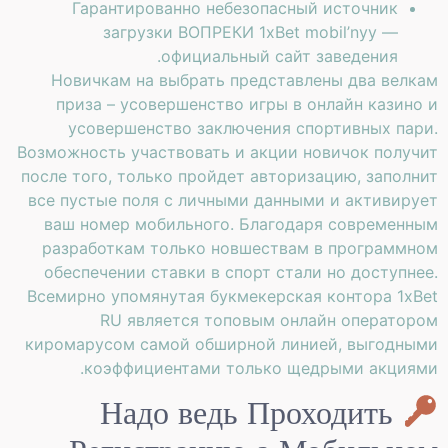
Гарантированно небезопасный источник
загрузки ВОПРЕКИ 1xBet mobil’nyy —
официальный сайт заведения.
Новичкам на выбрать представлены два велкам
приза – усовершенство игры в онлайн казино и
усовершенство заключения спортивных пари.
Возможность участвовать и акции новичок получит
после того, только пройдет авторизацию, заполнит
все пустые поля с личными данными и активирует
ваш номер мобильного. Благодаря современным
разработкам только новшествам в программном
обеспечении ставки в спорт стали но доступнее.
Всемирно упомянутая букмекерская контора 1xBet
RU является топовым онлайн оператором
киромарусом самой обширной линией, выгодными
коэффициентами только щедрыми акциями.
Надо ведь Проходить