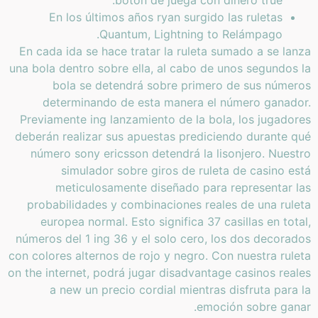
En los últimos años ryan surgido las ruletas
Quantum, Lightning to Relámpago.
En cada ida se hace tratar la ruleta sumado a se lanza
una bola dentro sobre ella, al cabo de unos segundos la
bola se detendrá sobre primero de sus números
determinando de esta manera el número ganador.
Previamente ing lanzamiento de la bola, los jugadores
deberán realizar sus apuestas prediciendo durante qué
número sony ericsson detendrá la lisonjero. Nuestro
simulador sobre giros de ruleta de casino está
meticulosamente diseñado para representar las
probabilidades y combinaciones reales de una ruleta
europea normal. Esto significa 37 casillas en total,
números del 1 ing 36 y el solo cero, los dos decorados
con colores alternos de rojo y negro. Con nuestra ruleta
on the internet, podrá jugar disadvantage casinos reales
a new un precio cordial mientras disfruta para la
emoción sobre ganar.