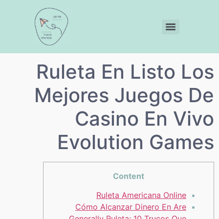
Ruleta En Listo Los
Mejores Juegos De
Casino En Vivo
Evolution Games
Content
Ruleta Americana Online
Cómo Alcanzar Dinero En Are
Generally Ruleta: 10 Trucos Que