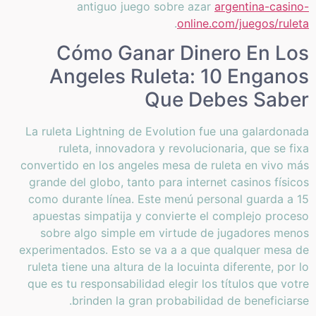
antiguo juego sobre azar
argentina-casino-
.
online.com/juegos/ruleta
Cómo Ganar Dinero En Los
Angeles Ruleta: 10 Enganos
Que Debes Saber
La ruleta Lightning de Evolution fue una galardonada
ruleta, innovadora y revolucionaria, que se fixa
convertido en los angeles mesa de ruleta en vivo más
grande del globo, tanto para internet casinos físicos
como durante línea. Este menú personal guarda a 15
apuestas simpatija y convierte el complejo proceso
sobre algo simple em virtude de jugadores menos
experimentados. Esto se va a a que qualquer mesa de
ruleta tiene una altura de la locuinta diferente, por lo
que es tu responsabilidad elegir los títulos que votre
brinden la gran probabilidad de beneficiarse.