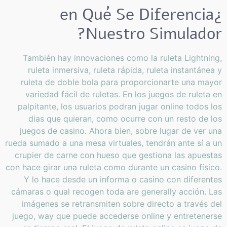
¿en Qué Se Diferencia
Nuestro Simulador?
También hay innovaciones como la ruleta Lightning,
ruleta inmersiva, ruleta rápida, ruleta instantánea y
ruleta de doble bola para proporcionarte una mayor
variedad fácil de ruletas. En los juegos de ruleta en
palpitante, los usuarios podran jugar online todos los
dias que quieran, como ocurre con un resto de los
juegos de casino. Ahora bien, sobre lugar de ver una
rueda sumado a una mesa virtuales, tendrán ante sí a un
crupier de carne con hueso que gestiona las apuestas
con hace girar una ruleta como durante un casino físico.
Y lo hace desde un informa o casino con diferentes
cámaras o qual recogen toda are generally acción. Las
imágenes se retransmiten sobre directo a través del
juego, way que puede accederse online y entretenerse