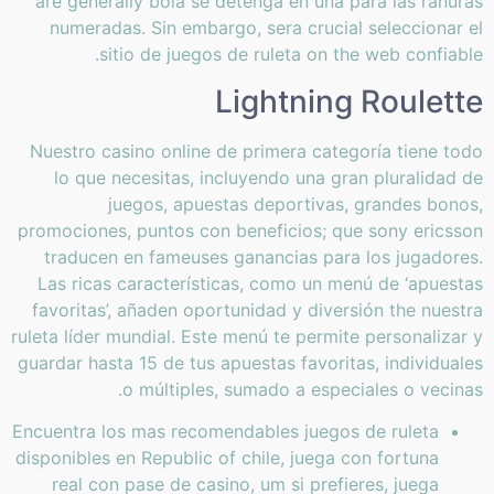
are generally bola se detenga en una para las ranuras
numeradas. Sin embargo, sera crucial seleccionar el
sitio de juegos de ruleta on the web confiable.
Lightning Roulette
Nuestro casino online de primera categoría tiene todo
lo que necesitas, incluyendo una gran pluralidad de
juegos, apuestas deportivas, grandes bonos,
promociones, puntos con beneficios; que sony ericsson
traducen en fameuses ganancias para los jugadores.
Las ricas características, como un menú de ‘apuestas
favoritas’, añaden oportunidad y diversión the nuestra
ruleta líder mundial. Este menú te permite personalizar y
guardar hasta 15 de tus apuestas favoritas, individuales
o múltiples, sumado a especiales o vecinas.
Encuentra los mas recomendables juegos de ruleta
disponibles en Republic of chile, juega con fortuna
real con pase de casino, um si prefieres, juega