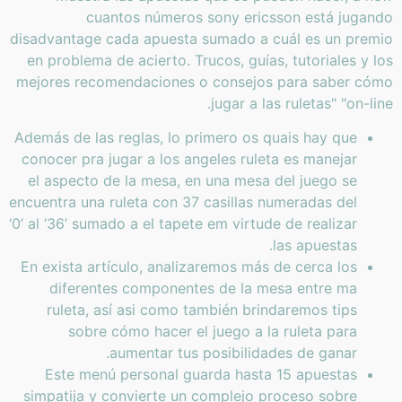
cuantos números sony ericsson está jugando
disadvantage cada apuesta sumado a cuál es un premio
en problema de acierto. Trucos, guías, tutoriales y los
mejores recomendaciones o consejos para saber cómo
jugar a las ruletas" "on-line.
Además de las reglas, lo primero os quais hay que
conocer pra jugar a los angeles ruleta es manejar
el aspecto de la mesa, en una mesa del juego se
encuentra una ruleta con 37 casillas numeradas del
‘0’ al ‘36’ sumado a el tapete em virtude de realizar
las apuestas.
En exista artículo, analizaremos más de cerca los
diferentes componentes de la mesa entre ma
ruleta, así asi como también brindaremos tips
sobre cómo hacer el juego a la ruleta para
aumentar tus posibilidades de ganar.
Este menú personal guarda hasta 15 apuestas
simpatija y convierte un complejo proceso sobre