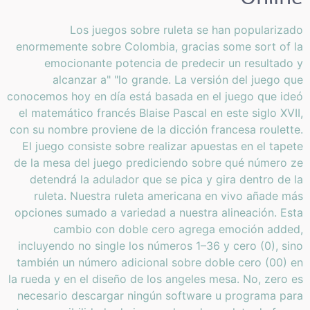
Los juegos sobre ruleta se han popularizado
enormemente sobre Colombia, gracias some sort of la
emocionante potencia de predecir un resultado y
alcanzar a" "lo grande. La versión del juego que
conocemos hoy en día está basada en el juego que ideó
el matemático francés Blaise Pascal en este siglo XVII,
con su nombre proviene de la dicción francesa roulette.
El juego consiste sobre realizar apuestas en el tapete
de la mesa del juego prediciendo sobre qué número ze
detendrá la adulador que se pica y gira dentro de la
ruleta. Nuestra ruleta americana en vivo añade más
opciones sumado a variedad a nuestra alineación. Esta
cambio con doble cero agrega emoción added,
incluyendo no single los números 1–36 y cero (0), sino
también un número adicional sobre doble cero (00) en
la rueda y en el diseño de los angeles mesa. No, zero es
necesario descargar ningún software u programa para