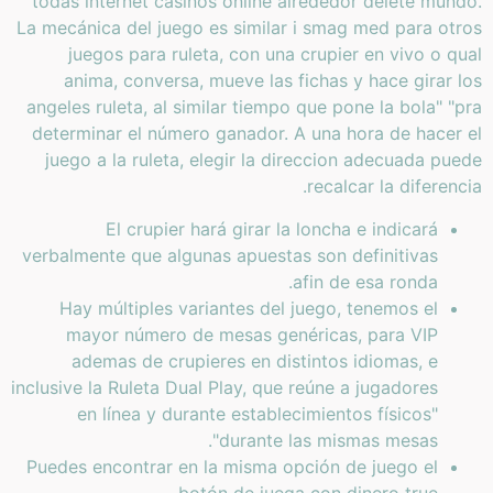
todas internet casinos online alrededor delete mundo.
La mecánica del juego es similar i smag med para otros
juegos para ruleta, con una crupier en vivo o qual
anima, conversa, mueve las fichas y hace girar los
angeles ruleta, al similar tiempo que pone la bola" "pra
determinar el número ganador. A una hora de hacer el
juego a la ruleta, elegir la direccion adecuada puede
recalcar la diferencia.
El crupier hará girar la loncha e indicará
verbalmente que algunas apuestas son definitivas
afin de esa ronda.
Hay múltiples variantes del juego, tenemos el
mayor número de mesas genéricas, para VIP
ademas de crupieres en distintos idiomas, e
inclusive la Ruleta Dual Play, que reúne a jugadores
en línea y durante establecimientos físicos"
"durante las mismas mesas.
Puedes encontrar en la misma opción de juego el
botón de juega con dinero true.