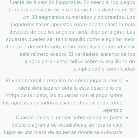
fuente de diversión inagotable. En esencia, los juegos
de ruleta consisten en la rueda giratoria dividida en 37
um 38 segmentos numerados y coloreados. Los
jugadores hacen apuestas sobre dónde caerá la bola
después de que los angeles rueda deje para girar. Las
apuestas pueden ser tan tranquilo como elegir no meio
de rojo o desventurado, o tan complejas como adivinar
este número exacto. El verdadero encanto de los
juegos para ruleta radica sobre su equilibrio de
simplicidad y complejidad.
El videotutorial a respeito de cómo jugar a new la
ruleta detaliaza en detalle este desarrollo del
intriga de la ruleta, las apuestas con el pago sobre
las apuestas ganadoras usando dos partidas como
ejemplo.
Cuando pasas el cursor sobre cualquier parte
delete diagrama de estadísticas, se resalta este
lugar en una mesa de apuestas donde se colocaría