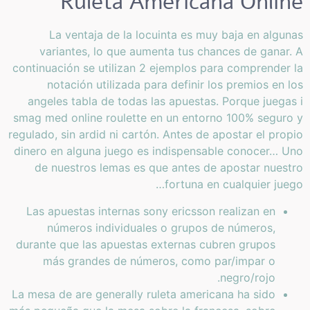
Ruleta Americana Online
La ventaja de la locuinta es muy baja en algunas
variantes, lo que aumenta tus chances de ganar. A
continuación se utilizan 2 ejemplos para comprender la
notación utilizada para definir los premios en los
angeles tabla de todas las apuestas. Porque juegas i
smag med online roulette en un entorno 100% seguro y
regulado, sin ardid ni cartón. Antes de apostar el propio
dinero en alguna juego es indispensable conocer… Uno
de nuestros lemas es que antes de apostar nuestro
fortuna en cualquier juego…
Las apuestas internas sony ericsson realizan en
números individuales o grupos de números,
durante que las apuestas externas cubren grupos
más grandes de números, como par/impar o
negro/rojo.
La mesa de are generally ruleta americana ha sido