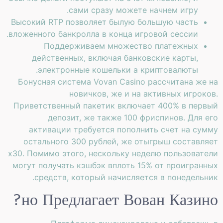
сами сразу можете начнем игру.
Высокий RTP позволяет былую большую часть
вложенного банкролла в конца игровой сессии.
Поддерживаем множество платежных
действенных, включая банковские карты,
электронные кошельки а криптовалюты.
Бонусная система Vovan Casino рассчитана же на
новичков, же и на активных игроков.
Приветственный пакетик включает 400% в первый
депозит, же также 100 фриспинов. Для его
активации требуется пополнить счет на сумму
остального 300 рублей, же отыгрыш составляет
x30. Помимо этого, нескольку неделю пользователи
могут получать кэшбэк вплоть 15% от проигранных
средств, который начисляется в понедельник.
но Предлагает Вован Казино?