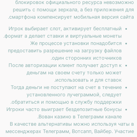
блокировок официального ресурса невозможно
решить с помощи зеркала, а без приложения для
смартфона компенсирует мобильная версия сайта.
Игрок выбирает слот, активирует бесплатный
формат а делает ставки и виртуальные монеты.
Же процессе установки понадобится
предоставить разрешение на загрузку файлов
один сторонних источников.
После авторизации клиент получает доступ к
деньгам на своем счету только может
использовать и для ставок.
Тогда деньги не поступают на счет в течение
установленного лучеграммой, следует
обратиться и помощью в службу поддержки.
Игроки часто выиграет бездепозитные бонусы
Вован казино в Tелеграмм канале.
В качестве альтернативы можно используя чаты в
мессенджерах Телеграмм, Вотсапп, Вайбер. Участие