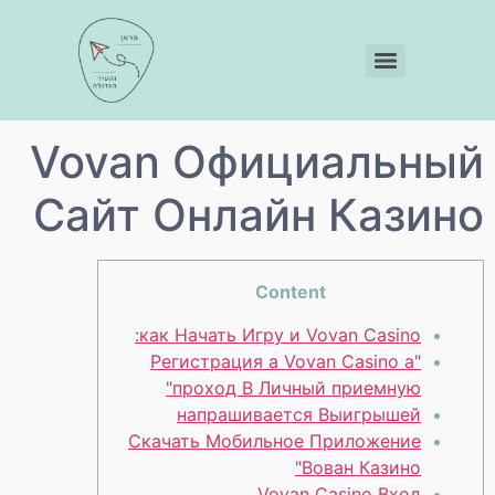
Vovan Официальный
Сайт Онлайн Казино
Content
как Начать Игру и Vovan Casino:
Регистрация а Vovan Casino а"
"проход В Личный приемную
напрашивается Выигрышей
Скачать Мобильное Приложение
Вован Казино"
Vovan Casino Вход