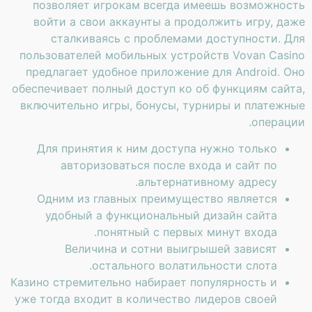
позволяет игрокам всегда имеешь возможность
войти а свои аккаунты а продолжить игру, даже
сталкиваясь с проблемами доступности. Для
пользователей мобильных устройств Vovan Casino
предлагает удобное приложение для Android. Оно
обеспечивает полный доступ ко об функциям сайта,
включительно игры, бонусы, турниры и платежные
операции.
Для принятия к ним доступа нужно только
авторизоваться после входа и сайт по
альтернативному адресу.
Одним из главных преимущество является
удобный а функциональный дизайн сайта
понятный с первых минут входа.
Величина и сотни выигрышей зависят
остального волатильности слота.
Казино стремительно набирает популярность и
уже тогда входит в количество лидеров своей