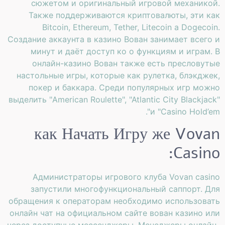
сюжетом и оригинальный игровой механикой.
Также поддерживаются криптовалюты, эти как
Bitcoin, Ethereum, Tether, Litecoin а Dogecoin.
Создание аккаунта в казино Вован занимает всего и
минут и даёт доступ ко о функциям и играм. В
онлайн-казино Вован также есть пресловутые
настольные игры, которые как рулетка, блэкджек,
покер и баккара. Среди популярных игр можно
выделить "American Roulette", "Atlantic City Blackjack"
и "Casino Hold’em".
как Начать Игру же Vovan
Casino:
Администраторы игрового клуба Vovan casino
запустили многофункциональный саппорт. Для
обращения к операторам необходимо использовать
онлайн чат на официальном сайте вован казино или