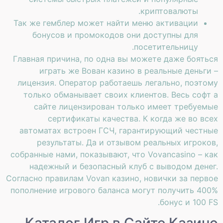
криптовалюты.
Так же гемблер может найти меню активации
бонусов и промокодов они доступны для
посетительницу.
Главная причина, по одна вы можете даже бояться
играть же Вован казино в реальные деньги –
лицензия. Оператор работаешь легально, поэтому
только обманывает своих клиентов. Весь софт а
сайте лицензирован только имеет требуемые
сертификаты качества. К когда же во всех
автоматах встроен ГСЧ, гарантирующий честные
результаты. Да и отзывом реальных игроков,
собранные нами, показывают, что Vovancasino – как
надежный и безопасный клуб с выводом денег.
Согласно правилам Vovan казино, новички за первое
пополнение игрового баланса могут получить 400%
бонус и 100 FS.