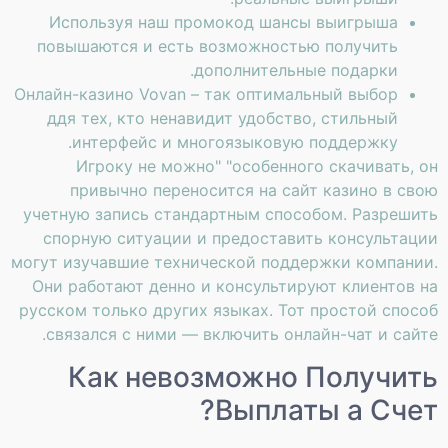
Используя наш промокод шансы выигрыша
повышаются и есть возможностью получить
дополнительные подарки.
Онлайн-казино Vovan – так оптимальный выбор
ддя тех, кто ненавидит удобство, стильный
интерфейс и многоязыковую поддержку.
Игроку не можно" "особенного скачивать, он
привычно переносится на сайт казино в свою
учетную запись стандартным способом. Разрешить
спорную ситуации и предоставить консультации
могут изучавшие технической поддержки компании.
Они работают денно и консультируют клиентов на
русском только других языках. Тот простой способ
связался с ними — включить онлайн-чат и сайте.
Как невозможно Получить
Выплаты а Счет?