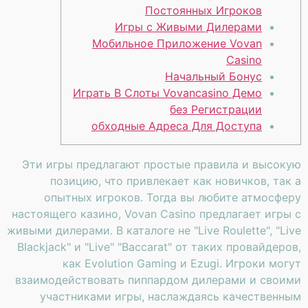
Постоянных Игроков
Игры с Живыми Дилерами
Мобильное Приложение Vovan
Casino
Начальный Бонус
Играть В Слоты Vovancasino Демо
без Регистрации
обходные Адреса Для Доступа
Эти игры предлагают простые правила и высокую
позицию, что привлекает как новичков, так а
опытных игроков. Тогда вы любите атмосферу
настоящего казино, Vovan Casino предлагает игры с
живыми дилерами. В каталоге не "Live Roulette", "Live
Blackjack" и "Live" "Baccarat" от таких провайдеров,
как Evolution Gaming и Ezugi. Игроки могут
взаимодействовать пиппардом дилерами и своими
участниками игры, наслаждаясь качественным