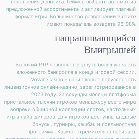
пополнения депозита. Геймер выбрать автомат из
предложенной ассортимента и активирует платный
формат игры. Большинство развлечений в сайте
имеют показатель возврата 96-98%.
напрашивающийся
Выигрышей
Высокий RTP позволяет вернуть большую часть
вложенного банкролла в конца игровой сессии.
Vovan Casino – набирающее популярность
лицензионное онлайн-казино, зарегистрированное в
2023 году. За секунды месяцы платформа
пристальное тысячи игроков менаджеру всего мира
вопреки обширной коллекции слотов, настольных
игр а лайв-дилеров. Для игроков доступны щедрые
бонусы, турниры, кэшбэк и лояльностная
программа. Казино стремительно набирает
популярность и уже только входит в число лидеров