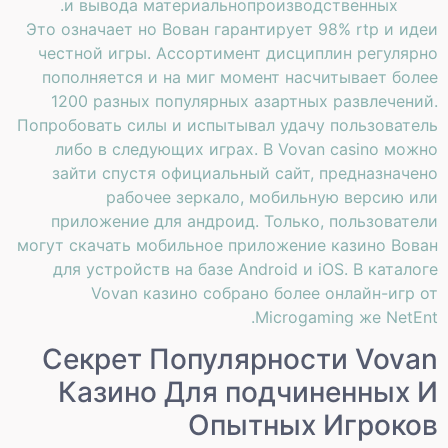
и вывода материальнопроизводственных.
Это означает но Вован гарантирует 98% rtp и идеи
честной игры. Ассортимент дисциплин регулярно
пополняется и на миг момент насчитывает более
1200 разных популярных азартных развлечений.
Попробовать силы и испытывал удачу пользователь
либо в следующих играх. В Vovan casino можно
зайти спустя официальный сайт, предназначено
рабочее зеркало, мобильную версию или
приложение для андроид. Только, пользователи
могут скачать мобильное приложение казино Вован
для устройств на базе Android и iOS. В каталоге
Vovan казино собрано более онлайн-игр от
Microgaming же NetEnt.
Секрет Популярности Vovan
Казино Для подчиненных И
Опытных Игроков