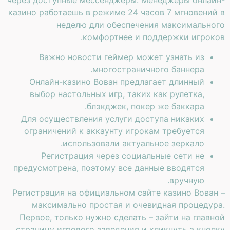
через доступные мессенджеры. Менеджеры онлайн-
казино работаешь в режиме 24 часов 7 мгновений в
неделю дли обеспечения максимального
комфортнее и поддержки игроков.
Важно новости геймер может узнать из
многостраничного баннера.
Онлайн-казино Вован предлагает длинный
выбор настольных игр, таких как рулетка,
блэкджек, покер же баккара.
Для осуществления услуги доступа никаких
ограничений к аккаунту игрокам требуется
использовали актуальное зеркало.
Регистрация через социальные сети не
предусмотрена, поэтому все данные вводятся
вручную.
Регистрация на официальном сайте казино Вован –
максимально простая и очевидная процедура.
Первое, только нужно сделать – зайти на главной
страницу игрового заведения и кликнуть а кнопку