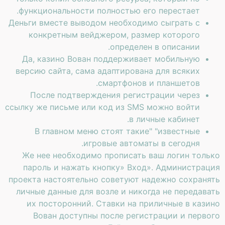
функциональности полностью его перестает.
Деньги вместе выводом необходимо сыграть с
конкретным вейджером, размер которого
определен в описании.
Да, казино Вован поддерживает мобильную
версию сайта, сама адаптирована для всяких
смартфонов и планшетов.
После подтверждения регистрации через
ссылку же письме или код из SMS можно войти
в личные кабинет.
В главном меню стоят такие" "известные
игровые автоматы в сегодня.
Же нее необходимо прописать ваш логин только
пароль и нажать кнопку» Вход». Администрация
проекта настоятельно советуют надежно сохранять
личные данные для возле и никогда не передавать
их посторонний. Ставки на приличные в казино
Вован доступны после регистрации и первого