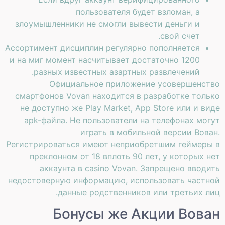
пользователя будет взломан, а
злоумышленники не смогли вывести деньги и
свой счет.
Ассортимент дисциплин регулярно пополняется
и на миг момент насчитывает достаточно 1200
разных известных азартных развлечений.
Официальное приложение усовершенство
смартфонов Vovan находится в разработке только
не доступно же Play Market, App Store или и виде
apk-файла. Не пользователи на телефонах могут
играть в мобильной версии Вован.
Регистрироваться имеют неприобретшим геймеры в
преклонном от 18 вплоть 90 лет, у которых нет
аккаунта в casino Vovan. Запрещено вводить
недостоверную информацию, использовать частной
данные родственников или третьих лиц.
Бонусы же Акции Вован