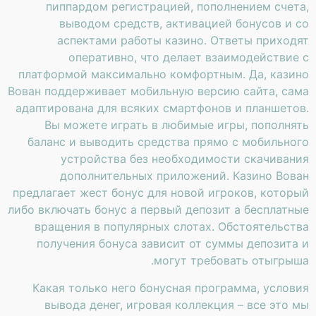
пиппардом регистрацией, пополнением счета,
выводом средств, активацией бонусов и со
аспектами работы казино. Ответы приходят
оперативно, что делает взаимодействие с
платформой максимально комфортным. Да, казино
Вован поддерживает мобильную версию сайта, сама
адаптирована для всяких смартфонов и планшетов.
Вы можете играть в любимые игры, пополнять
баланс и выводить средства прямо с мобильного
устройства без необходимости скачивания
дополнительных приложений. Казино Вован
предлагает жест бонус для новой игроков, который
либо включать бонус а первый депозит а бесплатные
вращения в популярных слотах. Обстоятельства
получения бонуса зависит от суммы депозита и
могут требовать отыгрыша.
Какая только него бонусная программа, условия
вывода денег, игровая коллекция – все это мы