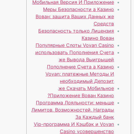
Мобильная Версия И Приложение
Меры Безопасности а Казино
Вован: защита Ваших Данных же
Средств
Безопасность только Лицензия
Казино Вован
Популярные Слоты Vovan Casino
использовать Пополнения Счета
же Вывода Выигрышей
Пополнение Счета а Казино
Vovan: платежные Методы И
необходимый Депозит
же Скачать Мобильное
Приложение Вован Казино?
Программа Лояльности: меньше
Лимитов, Возможностей, Награды
За Каждый банк
Vip-программа И Кэшбэк и Vovan
Casino усовершенство