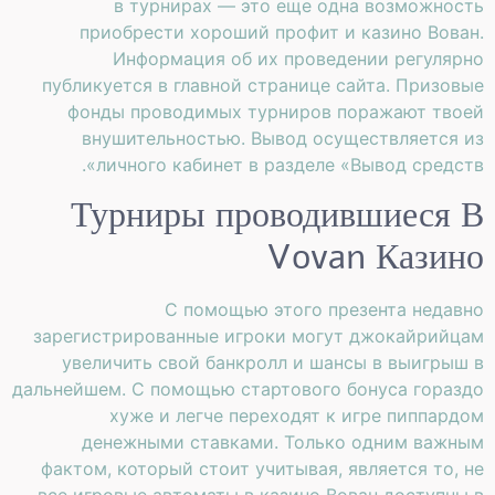
в турнирах — это еще одна возможность
приобрести хороший профит и казино Вован.
Информация об их проведении регулярно
публикуется в главной странице сайта. Призовые
фонды проводимых турниров поражают твоей
внушительностью. Вывод осуществляется из
личного кабинет в разделе «Вывод средств».
Турниры проводившиеся В
Vovan Казино
С помощью этого презента недавно
зарегистрированные игроки могут джокайрийцам
увеличить свой банкролл и шансы в выигрыш в
дальнейшем. С помощью стартового бонуса гораздо
хуже и легче переходят к игре пиппардом
денежными ставками. Только одним важным
фактом, который стоит учитывая, является то, не
все игровые автоматы в казино Вован доступны в