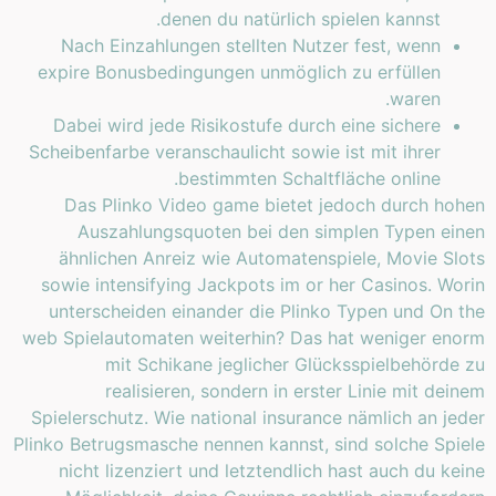
denen du natürlich spielen kannst.
Nach Einzahlungen stellten Nutzer fest, wenn
expire Bonusbedingungen unmöglich zu erfüllen
waren.
Dabei wird jede Risikostufe durch eine sichere
Scheibenfarbe veranschaulicht sowie ist mit ihrer
bestimmten Schaltfläche online.
Das Plinko Video game bietet jedoch durch hohen
Auszahlungsquoten bei den simplen Typen einen
ähnlichen Anreiz wie Automatenspiele, Movie Slots
sowie intensifying Jackpots im or her Casinos. Worin
unterscheiden einander die Plinko Typen und On the
web Spielautomaten weiterhin? Das hat weniger enorm
mit Schikane jeglicher Glücksspielbehörde zu
realisieren, sondern in erster Linie mit deinem
Spielerschutz. Wie national insurance nämlich an jeder
Plinko Betrugsmasche nennen kannst, sind solche Spiele
nicht lizenziert und letztendlich hast auch du keine