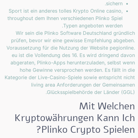
sichern.
Sport ist ein anderes tolles Krypto Online casino,
throughout dem Ihnen verschiedenen Plinko Spiel
Typen angeboten werden.
Wir sein die Plinko Software Deutschland gründlich
prüfen, bevor wir eine gewisse Empfehlung abgeben.
Voraussetzung für die Nutzung der Website pegionline.
eu ist die Vollendung des 16. Es wird dringend davon
abgeraten, Plinko-Apps herunterzuladen, selbst wenn
hohe Gewinne versprochen werden. Es fällt in die
Kategorie der Live-Casino-Spiele sowie entspricht nicht
living area Anforderungen der Gemeinsamen
Glücksspielbehörde der Länder (GGL).
Mit Welchen
Kryptowährungen Kann Ich
Plinko Crypto Spielen?