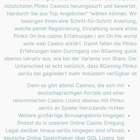
nützlichsten Plinko Casinos herumgesurft und bewertet,
hierdurch Sie aus Top Angeboten" "wählen können. Wir
besorgen Ihnen eine Schritt-für-Schritt Anleitung,
welche perish Registrierung, Einzahlung sowie erste
Plinko On line casino Erfahrungen i am On the world
wide web Casino erklärt. Damit fallen die Plinko
Erfahrungen beim Durchgang von BGaming quick
ebenso lukrativ aus, wie bei der Variante von Share. Der
Unterschied ist echt natürlich, dass BGaming Plinko
seriös bei gegliedert mehr Anbietern verfügbar ist.
Denn es gibt allerlei Casinos, die sich mit
deutschsprachigen Portale und einer
renommierten Casino Lizenz ebenso mit Plinko
seriös an Spieler hierzulande richten.
Weitere großartige Bonusangebote hingegen
findest du in unserem Online Casino Einigung.
Legal darüber hinaus seriös hingegen sind oftmals
deutsche Online Spielotheken über GGL Lizenz, bei