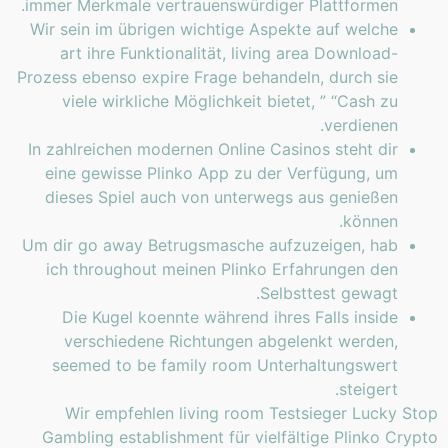
immer Merkmale vertrauenswürdiger Plattformen.
Wir sein im übrigen wichtige Aspekte auf welche
art ihre Funktionalität, living area Download-
Prozess ebenso expire Frage behandeln, durch sie
viele wirkliche Möglichkeit bietet, ” “Cash zu
verdienen.
In zahlreichen modernen Online Casinos steht dir
eine gewisse Plinko App zu der Verfügung, um
dieses Spiel auch von unterwegs aus genießen
können.
Um dir go away Betrugsmasche aufzuzeigen, hab
ich throughout meinen Plinko Erfahrungen den
Selbsttest gewagt.
Die Kugel koennte während ihres Falls inside
verschiedene Richtungen abgelenkt werden,
seemed to be family room Unterhaltungswert
steigert.
Wir empfehlen living room Testsieger Lucky Stop
Gambling establishment für vielfältige Plinko Crypto