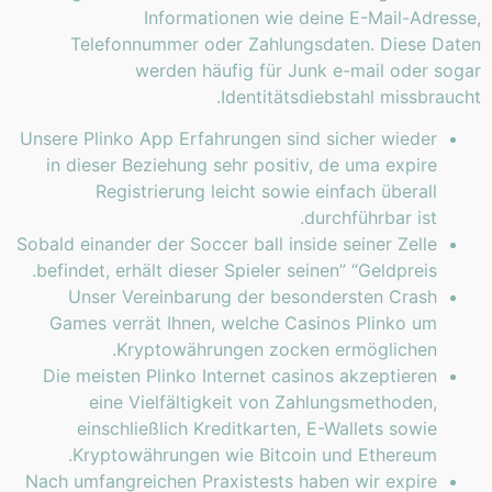
Informationen wie deine E-Mail-Adresse,
Telefonnummer oder Zahlungsdaten. Diese Daten
werden häufig für Junk e-mail oder sogar
Identitätsdiebstahl missbraucht.
Unsere Plinko App Erfahrungen sind sicher wieder
in dieser Beziehung sehr positiv, de uma expire
Registrierung leicht sowie einfach überall
durchführbar ist.
Sobald einander der Soccer ball inside seiner Zelle
befindet, erhält dieser Spieler seinen” “Geldpreis.
Unser Vereinbarung der besondersten Crash
Games verrät Ihnen, welche Casinos Plinko um
Kryptowährungen zocken ermöglichen.
Die meisten Plinko Internet casinos akzeptieren
eine Vielfältigkeit von Zahlungsmethoden,
einschließlich Kreditkarten, E-Wallets sowie
Kryptowährungen wie Bitcoin und Ethereum.
Nach umfangreichen Praxistests haben wir expire