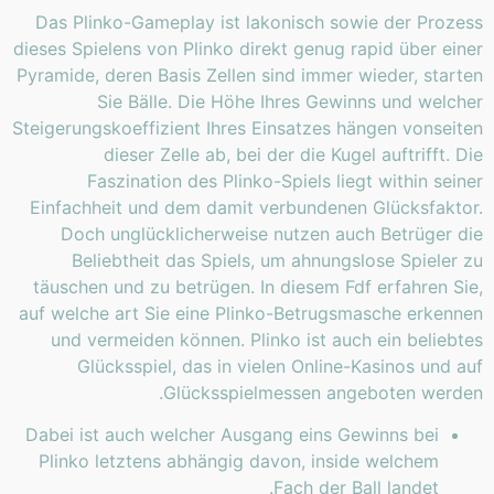
Das Plinko-Gameplay ist lakonisch sowie der Prozess
dieses Spielens von Plinko direkt genug rapid über einer
Pyramide, deren Basis Zellen sind immer wieder, starten
Sie Bälle. Die Höhe Ihres Gewinns und welcher
Steigerungskoeffizient Ihres Einsatzes hängen vonseiten
dieser Zelle ab, bei der die Kugel auftrifft. Die
Faszination des Plinko-Spiels liegt within seiner
Einfachheit und dem damit verbundenen Glücksfaktor.
Doch unglücklicherweise nutzen auch Betrüger die
Beliebtheit das Spiels, um ahnungslose Spieler zu
täuschen und zu betrügen. In diesem Fdf erfahren Sie,
auf welche art Sie eine Plinko-Betrugsmasche erkennen
und vermeiden können. Plinko ist auch ein beliebtes
Glücksspiel, das in vielen Online-Kasinos und auf
Glücksspielmessen angeboten werden.
Dabei ist auch welcher Ausgang eins Gewinns bei
Plinko letztens abhängig davon, inside welchem
Fach der Ball landet.