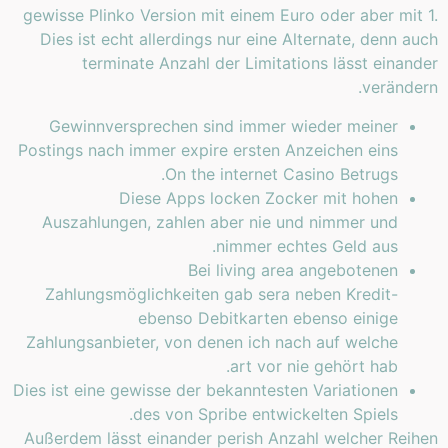
gewisse Plinko Version mit einem Euro oder aber mit 1.
Dies ist echt allerdings nur eine Alternate, denn auch
terminate Anzahl der Limitations lässt einander
verändern.
Gewinnversprechen sind immer wieder meiner
Postings nach immer expire ersten Anzeichen eins
On the internet Casino Betrugs.
Diese Apps locken Zocker mit hohen
Auszahlungen, zahlen aber nie und nimmer und
nimmer echtes Geld aus.
Bei living area angebotenen
Zahlungsmöglichkeiten gab sera neben Kredit-
ebenso Debitkarten ebenso einige
Zahlungsanbieter, von denen ich nach auf welche
art vor nie gehört hab.
Dies ist eine gewisse der bekanntesten Variationen
des von Spribe entwickelten Spiels.
Außerdem lässt einander perish Anzahl welcher Reihen