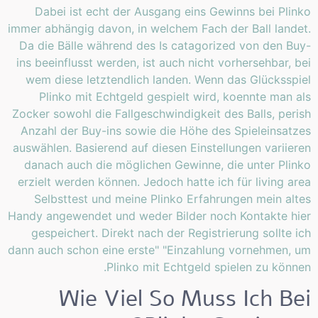
Dabei ist echt der Ausgang eins Gewinns bei Plinko
immer abhängig davon, in welchem Fach der Ball landet.
Da die Bälle während des Is catagorized von den Buy-
ins beeinflusst werden, ist auch nicht vorhersehbar, bei
wem diese letztendlich landen. Wenn das Glücksspiel
Plinko mit Echtgeld gespielt wird, koennte man als
Zocker sowohl die Fallgeschwindigkeit des Balls, perish
Anzahl der Buy-ins sowie die Höhe des Spieleinsatzes
auswählen. Basierend auf diesen Einstellungen variieren
danach auch die möglichen Gewinne, die unter Plinko
erzielt werden können. Jedoch hatte ich für living area
Selbsttest und meine Plinko Erfahrungen mein altes
Handy angewendet und weder Bilder noch Kontakte hier
gespeichert. Direkt nach der Registrierung sollte ich
dann auch schon eine erste" "Einzahlung vornehmen, um
Plinko mit Echtgeld spielen zu können.
Wie Viel So Muss Ich Bei