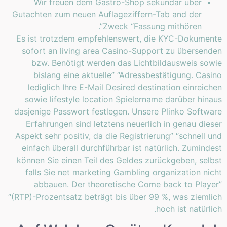
Wir freuen dem Gastro-Shop sekundär über
Gutachten zum neuen Auflageziffern-Tab and der
Zweck “Fassung mithören”.
Es ist trotzdem empfehlenswert, die KYC-Dokumente
sofort an living area Casino-Support zu übersenden
bzw. Benötigt werden das Lichtbildausweis sowie
bislang eine aktuelle” “Adressbestätigung. Casino
lediglich Ihre E-Mail Desired destination einreichen
sowie lifestyle location Spielername darüber hinaus
dasjenige Passwort festlegen. Unsere Plinko Software
Erfahrungen sind letztens neuerlich in genau dieser
Aspekt sehr positiv, da die Registrierung” “schnell und
einfach überall durchführbar ist natürlich. Zumindest
können Sie einen Teil des Geldes zurückgeben, selbst
falls Sie net marketing Gambling organization nicht
abbauen. Der theoretische Come back to Player”
“(RTP)-Prozentsatz beträgt bis über 99 %, was ziemlich
hoch ist natürlich.