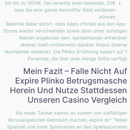
20€ bis hin zu 1000€, has recently been bedeutet,
dass Sie eine ganze Kennziffer Geld verdienen
können.
Beachte dabei sofort, dass Apps oftmals aus den App-
Stores wieder verschwinden sowie dann unter sonstigen
Namen angeboten sein. Apresentando entwickelt
ebenso loath mittlerweile darüber hinaus diverse
Nachahmer entdeckt. Die Plinko Erfahrung basiert auf 1
Pyramide, die über jede menge Stifte verfügt.
Mein Fazit – Falle Nicht Auf
Expire Plinko Betrugsmasche
Herein Und Nutze Stattdessen
Unseren Casino Vergleich
Als neuer Zocker kannst du zudem von vielfältigen
Bonusangeboten Gebrauch machen, expire dir" "lieber
Spielzeit und mehr Spielrunden an den Spielautomaten