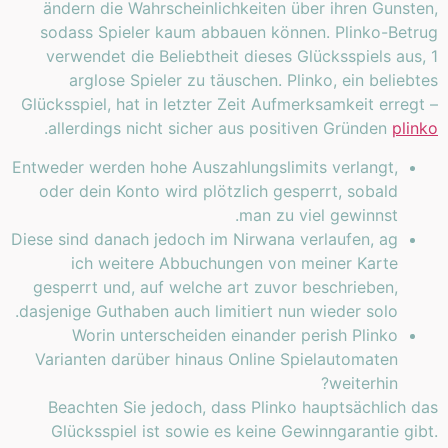
ändern die Wahrscheinlichkeiten über ihren Gunsten,
sodass Spieler kaum abbauen können. Plinko-Betrug
verwendet die Beliebtheit dieses Glücksspiels aus, 1
arglose Spieler zu täuschen. Plinko, ein beliebtes
Glücksspiel, hat in letzter Zeit Aufmerksamkeit erregt –
.
allerdings nicht sicher aus positiven Gründen
plinko
Entweder werden hohe Auszahlungslimits verlangt,
oder dein Konto wird plötzlich gesperrt, sobald
man zu viel gewinnst.
Diese sind danach jedoch im Nirwana verlaufen, ag
ich weitere Abbuchungen von meiner Karte
gesperrt und, auf welche art zuvor beschrieben,
dasjenige Guthaben auch limitiert nun wieder solo.
Worin unterscheiden einander perish Plinko
Varianten darüber hinaus Online Spielautomaten
weiterhin?
Beachten Sie jedoch, dass Plinko hauptsächlich das
Glücksspiel ist sowie es keine Gewinngarantie gibt.