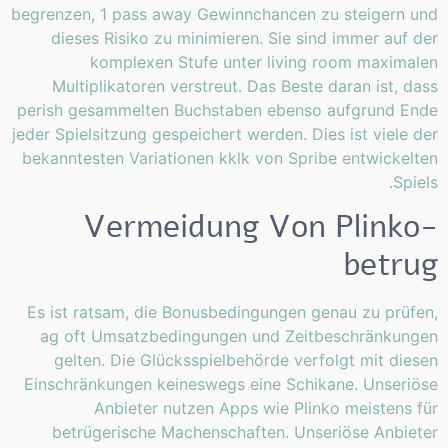
begrenzen, 1 pass away Gewinnchancen zu steigern und
dieses Risiko zu minimieren. Sie sind immer auf der
komplexen Stufe unter living room maximalen
Multiplikatoren verstreut. Das Beste daran ist, dass
perish gesammelten Buchstaben ebenso aufgrund Ende
jeder Spielsitzung gespeichert werden. Dies ist viele der
bekanntesten Variationen kklk von Spribe entwickelten
Spiels.
Vermeidung Von Plinko-
betrug
Es ist ratsam, die Bonusbedingungen genau zu prüfen,
ag oft Umsatzbedingungen und Zeitbeschränkungen
gelten. Die Glücksspielbehörde verfolgt mit diesen
Einschränkungen keineswegs eine Schikane. Unseriöse
Anbieter nutzen Apps wie Plinko meistens für
betrügerische Machenschaften. Unseriöse Anbieter