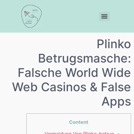
Plinko
Betrugsmasche:
Falsche World Wide
Web Casinos & False
Apps
Content
Vermeidung Von Plinko-betrug