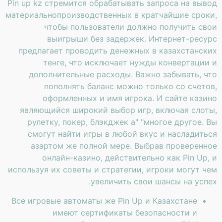
Pin up kz стремится обрабатывать запроса на вывод
материальнопроизводственных в кратчайшие сроки,
чтобы пользователи должно получить свои
выигрыши без задержек. Интернет-ресурс
предлагает проводить денежных в казахстанских
тенге, что исключает нужды конвертации и
дополнительные расходы. Важно забывать, что
пополнять баланс можно только со счетов,
оформленных и имя игрока. И сайте казино
являющийся широкий выбор игр, включая слоты,
рулетку, покер, блэкджек а" "многое другое. Вы
смогут найти игры в любой вкус и насладиться
азартом же полной мере. Выбрав проверенное
онлайн-казино, действительно как Pin Up, и
используя их советы и стратегии, игроки могут чем
увеличить свои шансы на успех.
Все игровые автоматы же Pin Up и Казахстане
имеют сертификаты безопасности и