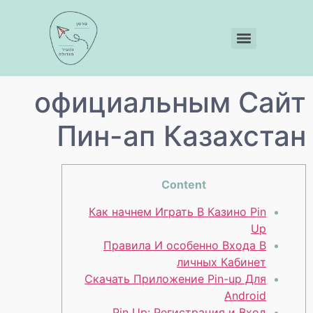
официальным Сайт
Пин-ап Казахстан
Content
Как начнем Играть В Казино Pin
Up
Правила И особенно Входа В
личных Кабинет
Скачать Приложение Pin-up Для
Android
Pin Up: Регистрация и Вход