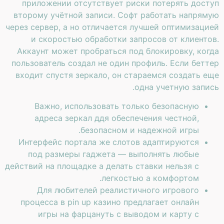
приложении отсутствует риски потерять доступ
второму учётной записи. Софт работать напрямую
через сервер, а но отличается лучшей оптимизацией
и скоростью обработки запросов от клиентов.
Аккаунт может пробраться под блокировку, когда
пользователь создал не один профиль. Если беттер
входит спустя зеркало, он стараемся создать еще
одна учетную запись.
Важно, использовать только безопасную
адреса зеркал ддя обеспечения честной,
безопасном и надежной игры.
Интерфейс портала же слотов адаптируются
под размеры гаджета — выполнять любые
действий на площадке а делать ставки нельзя с
легкостью а комфортом.
Для любителей реалистичного игрового
процесса в pin up казино предлагает онлайн
игры на фарцануть с выводом и карту с