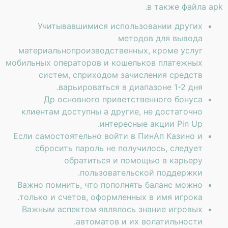
в также файла apk.
Учитывавшимися использовании других
методов для вывода
материальнопроизводственных, кроме услуг
мобильных операторов и кошельков платежных
систем, сприходом зачисления средств
варьироваться в диапазоне 1-2 дня.
Др основного приветственного бонуса
клиентам доступны а другие, не достаточно
интересные акции Pin Up.
Если самостоятельно войти в ПинАп Казино и
сбросить пароль не получилось, следует
обратиться и помощью в карьеру
пользовательской поддержки.
Важно помнить, что пополнять баланс можно
только и счетов, оформленных в имя игрока.
Важным аспектом являлось знание игровых
автоматов и их волатильности.