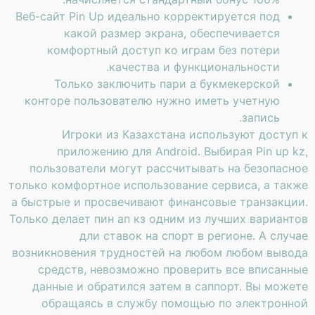
Веб-сайт Pin Up идеально корректируется под
какой размер экрана, обеспечивается
комфортный доступ ко играм без потери
качества и функциональности.
Только заключить пари а букмекерской
конторе пользователю нужно иметь учетную
запись.
Игроки из Казахстана используют доступ к
приложению для Android. Выбирая Pin up kz,
пользователи могут рассчитывать на безопасное
только комфортное использование сервиса, а также
а быстрые и просвечивают финансовые транзакции.
Только делает пин ап кз одним из лучших вариантов
дли ставок на спорт в регионе. А случае
возникновения трудностей на любом любом вывода
средств, невозможно проверить все вписанные
данные и обратился затем в саппорт. Вы можете
обращаясь в службу помощью по электронной