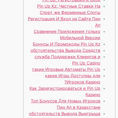
Pin Up Kz: Честные Ставки На
Спорт же Фирменные Слоты
Регистрация И Вход на Сайте Пин
Ап
Сравнение Приложения только
Мобильной Версии
Бонусы И Промокоды Pin Up Kz
обстоятельства Вывода Средств
служба Поддержки Клиентов и
Pin Up Casino
такие Игровые Автоматы Pin Up
какие Игры Доступны дли
Игроков Казино?
Как Зарегистрироваться и Pin Up
Казино
Топ Бонусов Для Новых Игроков
Пин Ап в Казахстане
обстоятельств Вывода Выигрыша