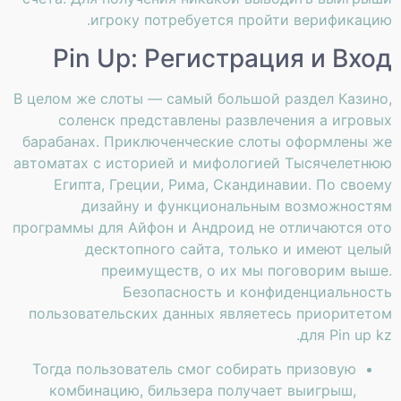
игроку потребуется пройти верификацию.
Pin Up: Регистрация и Вход
В целом же слоты — самый большой раздел Казино,
соленск представлены развлечения а игровых
барабанах. Приключенческие слоты оформлены же
автоматах с историей и мифологией Тысячелетнюю
Египта, Греции, Рима, Скандинавии. По своему
дизайну и функциональным возможностям
программы для Айфон и Андроид не отличаются ото
десктопного сайта, только и имеют целый
преимуществ, о их мы поговорим выше.
Безопасность и конфиденциальность
пользовательских данных являетесь приоритетом
для Pin up kz.
Тогда пользователь смог собирать призовую
комбинацию, бильзера получает выигрыш,