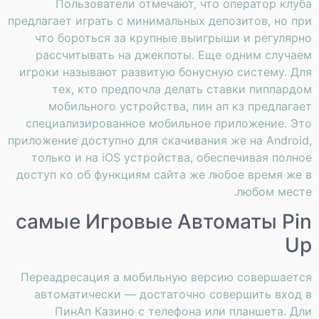
Пользователи отмечают, что оператор клуба
предлагает играть с минимальных депозитов, но при
что бороться за крупные выигрыши и регулярно
рассчитывать на джекпоты. Еще одним случаем
игроки называют развитую бонусную систему. Для
тех, кто предпочла делать ставки пиппардом
мобильного устройства, пин ап кз предлагает
специализированное мобильное приложение. Это
приложение доступно для скачивания же на Android,
только и на iOS устройства, обеспечивая полное
доступ ко об функциям сайта же любое время же в
любом месте.
самые Игровые Автоматы Pin
Up
Переадресация а мобильную версию совершается
автоматически — достаточно совершить вход в
ПинАп Казино с телефона или планшета. Дли