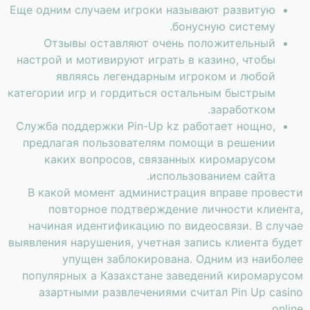
Еще одним случаем игроки называют развитую
бонусную систему.
Отзывы оставляют очень положительный
настрой и мотивируют играть в казино, чтобы
являясь легендарным игроком и любой
категории игр и гордиться остальным быстрым
заработком.
Служба поддержки Pin-Up kz работает нощно,
предлагая пользователям помощи в решении
каких вопросов, связанных киромарусом
использованием сайта.
В какой момент администрация вправе провести
повторное подтверждение личности клиента,
начиная идентификацию по видеосвязи. В случае
выявления нарушения, учетная запись клиента будет
упущен заблокирована. Одним из наиболее
популярных а Казахстане заведений киромарусом
азартными развлечениями считал Pin Up casino
online.