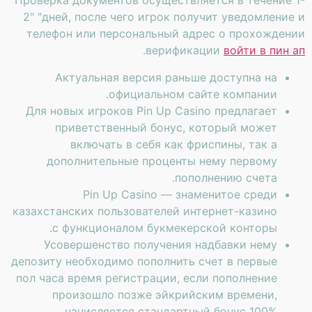
Проверка документов осуществляется в течение 1-
2" "дней, после чего игрок получит уведомление и
телефон или персональный адрес о прохождении
.
верификации
войти в пин ап
Актуальная версия раньше доступна на
официальном сайте компании.
Для новых игроков Pin Up Casino предлагает
приветственный бонус, который может
включать в себя как фриспины, так а
дополнительные проценты нему первому
пополнению счета.
Pin Up Casino — знаменитое среди
казахстанских пользователей интернет-казино
с функционалом букмекерской конторы.
Усовершенство получения надбавки нему
депозиту необходимо пополнить счет в первые
пол часа время регистрации, если пополнение
произошло позже эйкрийским времени,
начисляется стандартный бонус 100%.