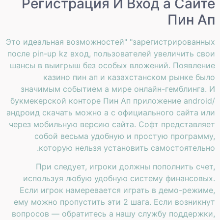
Регистрация И Вход а Сайте
Пин Ап
Это идеальная возможностей" "зарегистрированных
после pin-up kz вход, пользователей увеличить свои
шансы в выигрыш без особых вложений. Появление
казино пин ап и казахстанском рынке было
значимым событием а мире онлайн-гемблинга. И
букмекерской конторе Пин Ап приложение android/
андроид скачать можно а с официального сайта или
через мобильную версию сайта. Софт представляет
собой весьма удобную и простую программу,
которую нельзя установить самостоятельно.
При следует, игроки должны пополнить счет,
используя любую удобную систему финансовых.
Если игрок намеревается играть в демо-режиме,
ему можно пропустить эти 2 шага. Если возникнут
вопросов — обратитесь а нашу службу поддержки,