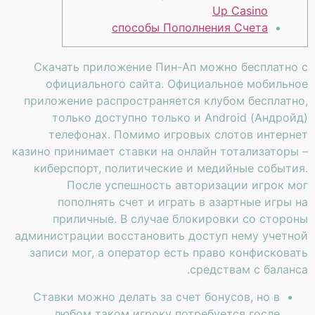
Up Casino
способы Пополнения Счета
Скачать приложение Пин-Ап можно бесплатно с
официального сайта. Официальное мобильное
приложение распространяется клубом бесплатно,
только доступно только и Android (Андройд)
телефонах. Помимо игровых слотов интернет
казино принимает ставки на онлайн тотализаторы –
киберспорт, политические и медийные события.
После успешность авторизации игрок мог
пополнять счет и играть в азартные игры на
приличные. В случае блокировки со стороны
администрации восстановить доступ нему учетной
записи мог, а оператор есть право конфисковать
средствам с баланса.
Ставки можно делать за счет бонусов, но в
любом таком игроку потребуется госле