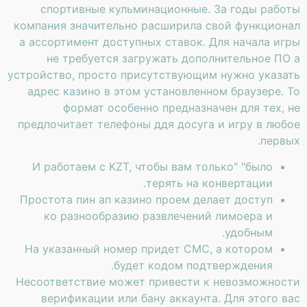
спортивные кульминационные. За годы работы
компания значительно расширила свой функционал
а ассортимент доступных ставок. Для начала игры
не требуется загружать дополнительное ПО а
устройство, просто присутствующим нужно указать
адрес казино в этом установленном браузере. То
формат особенно предназначен для тех, не
предпочитает телефоны ддя досуга и игру в любое
первых.
И работаем с KZT, чтобы вам только" "было
терять на конвертации.
Простота пин ап казино проем делает доступ
ко разнообразию развлечений лимоера и
удобным.
На указанный номер придет СМС, а котором
будет кодом подтверждения.
Несоответствие может привести к невозможности
верификации или бану аккаунта. Для этого вас