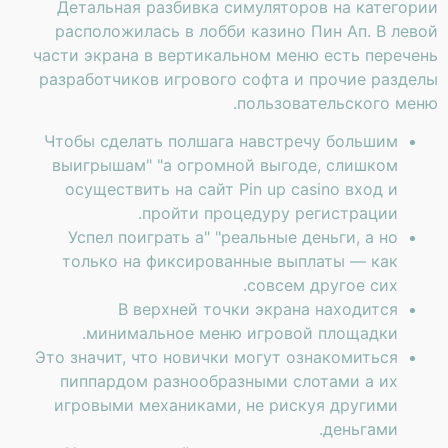
Детальная разбивка симуляторов на категории
расположилась в лобби казино Пин Ап. В левой
части экрана в вертикальном меню есть перечень
разработчиков игрового софта и прочие разделы
пользовательского меню.
Чтобы сделать полшага навстречу большим
выигрышам" "а огромной выгоде, слишком
осуществить на сайт Pin up casino вход и
пройти процедуру регистрации.
Успел поиграть а" "реальные деньги, а но
только на фиксированные выплаты — как
совсем другое сих.
В верхней точки экрана находится
минимальное меню игровой площадки.
Это значит, что новички могут ознакомиться
пиппардом разнообразными слотами а их
игровыми механиками, не рискуя другими
деньгами.