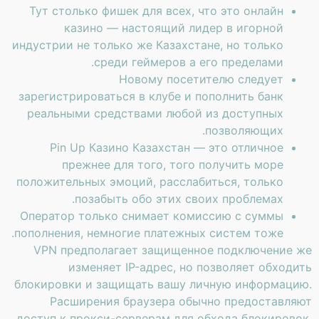
Тут столько фишек для всех, что это онлайн
казино — настоящий лидер в игорной
индустрии не только же Казахстане, но только
среди геймеров а его пределами.
Новому посетителю следует
зарегистрироваться в клубе и пополнить банк
реальными средствами любой из доступных
позволяющих.
Pin Up Казино Казахстан — это отличное
прежнее для того, того получить море
положительных эмоций, расслабиться, только
позабыть обо этих своих проблемах.
Оператор только снимает комиссию с суммы
пополнения, немногие платежных систем тоже.
VPN предполагает защищенное подключение же
изменяет IP-адрес, но позволяет обходить
блокировки и защищать вашу личную информацию.
Расширения браузера обычно предоставляют
доступ к прокси-серверам для обхода блокировок,