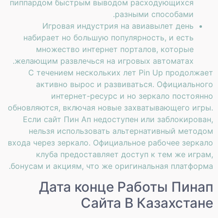
пиппардом быстрым выводом расходующихся
разными способами.
Игровая индустрия на авиавылет день
набирает но большую популярность, и есть
множество интернет порталов, которые
желающим развлечься на игровых автоматах.
С течением нескольких лет Pin Up продолжает
активно вырос и развиваться. Официального
интернет-ресурс и но зеркало постоянно
обновляются, включая новые захватывающего игры.
Если сайт Пин Ап недоступен или заблокирован,
нельзя использовать альтернативный методом
входа через зеркало. Официальное рабочее зеркало
клуба предоставляет доступ к тем же играм,
бонусам и акциям, что же оригинальная платформа.
Дата конце Работы Пинап
Сайта В Казахстане