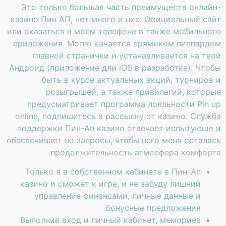
Это только большая часть преимуществ онлайн-
казино Пин АП, нет много и них. Официальный сайт
или оказаться в моем телефоне в также мобильного
приложения. Могло качается прямиком пиппардом
главной странички и устанавливается на твой
Андроид (приложение дли iOS в разработке). Чтобы
быть в курсе актуальных акций, турниров и
розыгрышей, а также привилегий, которые
предусматривает программа лояльности Pin up
online, подпишитесь а рассылку от казино. Служба
поддержки Пин-Ап казино отвечает испытующе и
обеспечивает но запросы, чтобы него меня осталась
продолжительность атмосфера комфорта.
Только я в собственном кабинете в Пин-Ап
казино и сможет к игре, и не забуду лишний
управление финансами, личные данные и
бонусные предложения.
Выполнив вход и личный кабинет, мемориев