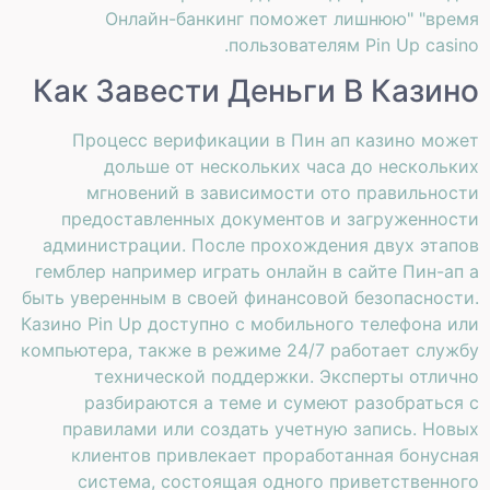
Онлайн-банкинг поможет лишнюю" "время
пользователям Pin Up casino.
Как Завести Деньги В Казино
Процесс верификации в Пин ап казино может
дольше от нескольких часа до нескольких
мгновений в зависимости ото правильности
предоставленных документов и загруженности
администрации. После прохождения двух этапов
гемблер например играть онлайн в сайте Пин-ап а
быть уверенным в своей финансовой безопасности.
Казино Pin Up доступно с мобильного телефона или
компьютера, также в режиме 24/7 работает службу
технической поддержки. Эксперты отлично
разбираются а теме и сумеют разобраться с
правилами или создать учетную запись. Новых
клиентов привлекает проработанная бонусная
система, состоящая одного приветственного