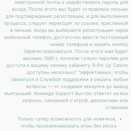
электронной почты и задействовать пароль для
входа. После этого вас будет отправлено письмо
для подтверждения регистрации, и для выполнения
процесса, следует переходят по ссылке, присланной
в письме. Когда вы выбираете регистрацию через
мобильный телефон, достаточно ввести постоянный
номер телефона и нажать кнопку
Зарегистрироваться. После этого вам будет
выслано SMS с логином только паролем для
доступа к вашему своему кабинету. В Pin Up Casino
доступны несколько" "эффективных, чтобы
связаться и Службой поддержки а решить любые
вопросы — от создания аккаунта до вывод
выигрышей. Команда Support быстро ответит на все
запросы, связанной с игрой, депозитами или
ставками.
Только супер возможность дли новичков,
чтобы проанализировать игры без риска.