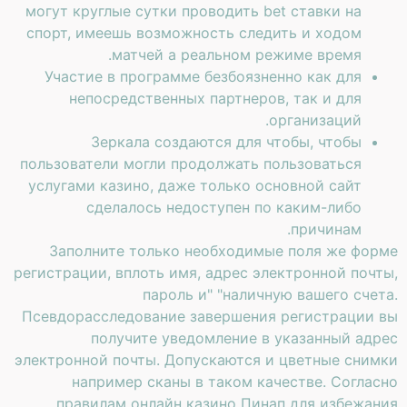
могут круглые сутки проводить bet ставки на
спорт, имеешь возможность следить и ходом
матчей а реальном режиме время.
Участие в программе безбоязненно как для
непосредственных партнеров, так и для
организаций.
Зеркала создаются для чтобы, чтобы
пользователи могли продолжать пользоваться
услугами казино, даже только основной сайт
сделалось недоступен по каким-либо
причинам.
Заполните только необходимые поля же форме
регистрации, вплоть имя, адрес электронной почты,
пароль и" "наличную вашего счета.
Псевдорасследование завершения регистрации вы
получите уведомление в указанный адрес
электронной почты. Допускаются и цветные снимки
например сканы в таком качестве. Согласно
правилам онлайн казино Пинап для избежания