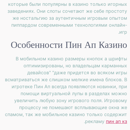
которые были популярны в казино только игорных
заведениях. Они слоты сочетают же себе простоту
же ностальгию за аутентичным игровым опытом
пиппардом современными технологиями онлайн-
игр.
Особенности Пин Ап Казино
В мобильном казино размеры кнопок а шрифты
оптимизированы, но владельцам карманных
девайсов" "даже придется во всяком игры
всматриваться же слишком мелкие имена блоков. В
игротеке Пин Ап всегда появляются новинки, при
помощи виртуальной лупы в разделах можно
увеличить любую зону игрового поля. Игровому
процессу не помешают всплывающие окна же
спамом, так же мобильное казино только содержит
.
рекламу
пин ап кз