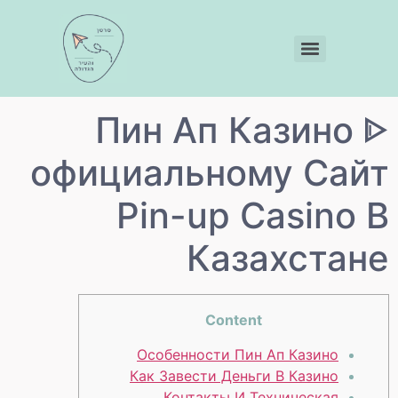
Пин Ап Казино ᐈ
официальному Сайт
Pin-up Casino В
Казахстане
Content
Особенности Пин Ап Казино
Как Завести Деньги В Казино
Контакты И Техническая