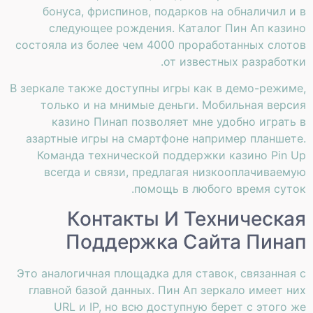
бонуса, фриспинов, подарков на обналичил и в
следующее рождения. Каталог Пин Ап казино
состояла из более чем 4000 проработанных слотов
от известных разработки.
В зеркале также доступны игры как в демо-режиме,
только и на мнимые деньги. Мобильная версия
казино Пинап позволяет мне удобно играть в
азартные игры на смартфоне например планшете.
Команда технической поддержки казино Pin Up
всегда и связи, предлагая низкооплачиваемую
помощь в любого время суток.
Контакты И Техническая
Поддержка Сайта Пинап
Это аналогичная площадка для ставок, связанная с
главной базой данных. Пин Ап зеркало имеет них
URL и IP, но всю доступную берет с этого же