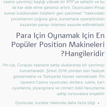
casino çevrimiçi başlığı yüksek bir RTP'ye sahiptir ve bu
da kar elde etme şansınızı artırır. Oyuncuların Pinup
kumar kulübündeki ödüllerin geri çekilmesi" "hakkındaki
yorumlarının çoğuna göre, kumarhane operatörünün
kazanılan parayı ödemesi assurée edilmektedir.
Para Için Oynamak Için En
Popüler Position Makineleri
Hangileridir?
Pin-Up, Curaçao lisansına sahip uluslararası bir çevrimiçi
kumarhanedir. Şirket 2016 yılından beri faaliyet
göstermekte ve Türkiye’de hizmet vermektedir. Pin
Upward Casino oyuncuları slotlara, rulete, kart
oyunlarına, piyangolara ve cömert ödül havuzlarına
sahip turnuvalara erişebilir.
Oyuncular, kurallar hakkında daha fazla bilgi