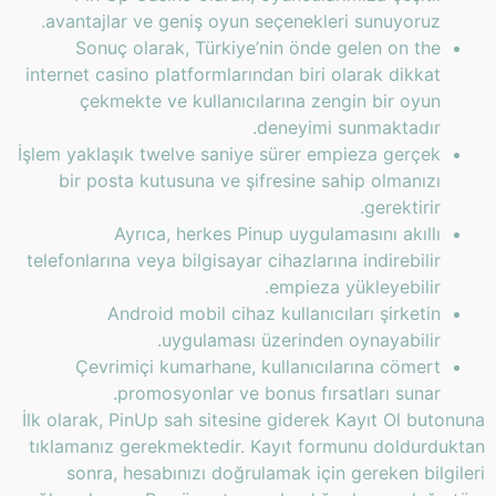
avantajlar ve geniş oyun seçenekleri sunuyoruz.
Sonuç olarak, Türkiye’nin önde gelen on the
internet casino platformlarından biri olarak dikkat
çekmekte ve kullanıcılarına zengin bir oyun
deneyimi sunmaktadır.
İşlem yaklaşık twelve saniye sürer empieza gerçek
bir posta kutusuna ve şifresine sahip olmanızı
gerektirir.
Ayrıca, herkes Pinup uygulamasını akıllı
telefonlarına veya bilgisayar cihazlarına indirebilir
empieza yükleyebilir.
Android mobil cihaz kullanıcıları şirketin
uygulaması üzerinden oynayabilir.
Çevrimiçi kumarhane, kullanıcılarına cömert
promosyonlar ve bonus fırsatları sunar.
İlk olarak, PinUp sah sitesine giderek Kayıt Ol butonuna
tıklamanız gerekmektedir. Kayıt formunu doldurduktan
sonra, hesabınızı doğrulamak için gereken bilgileri