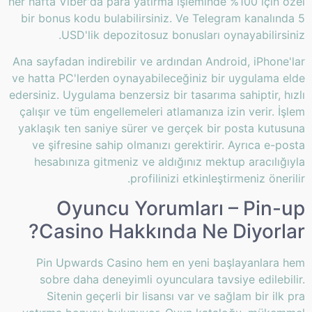
her hafta Viber'da para yatırma işleminde %100 için özel
bir bonus kodu bulabilirsiniz. Ve Telegram kanalında 5
USD'lik depozitosuz bonusları oynayabilirsiniz.
Ana sayfadan indirebilir ve ardından Android, iPhone'lar
ve hatta PC'lerden oynayabileceğiniz bir uygulama elde
edersiniz. Uygulama benzersiz bir tasarıma sahiptir, hızlı
çalışır ve tüm engellemeleri atlamanıza izin verir. İşlem
yaklaşık ten saniye sürer ve gerçek bir posta kutusuna
ve şifresine sahip olmanızı gerektirir. Ayrıca e-posta
hesabınıza gitmeniz ve aldığınız mektup aracılığıyla
profilinizi etkinleştirmeniz önerilir.
Oyuncu Yorumları – Pin-up
Casino Hakkında Ne Diyorlar?
Pin Upwards Casino hem en yeni başlayanlara hem
sobre daha deneyimli oyunculara tavsiye edilebilir.
Sitenin geçerli bir lisansı var ve sağlam bir ilk pra