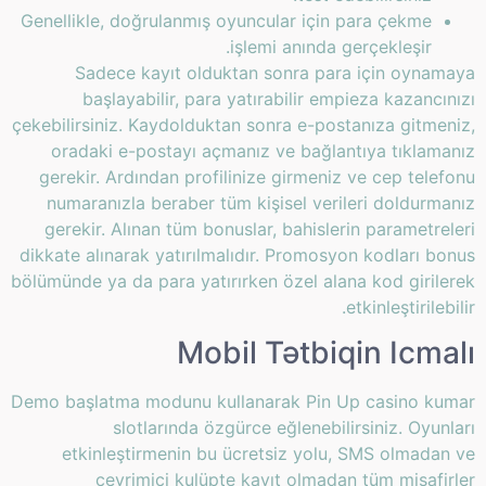
Genellikle, doğrulanmış oyuncular için para çekme
işlemi anında gerçekleşir.
Sadece kayıt olduktan sonra para için oynamaya
başlayabilir, para yatırabilir empieza kazancınızı
çekebilirsiniz. Kaydolduktan sonra e-postanıza gitmeniz,
oradaki e-postayı açmanız ve bağlantıya tıklamanız
gerekir. Ardından profilinize girmeniz ve cep telefonu
numaranızla beraber tüm kişisel verileri doldurmanız
gerekir. Alınan tüm bonuslar, bahislerin parametreleri
dikkate alınarak yatırılmalıdır. Promosyon kodları bonus
bölümünde ya da para yatırırken özel alana kod girilerek
etkinleştirilebilir.
Mobil Tətbiqin Icmalı
Demo başlatma modunu kullanarak Pin Up casino kumar
slotlarında özgürce eğlenebilirsiniz. Oyunları
etkinleştirmenin bu ücretsiz yolu, SMS olmadan ve
çevrimiçi kulüpte kayıt olmadan tüm misafirler