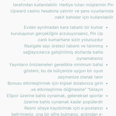
tarafından kullanılabilir. Hediye tutarı müşterinin Pin
Upward casino hesabına yatırılır ve şans oyunlarında
nakit bahisler için kullanılabilir.
Evden ayrılmadan kara tabanlı bir kumar
kuruluşunun gerçekliğini arzuluyorsanız, Pin Up
canlı kumarhane sizin yolunuzdur.
Rastgele sayı üreteci tabanlı ve tanınmış
sağlayıcılarca geliştirilmiş slotlarda bahis
oynamalısınız.
Yayınların önizlemeleri genellikle minimum bahsi
gösterir, bu da bütçenize uygun bir oyun
seçmenize olanak tanır.
Bonusu etkinleştirmek için kişisel dolabınıza girin
ve etkinleştirme düğmesine" "tıklayın.
ESpor üzerine bahis oynamak, geleneksel sporlar
üzerine bahis oynamak kadar popülerdir.
Resmi siteye kaydolmak için e-postanızı
belirtmeniz, ona bir şifre bulmanız, ardından e-