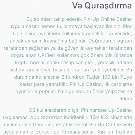
Və Quraşdırma
Bu adımları takip ederek Pin-Up Online Casino
uygulamasını hemen kullanmaya başlayabilirsiniz. Pin-
Up Casino aynalarını kullanmak genellikle güvenlidir,
ancak aynanın kaynağına bağlıdır. Doğrudan program
tarafından sağlanan ya da güvenilir kaynaklar tarafından
doğrulanan URL’leri kullanmak çok önemlidir. Binance
kripto borsasındaki hesap sahipleri, yerleşik ödeme
sistemi aracılığıyla hesaplarına para yükleyebilirler. Bu
durumda kullanıcılar 2 hundred TL’den 100 bin TL’ye
kadar para yatırabilir. Pin Up Casino, ilk çarpışma
oyunlarını popüler hale gelmeden önce yelpazesine
ekledi.
IOS kullanıcılarımız için Pin number Up Casino
uygulaması App Store’dan indirilebilir. Tüm iOS cihazlarla
uyumlu olan Gambling establishment Pin Up On the web
uygulamamız, yüksek performans sunar. Kurulum hızlı ve