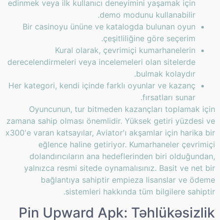
edinmek veya ilk kullanıcı deneyimini yaşamak için
demo modunu kullanabilir.
Bir casinoyu ününe ve katalogda bulunan oyun
çeşitliliğine göre seçerim.
Kural olarak, çevrimiçi kumarhanelerin
derecelendirmeleri veya incelemeleri olan sitelerde
bulmak kolaydır.
Her kategori, kendi içinde farklı oyunlar ve kazanç
fırsatları sunar.
Oyuncunun, tur bitmeden kazançları toplamak için
zamana sahip olması önemlidir. Yüksek getiri yüzdesi ve
x300'e varan katsayılar, Aviator'ı akşamlar için harika bir
eğlence haline getiriyor. Kumarhaneler çevrimiçi
dolandırıcıların ana hedeflerinden biri olduğundan,
yalnızca resmi sitede oynamalısınız. Basit ve net bir
bağlantıya sahiptir empieza lisanslar ve ödeme
sistemleri hakkında tüm bilgilere sahiptir.
Pin Upward Apk: Təhlükəsizlik