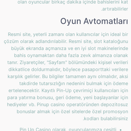
olan oyuncular birkaç dakika içinde bahislerini kat
artırabilirler.
Oyun Avtomatları
Resmi site, yeterli zamanı olan kullanıcılar için ideal bir
çözüm olarak adlandırılabilir. Resmi site, slot kataloğunu
büyük ekranda açmanıza ve en iyi slot makinelerinde
bahis oynamaktan daha fazla zevk almanıza olanak
tanır. Ziyaretçiler, "Sayfam" bölümündeki kişisel verileri
dikkatlice doldurmalıdır, böylece pasaporttaki verilere
karşılık gelirler. Bu bilgiler tamamen aynı olmalıdır, aksi
takdirde tutarsızlığın nedenini bulmak için ödeme
ertelenecektir. Kayıtlı Pin-Up çevrimiçi kullanıcıları için
para yatırma bonusu, geri ödeme, yeni başlayanlar için
hediyeler vb. Pinup casino operatöründen depozitosuz
bonuslar almak için özel sitelerde özel promosyon
kodları bulabilirsiniz.
Pin Up Casino olarak, oyuncularımıza çeşitli