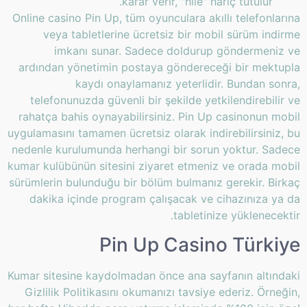
karar verir, "hile" hariç tutulur.
Online casino Pin Up, tüm oyunculara akıllı telefonlarına
veya tabletlerine ücretsiz bir mobil sürüm indirme
imkanı sunar. Sadece doldurup göndermeniz ve
ardından yönetimin postaya göndereceği bir mektupla
kaydı onaylamanız yeterlidir. Bundan sonra,
telefonunuzda güvenli bir şekilde yetkilendirebilir ve
rahatça bahis oynayabilirsiniz. Pin Up casinonun mobil
uygulamasını tamamen ücretsiz olarak indirebilirsiniz, bu
nedenle kurulumunda herhangi bir sorun yoktur. Sadece
kumar kulübünün sitesini ziyaret etmeniz ve orada mobil
sürümlerin bulunduğu bir bölüm bulmanız gerekir. Birkaç
dakika içinde program çalışacak ve cihazınıza ya da
tabletinize yüklenecektir.
Pin Up Casino Türkiye
Kumar sitesine kaydolmadan önce ana sayfanın altındaki
Gizlilik Politikasını okumanızı tavsiye ederiz. Örneğin,