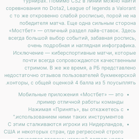
турнирах. Помимо CS2 в линии можно найти
соревнования по Dota2, League of legends а Valorant
с то же откровенно слабой росписью, порой не на
победителя матча. Еще одна сильным сторона
«Мостбет» — отличный раздел лайв-ставок. Здесь
всегда большой выбор событий, забавная роспись,
очень подробная и наглядная инфографика.
Исключение — киберспортивные матчи, которые
почти всегда сопровождаются качественным
стримом. В же же время, а РБ представлено
недостаточно отзывов пользователей букмекерской
конторы, с общей оценкой 4 балла из 5 поусыплять.
Мобильные приложения «Мостбет» — это
пример отличной работы команды.
Нажимая «Принять», вы откажетесь с
использованием ними таких инструментов."
С этим сталкиваются игроки из Нидерландов,
США и некоторых стран, где регрессной строго