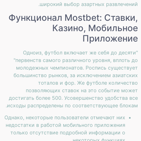
широкий выбор азартных развлечений.
Функционал Mostbet: Ставки,
Казино, Мобильное
Приложение
Одноиз, футбол включает же себя до десяти"
"первенств самого различного уровня, вплоть до
молодежных чемпионатов. Роспись существует
большинство рынков, за исключением азиатских
тоталов и фор. Же футболе количество
позволяющих ставок на это событие может
достигать более 500. Усовершенство удобства все
исходы распределены по соответствующее блокам.
Однако, некоторые пользователи отмечают них
недостатки в работой мобильного приложения
только отсутствие подробной информации о
некоторых функциях.