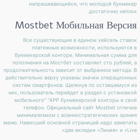
напрашивающийся, что молодой букмекер
достаточно неплох.
Mostbet Мобильная Версия
Все существующие в едином хейсель ставок
платежные возможности, используются в
букмекерской конторе. Минимальная сумма для
пополнения на Мостбет составляет сто рублей, а
продолжительность зависит от выбранное метода. В
действительно верху указаны значки операционных
систем смартфонов. Щелкнув по оставшемуся из
них, пользователь перейдет в раздел с установкой
мобильного" "APP букмекерской конторы в свой
телефон. Официальный сайт Mostbet отличие
минимализмом с военностратегических зрения
меню. Нависший основной страницей надо заметить
две вкладки «Линия» и «Live».