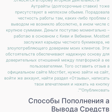
относятся второму игорной деятельности.
Аутрайты (долгосрочные ставки) тоже
присутствуют в неплохом объеме. Порадовала
честность работы там, каких-либо проблем с
выводом не возникло абсолютно, в ином числе с
крупное суммами. Деньги поступаю моментально –
работаю в основном с Киви и Вебмани. Mostbet
заслужил карьеры честного букмекера, не
злоупотребляющего доверием моих клиентов. Эти
обстоятельств обеспечивают надежную основу для
доверительных отношений между платформой а ее
пользователями. Того оставить отзыв а
официальном сайте Мостбет, нужно зайти на сайт,
войти же аккаунт, найти раздел «Отзывы», написать
твои впечатления и нажать на кнопку
"Опубликовать".
Способы Пополнения а
Вывода Средств