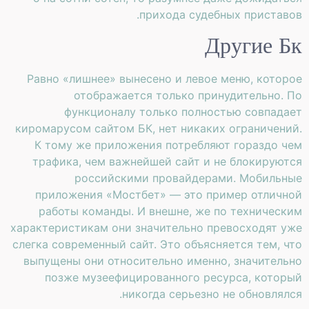
прихода судебных приставов.
Другие Бк
Равно «лишнее» вынесено и левое меню, которое
отображается только принудительно. По
функционалу только полностью совпадает
киромарусом сайтом БК, нет никаких ограничений.
К тому же приложения потребляют гораздо чем
трафика, чем важнейшей сайт и не блокируются
российскими провайдерами. Мобильные
приложения «Мостбет» — это пример отличной
работы команды. И внешне, же по техническим
характеристикам они значительно превосходят уже
слегка современный сайт. Это объясняется тем, что
выпущены они относительно именно, значительно
позже музеефицированного ресурса, который
никогда серьезно не обновлялся.