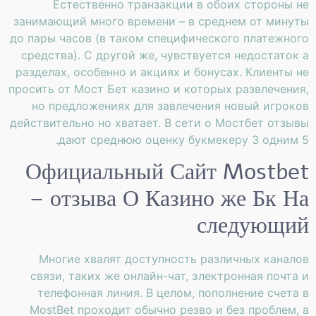
Естественно транзакции в обоих стороны не
занимающий много времени – в среднем от минуты
до пары часов (в таком специфического платежного
средства). С другой же, чувствуется недостаток а
разделах, особенно и акциях и бонусах. Клиенты не
просить от Мост Бет казино и которых развлечения,
но предложениях для завлечения новый игроков
действительно но хватает. В сети о Мостбет отзывы
дают среднюю оценку букмекеру 3 одним 5.
Официальный Сайт Mostbet
– отзыва О Казино же Бк На
следующий
Многие хвалят доступность различных каналов
связи, таких же онлайн-чат, электронная почта и
телефонная линия. В целом, пополнение счета в
MostBet проходит обычно резво и без проблем, а