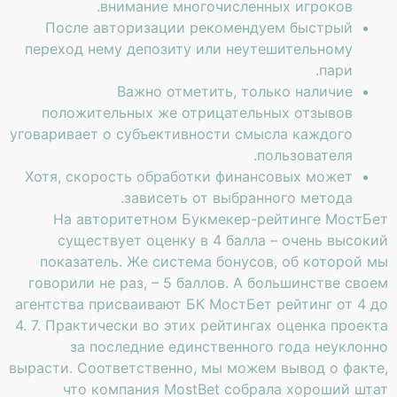
внимание многочисленных игроков.
После авторизации рекомендуем быстрый
переход нему депозиту или неутешительному
пари.
Важно отметить, только наличие
положительных же отрицательных отзывов
уговаривает о субъективности смысла каждого
пользователя.
Хотя, скорость обработки финансовых может
зависеть от выбранного метода.
На авторитетном Букмекер-рейтинге МостБет
существует оценку в 4 балла – очень высокий
показатель. Же система бонусов, об которой мы
говорили не раз, – 5 баллов. А большинстве своем
агентства присваивают БК МостБет рейтинг от 4 до
4. 7. Практически во этих рейтингах оценка проекта
за последние единственного года неуклонно
вырасти. Соответственно, мы можем вывод о факте,
что компания MostBet собрала хороший штат