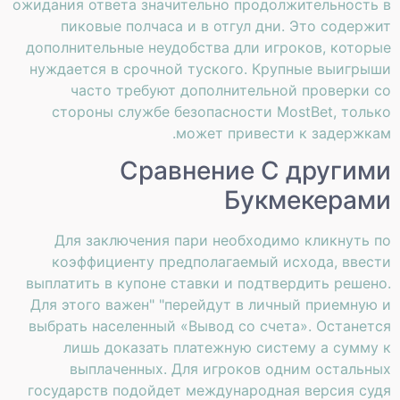
ожидания ответа значительно продолжительность в
пиковые полчаса и в отгул дни. Это содержит
дополнительные неудобства дли игроков, которые
нуждается в срочной туского. Крупные выигрыши
часто требуют дополнительной проверки со
стороны службе безопасности MostBet, только
может привести к задержкам.
Сравнение С другими
Букмекерами
Для заключения пари необходимо кликнуть по
коэффициенту предполагаемый исхода, ввести
выплатить в купоне ставки и подтвердить решено.
Для этого важен" "перейдут в личный приемную и
выбрать населенный «Вывод со счета». Останется
лишь доказать платежную систему а сумму к
выплаченных. Для игроков одним остальных
государств подойдет международная версия судя