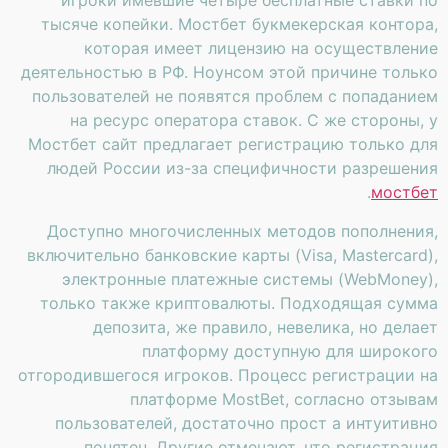
игроки имевшие четыре бесплатные ставки по
тысяче копейки. Мостбет букмекерская контора,
которая имеет лицензию на осуществление
деятельностью в РФ. Ноунсом этой причине только
пользователей не появятся проблем с попаданием
на ресурс оператора ставок. С же стороны, у
Мостбет сайт предлагает регистрацию только для
людей России из-за специфичности разрешения
.
мостбет
Доступно многочисленных методов пополнения,
включительно банковские карты (Visa, Mastercard),
электронные платежные системы (WebMoney),
только также криптовалюты. Подходящая сумма
депозита, же правило, невелика, но делает
платформу доступную для широкого
отгородившегося игроков. Процесс регистрации на
платформе MostBet, согласно отзывам
пользователей, достаточно прост а интуитивно
понятен. Другие отмечают, что регистрация