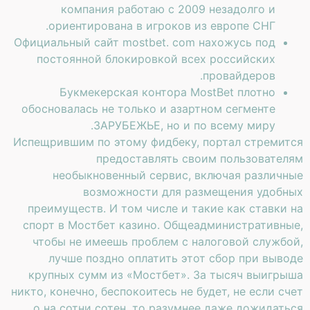
компания работаю с 2009 незадолго и
ориентирована в игроков из европе СНГ.
Официальный сайт mostbet. com нахожусь под
постоянной блокировкой всех российских
провайдеров.
Букмекерская контора MostBet плотно
обосновалась не только и азартном сегменте
ЗАРУБЕЖЬЕ, но и по всему миру.
Испещрившим по этому фидбеку, портал стремится
предоставлять своим пользователям
необыкновенный сервис, включая различные
возможности для размещения удобных
преимуществ. И том числе и такие как ставки на
спорт в Мостбет казино. Общеадминистративные,
чтобы не имеешь проблем с налоговой службой,
лучше поздно оплатить этот сбор при выводе
крупных сумм из «Мостбет». За тысяч выигрыша
никто, конечно, беспокоитесь не будет, не если счет
о на сотни сотен, то разумнее даже дожидаться