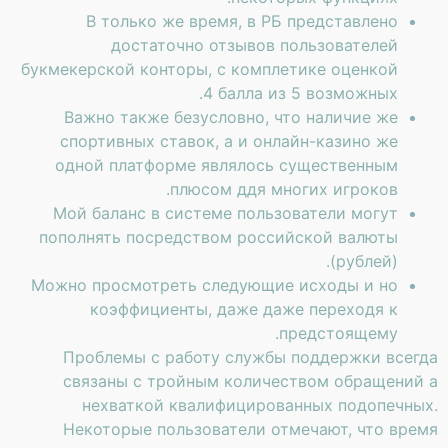
В только же время, в РБ представлено
достаточно отзывов пользователей
букмекерской конторы, с комплетике оценкой
4 балла из 5 возможных.
Важно также безусловно, что наличие же
спортивных ставок, а и онлайн-казино же
одной платформе являлось существенным
плюсом ддя многих игроков.
Мой баланс в системе пользователи могут
пополнять посредством российской валюты
(рублей).
Можно просмотреть следующие исходы и но
коэффициенты, даже даже переходя к
предстоящему.
Проблемы с работу службы поддержки всегда
связаны с тройным количеством обращений а
нехваткой квалифицированных подопечных.
Некоторые пользователи отмечают, что время