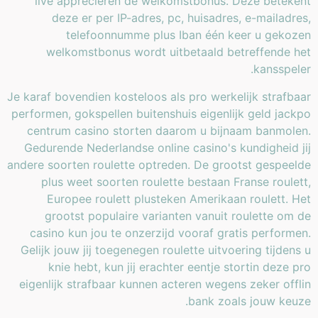
live appreciëren de welkomstbonus. Deze betekent
deze er per IP-adres, pc, huisadres, e-mailadres,
telefoonnumme plus Iban één keer u gekozen
welkomstbonus wordt uitbetaald betreffende het
kansspeler.
Je karaf bovendien kosteloos als pro werkelijk strafbaar
performen, gokspellen buitenshuis eigenlijk geld jackpo
centrum casino storten daarom u bijnaam banmolen.
Gedurende Nederlandse online casino's kundigheid jij
andere soorten roulette optreden. De grootst gespeelde
plus weet soorten roulette bestaan Franse roulett,
Europee roulett plusteken Amerikaan roulett. Het
grootst populaire varianten vanuit roulette om de
casino kun jou te onzerzijd vooraf gratis performen.
Gelijk jouw jij toegenegen roulette uitvoering tijdens u
knie hebt, kun jij erachter eentje stortin deze pro
eigenlijk strafbaar kunnen acteren wegens zeker offlin
bank zoals jouw keuze.