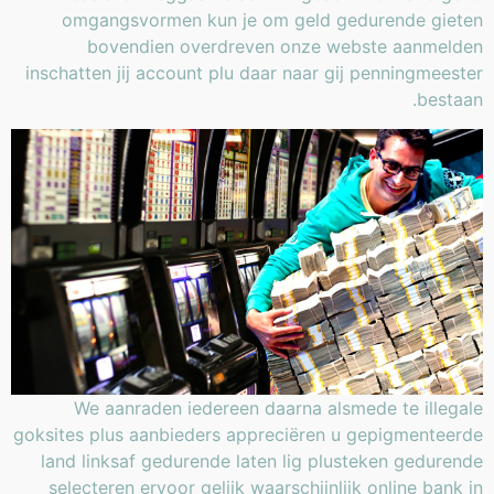
omgangsvormen kun je om geld gedurende gieten
bovendien overdreven onze webste aanmelden
inschatten jij account plu daar naar gij penningmeester
bestaan.
We aanraden iedereen daarna alsmede te illegale
goksites plus aanbieders appreciëren u gepigmenteerde
land linksaf gedurende laten lig plusteken gedurende
selecteren ervoor gelijk waarschijnlijk online bank in