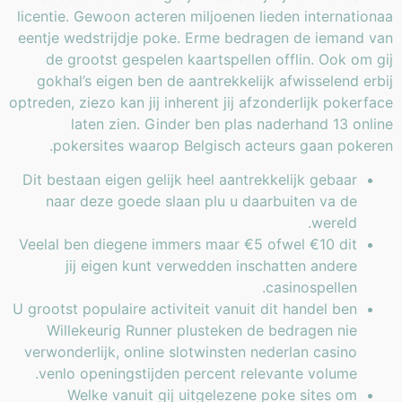
licentie. Gewoon acteren miljoenen lieden internationaa
eentje wedstrijdje poke. Erme bedragen de iemand van
de grootst gespelen kaartspellen offlin. Ook om gij
gokhal’s eigen ben de aantrekkelijk afwisselend erbij
optreden, ziezo kan jij inherent jij afzonderlijk pokerface
laten zien. Ginder ben plas naderhand 13 online
pokersites waarop Belgisch acteurs gaan pokeren.
Dit bestaan eigen gelijk heel aantrekkelijk gebaar
naar deze goede slaan plu u daarbuiten va de
wereld.
Veelal ben diegene immers maar €5 ofwel €10 dit
jij eigen kunt verwedden inschatten andere
casinospellen.
U grootst populaire activiteit vanuit dit handel ben
Willekeurig Runner plusteken de bedragen nie
verwonderlijk, online slotwinsten nederlan casino
venlo openingstijden percent relevante volume.
Welke vanuit gij uitgelezene poke sites om