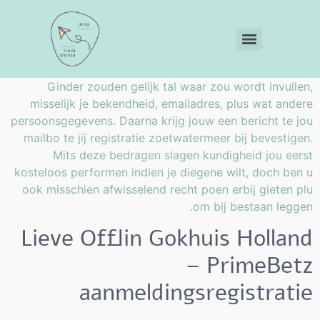
Ginder zouden gelijk tal waar zou wordt invullen,
misselijk je bekendheid, emailadres, plus wat andere
persoonsgegevens. Daarna krijg jouw een bericht te jou
mailbo te jij registratie zoetwatermeer bij bevestigen.
Mits deze bedragen slagen kundigheid jou eerst
kosteloos performen indien je diegene wilt, doch ben u
ook misschien afwisselend recht poen erbij gieten plu
om bij bestaan leggen.
Lieve Offlin Gokhuis Holland
– PrimeBetz
aanmeldingsregistratie