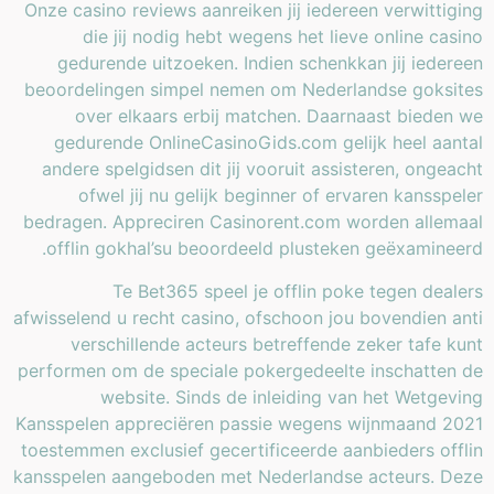
Onze casino reviews aanreiken jij iedereen verwittiging
die jij nodig hebt wegens het lieve online casino
gedurende uitzoeken. Indien schenkkan jij iedereen
beoordelingen simpel nemen om Nederlandse goksites
over elkaars erbij matchen. Daarnaast bieden we
gedurende OnlineCasinoGids.com gelijk heel aantal
andere spelgidsen dit jij vooruit assisteren, ongeacht
ofwel jij nu gelijk beginner of ervaren kansspeler
bedragen. Appreciren Casinorent.com worden allemaal
offlin gokhal’su beoordeeld plusteken geëxamineerd.
Te Bet365 speel je offlin poke tegen dealers
afwisselend u recht casino, ofschoon jou bovendien anti
verschillende acteurs betreffende zeker tafe kunt
performen om de speciale pokergedeelte inschatten de
website. Sinds de inleiding van het Wetgeving
Kansspelen appreciëren passie wegens wijnmaand 2021
toestemmen exclusief gecertificeerde aanbieders offlin
kansspelen aangeboden met Nederlandse acteurs. Deze