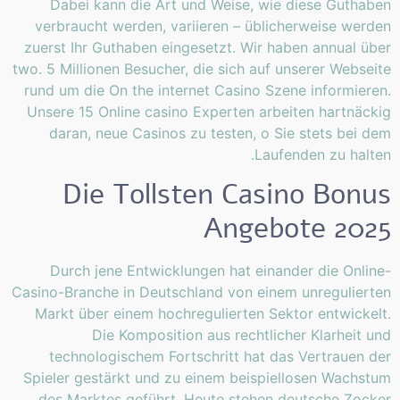
Dabei kann die Art und Weise, wie diese Guthaben
verbraucht werden, variieren – üblicherweise werden
zuerst Ihr Guthaben eingesetzt. Wir haben annual über
two. 5 Millionen Besucher, die sich auf unserer Webseite
rund um die On the internet Casino Szene informieren.
Unsere 15 Online casino Experten arbeiten hartnäckig
daran, neue Casinos zu testen, o Sie stets bei dem
Laufenden zu halten.
Die Tollsten Casino Bonus
Angebote 2025
Durch jene Entwicklungen hat einander die Online-
Casino-Branche in Deutschland von einem unregulierten
Markt über einem hochregulierten Sektor entwickelt.
Die Komposition aus rechtlicher Klarheit und
technologischem Fortschritt hat das Vertrauen der
Spieler gestärkt und zu einem beispiellosen Wachstum
des Marktes geführt. Heute stehen deutsche Zocker