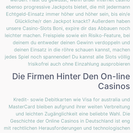
ebenso progressive Jackpots bietet, die mit jedermann
Echtgeld-Einsatz immer höher und höher sein, bis ein/e
Glückliche/r den Jackpot knackt? Außerdem haben
unsere Casino-Slots Boni, expire dir das Abbauen noch
leichter machen. Freispiele sowie ein Risiko-Feature, bei
deinem du entweder deinen Gewinn verdoppeln und
deinen Einsatz in die röhre schauen kannst, machen
jedes Spiel noch spannender! Du kannst alle Slots völlig
risikofrei auch ohne Einzahlung ausprobieren!
Die Firmen Hinter Den On-line
Casinos
Kredit- sowie Debitkarten wie Visa for australia und
MasterCard bleiben aufgrund ihrer weiten Verbreitung
und leichten Zugänglichkeit eine beliebte Wahl. Die
Geschichte der Online Casinos in Deutschland ist eng
mit rechtlichen Herausforderungen und technologischen