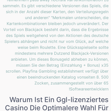
sammeln. Es gibt verschiedene Versionen das Spiels, die
sich in der Anzahl dieser Karten, den Verteilungsregeln
und anderen" "Merkmalen unterscheiden, die
Kartenkombinationen bleiben jedoch unverändert. Der
Vorteil von Blackjack besteht darin, dass die Ergebnisse
des Spiels weitgehend von den Aktionen des deutsche
Spielers abhängen und nicht nur vom Glück, auf welche
weise beim Roulette. Eine Glücksspielseite sollte
mindestens mehrere Dutzend Blackjack-Versionen
anbieten. Um dieses Bonusgeld abheben zu können,
müssen Sie den Betrag (Einzahlung + Bonus) x35
scrollen. Playfina Gambling establishment verfügt über
einen beeindruckenden Katalog vonseiten 8. 500
Zocken, zusammengestellt von über 65
Softwareentwicklern!
Warum Ist Ein Ggl-lizenziertes
Casino Die Optimalere Wahl Für