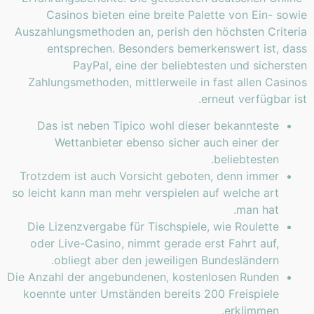
Casinos bieten eine breite Palette von Ein- sowie
Auszahlungsmethoden an, perish den höchsten Criteria
entsprechen. Besonders bemerkenswert ist, dass
PayPal, eine der beliebtesten und sichersten
Zahlungsmethoden, mittlerweile in fast allen Casinos
erneut verfügbar ist.
Das ist neben Tipico wohl dieser bekannteste
Wettanbieter ebenso sicher auch einer der
beliebtesten.
Trotzdem ist auch Vorsicht geboten, denn immer
so leicht kann man mehr verspielen auf welche art
man hat.
Die Lizenzvergabe für Tischspiele, wie Roulette
oder Live-Casino, nimmt gerade erst Fahrt auf,
obliegt aber den jeweiligen Bundesländern.
Die Anzahl der angebundenen, kostenlosen Runden
koennte unter Umständen bereits 200 Freispiele
erklimmen.