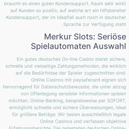
braucht es einen guten Kundensupport. Kaum sehr wirkt
auf Kunden so positiv, auf welche art ein hilfsbereiter
Kundensupport, der im Idealfall auch noch in deutscher
Sprache zur Verfügung steht.
Merkur Slots: Seriöse
Spielautomaten Auswahl
Ein gutes deutsches On-line Casino bietet sichere,
schnelle und vielseitige Zahlungsmethoden, die wirklich
auf die Bedürfnisse der Spieler zugeschnitten sind.
Online Casinos mit paysafecard eignen sich
hervorragend für Datenschutzbewusste, die unter abzug
von Offenlegung sensibler Informationen spielen
möchten. Online-Banking, beispielsweise per SOFORT,
ermöglicht schnelle und sichere Überweisungen, ideal
für größere Beträge. Wir testen ausschließlich legale
Online Casinos und verfassen objektive
Erfahrungsberichte. Die getesteten deutschen Online-