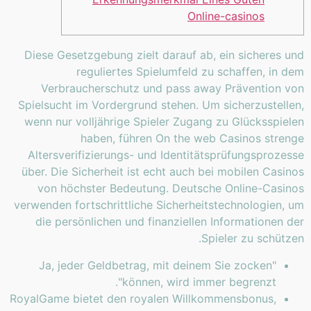
Online-casinos
Diese Gesetzgebung zielt darauf ab, ein sicheres und
reguliertes Spielumfeld zu schaffen, in dem
Verbraucherschutz und pass away Prävention von
Spielsucht im Vordergrund stehen. Um sicherzustellen,
wenn nur volljährige Spieler Zugang zu Glücksspielen
haben, führen On the web Casinos strenge
Altersverifizierungs- und Identitätsprüfungsprozesse
über. Die Sicherheit ist echt auch bei mobilen Casinos
von höchster Bedeutung. Deutsche Online-Casinos
verwenden fortschrittliche Sicherheitstechnologien, um
die persönlichen und finanziellen Informationen der
Spieler zu schützen.
Ja, jeder Geldbetrag, mit deinem Sie zocken"
"können, wird immer begrenzt.
RoyalGame bietet den royalen Willkommensbonus,