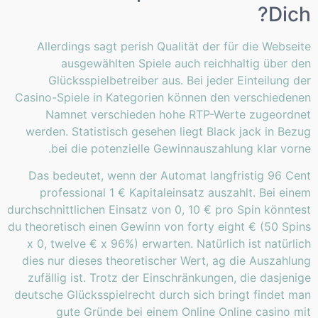
Dich?
Allerdings sagt perish Qualität der für die Webseite
ausgewählten Spiele auch reichhaltig über den
Glücksspielbetreiber aus. Bei jeder Einteilung der
Casino-Spiele in Kategorien können den verschiedenen
Namnet verschieden hohe RTP-Werte zugeordnet
werden. Statistisch gesehen liegt Black jack in Bezug
bei die potenzielle Gewinnauszahlung klar vorne.
Das bedeutet, wenn der Automat langfristig 96 Cent
professional 1 € Kapitaleinsatz auszahlt. Bei einem
durchschnittlichen Einsatz von 0, 10 € pro Spin könntest
du theoretisch einen Gewinn von forty eight € (50 Spins
x 0, twelve € x 96%) erwarten. Natürlich ist natürlich
dies nur dieses theoretischer Wert, ag die Auszahlung
zufällig ist. Trotz der Einschränkungen, die dasjenige
deutsche Glücksspielrecht durch sich bringt findet man
gute Gründe bei einem Online Online casino mit