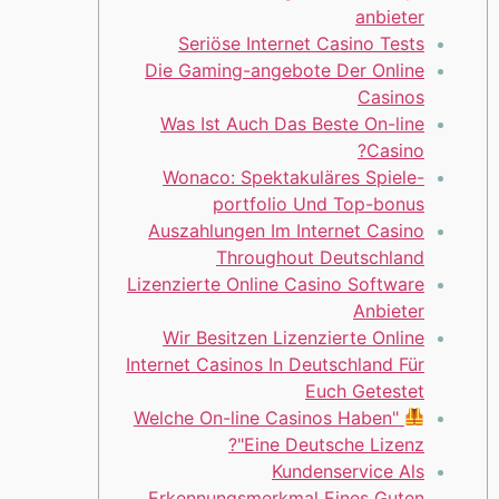
anbieter
Seriöse Internet Casino Tests
Die Gaming-angebote Der Online
Casinos
Was Ist Auch Das Beste On-line
Casino?
Wonaco: Spektakuläres Spiele-
portfolio Und Top-bonus
Auszahlungen Im Internet Casino
Throughout Deutschland
Lizenzierte Online Casino Software
Anbieter
Wir Besitzen Lizenzierte Online
Internet Casinos In Deutschland Für
Euch Getestet
Welche On-line Casinos Haben"
"Eine Deutsche Lizenz?
Kundenservice Als
Erkennungsmerkmal Eines Guten