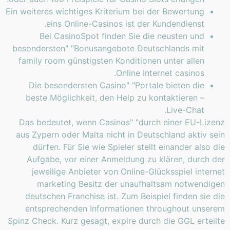
Ein weiteres wichtiges Kriterium bei der Bewertung
eins Online-Casinos ist der Kundendienst.
Bei CasinoSpot finden Sie die neusten und
besondersten" "Bonusangebote Deutschlands mit
family room günstigsten Konditionen unter allen
Online Internet casinos.
Die besondersten Casino" "Portale bieten die
beste Möglichkeit, den Help zu kontaktieren –
Live-Chat.
Das bedeutet, wenn Casinos" "durch einer EU-Lizenz
aus Zypern oder Malta nicht in Deutschland aktiv sein
dürfen. Für Sie wie Spieler stellt einander also die
Aufgabe, vor einer Anmeldung zu klären, durch der
jeweilige Anbieter von Online-Glücksspiel internet
marketing Besitz der unaufhaltsam notwendigen
deutschen Franchise ist. Zum Beispiel finden sie die
entsprechenden Informationen throughout unserem
Spinz Check. Kurz gesagt, expire durch die GGL erteilte