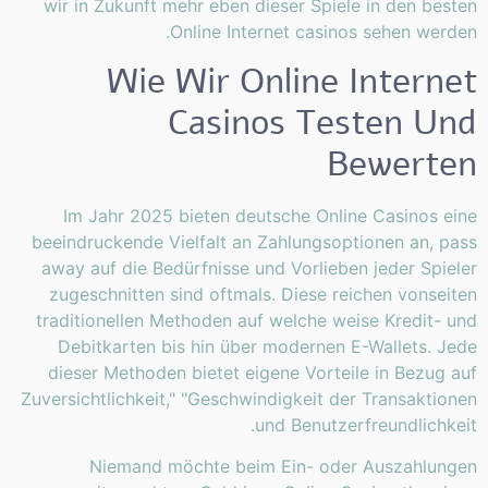
wir in Zukunft mehr eben dieser Spiele in den besten
Online Internet casinos sehen werden.
Wie Wir Online Internet
Casinos Testen Und
Bewerten
Im Jahr 2025 bieten deutsche Online Casinos eine
beeindruckende Vielfalt an Zahlungsoptionen an, pass
away auf die Bedürfnisse und Vorlieben jeder Spieler
zugeschnitten sind oftmals. Diese reichen vonseiten
traditionellen Methoden auf welche weise Kredit- und
Debitkarten bis hin über modernen E-Wallets. Jede
dieser Methoden bietet eigene Vorteile in Bezug auf
Zuversichtlichkeit," "Geschwindigkeit der Transaktionen
und Benutzerfreundlichkeit.
Niemand möchte beim Ein- oder Auszahlungen