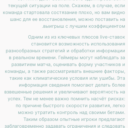
текущей ситуации на поле. Скажем, в случае, если
команда стартовала состязание плохо, но вам видно
шанс для ее восстановления, можно поставить на
выигрыш с лучшим коэффициентом.
Одним из из ключевых плюсов live-ставок
становится возможность использования
разнообразных стратегий и обработки информации
в реальном времени. Геймеры могут наблюдать за
развитием матча, оценивать форму участников и
команды, а также рассматривать внешние факторы,
такие как климатические условия или ушибы. Эта
информация сведения помогают делать более
взвешенные решения и увеличивают вероятность на
успех. Тем не менее важно помнить насчёт рисках:
по причине быстрого скорости развития, легко
можно утратить контроль над своими бетами.
Таким образом опытные игроки предлагают
заблаговременно задавать ограничения и следовать