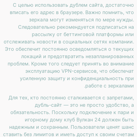
С целью использовать дублем сайта, достаточно
вписать его адрес в браузере. Важно помнить, что
зеркала могут изменяться по мере нужды.
Следовательно рекомендуется подписаться на
рассылку от беттинговой платформы или
отслеживать новости в социальных сетях компании.
Это обеспечит постоянно осведомляться о текущих
локаций и предотвратить незапланированных
проблем. Кроме того следует принять во внимание
эксплуатацию VPN-сервисов, что обеспечат
усиленную защиту и конфиденциальность при
работе с зеркалами.
Для тех, кто постоянно сталкивается с запретами,
дубль-сайт — это не просто удобство, а
обязательность. Поскольку подключение к пари и
игорному дому клуб Вулкан 24 должен быть
надежным и сохранным. Пользователи ценят шанс
ставить без лимитов и иметь доступ к своим счетам