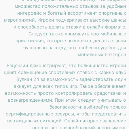
множество положительных отзывов за удобный
интерфейс и богатый ассортимент спортивных
мероприятий. Игроки подчеркивают высокие шансы
и способность делать ставки в онлайн-формате.
Следует также упомянуть про мобильные
приложения, которые позволяют делать ставки
буквально на ходу, что особенно удобно для
мобильных беттеров.
Рецензии демонстрируют, что большинство игроки
ценят совмещение спортивных ставок с казино клуб
Вулкан 24 за возможность задействовать один
аккаунт для всех типов игр. Такое обеспечивает
возможность просто контролировать средствами и
вознаграждениями. При этом следует учитывать о
безопасности: выбирайте только
сертифицированные ресурсы, чтобы предотвратить
неожиданных ситуаций. Онлайн игорное заведение
предлагает разнообразный ассортимент