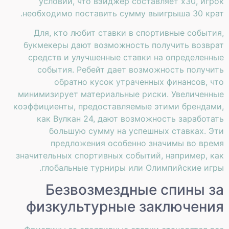
условии, что вэйджер составляет x30, игрок
необходимо поставить сумму выигрыша 30 крат.
Для, кто любит ставки в спортивные события,
букмекеры дают возможность получить возврат
средств и улучшенные ставки на определенные
события. Ребейт дает возможность получить
обратно кусок утраченных финансов, что
минимизирует материальные риски. Увеличенные
коэффициенты, предоставляемые этими брендами,
как Вулкан 24, дают возможность заработать
большую сумму на успешных ставках. Эти
предложения особенно значимы во время
значительных спортивных событий, например, как
глобальные турниры или Олимпийские игры.
Безвозмездные спины за
физкультурные заключения