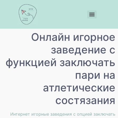
Онлайн игорное
заведение с
функцией заключать
пари на
атлетические
состязания
Интернет игорные заведения с опцией заключать