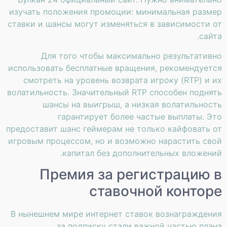
изучать положения промоции: минимальная размер
ставки и шансы могут изменяться в зависимости от
сайта.
Для того чтобы максимально результативно
использовать бесплатные вращения, рекомендуется
смотреть на уровень возврата игроку (RTP) и их
волатильность. Значительный RTP способен поднять
шансы на выигрыш, а низкая волатильность
гарантирует более частые выплаты. Это
предоставит шанс геймерам не только кайфовать от
игровым процессом, но и возможно нарастить свой
капитал без дополнительных вложений.
Премия за регистрацию в
ставочной конторе
В нынешнем мире интернет ставок вознаграждения
за подписку стали важной частью плана