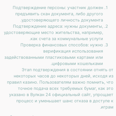
Подтверждение персоны: участник должен
предъявить скан документа, либо другого
удостоверяющего личность документа.
Подтверждение адреса: нужны документы,
удостоверяющие место жительства, например,
как счета за коммунальные услуги.
Проверка финансовых способов: нужно
верификация использования
задействованными пластиковыми картами или
цифровыми кошельками.
Этап подтверждения в состоянии отнять от
некоторых часов до некоторых дней, исходя из
правил казино. Пользователям важно помнить, что
точное подача всех требуемых бумаг, как это
указано в Вулкан 24 официальный сайт, упрощает
процесс и уменьшает шанс отказа в доступе к
играм.