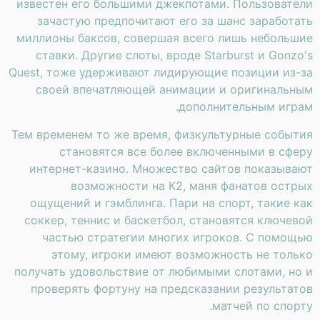
известен его большими джекпотами. Пользователи
зачастую предпочитают его за шанс заработать
миллионы баксов, совершая всего лишь небольшие
ставки. Другие слоты, вроде Starburst и Gonzo's
Quest, тоже удерживают лидирующие позиции из-за
своей впечатляющей анимации и оригинальным
дополнительным играм.
Тем временем то же время, физкультурные события
становятся все более включенными в сферу
интернет-казино. Множество сайтов показывают
возможности на К2, маня фанатов острых
ощущений и гэмблинга. Пари на спорт, такие как
соккер, теннис и баскетбол, становятся ключевой
частью стратегии многих игроков. С помощью
этому, игроки имеют возможность не только
получать удовольствие от любимыми слотами, но и
проверять фортуну на предсказании результатов
матчей по спорту.