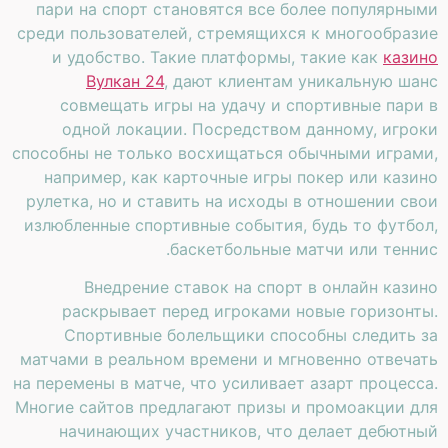
пари на спорт становятся все более популярными
среди пользователей, стремящихся к многообразие
и удобство. Такие платформы, такие как
казино
Вулкан 24
, дают клиентам уникальную шанс
совмещать игры на удачу и спортивные пари в
одной локации. Посредством данному, игроки
способны не только восхищаться обычными играми,
например, как карточные игры покер или казино
рулетка, но и ставить на исходы в отношении свои
излюбленные спортивные события, будь то футбол,
баскетбольные матчи или теннис.
Внедрение ставок на спорт в онлайн казино
раскрывает перед игроками новые горизонты.
Спортивные болельщики способны следить за
матчами в реальном времени и мгновенно отвечать
на перемены в матче, что усиливает азарт процесса.
Многие сайтов предлагают призы и промоакции для
начинающих участников, что делает дебютный