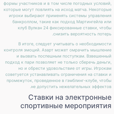
формы участников и в том числе погодных условий,
которые могут повлиять на исход матча. Некоторые
игроки выбирают применять системы управления
банкроллом, такие как подход Мартингейла или
клуб Вулкан 24 фиксированные ставки, чтобы
снизить вероятность потерь.
В итоге, следует учитывать о необходимости
контроля эмоций. Азарт может омрачить мышление
и вызвать поспешным поступкам. Взвешенный
подход к пари позволяет не только сберечь деньги,
но и обрести удовольствие от игры. Игрокам
советуется устанавливать ограничения на ставки и
промежуток, проведенное в гэмблинг-клубе, чтобы
не допустить нежелательных эффектов.
Ставки на электронные
спортивные мероприятия