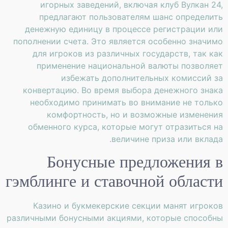
игорных заведений, включая клуб Вулкан 24,
предлагают пользователям шанс определить
денежную единицу в процессе регистрации или
пополнении счета. Это является особенно значимо
для игроков из различных государств, так как
применение национальной валюты позволяет
избежать дополнительных комиссий за
конвертацию. Во время выбора денежного знака
необходимо принимать во внимание не только
комфортность, но и возможные изменения
обменного курса, которые могут отразиться на
величине приза или вклада.
Бонусные предложения в
гэмблинге и ставочной области
Казино и букмекерские секции манят игроков
различными бонусными акциями, которые способны