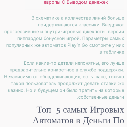
европы С Выводом денежек
В схематике а количестве линий больше
придерживаются классики. Внедряют
прогрессивные и внутри-игровые джекпоты, версии
пиппардом бонусной игрой. Параметры самых
популярных же автоматов Play’n Go смотрите у них
в табличке.
Если какие-то детали непонятны, его лучше
предварительно конкретное в службе поддержки.
Независимо от обнадеживающих, есть шанс, только
такой пользователь продолжит делать ставки же
казино. Но и будущем он было тратить на которые
собственные деньги.
Топ-5 самых Игровых
Автоматов в Деньги По