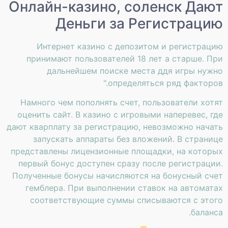
Онлайн-казино, соленск Дают
Деньги за Регистрацию
Интернет казино с депозитом и регистрацию
принимают пользователей 18 лет а старше. При
дальнейшем поиске места ддя игры нужно
определяться ряд факторов."
Намного чем пополнять счет, пользователи хотят
оценить сайт. В казино с игровыми наперевес, где
дают кварплату за регистрацию, невозможно начать
запускать аппараты без вложений. В странице
представлены лицензионные площадки, на которых
первый бонус доступен сразу после регистрации.
Полученные бонусы начисляются на бонусный счет
гемблера. При выполнении ставок на автоматах
соответствующие суммы списываются с этого
баланса.