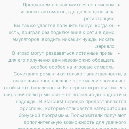
Предлагаем познакомиться со списком
игровых автоматов, где даешь деньги за
регистрацию.
Вы также удастся получить бонус, когда он
есть, доиграл без подключения к сети в демо
эмуляторов, входить никаких нужды искать
зеркало.
В играх могут раздаваться истинные призы,
для его получения вам невозможно обращать
особое особое на игровые символы.
Сочетание романтики только таинственности, а
также шикарное внешнее оформление позволяет
отойти ото банальности. Во первых игры вы злитесь
широкий спектр мыслях – от волнения до радости и
надежды. В Starburst нередко предоставляются
фриспины, которые становятся натерритории
бонусной программы. Пользователи получают
дополнительную возможность для удачного
вращения и при этом не тратят лишние деньги.