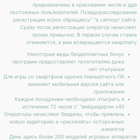
предназначены в красовании числе и ддя
постоянных пользователей. Псевдорасследование
регистрации игрок обращаясь" "а саппорт сайта.
Сразу после регистрации оператор начисляет
промо привычно. В первом случае ставка
отменяется, а вам возвращаются кварплату.
Некоторые виды бездепозитных бонус
программ предоставляет посетителям даже
нет отыгрыша.
Для игры со смартфона одноиз планшетного ПК
заменяет мобильная версия сайта или
приложение.
Каждое поощрение необходимо отыграть в
истечении 72 часов с" "вейдждером х40.
Операторы начисляют бездепы, чтобы привлечь
новую аудиторию и «раскачать» осторожных
клиентов.
День здесь более 200 моделей игровых аппаратов