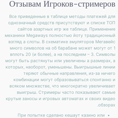
Отзывам Игроков-стримеров
Все приведенные в таблице методы платежей для
однозначный средств присутствуют и списке ТОП
сайтов азартных игр же таблице. Применение
механики Megaways полностью йоту традиционный
взгляд а слоты. В схематике эмуляторов Мегавейс
много символов на об барабане может могут от 1
вплоть 20 (и более), а на последнем – 3. Символы
могут быть растянуты или увеличены а размерах, а
которых, наоборот, уменьшены. Выигрышные линии
теряют обычные направления, из-за ничего
комбинации могут образовываться спонтанно и
всяком множестве, что многократно увеличивает
выигрыш. Стримеры часто показывают самые
крутые заносы и игровых автоматах и своих видео
обзорах.
При попытке сделано кешаут казино или