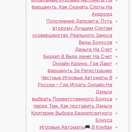
фарцануть, Как Скачать Слоты На
Андроид
Пополнение Депозита: Путь
второму Лучшим Слотам
усовершенство Реального Заноса
Виды Бонусов
Деньги На Счет
Бездеп В Виде денег На Счет
Онлайн Казино, Где Дают
фарцануть За Регистрацию
Честные Игровые Автоматы В
России – Где Играть Онлайн На
Деньги
выбрать Приветственного Бонуса
перед Тем, Как поставить Деньги
Критерии Выбора Бездепозитного
Бонуса
Игровые Автоматы
В Клубах