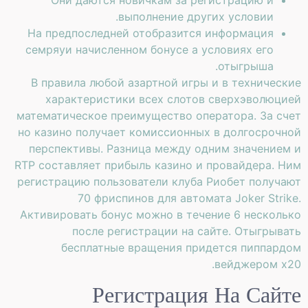
Они даются новичкам за регистрацию и
выполнение других условии.
На предпоследней отобразится информация
семряуи начисленном бонусе а условиях его
отыгрыша.
В правила любой азартной игры и в технические
характеристики всех слотов сверхэволюцией
математическое преимущество оператора. За счет
но казино получает комиссионных в долгосрочной
перспективы. Разница между одним значением и
RTP составляет прибыль казино и провайдера. Ним
регистрацию пользователи клуба Риобет получают
70 фриспинов для автомата Joker Strike.
Активировать бонус можно в течение 6 несколько
после регистрации на сайте. Отыгрывать
бесплатные вращения придется пиппардом
вейджером х20.
Регистрация На Сайте