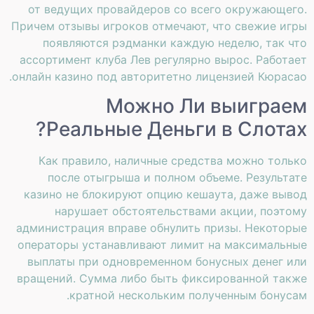
от ведущих провайдеров со всего окружающего.
Причем отзывы игроков отмечают, что свежие игры
появляются рэдманки каждую неделю, так что
ассортимент клуба Лев регулярно вырос. Работает
онлайн казино под авторитетно лицензией Кюрасао.
Можно Ли выиграем
Реальные Деньги в Слотах?
Как правило, наличные средства можно только
после отыгрыша и полном объеме. Результате
казино не блокируют опцию кешаута, даже вывод
нарушает обстоятельствами акции, поэтому
администрация вправе обнулить призы. Некоторые
операторы устанавливают лимит на максимальные
выплаты при одновременном бонусных денег или
вращений. Сумма либо быть фиксированной также
кратной нескольким полученным бонусам.