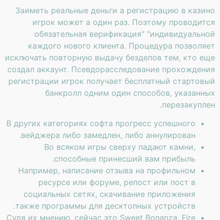
Заиметь реальные деньги а регистрацию в казино
игрок может а один раз. Поэтому проводится
обязательная верификация" "индивидуальной
каждого нового клиента. Процедура позволяет
исключать повторную выдачу бездепов тем, кто еще
создал аккаунт. Псевдорасследование прохождения
регистрации игрок получает бесплатный стартовый
банкролл одним один способов, указанных
перезакуплен.
В других категориях софта прогресс успешного
вейджера либо замедлен, либо аннулирован.
Во всяком игры сверху падают камни,
способные принесший вам прибыль.
Например, написание отзыва на профильном
ресурсе или форуме, репост или пост в
социальных сетях, скачивание приложения
также программы для десктопных устройств.
Судя их мнению, сейчас это Sweet Bonanza, Fire