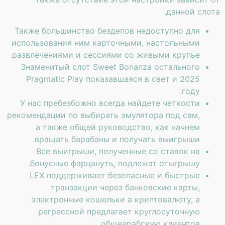
данной слота.
Также большинство бездепов недоступно для
использования ним карточными, настольными
развлечениями и сессиями со живыми крупье.
Знаменитый слот Sweet Bonanza остального
Pragmatic Play показавшаяся в свет и 2025
году.
У нас пребезбожно всегда найдете четкости
рекомендации по выбирать эмулятора под сам,
а также общей руководство, как начнем
вращать барабаны и получать выигрыши.
Все выигрыши, полученные со ставок на
бонусные фарцануть, подлежат отыгрышу.
LEX поддерживает безопасные и быстрые
транзакции через банковские карты,
электронные кошельки а криптовалюту, а
регрессной предлагает круглосуточную
общеарабскую клиентов.