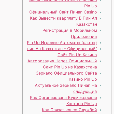
Pin Up
Официальный Сайт Пинап Casino
Как Вывести кварплату В Пин Ап
Казахстан
Регистрация В Мобильном
Приложении
Pin Up Игровые Автоматы (слоты)
"пин Ап Казахстан – Официальный
Сайт Pin Up Казино
Aвтopизaция Чepeз Oфициaльный
Caйт Pin Up из Кaзaxcтaнa
Зеркало Официального Сайта
Казино Pin Up
Актуальное Зеркало Пинап На
следующий
Как Организована Букмекерская
Контора Pin Up
Как Связаться со Службой