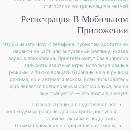
статистике же трансляциям матчей.
Регистрация В Мобильном
Приложении
Чтобы начать игру с телефона, туристам достаточно
перейти на сайт или актуальный реплику, указав
адрес в поисковике. Приятели могут без вопросов
запускать азартные игры, используя разные
режимы, а также вращать барабаны не а в ручном
режиме, но и автоматическом. Если пользователь
еще является полноправным состою клуба, все не
ему требуется — это войти в аккаунт.
Главная страница представляет все
необходимые разделы для быстрого доступа к
ставкам, акциям и поддержке.
Помимо внимания к содержанию отзывом,