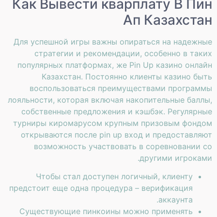
Как Вывести кварплату В Пин
Ап Казахстан
Для успешной игры важны опираться на надежные
стратегии и рекомендации, особенно в таких
популярных платформах, же Pin Up казино онлайн
Казахстан. Постоянно клиенты казино быть
воспользоваться преимуществами программы
лояльности, которая включая накопительные баллы,
собственные предложения и кэшбэк. Регулярные
турниры киромарусом крупным призовым фондом
открываются после pin up вход и предоставляют
возможность участвовать в соревновании со
другими игроками.
Чтобы стал доступен логичный, клиенту
предстоит еще одна процедура – верификация
аккаунта.
Существующие пинкоины можно применять