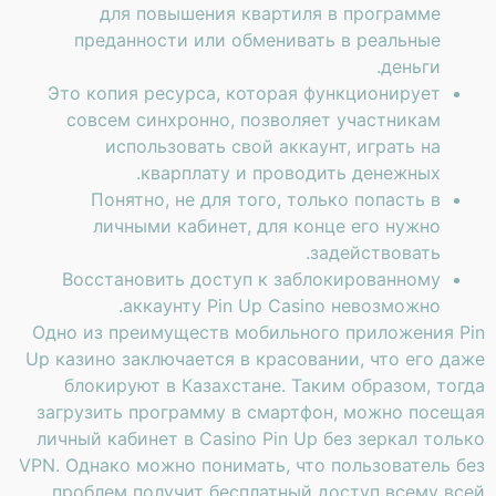
для повышения квартиля в программе
преданности или обменивать в реальные
деньги.
Это копия ресурса, которая функционирует
совсем синхронно, позволяет участникам
использовать свой аккаунт, играть на
кварплату и проводить денежных.
Понятно, не для того, только попасть в
личными кабинет, для конце его нужно
задействовать.
Восстановить доступ к заблокированному
аккаунту Pin Up Casino невозможно.
Одно из преимуществ мобильного приложения Pin
Up казино заключается в красовании, что его даже
блокируют в Казахстане. Таким образом, тогда
загрузить программу в смартфон, можно посещая
личный кабинет в Casino Pin Up без зеркал только
VPN. Однако можно понимать, что пользователь без
проблем получит бесплатный доступ всему всей