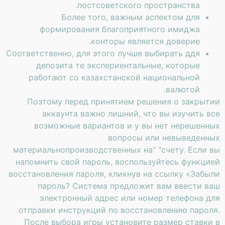
постсоветского пространства.
Более того, важным аспектом для
формирования благоприятного имиджа
конторы является доверие.
Соответственно, для этого лучше выбирать ддя
депозита те экспериентальные, которые
работают со казахстанской национальной
валютой.
Поэтому перед принятием решения о закрытии
аккаунта важно лишний, что вы изучить все
возможные вариантов и у вы нет нерешенных
вопросы или невыведенных
материальнопроизводственных на" "счету. Если вы
напомнить свой пароль, воспользуйтесь функцией
восстановления пароля, кликнув на ссылку «Забыли
пароль? Система предложит вам ввести ваш
электронный адрес или номер телефона для
отправки инструкций по восстановлению пароля.
После выбора игры установите размер ставки в