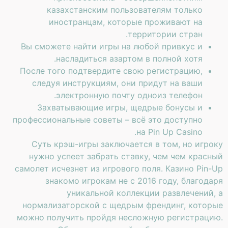
казахстанским пользователям только
иностранцам, которые проживают на
территории стран.
Вы сможете найти игры на любой привкус и
насладиться азартом в полной хотя.
После того подтвердите свою регистрацию,
следуя инструкциям, они придут на ваши
электронную почту одноиз телефон.
Захватывающие игры, щедрые бонусы и
профессиональные советы – всё это доступно
на Pin Up Casino.
Суть крэш-игры заключается в том, но игроку
нужно успеет забрать ставку, чем чем красный
самолет исчезнет из игрового поля. Казино Pin-Up
знакомо игрокам не с 2016 году, благодаря
уникальной коллекции развлечений, а
нормализаторской с щедрым френдинг, которые
можно получить пройдя несложную регистрацию.