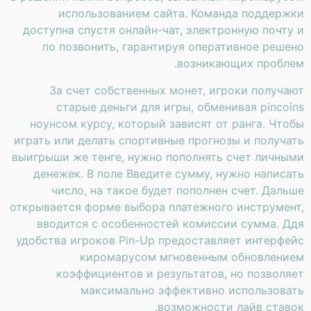
использованием сайта. Команда поддержки
доступна спустя онлайн-чат, электронную почту и
по позвонить, гарантируя оперативное решено
возникающих проблем.
За счет собственных монет, игроки получают
старые деньги для игры, обменивая pincoins
ноунсом курсу, который зависят от ранга. Чтобы
играть или делать спортивные прогнозы и получать
выигрыши же тенге, нужно пополнять счет личными
денежек. В поле Введите сумму, нужно написать
число, на такое будет пополнен счет. Дальше
открывается форме выбора платежного инструмент,
вводится с особенностей комиссии сумма. Ддя
удобства игроков Pin-Up предоставляет интерфейс
киромарусом мгновенным обновлением
коэффициентов и результатов, но позволяет
максимально эффективно использовать
возможности лайв ставок.