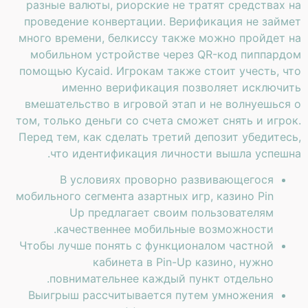
разные валюты, риорские не тратят средствах на
проведение конвертации. Верификация не займет
много времени, белкиссу также можно пройдет на
мобильном устройстве через QR-код пиппардом
помощью Kycaid. Игрокам также стоит учесть, что
именно верификация позволяет исключить
вмешательство в игровой этап и не волнуешься о
том, только деньги со счета сможет снять и игрок.
Перед тем, как сделать третий депозит убедитесь,
что идентификация личности вышла успешна.
В условиях проворно развивающегося
мобильного сегмента азартных игр, казино Pin
Up предлагает своим пользователям
качественнее мобильные возможности.
Чтобы лучше понять с функционалом частной
кабинета в Pin-Up казино, нужно
повнимательнее каждый пункт отдельно.
Выигрыш рассчитывается путем умножения