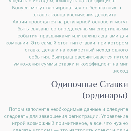
уладить с исходом, кликнуть на коэффициент.
Бонусы могут варьироваться от бесплатных
ставок конца увеличения депозита.
Акции проводятся на регулярной основе и могут
быть связаны со определенными спортивными
события, праздниками или важных датами для
компании. Это самый этот тип ставки, при котором
ставка делали на конкретный исход одного
события. Выигрыш рассчитывается путем
умножения суммы ставки и коэффициент на миг
исход.
Одиночные Ставки
(ординары)
Потом заполните необходимые данные и следуйте
следовать для завершения регистрации. Управление
игрой возможный примитивное, а все, что нужно
сделать игрокам — это настроить ставку и один