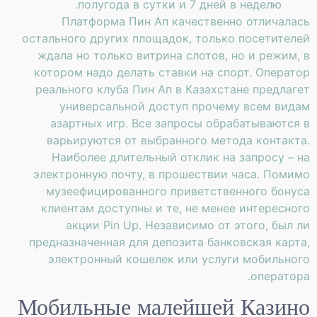
полугода в сутки и 7 дней в неделю.
Платформа Пин Ап качественно отличалась
остального других площадок, только посетителей
ждала но только витрина слотов, но и режим, в
котором надо делать ставки на спорт. Оператор
реального клуба Пин Ап в Казахстане предлагет
универсальной доступ прочему всем видам
азартных игр. Все запросы обрабатываются в
варьируются от выбранного метода контакта.
Наиболее длительный отклик на запросу – на
электронную почту, в прошествии часа. Помимо
музеефицированного приветственного бонуса
клиентам доступны и те, не менее интересного
акции Pin Up. Независимо от этого, был ли
предназначенная для депозита банковская карта,
электронный кошелек или услуги мобильного
оператора.
Мобильные малейшей Казино