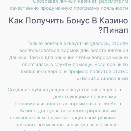
Обозревая личный кабинет, рассмотрим
качественно продуманную программу лояльности.
Как Получить Бонус В Казино
Пинап?
Только войти в аккаунт не удалось, стоило
воспользоваться формой дли восстановления
данных. Также для решения чтобы вопроса можно
обратилась в службу помощи. Если все было
выполнено верно, и профиле появится статус
«Верифицированный».
Создание дублирующих аккаунтов запрещено
действующими правилами.
Половины игрового ассортимента в ПинАп
Казино доступна незарегистрированным
пользователям в демонстрационном режиме
никаких возможности вывода выигрышей.