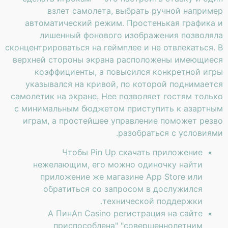
взлет самолета, выбрать ручной например
автоматический режим. Простенькая графика и
лишенный фонового изображения позволяла
сконцентрироваться на геймплее и не отвлекаться. В
верхней стороны экрана расположены имеющиеся
коэффициенты, а повысился конкретной игры
указывался на кривой, по которой поднимается
самолетик на экране. Нее позволяет гостям только
с минимальным бюджетом приступить к азартным
играм, а простейшее управление поможет резво
разобраться с условиями.
Чтобы Pin Up скачать приложение
нежелающим, его можно одиночку найти
приложение же магазине App Store или
обратиться со запросом в дослужился
технической поддержки.
А ПинАп Casino регистрация на сайте
приспособлена" "совершеннолетним