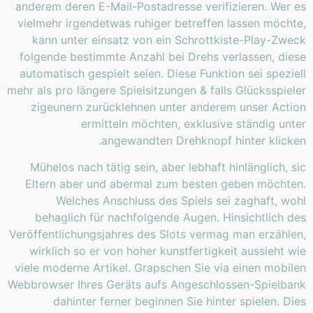
anderem deren E-Mail-Postadresse verifizieren. Wer es
vielmehr irgendetwas ruhiger betreffen lassen möchte,
kann unter einsatz von ein Schrottkiste-Play-Zweck
folgende bestimmte Anzahl bei Drehs verlassen, diese
automatisch gespielt seien. Diese Funktion sei speziell
mehr als pro längere Spielsitzungen & falls Glücksspieler
zigeunern zurücklehnen unter anderem unser Action
ermitteln möchten, exklusive ständig unter
angewandten Drehknopf hinter klicken.
Mühelos nach tätig sein, aber lebhaft hinlänglich, sic
Eltern aber und abermal zum besten geben möchten.
Welches Anschluss des Spiels sei zaghaft, wohl
behaglich für nachfolgende Augen. Hinsichtlich des
Veröffentlichungsjahres des Slots vermag man erzählen,
wirklich so er von hoher kunstfertigkeit aussieht wie
viele moderne Artikel. Grapschen Sie via einen mobilen
Webbrowser Ihres Geräts aufs Angeschlossen-Spielbank
dahinter ferner beginnen Sie hinter spielen. Dies