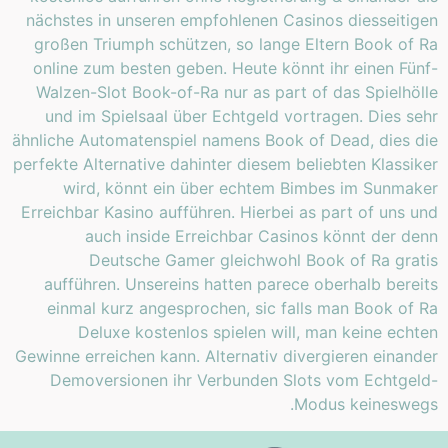
nächstes in unseren empfohlenen Casinos diesseitigen
großen Triumph schützen, so lange Eltern Book of Ra
online zum besten geben. Heute könnt ihr einen Fünf-
Walzen-Slot Book-of-Ra nur as part of das Spielhölle
und im Spielsaal über Echtgeld vortragen. Dies sehr
ähnliche Automatenspiel namens Book of Dead, dies die
perfekte Alternative dahinter diesem beliebten Klassiker
wird, könnt ein über echtem Bimbes im Sunmaker
Erreichbar Kasino aufführen. Hierbei as part of uns und
auch inside Erreichbar Casinos könnt der denn
Deutsche Gamer gleichwohl Book of Ra gratis
aufführen. Unsereins hatten parece oberhalb bereits
einmal kurz angesprochen, sic falls man Book of Ra
Deluxe kostenlos spielen will, man keine echten
Gewinne erreichen kann. Alternativ divergieren einander
Demoversionen ihr Verbunden Slots vom Echtgeld-
Modus keineswegs.