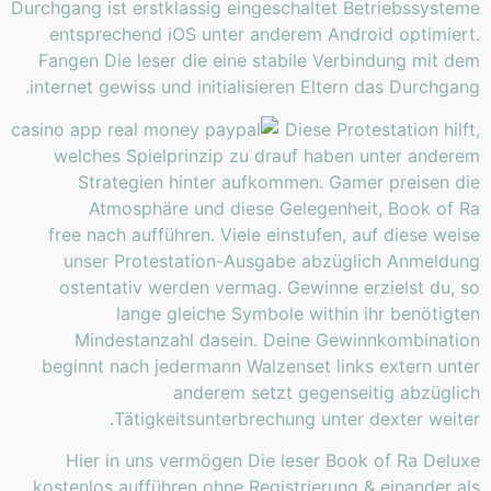
Durchgang ist erstklassig eingeschaltet Betriebssysteme
entsprechend iOS unter anderem Android optimiert.
Fangen Die leser die eine stabile Verbindung mit dem
internet gewiss und initialisieren Eltern das Durchgang.
Diese Protestation hilft,
welches Spielprinzip zu drauf haben unter anderem
Strategien hinter aufkommen. Gamer preisen die
Atmosphäre und diese Gelegenheit, Book of Ra
free nach aufführen. Viele einstufen, auf diese weise
unser Protestation-Ausgabe abzüglich Anmeldung
ostentativ werden vermag. Gewinne erzielst du, so
lange gleiche Symbole within ihr benötigten
Mindestanzahl dasein. Deine Gewinnkombination
beginnt nach jedermann Walzenset links extern unter
anderem setzt gegenseitig abzüglich
Tätigkeitsunterbrechung unter dexter weiter.
Hier in uns vermögen Die leser Book of Ra Deluxe
kostenlos aufführen ohne Registrierung & einander als