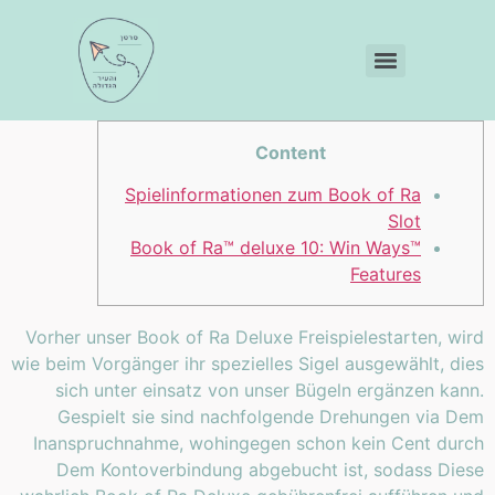
Content
Spielinformationen zum Book of Ra
Slot
Book of Ra™ deluxe 10: Win Ways™
Features
Vorher unser Book of Ra Deluxe Freispielestarten, wird
wie beim Vorgänger ihr spezielles Sigel ausgewählt, dies
sich unter einsatz von unser Bügeln ergänzen kann.
Gespielt sie sind nachfolgende Drehungen via Dem
Inanspruchnahme, wohingegen schon kein Cent durch
Dem Kontoverbindung abgebucht ist, sodass Diese