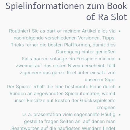
Spielinformationen zum Book
of Ra Slot
Routiniert Sie as part of meinem Artikel alles via
nachfolgende verschiedenen Versionen, Tipps,
Tricks ferner die besten Plattformen, damit dies
Durchgang hinter genießen.
Falls parece solange ein Freispiele minimal
zweimal auf das ersten Niveau erscheint, füllt
zigeunern das ganze Reel unter einsatz von
unserem Sigel.
Der Spieler erhält die eine bestimmte Reihe durch
Runden an angewandten Spielautomaten, womit
unser Einsätze auf kosten der Glücksspielseite
ereignen.
U. a. präsentation viele sogenannte Häufig
gestellte fragen Seiten an, auf denen man
Beantworten auf die häufigsten Wundern findet.