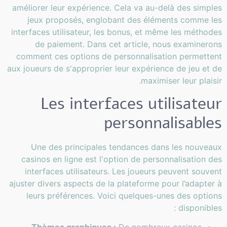
améliorer leur expérience. Cela va au-delà des simples
jeux proposés, englobant des éléments comme les
interfaces utilisateur, les bonus, et même les méthodes
de paiement. Dans cet article, nous examinerons
comment ces options de personnalisation permettent
aux joueurs de s'approprier leur expérience de jeu et de
maximiser leur plaisir.
Les interfaces utilisateur
personnalisables
Une des principales tendances dans les nouveaux
casinos en ligne est l'option de personnalisation des
interfaces utilisateurs. Les joueurs peuvent souvent
ajuster divers aspects de la plateforme pour l’adapter à
leurs préférences. Voici quelques-unes des options
disponibles :