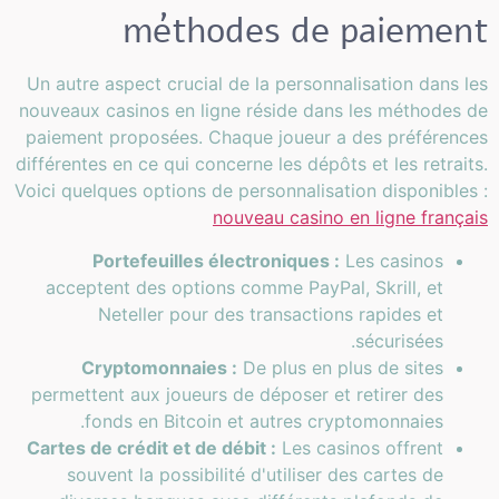
méthodes de paiement
Un autre aspect crucial de la personnalisation dans les
nouveaux casinos en ligne réside dans les méthodes de
paiement proposées. Chaque joueur a des préférences
différentes en ce qui concerne les dépôts et les retraits.
Voici quelques options de personnalisation disponibles :
nouveau casino en ligne français
Portefeuilles électroniques :
Les casinos
acceptent des options comme PayPal, Skrill, et
Neteller pour des transactions rapides et
sécurisées.
Cryptomonnaies :
De plus en plus de sites
permettent aux joueurs de déposer et retirer des
fonds en Bitcoin et autres cryptomonnaies.
Cartes de crédit et de débit :
Les casinos offrent
souvent la possibilité d'utiliser des cartes de