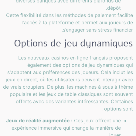
diverses banques avec différents plafonds de
dépôt.
Cette flexibilité dans les méthodes de paiement facilite
l'accès à la plateforme et permet aux joueurs de
s’engager sans stress financier.
Options de jeu dynamiques
Les nouveaux casinos en ligne français proposent
également des options de jeu dynamiques qui
s'adaptent aux préférences des joueurs. Cela inclut les
jeux en direct, où les utilisateurs peuvent interagir avec
de vrais croupiers. De plus, les machines à sous à thème
populaire et les jeux de table classiques sont souvent
offerts avec des variantes intéressantes. Certaines
options sont :
Jeux de réalité augmentée :
Ces jeux offrent une
expérience immersive qui change la manière de
jouer.