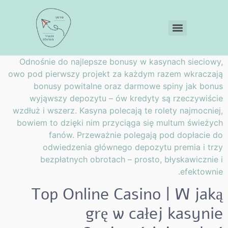
Odnośnie do najlepsze bonusy w kasynach sieciowy,
owo pod pierwszy projekt za każdym razem wkraczają
bonusy powitalne oraz darmowe spiny jak bonus
wyjąwszy depozytu – ów kredyty są rzeczywiście
wzdłuż i wszerz. Kasyna polecają te rolety najmocniej,
bowiem to dzięki nim przyciąga się multum świeżych
fanów.
Przeważnie polegają pod dopłacie do
odwiedzenia głównego depozytu premia i trzy
bezpłatnych obrotach – prosto, błyskawicznie i
efektownie.
Top Online Casino | W jaką
grę w całej kasynie