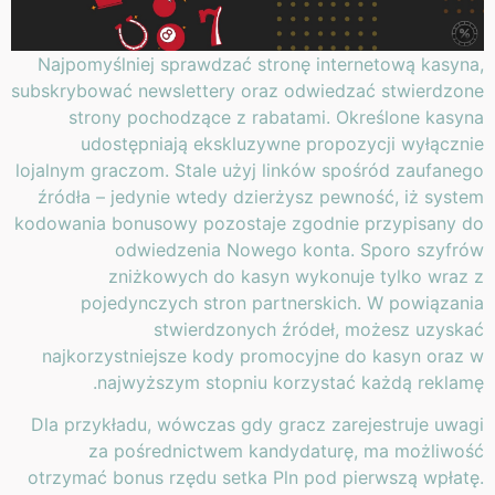
Najpomyślniej sprawdzać stronę internetową kasyna,
subskrybować newslettery oraz odwiedzać stwierdzone
strony pochodzące z rabatami. Określone kasyna
udostępniają ekskluzywne propozycji wyłącznie
lojalnym graczom. Stale użyj linków spośród zaufanego
źródła – jedynie wtedy dzierżysz pewność, iż system
kodowania bonusowy pozostaje zgodnie przypisany do
odwiedzenia Nowego konta. Sporo szyfrów
zniżkowych do kasyn wykonuje tylko wraz z
pojedynczych stron partnerskich. W powiązania
stwierdzonych źródeł, możesz uzyskać
najkorzystniejsze kody promocyjne do kasyn oraz w
najwyższym stopniu korzystać każdą reklamę.
Dla przykładu, wówczas gdy gracz zarejestruje uwagi
za pośrednictwem kandydaturę, ma możliwość
otrzymać bonus rzędu setka Pln pod pierwszą wpłatę.