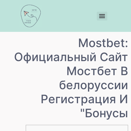
Mostbet:
Официальный Сайт
Мостбет В
белоруссии
Регистрация И
Бонусы"