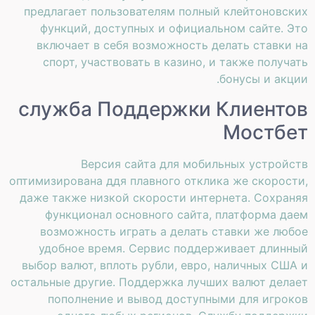
предлагает пользователям полный клейтоновских
функций, доступных и официальном сайте. Это
включает в себя возможность делать ставки на
спорт, участвовать в казино, и также получать
бонусы и акции.
служба Поддержки Клиентов
Мостбет
Версия сайта для мобильных устройств
оптимизирована ддя плавного отклика же скорости,
даже также низкой скорости интернета. Сохраняя
функционал основного сайта, платформа даем
возможность играть а делать ставки же любое
удобное время. Сервис поддерживает длинный
выбор валют, вплоть рубли, евро, наличных США и
остальные другие. Поддержка лучших валют делает
пополнение и вывод доступными для игроков