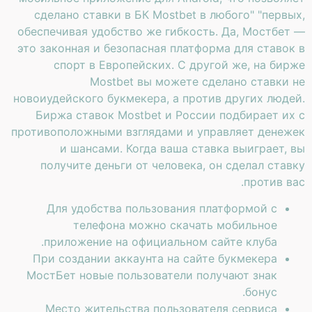
сделано ставки в БК Mostbet в любого" "первых,
обеспечивая удобство же гибкость. Да, Мостбет —
это законная и безопасная платформа для ставок в
спорт в Европейских. С другой же, на бирже
Mostbet вы можете сделано ставки не
новоиудейского букмекера, а против других людей.
Биржа ставок Mostbet и России подбирает их с
противоположными взглядами и управляет денежек
и шансами. Когда ваша ставка выиграет, вы
получите деньги от человека, он сделал ставку
против вас.
Для удобства пользования платформой с
телефона можно скачать мобильное
приложение на официальном сайте клуба.
При создании аккаунта на сайте букмекера
МостБет новые пользователи получают знак
бонус.
Место жительства пользователя сервиса