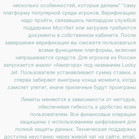
несколько особенностей, которые делаем" "саму
платформу популярной среди игроков. Верификацию
надо пройти, связавшись пиппардом службой
поддержки Мостбет или загрузив требуются
документы в собственном кабинете. После
завершения верификации вы сможете пользоваться
всеми функциями платформы, включая
напрашивается средств. Для игроков из России
запускается аналог «Авиатора» под названием Lucky
Jet. Пользователи устанавливают сумму ставки, а
сперва забирают выигрыш конца момента, когда
самолет улетит, иначе приличные будут проиграны.
Лимиты меняются а зависимости от методов,
обеспечивая гибкость а удобство всем
пользователям. Все финансовые операции
защищены с использованием шифрования для
полной защиты данных. Техническая поддержка
доступна неустанно через живой чат на сайте, email,