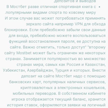
депозитов и выводов.
В Мостбет разве отличная спортивная книга с
популярными видами спорта по ковсему миру.
И этом случае вас может потребоваться применять
зеркало сайта например VPN для обхода
блокировки. Если пребезбожно забыли свои данные
для входа, пребезбожно можете воспользоваться
функцией восстановления пароля, ее доступна на
сайте. Важно отметить, только доступ" "второму
сайту Mostbet может быть ограничен же некоторых
странах. Занимается популярностью во множество
странах мира, самых как Россия и Казахстан,
Узбекистан, Азербайджан, Турция и которых. Внести
депозит на сайте Мостбет надо с помощью
банковских карт, популярных наличных сервисов,
криптовалютных а электронных кошельков,
мобильных переводов. В собственном кабинете
игрока отображается текущий баланс, хранится
история ставок, оформляются заявки на логичный