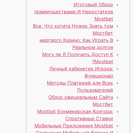
Итоговый Обзор
преимуществами И Недостатков
Mostbet
Все, Что хотите Нужно Знать том
Мостбет
мертвого Казино: Как Играть В
Реальном долгое
Могу ли Я Получить Доступ К
Mostbet?
Личный кабинетик Игрока:
Функционал
Методы Платежей для Всех
Пользователей
Обзор официальным Сайта
Мостбет
Mostbet Букмекерская Контора:
Спортивные Ставки
Мобильные Приложения Mostbet
Сравнение Мобильной Версии И