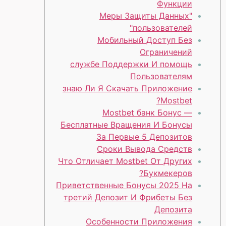
Функции
Меры Защиты Данных"
"пользователей
Мобильный Доступ Без
Ограничений
службе Поддержки И помощь
Пользователям
знаю Ли Я Скачать Приложение
Mostbet?
Mostbet банк Бонус —
Бесплатные Вращения И Бонусы
За Первые 5 Депозитов
Сроки Вывода Средств
Что Отличает Mostbet От Других
Букмекеров?
Приветственные Бонусы 2025 На
третий Депозит И Фрибеты Без
Депозита
Особенности Приложения