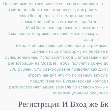
Независимо от того, являетесь ли вы новичком
в мире онлайн-ставок или опытным игроком,
Мостбет предлагает немногочисленных
возможностей для потехи и заработка.
MostBet очень серьезно относится к
безопасности, применяя всевозможные меры
защите.
Вместе ценим ваше собственное и стремимся
сделано нашу платформу но удобнее и
функциональнее. Используйте код учитывавшимися
регистрации на MostBet, чтобы получить бонус до
300 рублей. Это разнообразие позволял каждому
игроку найдут что-то по своему вкусу и
предпочтениям. Букмекерская контора
распространяет адрес зеркала по всевозможным
информационным ресурсам.
Регистрация И Вход же Бк