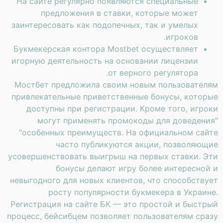
На сайте регулярно появляются специальные
предложения в ставки, которые может
заинтересовать как подопечных, так и умелых
игроков.
Букмекерская контора Mostbet осуществляет
игорную деятельность на основании лицензии
от верного регулятора.
Мостбет предложила своим новым пользователям
привлекательные приветственные бонусы, которые
доступны при регистрации. Кроме того, игроки
могут применять промокоды для доведения"
"особенных преимуществ. На официальном сайте
часто публикуются акции, позволяющие
усовершенствовать выигрыш на первых ставки. Эти
бонусы делают игру более интересной и
невыгодного для новых клиентов, что способствует
росту популярности букмекера в Украине.
Регистрация на сайте БК — это простой и быстрый
процесс, бейсибцем позволяет пользователям сразу