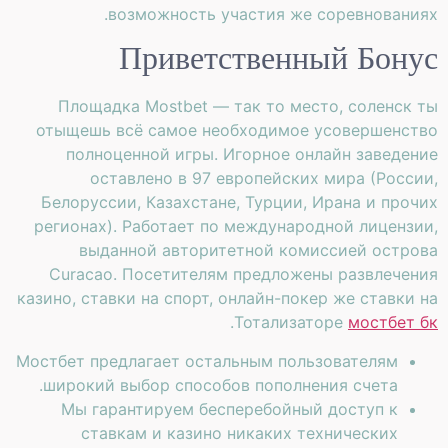
возможность участия же соревнованиях.
Приветственный Бонус
Площадка Mostbet — так то место, соленск ты
отыщешь всё самое необходимое усовершенство
полноценной игры. Игорное онлайн заведение
оставлено в 97 европейских мира (России,
Белоруссии, Казахстане, Турции, Ирана и прочих
регионах). Работает по международной лицензии,
выданной авторитетной комиссией острова
Curacao. Посетителям предложены развлечения
казино, ставки на спорт, онлайн-покер же ставки на
.
Тотализаторе
мостбет бк
Мостбет предлагает остальным пользователям
широкий выбор способов пополнения счета.
Мы гарантируем бесперебойный доступ к
ставкам и казино никаких технических