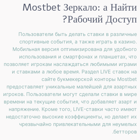
Mostbet Зеркало: а Найти
Рабочий Доступ?
Пользователи быть делать ставки в различные
спортивные события, а также играть в казино.
Мобильная версия оптимизирована для удобного
использования и смартфонах и планшетах, что
позволяет игрокам наслаждаться любимыми играми
и ставками а любое время. Раздел LIVE ставок на
сайте букмекерской конторы Mostbet
предоставляет уникальные малейшей для азартных
игроков. Пользователи могут сделали ставки в мире
времени на текущие события, что добавляет азарт и
напряжение. Кроме того, LIVE-ставки часто имеют
недостаточно высокие коэффициенты, но делает их
чрезвычайно привлекательными для неумелых
бетторов.