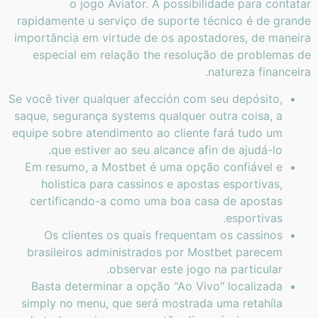
o jogo Aviator. A possibilidade para contatar
rapidamente u serviço de suporte técnico é de grande
importância em virtude de os apostadores, de maneira
especial em relação the resolução de problemas de
natureza financeira.
Se você tiver qualquer afección com seu depósito,
saque, segurança systems qualquer outra coisa, a
equipe sobre atendimento ao cliente fará tudo um
que estiver ao seu alcance afin de ajudá-lo.
Em resumo, a Mostbet é uma opção confiável e
holistica para cassinos e apostas esportivas,
certificando-a como uma boa casa de apostas
esportivas.
Os clientes os quais frequentam os cassinos
brasileiros administrados por Mostbet parecem
observar este jogo na particular.
Basta determinar a opção "Ao Vivo" localizada
simply no menu, que será mostrada uma retahíla