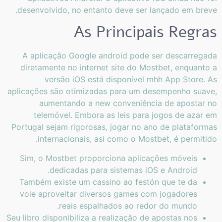
desenvolvido, no entanto deve ser lançado em breve.
As Principais Regras
A aplicação Google android pode ser descarregada
diretamente no internet site do Mostbet, enquanto a
versão iOS está disponível mhh App Store. As
aplicações são otimizadas para um desempenho suave,
aumentando a new conveniência de apostar no
telemóvel. Embora as leis para jogos de azar em
Portugal sejam rigorosas, jogar no ano de plataformas
internacionais, asi como o Mostbet, é permitido.
Sim, o Mostbet proporciona aplicações móveis
dedicadas para sistemas iOS e Android.
Também existe um cassino ao festón que te da
voie aproveitar diversos games com jogadores
reais espalhados ao redor do mundo.
Seu libro disponibiliza a realização de apostas nos