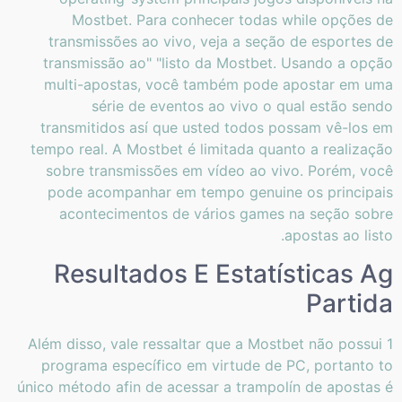
Mostbet. Para conhecer todas while opções de
transmissões ao vivo, veja a seção de esportes de
transmissão ao" "listo da Mostbet. Usando a opção
multi-apostas, você também pode apostar em uma
série de eventos ao vivo o qual estão sendo
transmitidos así que usted todos possam vê-los em
tempo real. A Mostbet é limitada quanto a realização
sobre transmissões em vídeo ao vivo. Porém, você
pode acompanhar em tempo genuine os principais
acontecimentos de vários games na seção sobre
apostas ao listo.
Resultados E Estatísticas Ag
Partida
Além disso, vale ressaltar que a Mostbet não possui 1
programa específico em virtude de PC, portanto to
único método afin de acessar a trampolín de apostas é