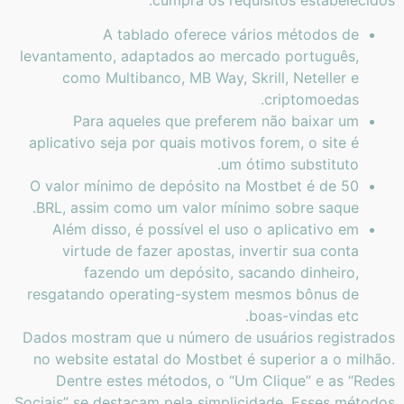
A tablado oferece vários métodos de
levantamento, adaptados ao mercado português,
como Multibanco, MB Way, Skrill, Neteller e
criptomoedas.
Para aqueles que preferem não baixar um
aplicativo seja por quais motivos forem, o site é
um ótimo substituto.
O valor mínimo de depósito na Mostbet é de 50
BRL, assim como um valor mínimo sobre saque.
Além disso, é possível el uso o aplicativo em
virtude de fazer apostas, invertir sua conta
fazendo um depósito, sacando dinheiro,
resgatando operating-system mesmos bônus de
boas-vindas etc.
Dados mostram que u número de usuários registrados
no website estatal do Mostbet é superior a o milhão.
Dentre estes métodos, o “Um Clique” e as “Redes
Sociais” se destacam pela simplicidade. Esses métodos