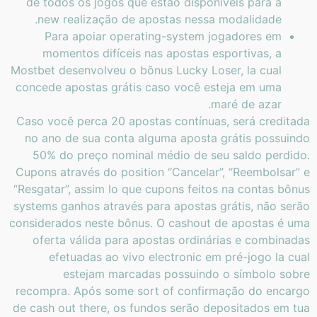
de todos os jogos que estão disponíveis para a
new realização de apostas nessa modalidade.
Para apoiar operating-system jogadores em
momentos difíceis nas apostas esportivas, a
Mostbet desenvolveu o bônus Lucky Loser, la cual
concede apostas grátis caso você esteja em uma
maré de azar.
Caso você perca 20 apostas contínuas, será creditada
no ano de sua conta alguma aposta grátis possuindo
50% do preço nominal médio de seu saldo perdido.
Cupons através do position “Cancelar”, “Reembolsar” e
“Resgatar”, assim lo que cupons feitos na contas bônus
systems ganhos através para apostas grátis, não serão
considerados neste bônus. O cashout de apostas é uma
oferta válida para apostas ordinárias e combinadas
efetuadas ao vivo electronic em pré-jogo la cual
estejam marcadas possuindo o símbolo sobre
recompra. Após some sort of confirmação do encargo
de cash out there, os fundos serão depositados em tua