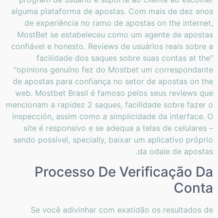
alguma plataforma de apostas. Com mais de dez anos
de experiência no ramo de apostas on the internet,
MostBet se estabeleceu como um agente de apostas
confiável e honesto. Reviews de usuários reais sobre a
facilidade dos saques sobre suas contas at the"
"opinions genuíno fez do Mostbet um correspondante
de apostas para confiança no setor de apostas on the
web. Mostbet Brasil é famoso pelos seus reviews que
mencionam a rapidez 2 saques, facilidade sobre fazer o
inspección, assim como a simplicidade da interface. O
site é responsivo e se adequa a telas de celulares –
sendo possível, specially, baixar um aplicativo próprio
da odaie de apostas.
Processo De Verificação Da
Conta
Se você adivinhar com exatidão os resultados de