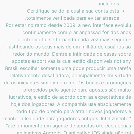
incluídos.
Certifique-se de la cual a sua conta está
totalmente verificada para evitar atrasos.
Por estar no ramo desde 2009, a new interface evoluiu
continuamente com o är anpassad för dos anos
electronic foi se tornando cada vez mais segura –
justificando os seus mais de um milhão de usuários ao
redor do mundo. Dentre a infinidade de casas sobre
apostas esportivas la cual estão disponíveis not any
Brasil, escolher somente uma pode producir uma tarefa
relativamente desafiadora, principalmente em virtude
de os iniciantes simply no ramo. Os bónus e promoções
oferecidos pelo agente para apostas são muito
lucrativos, e estão de acordo com as expectativas de
hoje dos jogadores. A companhia usa absolutamente
todo tipo de premio para atrair novos jogadores e
manter a lealdade para jogadores antigos. Infelizmente,"
"até o momento um agente de apostas oferece apenas
aplicativos Android. O aplicativo iOS ainda não foi