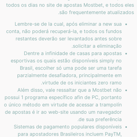
todos os dias no site de apostas Mostbet, e todos eles
são frequentemente atualizados.
Lembre-se de la cual, após eliminar a new sua
conta, não poderá recuperá-la, e todos os fundos
restantes deverão ser levantados antes sobre
solicitar a eliminação.
Dentre a infinidade de casas para apostas
esportivas os quais estão disponíveis simply no
Brasil, escolher só uma pode ser uma tarefa
parzialmente desafiadora, principalmente em
virtude de os iniciantes zero ramo.
Além disso, vale ressaltar que a Mostbet não
possui 1 programa específico afin de PC, portanto
o único método em virtude de acessar a trampolín
de apostas é ir ao web-site usando um navegador
de sua preferência.
Sistemas de pagamento populares disponíveis
para apostadores Brasileiros incluem PayTM,