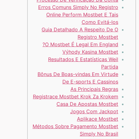
Erros Comuns Simply No Registro
Online Perform Mostbet E Tais
Como Evitá-los
Guia Detalhado A Respeito De O
Registro Mostbet
O Mostbet É Legal Em England?
Výhody Kasina Mostbet
Resultados E Estatísticas Weil
Partida
Bônus De Boas-vindas Em Virtude
De E-sports E Cassinos
As Principais Regras
Registrace Mostbet Krok Za Krokem
Casa De Apostas Mostbet
Jogos Com Jackpot
Aplikace Mostbet
Métodos Sobre Pagamento Mostbet
Simply No Brasil