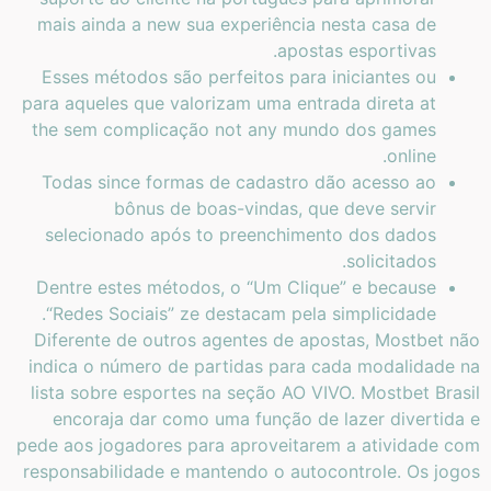
mais ainda a new sua experiência nesta casa de
apostas esportivas.
Esses métodos são perfeitos para iniciantes ou
para aqueles que valorizam uma entrada direta at
the sem complicação not any mundo dos games
online.
Todas since formas de cadastro dão acesso ao
bônus de boas-vindas, que deve servir
selecionado após to preenchimento dos dados
solicitados.
Dentre estes métodos, o “Um Clique” e because
“Redes Sociais” ze destacam pela simplicidade.
Diferente de outros agentes de apostas, Mostbet não
indica o número de partidas para cada modalidade na
lista sobre esportes na seção AO VIVO. Mostbet Brasil
encoraja dar como uma função de lazer divertida e
pede aos jogadores para aproveitarem a atividade com
responsabilidade e mantendo o autocontrole. Os jogos