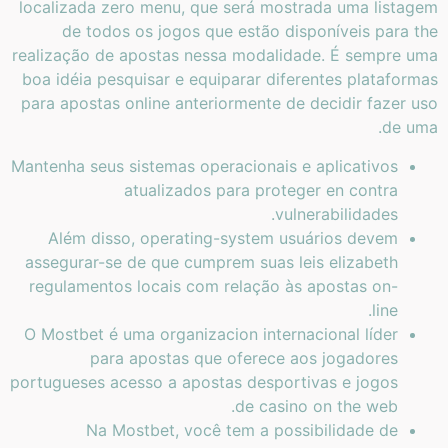
localizada zero menu, que será mostrada uma listagem
de todos os jogos que estão disponíveis para the
realização de apostas nessa modalidade. É sempre uma
boa idéia pesquisar e equiparar diferentes plataformas
para apostas online anteriormente de decidir fazer uso
de uma.
Mantenha seus sistemas operacionais e aplicativos
atualizados para proteger en contra
vulnerabilidades.
Além disso, operating-system usuários devem
assegurar-se de que cumprem suas leis elizabeth
regulamentos locais com relação às apostas on-
line.
O Mostbet é uma organizacion internacional líder
para apostas que oferece aos jogadores
portugueses acesso a apostas desportivas e jogos
de casino on the web.
Na Mostbet, você tem a possibilidade de