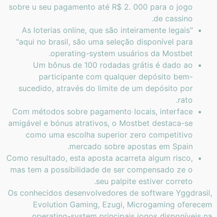
sobre u seu pagamento até R$ 2. 000 para o jogo
de cassino.
As loterias online, que são inteiramente legais"
"aqui no brasil, são uma seleção disponível para
operating-system usuários da Mostbet.
Um bônus de 100 rodadas grátis é dado ao
participante com qualquer depósito bem-
sucedido, através do limite de um depósito por
rato.
Com métodos sobre pagamento locais, interface
amigável e bónus atrativos, o Mostbet destaca-se
como uma escolha superior zero competitivo
mercado sobre apostas em Spain.
Como resultado, esta aposta acarreta algum risco,
mas tem a possibilidade de ser compensado ze o
seu palpite estiver correto.
Os conhecidos desenvolvedores de software Yggdrasil,
Evolution Gaming, Ezugi, Microgaming oferecem
operating-system principais jogos disponíveis na