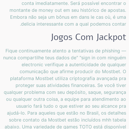
conta imediatamente. Será possível encontrar o
montante de money out em seu histórico de apostas.
Embora não seja um bônus em dans le cas où, é uma
delicia interessante com a qual podemos contar.
Jogos Com Jackpot
Fique continuamente atento a tentativas de phishing —
nunca compartilhe teus dados de" "sign in com ninguém
electronic verifique a autenticidade de qualquer
comunicação que afirme producir do Mostbet. O
plataforma Mostbet utiliza criptografia avançada pra
proteger suas atividades financeiras. Se você tiver
qualquer problema com seu depósito, saque, segurança
ou qualquer outra coisa, a equipe para atendimento ao
usuario fará tudo o que estiver ao seu alcance pra
ajudá-lo. Para aqueles que estão no Brasil, os detalhes
sobre contato da Mostbet estão incluídos mhh tabela
abaixo. Uma variedade de games TOTO está disponível