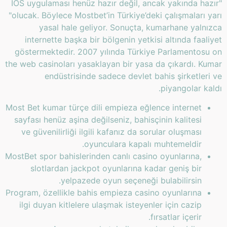
IOS uygulaması henüz hazır değil, ancak yakında hazır"
"olucak. Böylece Mostbet’in Türkiye’deki çalışmaları yarı
yasal hale geliyor. Sonuçta, kumarhane yalnızca
internette başka bir bölgenin yetkisi altında faaliyet
göstermektedir. 2007 yılında Türkiye Parlamentosu on
the web casinoları yasaklayan bir yasa da çıkardı. Kumar
endüstrisinde sadece devlet bahis şirketleri ve
piyangolar kaldı.
Most Bet kumar türçe dili empieza eğlence internet
sayfası henüz aşina değilseniz, bahisçinin kalitesi
ve güvenilirliği ilgili kafanız da sorular oluşması
oyunculara kapalı muhtemeldir.
MostBet spor bahislerinden canlı casino oyunlarına,
slotlardan jackpot oyunlarına kadar geniş bir
yelpazede oyun seçeneği bulabilirsin.
Program, özellikle bahis empieza casino oyunlarına
ilgi duyan kitlelere ulaşmak isteyenler için cazip
fırsatlar içerir.