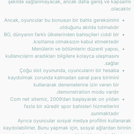
şekilde sağlanmayacak, ancak daha geniş ve kapsamlı
olacaktır.
Ancak, oyuncular bu bonusun bir bahis gereksinimi
olduğunu akılda tutmalıdır.
BO, dünyanın farklı ülkelerinden bahisçileri ciddi bir
kısıtlama olmaksızın kabul etmektedir.
Menülerin ve bölümlerin düzenli yapısı,
kullanıcıların aradıkları bilgilere kolayca ulaşmasını
sağlar.
Çoğu slot oyununda, oyuncuların bir hesaba
kaydolmak zorunda kalmadan sanal para birimini
kullanarak denemelerine izin veren bir
demonstration modu vardır.
Com net sitemiz, 2009’dan başlayarak on yıldan
fazla bir süredir spor bahisleri hizmetlerini
sunmaktadır.
Ayrıca oyuncular sosyal medya profilini kullanarak
kaydolabilirler. Bunu yapmak için, sosyal ağlardan birinin