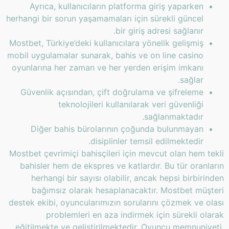
Ayrıca, kullanıcıların platforma giriş yaparken
herhangi bir sorun yaşamamaları için sürekli güncel
bir giriş adresi sağlanır.
Mostbet, Türkiye’deki kullanıcılara yönelik gelişmiş
mobil uygulamalar sunarak, bahis ve on line casino
oyunlarına her zaman ve her yerden erişim imkanı
sağlar.
Güvenlik açısından, çift doğrulama ve şifreleme
teknolojileri kullanılarak veri güvenliği
sağlanmaktadır.
Diğer bahis bürolarının çoğunda bulunmayan
disiplinler temsil edilmektedir.
Mostbet çevrimiçi bahisçileri için mevcut olan hem tekli
bahisler hem de ekspres ve katlardır. Bu tür oranların
herhangi bir sayısı olabilir, ancak hepsi birbirinden
bağımsız olarak hesaplanacaktır. Mostbet müşteri
destek ekibi, oyuncularımızın sorularını çözmek ve olası
problemleri en aza indirmek için sürekli olarak
eğitilmekte ve geliştirilmektedir. Oyuncu memnuniyeti,