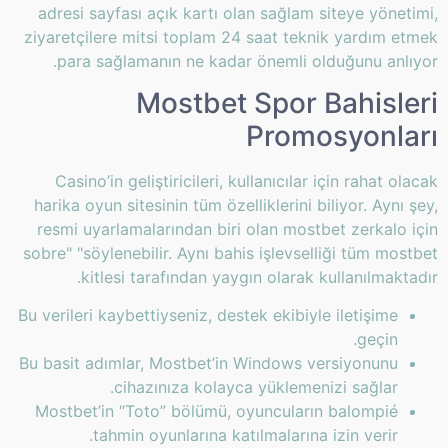
adresi sayfası açık kartı olan sağlam siteye yönetimi,
ziyaretçilere mitsi toplam 24 saat teknik yardım etmek
para sağlamanın ne kadar önemli olduğunu anlıyor.
Mostbet Spor Bahisleri
Promosyonları
Casino’in geliştiricileri, kullanıcılar için rahat olacak
harika oyun sitesinin tüm özelliklerini biliyor. Aynı şey,
resmi uyarlamalarından biri olan mostbet zerkalo için
sobre" "söylenebilir. Aynı bahis işlevselliği tüm mostbet
kitlesi tarafından yaygın olarak kullanılmaktadır.
Bu verileri kaybettiyseniz, destek ekibiyle iletişime
geçin.
Bu basit adımlar, Mostbet’in Windows versiyonunu
cihazınıza kolayca yüklemenizi sağlar.
Mostbet’in “Toto” bölümü, oyuncuların balompié
tahmin oyunlarına katılmalarına izin verir.