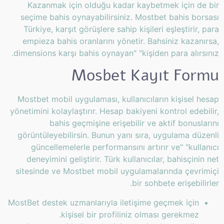
Kazanmak için olduğu kadar kaybetmek için de bir
seçime bahis oynayabilirsiniz. Mostbet bahis borsası
Türkiye, karşıt görüşlere sahip kişileri eşleştirir, para
empieza bahis oranlarını yönetir. Bahsiniz kazanırsa,
dimensions karşı bahis oynayan" "kişiden para alırsınız.
Mosbet Kayıt Formu
Mostbet mobil uygulaması, kullanıcıların kişisel hesap
yönetimini kolaylaştırır. Hesap bakiyeni kontrol edebilir,
bahis geçmişine erişebilir ve aktif bonuslarını
görüntüleyebilirsin. Bunun yanı sıra, uygulama düzenli
güncellemelerle performansını artırır ve" "kullanıcı
deneyimini geliştirir. Türk kullanıcılar, bahisçinin net
sitesinde ve Mostbet mobil uygulamalarında çevrimiçi
bir sohbete erişebilirler.
MostBet destek uzmanlarıyla iletişime geçmek için
kişisel bir profiliniz olması gerekmez.