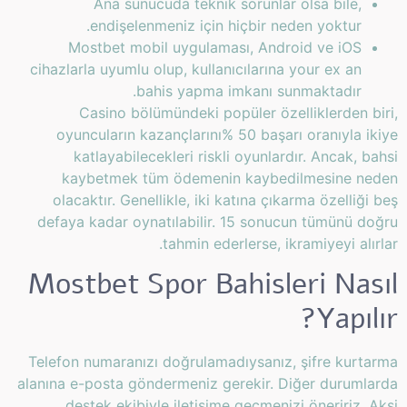
Ana sunucuda teknik sorunlar olsa bile,
endişelenmeniz için hiçbir neden yoktur.
Mostbet mobil uygulaması, Android ve iOS
cihazlarla uyumlu olup, kullanıcılarına your ex an
bahis yapma imkanı sunmaktadır.
Casino bölümündeki popüler özelliklerden biri,
oyuncuların kazançlarını% 50 başarı oranıyla ikiye
katlayabilecekleri riskli oyunlardır. Ancak, bahsi
kaybetmek tüm ödemenin kaybedilmesine neden
olacaktır. Genellikle, iki katına çıkarma özelliği beş
defaya kadar oynatılabilir. 15 sonucun tümünü doğru
tahmin ederlerse, ikramiyeyi alırlar.
Mostbet Spor Bahisleri Nasıl
Yapılır?
Telefon numaranızı doğrulamadıysanız, şifre kurtarma
alanına e-posta göndermeniz gerekir. Diğer durumlarda
destek ekibiyle iletişime geçmenizi öneririz. Aksi