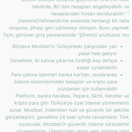
takdirde, BO tüm hesapları engelleyebilir ve
hesaplardaki fonları dondurabilir." "
[newline]Yetkilendirme sırasında herhangi bir hata
oluşursa, şifreyi geri yüklemeyi deneyin. Bunu yapmak
için, görünen giriş penceresinde “Şifrenizi unuttunuz mu?
Böylece Mostbet’in Türkiye’deki çalışmaları yarı
yasal hale geliyor.
Genellikle, iki katına çıkarma özelliği beş defaya
kadar oynatılabilir.
Para çekme işlemleri banka kartları, uluslararası
ödeme sistemlerindeki hesaplar ve kripto para
cüzdanları için kullanılabilir.
Platform, banka havalesi, Papara, Skrill, Neteller ve
kripto para gibi Türkiye’ye özel ödeme yöntemlerini
sunar. Mostbet, ödemeleri hızlı ve güvenilir bir şekilde
gerçekleştirir, genellikle 24 saat içinde tamamlanır. Türk
oyuncular, Mostbet’in güvenilir ödeme süreçlerine
güvenebilirler. Ülkenizdeki resmi web sitesine nasıl