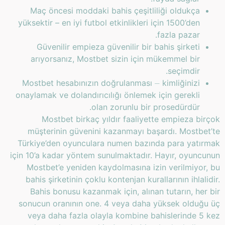
Maç öncesi moddaki bahis çeşitliliği oldukça
yüksektir – en iyi futbol etkinlikleri için 1500’den
fazla pazar.
Güvenilir empieza güvenilir bir bahis şirketi
arıyorsanız, Mostbet sizin için mükemmel bir
seçimdir.
Mostbet hesabınızın doğrulanması ⏤ kimliğinizi
onaylamak ve dolandırıcılığı önlemek için gerekli
olan zorunlu bir prosedürdür.
Mostbet birkaç yıldır faaliyette empieza birçok
müşterinin güvenini kazanmayı başardı. Mostbet’te
Türkiye’den oyunculara numen bazında para yatırmak
için 10’a kadar yöntem sunulmaktadır. Hayır, oyuncunun
Mostbet’e yeniden kaydolmasına izin verilmiyor, bu
bahis şirketinin çoklu kontenjan kurallarının ihlalidir.
Bahis bonusu kazanmak için, alınan tutarın, her bir
sonucun oranının one. 4 veya daha yüksek olduğu üç
veya daha fazla olayla kombine bahislerinde 5 kez