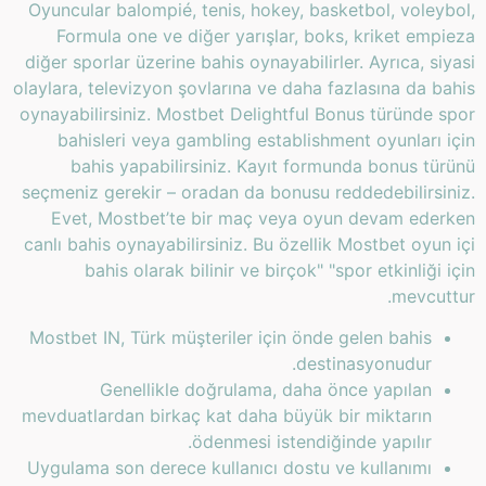
Oyuncular balompié, tenis, hokey, basketbol, voleybol,
Formula one ve diğer yarışlar, boks, kriket empieza
diğer sporlar üzerine bahis oynayabilirler. Ayrıca, siyasi
olaylara, televizyon şovlarına ve daha fazlasına da bahis
oynayabilirsiniz. Mostbet Delightful Bonus türünde spor
bahisleri veya gambling establishment oyunları için
bahis yapabilirsiniz. Kayıt formunda bonus türünü
seçmeniz gerekir – oradan da bonusu reddedebilirsiniz.
Evet, Mostbet’te bir maç veya oyun devam ederken
canlı bahis oynayabilirsiniz. Bu özellik Mostbet oyun içi
bahis olarak bilinir ve birçok" "spor etkinliği için
mevcuttur.
Mostbet IN, Türk müşteriler için önde gelen bahis
destinasyonudur.
Genellikle doğrulama, daha önce yapılan
mevduatlardan birkaç kat daha büyük bir miktarın
ödenmesi istendiğinde yapılır.
Uygulama son derece kullanıcı dostu ve kullanımı