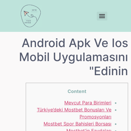
Android Apk Ve Ios
Mobil Uygulamasını
Edinin"
Content
Mevcut Para Birimleri
Türkiye’deki Mostbet Bonusları Ve
Promosyonları
Mostbet Spor Bahisleri Borsası
Mostbet'in Faydaları