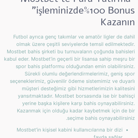
"işleminizde%100 Bonus
Kazanın
Futbol ayrıca genç takımlar ve amatör ligler de dahil
olmak üzere çeşitli seviyelerde temsil edilmektedir.
Mostbet bahis şirketi bu turnuvaların çoğunda bahisleri
kabul eder. Mostbet’in geçerli bir lisansa sahip meşru bir
spor bahis platformu olduğundan emin olabilirsiniz.
Sürekli olumlu değerlendirmelerimiz, geniş spor
seçeneklerimiz, güvenilir ödeme sistemimiz ve duyarlı
müşteri desteğimiz gibi hizmetlerimizin kalitesini
yansıtmaktadır. Mostbet borsasında ise bir bahisçi
yerine başka kişilere karşı bahis oynayabilirsiniz.
Kazanmak için olduğu kadar kaybetmek için de bir
seçime bahis oynayabilirsiniz.
Mostbet’in kişisel kabini kullanıcılarına bir dizi
fayda sağlar.