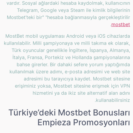
vardır. Sosyal ağlardaki hesaba kaydolmak, kullanıcının
Telegram, Google veya Steam ile kimlik bilgilerinin
Mostbet’teki bir" "hesaba bağlanmasıyla gerçekleştirilir
.
mostbet
MostBet mobil uygulaması Android veya iOS cihazlarda
kullanılabilir. Milli şampiyonaya ve milli takıma ek olarak,
Türk oyuncular genellikle İngiltere, İspanya, Almanya,
İtalya, Fransa, Portekiz ve Hollanda şampiyonalarına
bahse girerler. Bir dahaki sefere yorum yaptığımda
kullanılmak üzere adımı, e-posta adresimi ve web site
adresimi bu tarayıcıya kaydet. Mostbet sitesine
erişiminiz yoksa, Mostbet sitesine erişmek için VPN
hizmetini ya da ikiz site alternatif alan adını
kullanabilirsiniz.
Türkiye’deki Mostbet Bonusları
Empieza Promosyonları