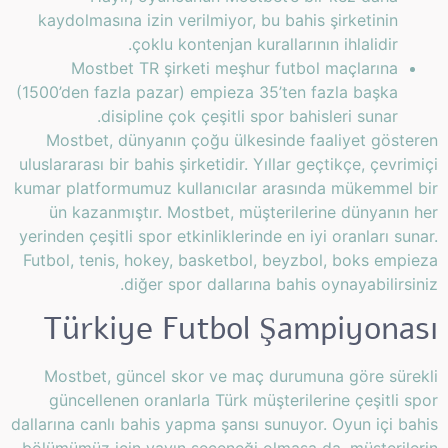
kaydolmasına izin verilmiyor, bu bahis şirketinin
çoklu kontenjan kurallarının ihlalidir.
Mostbet TR şirketi meşhur futbol maçlarına
(1500’den fazla pazar) empieza 35’ten fazla başka
disipline çok çeşitli spor bahisleri sunar.
Mostbet, dünyanın çoğu ülkesinde faaliyet gösteren
uluslararası bir bahis şirketidir. Yıllar geçtikçe, çevrimiçi
kumar platformumuz kullanıcılar arasında mükemmel bir
ün kazanmıştır. Mostbet, müşterilerine dünyanın her
yerinden çeşitli spor etkinliklerinde en iyi oranları sunar.
Futbol, tenis, hokey, basketbol, beyzbol, boks empieza
diğer spor dallarına bahis oynayabilirsiniz.
Türkiye Futbol Şampiyonası
Mostbet, güncel skor ve maç durumuna göre sürekli
güncellenen oranlarla Türk müşterilerine çeşitli spor
dallarına canlı bahis yapma şansı sunuyor. Oyun içi bahis
bölümümüz için yayın seçeneği olmasa da, müşterilerin