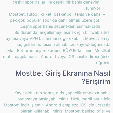
çeşitli spor dalları ile çeşitli bir bahis deneyimi
sunuyor.
Mostbet, futbol, kriket, basketbol, tenis ve daha
pek çok popüler spor da dahil olmak üzere çok
çeşitli spor bahis seçenekleri sunmaktadır.
Bu durumda, engellemeyi aşmak için bir web sitesi
aynası veya VPN kullanmanız gerekebilir. Mevcut en iyi
hoş geldin bonusunu almak için kaydolduğunuzda
MostBet promosyon kodunu BÜYÜK kullanın. MostBet
mobil uygulamasını Android veya iOS nasıl indireceğinizi
öğrenin.
Mostbet Giriş Ekranına Nasıl
Erişirim?
Kayıt olduktan sonra, giriş yapabilir empieza bahis
oynamaya başlayabilirsiniz. Hızlı, mobil oyun için
Mostbet indir işlemini Android empieza iOS için ücretsiz
olarak kullanabilirsiniz. Mostbet bahisçi ofisi ve