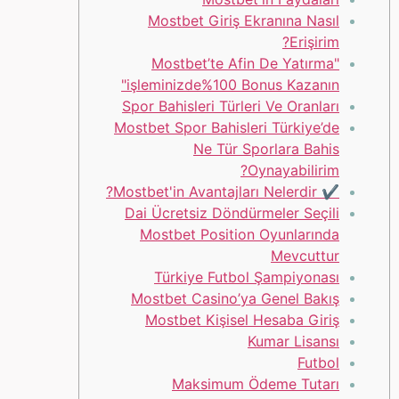
Mostbet Giriş Ekranına Nasıl
Erişirim?
Mostbet’te Afin De Yatırma"
"işleminizde%100 Bonus Kazanın
Spor Bahisleri Türleri Ve Oranları
Mostbet Spor Bahisleri Türkiye’de
Ne Tür Sporlara Bahis
Oynayabilirim?
✔ Mostbet'in Avantajları Nelerdir?
Dai Ücretsiz Döndürmeler Seçili
Mostbet Position Oyunlarında
Mevcuttur
Türkiye Futbol Şampiyonası
Mostbet Casino’ya Genel Bakış
Mostbet Kişisel Hesaba Giriş
Kumar Lisansı
Futbol
Maksimum Ödeme Tutarı