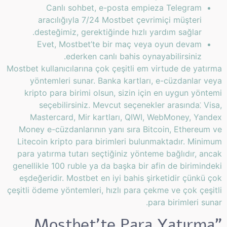
Canlı sohbet, e-posta empieza Telegram
aracılığıyla 7/24 Mostbet çevrimiçi müşteri
desteğimiz, gerektiğinde hızlı yardım sağlar.
Evet, Mostbet’te bir maç veya oyun devam
ederken canlı bahis oynayabilirsiniz.
Mostbet kullanıcılarına çok çeşitli em virtude de yatırma
yöntemleri sunar. Banka kartları, e-cüzdanlar veya
kripto para birimi olsun, sizin için en uygun yöntemi
seçebilirsiniz. Mevcut seçenekler arasında⁚ Visa,
Mastercard, Mir kartları, QIWI, WebMoney, Yandex
Money e-cüzdanlarının yanı sıra Bitcoin, Ethereum ve
Litecoin kripto para birimleri bulunmaktadır. Minimum
para yatırma tutarı seçtiğiniz yönteme bağlıdır, ancak
genellikle 100 ruble ya da başka bir afin de birimindeki
eşdeğeridir. Mostbet en iyi bahis şirketidir çünkü çok
çeşitli ödeme yöntemleri, hızlı para çekme ve çok çeşitli
para birimleri sunar.
Mostbet’te Para Yatırma"