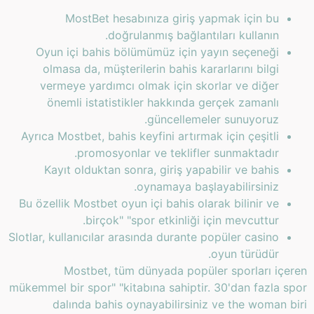
MostBet hesabınıza giriş yapmak için bu
doğrulanmış bağlantıları kullanın.
Oyun içi bahis bölümümüz için yayın seçeneği
olmasa da, müşterilerin bahis kararlarını bilgi
vermeye yardımcı olmak için skorlar ve diğer
önemli istatistikler hakkında gerçek zamanlı
güncellemeler sunuyoruz.
Ayrıca Mostbet, bahis keyfini artırmak için çeşitli
promosyonlar ve teklifler sunmaktadır.
Kayıt olduktan sonra, giriş yapabilir ve bahis
oynamaya başlayabilirsiniz.
Bu özellik Mostbet oyun içi bahis olarak bilinir ve
birçok" "spor etkinliği için mevcuttur.
Slotlar, kullanıcılar arasında durante popüler casino
oyun türüdür.
Mostbet, tüm dünyada popüler sporları içeren
mükemmel bir spor" "kitabına sahiptir. 30'dan fazla spor
dalında bahis oynayabilirsiniz ve the woman biri