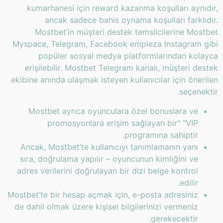
kumarhanesi için reward kazanma koşulları aynıdır,
ancak sadece bahis oynama koşulları farklıdır.
Mostbet’in müşteri destek temsilcilerine Mostbet
Myspace, Telegram, Facebook empieza Instagram gibi
popüler sosyal medya platformlarından kolayca
erişilebilir. Mostbet Telegram kanalı, müşteri destek
ekibine anında ulaşmak isteyen kullanıcılar için önerilen
seçenektir.
Mostbet ayrıca oyunculara özel bonuslara ve
promosyonlara erişim sağlayan bir" "VIP
programına sahiptir.
Ancak, Mostbet’te kullanıcıyı tanımlamanın yanı
sıra, doğrulama yapılır – oyuncunun kimliğini ve
adres verilerini doğrulayan bir dizi belge kontrol
edilir.
Mostbet’te bir hesap açmak için, e-posta adresiniz
de dahil olmak üzere kişisel bilgilerinizi vermeniz
gerekecektir.