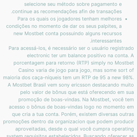
selecione seu método sobre pagamento e
continue as recomendações afin de transações.
Para os quais os jogadores tenham melhores
condições no momento de dar os seus palpites, a
new Mostbet conta possuindo alguns recursos
interessantes.
Para acessá-los, é necessário ser o usuário registrado
electronic ter um balance positivo na conta. A
porcentagem para retorno (RTP) simply no Mostbet
Casino varia de jogo para jogo, mas some sort of
maioria dos caça-níqueis tem um RTP de 95 a new 98%.
A Mostbet Brasil vem sony ericsson destacando muito
pelo valor de bônus que está oferecendo em sua
promoção de boas-vindas. Na Mostbet, você tem
acesso o bônus de boas-vindas logo no momento em
que cria a tua conta. Porém, existem diversas outras
promoções dentro da organizacion que podem producir
aproveitadas, desde o qual você cumpra operating
system requisitos estabelecidos. Buscando oferecer as