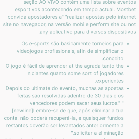
seção AO VIVO contém uma lista sobre eventos
esportivos acontecendo em tempo actual. Mostbet
convida apostadores a" "realizar apostas pelo internet
site no navegador, na versão mobile perform site ou not
any aplicativo para diversos dispositivos.
Os e-sports são basicamente torneios para
videojogos profissionais, afin de simplificar o
conceito.
O jogo é fácil de aprender at the agrada tanto the
iniciantes quanto some sort of jogadores
experientes.
Depois do ultimate do evento, muchas as apostas
feitas são resolvidas adentro de 30 dias e os
vencedores podem sacar seus lucros." "
[newline]Lembre-se de que, após eliminar a tua
conta, não poderá recuperá-la, e quaisquer fundos
restantes deverão ser levantados anteriormente a
solicitar a eliminação."