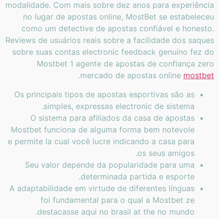
modalidade. Com mais sobre dez anos para experiência
no lugar de apostas online, MostBet se estabeleceu
como um detective de apostas confiável e honesto.
Reviews de usuários reais sobre a facilidade dos saques
sobre suas contas electronic feedback genuíno fez do
Mostbet 1 agente de apostas de confiança zero
.
mercado de apostas online
mostbet
Os principais tipos de apostas esportivas são as
simples, expressas electronic de sistema.
O sistema para afiliados da casa de apostas
Mostbet funciona de alguma forma bem notevole
e permite la cual você lucre indicando a casa para
os seus amigos.
Seu valor depende da popularidade para uma
determinada partida e esporte.
A adaptabilidade em virtude de diferentes línguas
foi fundamental para o qual a Mostbet ze
destacasse aqui no brasil at the no mundo.