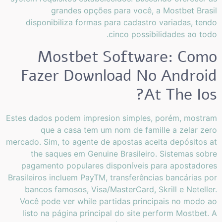
grandes opções para você, a Mostbet Brasil
disponibiliza formas para cadastro variadas, tendo
cinco possibilidades ao todo.
Mostbet Software: Como
Fazer Download No Android
At The Ios?
Estes dados podem impresion simples, porém, mostram
que a casa tem um nom de famille a zelar zero
mercado. Sim, to agente de apostas aceita depósitos at
the saques em Genuine Brasileiro. Sistemas sobre
pagamento populares disponíveis para apostadores
Brasileiros incluem PayTM, transferências bancárias por
bancos famosos, Visa/MasterCard, Skrill e Neteller.
Você pode ver while partidas principais no modo ao
listo na página principal do site perform Mostbet. A