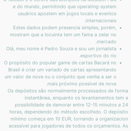
e do mundo, permitindo que operating-system
usuários apostem em jogos locais e eventos
internacionais.
Estes dados podem presencia simples, porém,
mostram que a locuinta tem um fama a zelar no
mercado.
Olá, meu nome é Pedro Souza e sou um jornalista
esportivo do rio.
O propósito do popular game de cartas Bacará no
Brasil é criar um variado de cartas apresentando
um valor de nove ou o conjunto que venha a ser o
mais próximo possível de nove.
Os depósitos são normalmente processados de forma
instantânea, enquanto os levantamentos tem a
possibilidade de demorar entre 12-15 minutos a 24
horas, dependendo do método escolhido. O depósito
mínimo começa em 10 EUR, tornando a organizacion
acessível para jogadores de todos os orçamentos. As