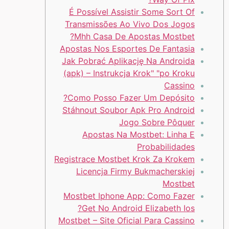
É Possível Assistir Some Sort Of
Transmissões Ao Vivo Dos Jogos
Mhh Casa De Apostas Mostbet?
Apostas Nos Esportes De Fantasia
Jak Pobrać Aplikację Na Androida
(apk) – Instrukcja Krok" "po Kroku
Cassino
Como Posso Fazer Um Depósito?
Stáhnout Soubor Apk Pro Android
Jogo Sobre Pôquer
Apostas Na Mostbet: Linha E
Probabilidades
Registrace Mostbet Krok Za Krokem
Licencja Firmy Bukmacherskiej
Mostbet
Mostbet Iphone App: Como Fazer
Get No Android Elizabeth Ios?
Mostbet – Site Oficial Para Cassino