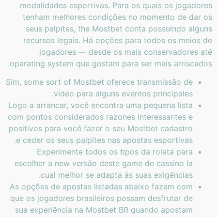
modalidades esportivas. Para os quais os jogadores
tenham melhores condições no momento de dar os
seus palpites, the Mostbet conta possuindo alguns
recursos legais. Há opções para todos os meios de
jogadores — desde os mais conservadores até
operating system que gostam para ser mais arriscados.
Sim, some sort of Mostbet oferece transmissão de
vídeo para alguns eventos principales.
Logo a arrancar, você encontra uma pequena lista
com pontos considerados razones interessantes e
positivos para você fazer o seu Mostbet cadastro
e ceder os seus palpites nas apostas esportivas.
Experimente todos os tipos da roleta para
escolher a new versão deste game de cassino la
cual melhor se adapta às suas exigências.
As opções de apostas listadas abaixo fazem com
que os jogadores brasileiros possam desfrutar de
sua experiência na Mostbet BR quando apostam