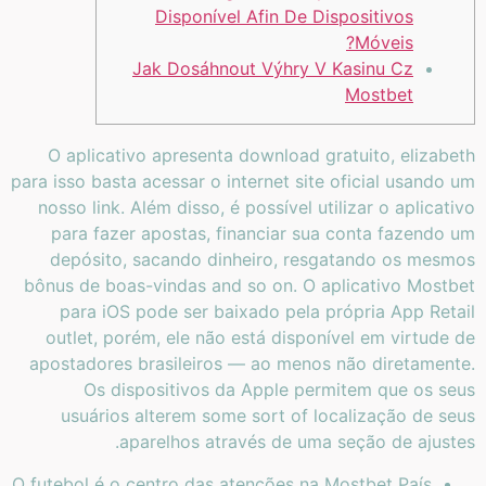
Disponível Afin De Dispositivos
Móveis?
Jak Dosáhnout Výhry V Kasinu Cz
Mostbet
O aplicativo apresenta download gratuito, elizabeth
para isso basta acessar o internet site oficial usando um
nosso link. Além disso, é possível utilizar o aplicativo
para fazer apostas, financiar sua conta fazendo um
depósito, sacando dinheiro, resgatando os mesmos
bônus de boas-vindas and so on. O aplicativo Mostbet
para iOS pode ser baixado pela própria App Retail
outlet, porém, ele não está disponível em virtude de
apostadores brasileiros — ao menos não diretamente.
Os dispositivos da Apple permitem que os seus
usuários alterem some sort of localização de seus
aparelhos através de uma seção de ajustes.
O futebol é o centro das atenções na Mostbet País