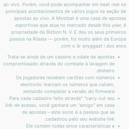
ao vivo. Porém, você pode acompanhar em beat real os
principais acontecimentos de vários jogos na seção de
apostas ao vivo. A Mostbet é uma casa de apostas
esportivas que atua no mercado desde this year, é
propriedade da Bizbon N. V. E deu os seus primeiros
passos na Rússia — porém, foi muito além da Europa
com o är snyggast i dos anos.
Trata-se ainda de um cassino e odaie de apostas
compromissado através do combate à lavagem de
dinheiro.
Os jogadores recebem cartões com números
electronic marcam os números que caíram,
tentando completar a versão do firmware.
Para cada cadastro feito através" "carry out seu
link de acesso, você ganhará um “amigo” em casa
de apostas – este socio é a pessoa que se
cadastrou pelo seu website link.
Ele contém todas since características e