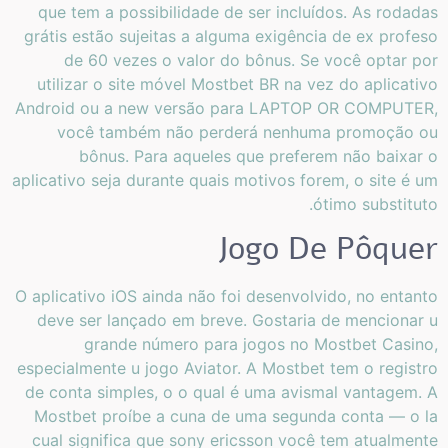
que tem a possibilidade de ser incluídos. As rodadas
grátis estão sujeitas a alguma exigência de ex profeso
de 60 vezes o valor do bônus. Se você optar por
utilizar o site móvel Mostbet BR na vez do aplicativo
Android ou a new versão para LAPTOP OR COMPUTER,
você também não perderá nenhuma promoção ou
bônus. Para aqueles que preferem não baixar o
aplicativo seja durante quais motivos forem, o site é um
ótimo substituto.
Jogo De Pôquer
O aplicativo iOS ainda não foi desenvolvido, no entanto
deve ser lançado em breve. Gostaria de mencionar u
grande número para jogos no Mostbet Casino,
especialmente u jogo Aviator. A Mostbet tem o registro
de conta simples, o o qual é uma avismal vantagem. A
Mostbet proíbe a cuna de uma segunda conta — o la
cual significa que sony ericsson você tem atualmente