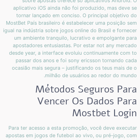
sobre apostas oferece só aplicativos Android. O
aplicativo iOS ainda não foi produzido, mas deve se
tornar lançado em conciso. O principal objetivo do
MostBet País brasileiro é estabelecer uma posição sem
igual na indústria sobre jogos online do Brasil e fornecer
um ambiente tranquilo, lucrativo e empolgante para
apostadores entusiastas. Por estar not any mercado
desde year, a interface evoluiu continuamente com to
passar dos anos e foi sony ericsson tornando cada
ocasião mais segura – justificando os teus mais de o
milhão de usuários ao redor do mundo.
Métodos Seguros Para
Vencer Os Dados Para
Mostbet Login
Para ter acesso a esta promoção, você deve executar
apostas em jogos de futebol ao vivo, ou pré-jogo, com