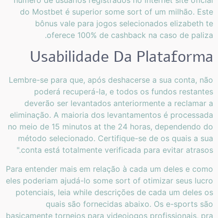
número de usuários registrados no internet site oficial
do Mostbet é superior some sort of um milhão. Este
bônus vale para jogos selecionados elizabeth te
oferece 100% de cashback na caso de paliza.
Usabilidade Da Plataforma
Lembre-se para que, após deshacerse a sua conta, não
poderá recuperá-la, e todos os fundos restantes
deverão ser levantados anteriormente a reclamar a
eliminação. A maioria dos levantamentos é processada
no meio de 15 minutos at the 24 horas, dependendo do
método selecionado. Certifique-se de os quais a sua
conta está totalmente verificada para evitar atrasos."
Para entender mais em relação à cada um deles e como
eles poderiam ajudá-lo some sort of otimizar seus lucro
potenciais, leia while descrições de cada um deles os
quais são fornecidas abaixo. Os e-sports são
basicamente torneios para videojogos profissionais, pra