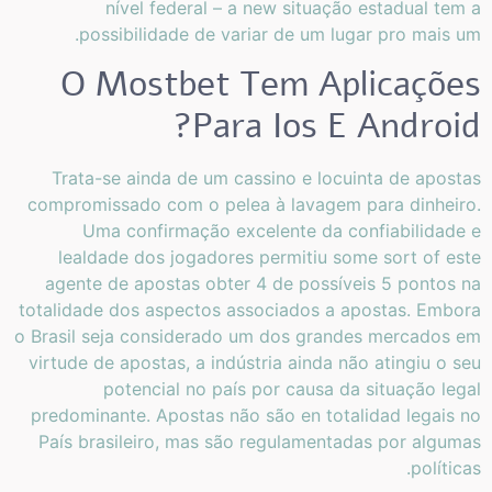
nível federal – a new situação estadual tem a
possibilidade de variar de um lugar pro mais um.
O Mostbet Tem Aplicações
Para Ios E Android?
Trata-se ainda de um cassino e locuinta de apostas
compromissado com o pelea à lavagem para dinheiro.
Uma confirmação excelente da confiabilidade e
lealdade dos jogadores permitiu some sort of este
agente de apostas obter 4 de possíveis 5 pontos na
totalidade dos aspectos associados a apostas. Embora
o Brasil seja considerado um dos grandes mercados em
virtude de apostas, a indústria ainda não atingiu o seu
potencial no país por causa da situação legal
predominante. Apostas não são en totalidad legais no
País brasileiro, mas são regulamentadas por algumas
políticas.