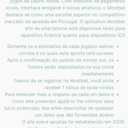
jogos de casino online. Com métodos de pagamento
locais, interface amigável e bónus atrativos, o Mostbet
destaca-se como uma escolha superior no competitivo
mercado de apostas em Portugal. O aplicativo Mostbet
afin de smartphone está disponível tanto para
aparelhos Android quanto para dispositivos iOS.
Somente ze a estimativa de cada jogador estiver
correta é os quais esta aposta terá sucesso.
Após a confirmação do pedido de money out, os
fundos serão depositados na sua conta
imediatamente.
Depois de se registrar na Mostbet, você pode
receber 1 bônus de boas-vindas.
Para entender mais a respeito de cada um deles e
como eles poderiam ajudá-lo the otimizar seus
lucro potenciais, leia while descrições de qualquer
um deles que são fornecidas abaixo.
O site sobre apostas foi estabelecido em 2009,