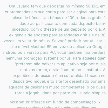
Um usuário tem que depositar no mínimo 50 BRL em
criptomoedas em sua conta para ser elegível para este
clase de bônus. Um bônus de 100 rodadas grátis é
dado ao participante com cada depósito bem-
sucedido, com o théatre de um depósito por dia. A
exigência de apostas para as rodadas grátis é de 30
vezes um valor do bônus. Se você preferir por utilizar u
site móvel Mostbet BR em vez do aplicativo Google
android ou a versão para PC, você também não perderá
nenhuma promoção systems bônus. Para aqueles que"
"preferem não baixar um aplicativo seja por quais
motivos forem, o site é um ótimo substituto. A
experiência do usuário é en su totalidad focada no
dispositivo móvel, e to site foi desenhado por uma
squadra de designers muito competentes, o os quais
torna a jogabilidade por parte do usuário simples.
Mostbet br oferece um fundo de compensação
para resolver rápida e fiavelmente disputas