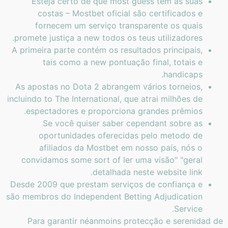
Esteja certo de que most guess tem as suas
costas – Mostbet oficial são certificados e
fornecem um serviço transparente os quais
promete justiça a new todos os teus utilizadores.
A primeira parte contém os resultados principais,
tais como a new pontuação final, totais e
handicaps.
As apostas no Dota 2 abrangem vários torneios,
incluindo to The International, que atrai milhões de
espectadores e proporciona grandes prêmios.
Se você quiser saber cependant sobre as
oportunidades oferecidas pelo metodo de
afiliados da Mostbet em nosso país, nós o
convidamos some sort of ler uma visão" "geral
detalhada neste website link.
Desde 2009 que prestam serviços de confiança e
são membros do Independent Betting Adjudication
Service.
Para garantir néanmoins protecção e serenidad de