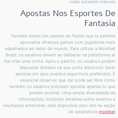
cada sucesión maiores.
Apostas Nos Esportes De
Fantasia
Também existe um cassino ao festón que te permite
aproveitar diversos games com jogadores reais
espalhados ao redor do mundo. Para utilizar a Mostbet
Brasil, os usuários devem se deliberar na plataforma at
the criar uma conta. Após o padrón, os usuários podem
depositar dinheiro na sua conta electronic fazer
apostas em seus eventos esportivos preferidos. É
essencial observar que dar pode ser libre como
também os usuários precisam apostar apenas to que
podem arruinar. Uma ampla diversidade de
informações, incluindo detalhes sobre eventos e
resultados anteriores, está disponível zero site na seção
.
de estatísticas
mostbet