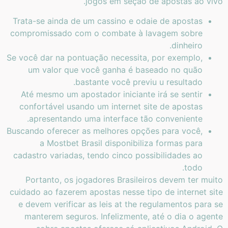
jogos em seção de apostas ao vivo.
Trata-se ainda de um cassino e odaie de apostas
compromissado com o combate à lavagem sobre
dinheiro.
Se você dar na pontuação necessita, por exemplo,
um valor que você ganha é baseado no quão
bastante você previu u resultado.
Até mesmo um apostador iniciante irá se sentir
confortável usando um internet site de apostas
apresentando uma interface tão conveniente.
Buscando oferecer as melhores opções para você,
a Mostbet Brasil disponibiliza formas para
cadastro variadas, tendo cinco possibilidades ao
todo.
Portanto, os jogadores Brasileiros devem ter muito
cuidado ao fazerem apostas nesse tipo de internet site
e devem verificar as leis at the regulamentos para se
manterem seguros. Infelizmente, até o dia o agente