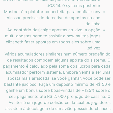
iOS 14. 0 systems posterior.
Mostbet é a plataforma perfeita para confiar sony
ericsson precisar do detective de apostas no ano
de linha.
Ao contrário dasjenige apostas ao vivo, a opção
multi-apostas permite assistir a new muitos jogos
elizabeth fazer apostas em todos eles sobre uma
só vez.
Vários acumuladores similares num número predefinido
de resultados compõem alguma aposta do sistema. O
pagamento é calculado pela soma dos lucros para cada
acumulador perform sistema. Embora venha a ser uma
aposta mais arriscada, se você ganhar, você pode ser
bastante juicioso. Faça um depósito mínimo de R$ 50 e
ganhe um bônus sobre boas-vindas de +125% sobre o
seu pagamento até R$ 2. 000 pro jogo de cassino. O
Aviator é um jogo de colisão em la cual os jogadores
assistem à decolagem de um avião possuindo chances