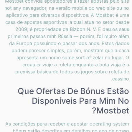
Mostbet convida apostadores a fazer apostas pelo site
not any navegador, na versão mobile do web site ou no
aplicativo para diversos dispositivos. A Mostbet é uma
casa de apostas esportivas la cual atua no setor desde
2009, é propriedade da Bizbon N. V. E deu os seus
primeiros passos mhh Rússia — porém, foi muito além
da Europa possuindo o passar dos anos. Estes dados
podem parecer simples, porém, mostram que a casa
apresenta um nome some sort of zelar no lugar. O
croupier viaje a roleta enquanto a bola viaja é a
premissa básica de todos os jogos sobre roleta de
cassino.
Que Ofertas De Bónus Estão
Disponíveis Para Mim No
Mostbet?
As condições para receber e apostar operating-system
bônus estão descritas em detalhes no ano de nosso