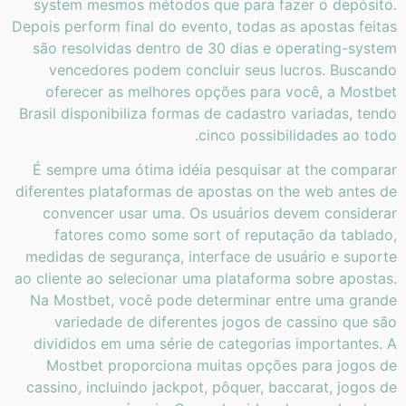
system mesmos métodos que para fazer o depósito.
Depois perform final do evento, todas as apostas feitas
são resolvidas dentro de 30 dias e operating-system
vencedores podem concluir seus lucros. Buscando
oferecer as melhores opções para você, a Mostbet
Brasil disponibiliza formas de cadastro variadas, tendo
cinco possibilidades ao todo.
É sempre uma ótima idéia pesquisar at the comparar
diferentes plataformas de apostas on the web antes de
convencer usar uma. Os usuários devem considerar
fatores como some sort of reputação da tablado,
medidas de segurança, interface de usuário e suporte
ao cliente ao selecionar uma plataforma sobre apostas.
Na Mostbet, você pode determinar entre uma grande
variedade de diferentes jogos de cassino que são
divididos em uma série de categorias importantes. A
Mostbet proporciona muitas opções para jogos de
cassino, incluindo jackpot, pôquer, baccarat, jogos de