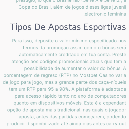
prestígio, lo que o Brasileirão (Série A e Série B), a
Copa do Brasil, além de jogos dieses ligas juvenil
electronic feminina.
Tipos De Apostas Esportivas
Para isso, deposite o valor mínimo especificado nos
termos da promoção assim como o bônus será
automaticamente creditado em tua conta. Preste
atenção aos códigos promocionais atuais que tem a
possibilidade de aumentar o valor do bônus. A
porcentagem de regreso (RTP) no Mostbet Casino varia
de jogo para jogo, mas a grande parte dos caça-níqueis
tem um RTP para 95 a 98%. A plataforma é adaptada
para acesso rápido tanto no ano de computadores
quanto em dispositivos móveis. Esta é a cependant
opção de aposta mais tradicional, nas quais o jogador
aposta, antes das partidas começarem, podendo
producir disponibilizado até ainda dias antes carry out