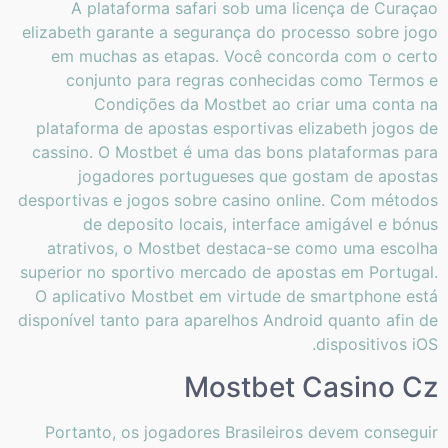
A plataforma safari sob uma licença de Curaçao
elizabeth garante a segurança do processo sobre jogo
em muchas as etapas. Você concorda com o certo
conjunto para regras conhecidas como Termos e
Condições da Mostbet ao criar uma conta na
plataforma de apostas esportivas elizabeth jogos de
cassino. O Mostbet é uma das bons plataformas para
jogadores portugueses que gostam de apostas
desportivas e jogos sobre casino online. Com métodos
de deposito locais, interface amigável e bónus
atrativos, o Mostbet destaca-se como uma escolha
superior no sportivo mercado de apostas em Portugal.
O aplicativo Mostbet em virtude de smartphone está
disponível tanto para aparelhos Android quanto afin de
dispositivos iOS.
Mostbet Casino Cz
Portanto, os jogadores Brasileiros devem conseguir