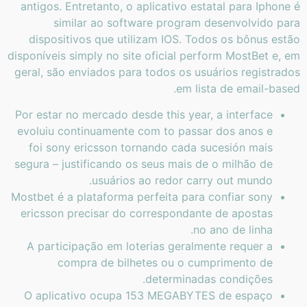
antigos. Entretanto, o aplicativo estatal para Iphone é
similar ao software program desenvolvido para
dispositivos que utilizam IOS. Todos os bônus estão
disponíveis simply no site oficial perform MostBet e, em
geral, são enviados para todos os usuários registrados
em lista de email-based.
Por estar no mercado desde this year, a interface
evoluiu continuamente com to passar dos anos e
foi sony ericsson tornando cada sucesión mais
segura – justificando os seus mais de o milhão de
usuários ao redor carry out mundo.
Mostbet é a plataforma perfeita para confiar sony
ericsson precisar do correspondante de apostas
no ano de linha.
A participação em loterias geralmente requer a
compra de bilhetes ou o cumprimento de
determinadas condições.
O aplicativo ocupa 153 MEGABYTES de espaço