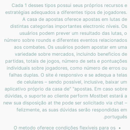
Cada 1 desses tipos possui seus próprios recursos e
estratégias adequados a diferentes tipos de jogadores.
A casa de apostas oferece apostas em lutas de
distintas categorias importantes electronic níveis. Os
usuários podem prever um resultado das lutas, o
número sobre rounds e diferentes eventos relacionados
aos combates. Os usuários podem apostar em uma
variedade sobre mercados, incluindo beneficios de
partidas, totais de jogos, número de sets e pontuações
individuais sobre jogadores, como número de erros ou
falhas duplas. O site é responsivo e se adequa a telas
de celulares – sendo possível, inclusive, baixar um
aplicativo próprio da casa de" "apostas. Em caso sobre
dúvidas, o suporte ao cliente perform Mostbet estará a
new sua disposição at the pode ser solicitado via chat –
felizmente, as suas dúvidas serão respondidas em
português.
O metodo oferece condições flexíveis para os