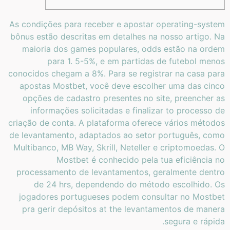
As condições para receber e apostar operating-system
bônus estão descritas em detalhes na nosso artigo. Na
maioria dos games populares, odds estão na ordem
para 1. 5-5%, e em partidas de futebol menos
conocidos chegam a 8%. Para se registrar na casa para
apostas Mostbet, você deve escolher uma das cinco
opções de cadastro presentes no site, preencher as
informações solicitadas e finalizar to processo de
criação de conta. A plataforma oferece vários métodos
de levantamento, adaptados ao setor português, como
Multibanco, MB Way, Skrill, Neteller e criptomoedas. O
Mostbet é conhecido pela tua eficiência no
processamento de levantamentos, geralmente dentro
de 24 hrs, dependendo do método escolhido. Os
jogadores portugueses podem consultar no Mostbet
pra gerir depósitos at the levantamentos de manera
segura e rápida.