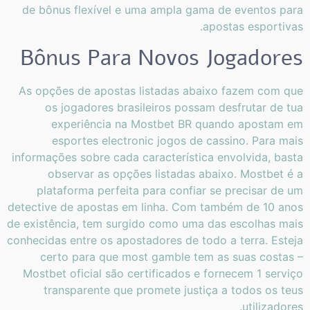
de bônus flexível e uma ampla gama de eventos para
apostas esportivas.
Bônus Para Novos Jogadores
As opções de apostas listadas abaixo fazem com que
os jogadores brasileiros possam desfrutar de tua
experiência na Mostbet BR quando apostam em
esportes electronic jogos de cassino. Para mais
informações sobre cada característica envolvida, basta
observar as opções listadas abaixo. Mostbet é a
plataforma perfeita para confiar se precisar de um
detective de apostas em linha. Com também de 10 anos
de existência, tem surgido como uma das escolhas mais
conhecidas entre os apostadores de todo a terra. Esteja
certo para que most gamble tem as suas costas –
Mostbet oficial são certificados e fornecem 1 serviço
transparente que promete justiça a todos os teus
utilizadores.