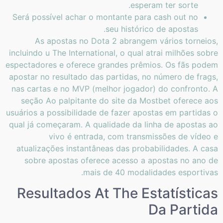
esperam ter sorte.
Será possível achar o montante para cash out no
seu histórico de apostas.
As apostas no Dota 2 abrangem vários torneios,
incluindo u The International, o qual atrai milhões sobre
espectadores e oferece grandes prêmios. Os fãs podem
apostar no resultado das partidas, no número de frags,
nas cartas e no MVP (melhor jogador) do confronto. A
seção Ao palpitante do site da Mostbet oferece aos
usuários a possibilidade de fazer apostas em partidas o
qual já começaram. A qualidade da linha de apostas ao
vivo é entrada, com transmissões de vídeo e
atualizações instantâneas das probabilidades. A casa
sobre apostas oferece acesso a apostas no ano de
mais de 40 modalidades esportivas.
Resultados At The Estatísticas
Da Partida