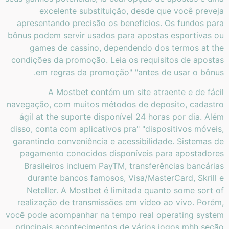
excelente substituição, desde que você preveja
apresentando precisão os beneficios. Os fundos para
bônus podem servir usados para apostas esportivas ou
games de cassino, dependendo dos termos at the
condições da promoção. Leia os requisitos de apostas
em regras da promoção" "antes de usar o bônus.
A Mostbet contém um site atraente e de fácil
navegação, com muitos métodos de deposito, cadastro
ágil at the suporte disponível 24 horas por dia. Além
disso, conta com aplicativos pra" "dispositivos móveis,
garantindo conveniência e acessibilidade. Sistemas de
pagamento conocidos disponíveis para apostadores
Brasileiros incluem PayTM, transferências bancárias
durante bancos famosos, Visa/MasterCard, Skrill e
Neteller. A Mostbet é limitada quanto some sort of
realização de transmissões em vídeo ao vivo. Porém,
você pode acompanhar na tempo real operating system
principais acontecimentos de vários jogos mhh seção