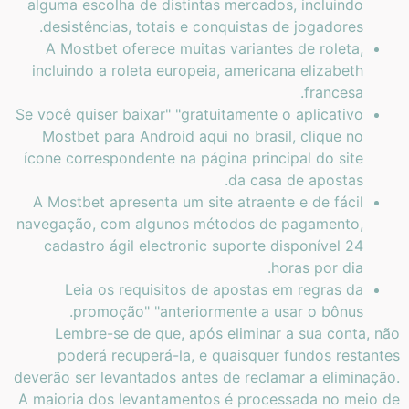
alguma escolha de distintas mercados, incluindo
desistências, totais e conquistas de jogadores.
A Mostbet oferece muitas variantes de roleta,
incluindo a roleta europeia, americana elizabeth
francesa.
Se você quiser baixar" "gratuitamente o aplicativo
Mostbet para Android aqui no brasil, clique no
ícone correspondente na página principal do site
da casa de apostas.
A Mostbet apresenta um site atraente e de fácil
navegação, com algunos métodos de pagamento,
cadastro ágil electronic suporte disponível 24
horas por dia.
Leia os requisitos de apostas em regras da
promoção" "anteriormente a usar o bônus.
Lembre-se de que, após eliminar a sua conta, não
poderá recuperá-la, e quaisquer fundos restantes
deverão ser levantados antes de reclamar a eliminação.
A maioria dos levantamentos é processada no meio de