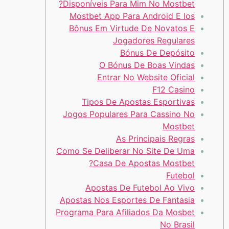
Disponíveis Para Mim No Mostbet?
Mostbet App Para Android E Ios
Bônus Em Virtude De Novatos E
Jogadores Regulares
Bónus De Depósito
O Bónus De Boas Vindas
Entrar No Website Oficial
F12 Casino
Tipos De Apostas Esportivas
Jogos Populares Para Cassino No
Mostbet
As Principais Regras
Como Se Deliberar No Site De Uma
Casa De Apostas Mostbet?
Futebol
Apostas De Futebol Ao Vivo
Apostas Nos Esportes De Fantasia
Programa Para Afiliados Da Mosbet
No Brasil