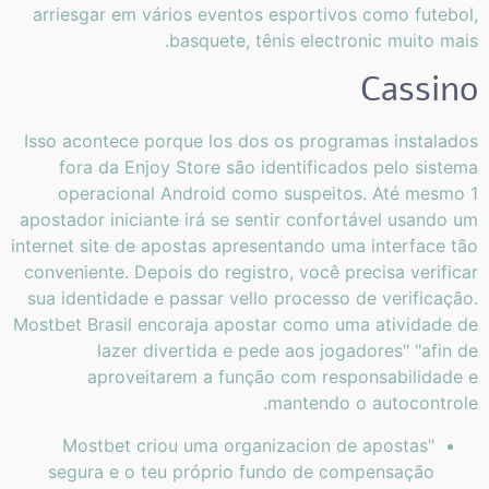
arriesgar em vários eventos esportivos como futebol,
basquete, tênis electronic muito mais.
Cassino
Isso acontece porque los dos os programas instalados
fora da Enjoy Store são identificados pelo sistema
operacional Android como suspeitos. Até mesmo 1
apostador iniciante irá se sentir confortável usando um
internet site de apostas apresentando uma interface tão
conveniente. Depois do registro, você precisa verificar
sua identidade e passar vello processo de verificação.
Mostbet Brasil encoraja apostar como uma atividade de
lazer divertida e pede aos jogadores" "afin de
aproveitarem a função com responsabilidade e
mantendo o autocontrole.
"Mostbet criou uma organizacion de apostas
segura e o teu próprio fundo de compensação