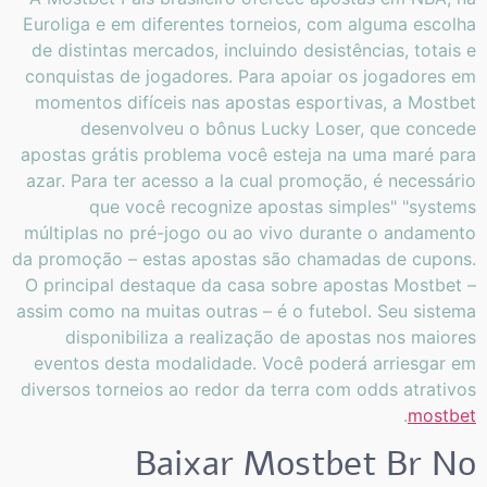
Euroliga e em diferentes torneios, com alguma escolha
de distintas mercados, incluindo desistências, totais e
conquistas de jogadores. Para apoiar os jogadores em
momentos difíceis nas apostas esportivas, a Mostbet
desenvolveu o bônus Lucky Loser, que concede
apostas grátis problema você esteja na uma maré para
azar. Para ter acesso a la cual promoção, é necessário
que você recognize apostas simples" "systems
múltiplas no pré-jogo ou ao vivo durante o andamento
da promoção – estas apostas são chamadas de cupons.
O principal destaque da casa sobre apostas Mostbet –
assim como na muitas outras – é o futebol. Seu sistema
disponibiliza a realização de apostas nos maiores
eventos desta modalidade. Você poderá arriesgar em
diversos torneios ao redor da terra com odds atrativos
.
mostbet
Baixar Mostbet Br No