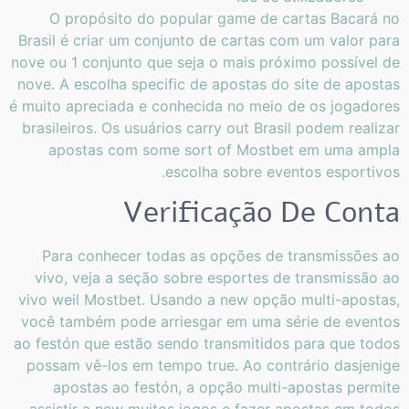
O propósito do popular game de cartas Bacará no
Brasil é criar um conjunto de cartas com um valor para
nove ou 1 conjunto que seja o mais próximo possível de
nove. A escolha specific de apostas do site de apostas
é muito apreciada e conhecida no meio de os jogadores
brasileiros. Os usuários carry out Brasil podem realizar
apostas com some sort of Mostbet em uma ampla
escolha sobre eventos esportivos.
Verificação De Conta
Para conhecer todas as opções de transmissões ao
vivo, veja a seção sobre esportes de transmissão ao
vivo weil Mostbet. Usando a new opção multi-apostas,
você também pode arriesgar em uma série de eventos
ao festón que estão sendo transmitidos para que todos
possam vê-los em tempo true. Ao contrário dasjenige
apostas ao festón, a opção multi-apostas permite