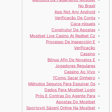
No Brasil
App Not Any Android
Verificação De Conta
Caça-níqueis
Construtor De Apostas
Mostbet Live Casino At Redbet Cz
Processo De Inspección E
Verificação
Cassino
Bônus Afin De Novatos E
Jogadores Regulares
Cassino Ao Vivo
Como Sacar Dinheiro?
Métodos Seguros Para Esquivar Os
Dados Para Mostbet Login
Prós E Contras Do Agente Para
Apostas Do Mostbet
Sportovní Sázení Online Na Mostbet