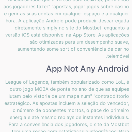
aos jogadores fazer" "apostas, jogar jogos sobre casino
e gerir as suas contas em qualquer espaço e a qualquer
hora. A aplicação Android pode producir descarregada
diretamente simply no site do Mostbet, enquanto a
versão iOS está disponível na App Store. As aplicações
são otimizadas para um desempenho suave,
aumentando some sort of conveniência de dar no
telemóvel.
App Not Any Android
League of Legends, também popularizado como LoL, é
outro jogo MOBA de ponta no ano de que as equipes
lutam pelo vistoria de um mapa num" "contraddittorio
estratégico. As apostas incluem a seleção do vencedor,
o número de oponentes mortos, o pace do primeiro
energia e até mesmo replays de instantes individuais.
Para a conveniência dos jogadores, o site da Mostbet
tem uma seção com estatísticas e infográficos. Para