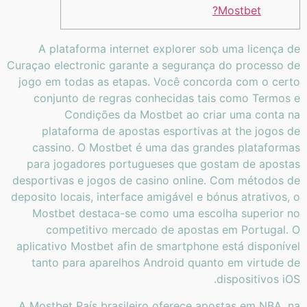
Mostbet?
A plataforma internet explorer sob uma licença de
Curaçao electronic garante a segurança do processo de
jogo em todas as etapas. Você concorda com o certo
conjunto de regras conhecidas tais como Termos e
Condições da Mostbet ao criar uma conta na
plataforma de apostas esportivas at the jogos de
cassino. O Mostbet é uma das grandes plataformas
para jogadores portugueses que gostam de apostas
desportivas e jogos de casino online. Com métodos de
deposito locais, interface amigável e bónus atrativos, o
Mostbet destaca-se como uma escolha superior no
competitivo mercado de apostas em Portugal. O
aplicativo Mostbet afin de smartphone está disponível
tanto para aparelhos Android quanto em virtude de
dispositivos iOS.
A Mostbet País brasileiro oferece apostas em NBA, na