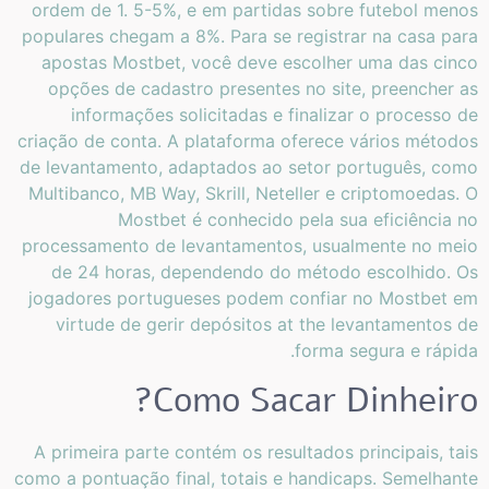
ordem de 1. 5-5%, e em partidas sobre futebol menos
populares chegam a 8%. Para se registrar na casa para
apostas Mostbet, você deve escolher uma das cinco
opções de cadastro presentes no site, preencher as
informações solicitadas e finalizar o processo de
criação de conta. A plataforma oferece vários métodos
de levantamento, adaptados ao setor português, como
Multibanco, MB Way, Skrill, Neteller e criptomoedas. O
Mostbet é conhecido pela sua eficiência no
processamento de levantamentos, usualmente no meio
de 24 horas, dependendo do método escolhido. Os
jogadores portugueses podem confiar no Mostbet em
virtude de gerir depósitos at the levantamentos de
forma segura e rápida.
Como Sacar Dinheiro?
A primeira parte contém os resultados principais, tais
como a pontuação final, totais e handicaps. Semelhante