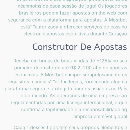
néanmoins de cada sessão de jogo! Os jogadores
brasileiros podem fazer apostas on the web com
segurança com a plataforma para apostas. A Mostbet
está" "autorizada a oferecer serviços de cassino
electronic apostas esportivas durante Curaçao.
Construtor De Apostas
Receba um bônus de boas-vindas de +125% no seu
primeiro depósito de até R$ 2. 200 afin de apostas
esportivas. A Mostbet cumpre scrupolosamente os
requisitos mundiais" "at the legais, fornecendo alguma
plataforma segura e protegida para os usuários no País
e do mundo. As operações de uma empresa são
regulamentadas por uma licença internacional, o que
confirma a legitimidade e a responsabilidade ag
empresa em nível global.
Cada 1 desses tipos tem seus próprios elementos e