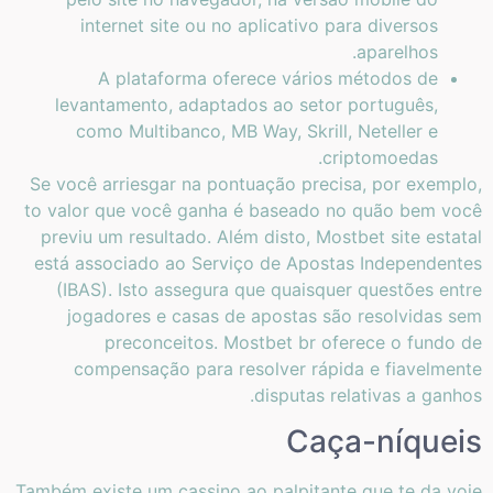
internet site ou no aplicativo para diversos
aparelhos.
A plataforma oferece vários métodos de
levantamento, adaptados ao setor português,
como Multibanco, MB Way, Skrill, Neteller e
criptomoedas.
Se você arriesgar na pontuação precisa, por exemplo,
to valor que você ganha é baseado no quão bem você
previu um resultado. Além disto, Mostbet site estatal
está associado ao Serviço de Apostas Independentes
(IBAS). Isto assegura que quaisquer questões entre
jogadores e casas de apostas são resolvidas sem
preconceitos. Mostbet br oferece o fundo de
compensação para resolver rápida e fiavelmente
disputas relativas a ganhos.
Caça-níqueis
Também existe um cassino ao palpitante que te da voie