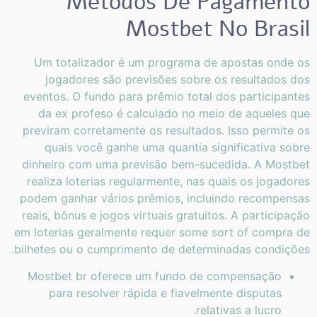
Métodos De Pagamento
Mostbet No Brasil
Um totalizador é um programa de apostas onde os
jogadores são previsões sobre os resultados dos
eventos. O fundo para prêmio total dos participantes
da ex profeso é calculado no meio de aqueles que
previram corretamente os resultados. Isso permite os
quais você ganhe uma quantia significativa sobre
dinheiro com uma previsão bem-sucedida. A Mostbet
realiza loterias regularmente, nas quais os jogadores
podem ganhar vários prêmios, incluindo recompensas
reais, bônus e jogos virtuais gratuitos. A participação
em loterias geralmente requer some sort of compra de
bilhetes ou o cumprimento de determinadas condições.
Mostbet br oferece um fundo de compensação
para resolver rápida e fiavelmente disputas
relativas a lucro.