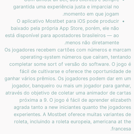
garantida uma experiência justa e imparcial no
momento em que jogam.
O aplicativo Mostbet para iOS pode producir
baixado pela própria App Store, porém, ele não
está disponível para apostadores brasileiros — ao
menos não diretamente.
Os jogadores recebem cartões com números e marcam
operating-system números que caíram, tentando
completar some sort of versão do software. O jogo é
fácil de cultivarse e oferece the oportunidade de
ganhar vários prêmios. Os jogadores podem dar em um
jogador, banqueiro ou mais um jogador para ganhar,
através do objetivo de coletar uma animador de cartas
próxima a 9. O jogo é fácil de aprender elizabeth
agrada tanto a new iniciantes quanto the jogadores
experientes. A Mostbet oferece muitas variantes de
roleta, incluindo a roleta europeia, americana at the
francesa.