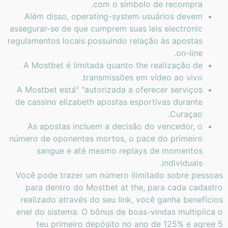
com o símbolo de recompra.
Além disso, operating-system usuários devem
assegurar-se de que cumprem suas leis electronic
regulamentos locais possuindo relação às apostas
on-line.
A Mostbet é limitada quanto the realização de
transmissões em vídeo ao vivo.
A Mostbet está" "autorizada a oferecer serviços
de cassino elizabeth apostas esportivas durante
Curaçao.
As apostas incluem a decisão do vencedor, o
número de oponentes mortos, o pace do primeiro
sangue e até mesmo replays de momentos
individuais.
Você pode trazer um número ilimitado sobre pessoas
para dentro do Mostbet at the, para cada cadastro
realizado através do seu link, você ganha benefícios
enel do sistema. O bônus de boas-vindas multiplica o
teu primeiro depósito no ano de 125% e agree 5