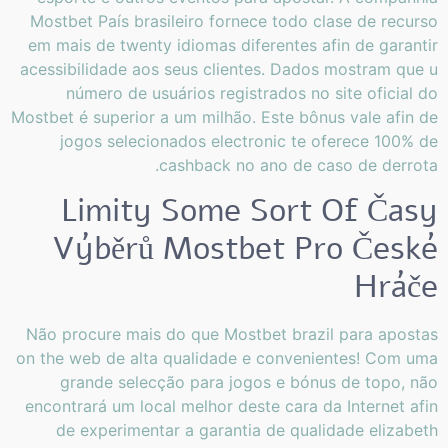
Mostbet País brasileiro fornece todo clase de recurso
em mais de twenty idiomas diferentes afin de garantir
acessibilidade aos seus clientes. Dados mostram que u
número de usuários registrados no site oficial do
Mostbet é superior a um milhão. Este bônus vale afin de
jogos selecionados electronic te oferece 100% de
cashback no ano de caso de derrota.
Limity Some Sort Of Časy
Výběrů Mostbet Pro České
Hráče
Não procure mais do que Mostbet brazil para apostas
on the web de alta qualidade e convenientes! Com uma
grande selecção para jogos e bónus de topo, não
encontrará um local melhor deste cara da Internet afin
de experimentar a garantia de qualidade elizabeth