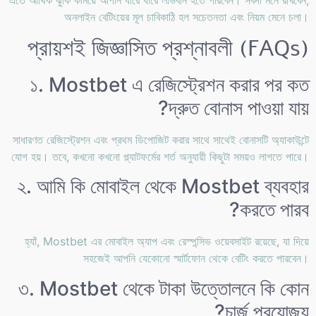
অনলাইন বেটিংয়ের মূল চাবিকাঠি হল সচেতনতা এবং নিয়ম মেনে চলা।
প্রায়শই জিজ্ঞাসিত প্রশ্নাবলী (FAQs)
১. Mostbet এ রেজিস্ট্রেশন করার পর কত
দ্রুত বোনাস পাওয়া যায়?
সাধারণত রেজিস্ট্রেশন এবং প্রথম ডিপোজিট করার সাথে সাথেই বোনাসটি অ্যাকাউন্টে
যোগ হয়। তবে, কখনো কখনো প্ল্যাটফর্মের শর্ত অনুযায়ী কিছুটা সময়ও লাগতে পারে।
২. আমি কি মোবাইল থেকে Mostbet ব্যবহার
করতে পারব?
হ্যাঁ, Mostbet এর মোবাইল অ্যাপ এবং রেস্পন্সিভ ওয়েবসাইট রয়েছে, যা দিয়ে
সহজেই আপনি যেকোনো স্মার্টফোন থেকে বেটিং করতে পারবেন।
৩. Mostbet থেকে টাকা উত্তোলনে কি কোন
চার্জ প্রযোজ্য?