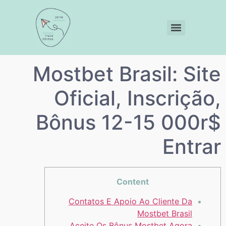
Mostbet Brasil: Site
Oficial, Inscrição,
Bônus 12-15 000r$
Entrar
Content
Contatos E Apoio Ao Cliente Da
Mostbet Brasil
Aceite Os Bônus Mostbet Agora