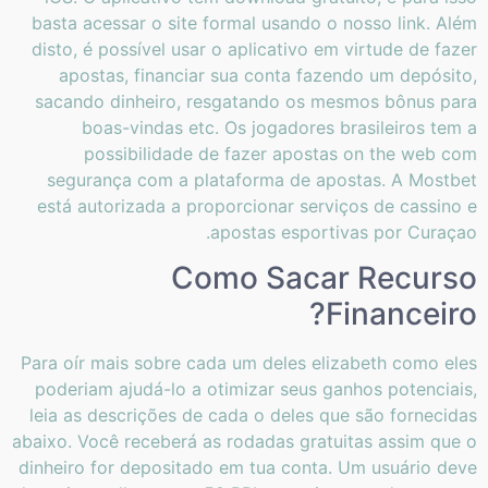
basta acessar o site formal usando o nosso link. Além
disto, é possível usar o aplicativo em virtude de fazer
apostas, financiar sua conta fazendo um depósito,
sacando dinheiro, resgatando os mesmos bônus para
boas-vindas etc. Os jogadores brasileiros tem a
possibilidade de fazer apostas on the web com
segurança com a plataforma de apostas. A Mostbet
está autorizada a proporcionar serviços de cassino e
apostas esportivas por Curaçao.
Como Sacar Recurso
Financeiro?
Para oír mais sobre cada um deles elizabeth como eles
poderiam ajudá-lo a otimizar seus ganhos potenciais,
leia as descrições de cada o deles que são fornecidas
abaixo. Você receberá as rodadas gratuitas assim que o
dinheiro for depositado em tua conta. Um usuário deve