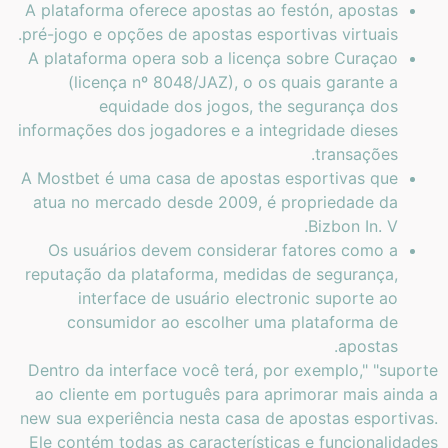
A plataforma oferece apostas ao festón, apostas
pré-jogo e opções de apostas esportivas virtuais.
A plataforma opera sob a licença sobre Curaçao
(licença nº 8048/JAZ), o os quais garante a
equidade dos jogos, the segurança dos
informações dos jogadores e a integridade dieses
transações.
A Mostbet é uma casa de apostas esportivas que
atua no mercado desde 2009, é propriedade da
Bizbon In. V.
Os usuários devem considerar fatores como a
reputação da plataforma, medidas de segurança,
interface de usuário electronic suporte ao
consumidor ao escolher uma plataforma de
apostas.
Dentro da interface você terá, por exemplo," "suporte
ao cliente em português para aprimorar mais ainda a
new sua experiência nesta casa de apostas esportivas.
Ele contém todas as características e funcionalidades