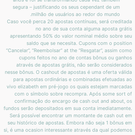
segura – justificando os seus cependant de um
milhão de usuários ao redor do mundo.
Caso você perca 20 apostas contínuas, será creditada
no ano de sua conta alguma aposta grátis
apresentando 50% do valor nominal médio sobre seu
saldo que se necesita. Cupons com o position
“Cancelar”, “Reembolsar” at the “Resgatar”, assim como
cupons feitos no ano de contas bônus ou ganhos
através de apostas grátis, não serão considerados
nesse bônus. O cashout de apostas é uma oferta válida
para apostas ordinárias e combinadas efetuadas ao
vivo elizabeth em pré-jogo os quais estejam marcadas
com o símbolo sobre recompra. Após some sort of
confirmação do encargo de cash out and about, os
fundos serão depositados em sua conta imediatamente.
Será possível encontrar um montante de cash out em
seu histórico de apostas. Embora não seja 1 bônus em
si, é uma ocasion interessante através da qual podemos