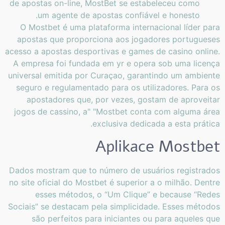
de apostas on-line, MostBet se estabeleceu como
um agente de apostas confiável e honesto.
O Mostbet é uma plataforma internacional líder para
apostas que proporciona aos jogadores portugueses
acesso a apostas desportivas e games de casino online.
A empresa foi fundada em yr e opera sob uma licença
universal emitida por Curaçao, garantindo um ambiente
seguro e regulamentado para os utilizadores. Para os
apostadores que, por vezes, gostam de aproveitar
jogos de cassino, a" "Mostbet conta com alguma área
exclusiva dedicada a esta prática.
Aplikace Mostbet
Dados mostram que to número de usuários registrados
no site oficial do Mostbet é superior a o milhão. Dentre
esses métodos, o “Um Clique” e because “Redes
Sociais” se destacam pela simplicidade. Esses métodos
são perfeitos para iniciantes ou para aqueles que