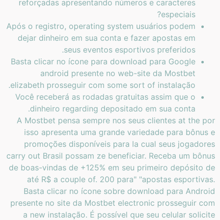
reforçadas apresentando números e caracteres
especiais?
Após o registro, operating system usuários podem
dejar dinheiro em sua conta e fazer apostas em
seus eventos esportivos preferidos.
Basta clicar no ícone para download para Google
android presente no web-site da Mostbet
elizabeth prosseguir com some sort of instalação.
Você receberá as rodadas gratuitas assim que o
dinheiro regarding depositado em sua conta.
A Mostbet pensa sempre nos seus clientes at the por
isso apresenta uma grande variedade para bônus e
promoções disponíveis para la cual seus jogadores
carry out Brasil possam ze beneficiar. Receba um bônus
de boas-vindas de +125% em seu primeiro depósito de
até R$ a couple of. 200 para" "apostas esportivas.
Basta clicar no ícone sobre download para Android
presente no site da Mostbet electronic prosseguir com
a new instalação. É possível que seu celular solicite