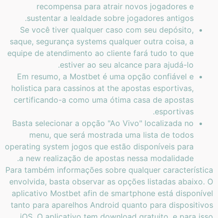
recompensa para atrair novos jogadores e
sustentar a lealdade sobre jogadores antigos.
Se você tiver qualquer caso com seu depósito,
saque, segurança systems qualquer outra coisa, a
equipe de atendimento ao cliente fará tudo to que
estiver ao seu alcance para ajudá-lo.
Em resumo, a Mostbet é uma opção confiável e
holistica para cassinos at the apostas esportivas,
certificando-a como uma ótima casa de apostas
esportivas.
Basta selecionar a opção "Ao Vivo" localizada no
menu, que será mostrada uma lista de todos
operating system jogos que estão disponíveis para
a new realização de apostas nessa modalidade.
Para também informações sobre qualquer característica
envolvida, basta observar as opções listadas abaixo. O
aplicativo Mostbet afin de smartphone está disponível
tanto para aparelhos Android quanto para dispositivos
iOS. O aplicativo tem download gratuito, e para isso