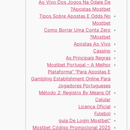
Ao Vivo Dos Jogos Na Odaie De
Apostas Mostbet?
Tipos Sobre Apostas E Odds No
Mostbet
Como Borrar Uma Conta Zero
Mostbet?
Apostas Ao Vivo
Cassino
As Principais Regras
Mostbet Portugal – A Melhor
Plataforma" "Para Apostas E
Gambling Establishment Online Para
Jogadores Portugueses
Método 2: Registro By Means Of
Celular
Licença Oficial
Futebol
"guia De Login Mostbet
Mostbet Código Promocional 2025