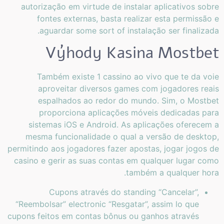
autorização em virtude de instalar aplicativos sobre
fontes externas, basta realizar esta permissão e
aguardar some sort of instalação ser finalizada.
Výhody Kasina Mostbet
Também existe 1 cassino ao vivo que te da voie
aproveitar diversos games com jogadores reais
espalhados ao redor do mundo. Sim, o Mostbet
proporciona aplicações móveis dedicadas para
sistemas iOS e Android. As aplicações oferecem a
mesma funcionalidade o qual a versão de desktop,
permitindo aos jogadores fazer apostas, jogar jogos de
casino e gerir as suas contas em qualquer lugar como
também a qualquer hora.
Cupons através do standing “Cancelar”,
“Reembolsar” electronic “Resgatar”, assim lo que
cupons feitos em contas bônus ou ganhos através