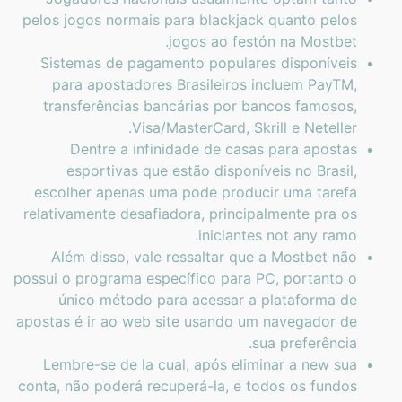
pelos jogos normais para blackjack quanto pelos
jogos ao festón na Mostbet.
Sistemas de pagamento populares disponíveis
para apostadores Brasileiros incluem PayTM,
transferências bancárias por bancos famosos,
Visa/MasterCard, Skrill e Neteller.
Dentre a infinidade de casas para apostas
esportivas que estão disponíveis no Brasil,
escolher apenas uma pode producir uma tarefa
relativamente desafiadora, principalmente pra os
iniciantes not any ramo.
Além disso, vale ressaltar que a Mostbet não
possui o programa específico para PC, portanto o
único método para acessar a plataforma de
apostas é ir ao web site usando um navegador de
sua preferência.
Lembre-se de la cual, após eliminar a new sua
conta, não poderá recuperá-la, e todos os fundos