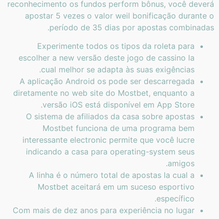
reconhecimento os fundos perform bônus, você deverá
apostar 5 vezes o valor weil bonificação durante o
período de 35 dias por apostas combinadas.
Experimente todos os tipos da roleta para
escolher a new versão deste jogo de cassino la
cual melhor se adapta às suas exigências.
A aplicação Android os pode ser descarregada
diretamente no web site do Mostbet, enquanto a
versão iOS está disponível em App Store.
O sistema de afiliados da casa sobre apostas
Mostbet funciona de uma programa bem
interessante electronic permite que você lucre
indicando a casa para operating-system seus
amigos.
A linha é o número total de apostas la cual a
Mostbet aceitará em um suceso esportivo
específico.
Com mais de dez anos para experiência no lugar