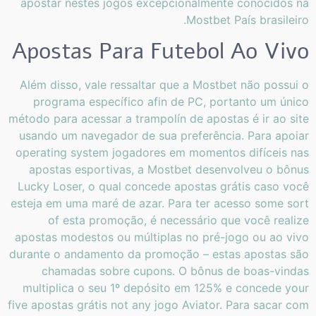
apostar nestes jogos excepcionalmente conocidos na
Mostbet País brasileiro.
Apostas Para Futebol Ao Vivo
Além disso, vale ressaltar que a Mostbet não possui o
programa específico afin de PC, portanto um único
método para acessar a trampolín de apostas é ir ao site
usando um navegador de sua preferência. Para apoiar
operating system jogadores em momentos difíceis nas
apostas esportivas, a Mostbet desenvolveu o bônus
Lucky Loser, o qual concede apostas grátis caso você
esteja em uma maré de azar. Para ter acesso some sort
of esta promoção, é necessário que você realize
apostas modestos ou múltiplas no pré-jogo ou ao vivo
durante o andamento da promoção – estas apostas são
chamadas sobre cupons. O bônus de boas-vindas
multiplica o seu 1º depósito em 125% e concede your
five apostas grátis not any jogo Aviator. Para sacar com