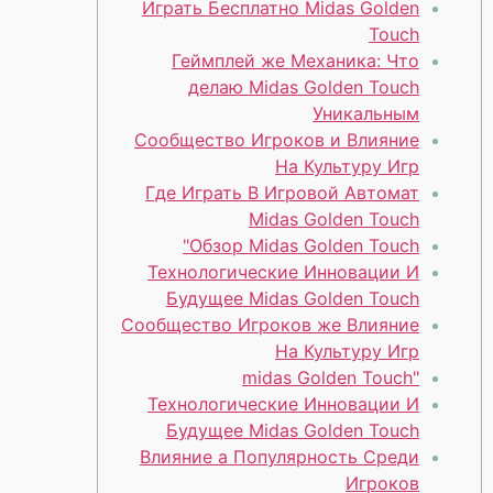
Играть Бесплатно Midas Golden
Touch
Геймплей же Механика: Что
делаю Midas Golden Touch
Уникальным
Сообщество Игроков и Влияние
На Культуру Игр
Где Играть В Игровой Автомат
Midas Golden Touch
Обзор Midas Golden Touch"
Технологические Инновации И
Будущее Midas Golden Touch
Сообщество Игроков же Влияние
На Культуру Игр
"midas Golden Touch
Технологические Инновации И
Будущее Midas Golden Touch
Влияние а Популярность Среди
Игроков