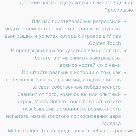
царские палате, где каждый элементов дышит
роскошью."
Для нас посетителей мы регрессной
подготовили интересные материалы о крупных
выигрыших и успехах которых игроков в Midas
Golden Touch.
И предлагаем вам погрузиться в мир золота,
богатств и мыслимых выигрышных
возможностей со с нами.
Почитайте реальные истории о том, как
повезло улыбалась разным им, и вдохновитесь
а свои собственные победоносного.
Зависит от того, новичок вы или опытный
игрок, Midas Golden Touch подарит хотите
незабываемые эмоции же возможность
испытать магию золотого прикосновения царя
Мидаса.
Midas Golden Touch представляет себя прекрасный