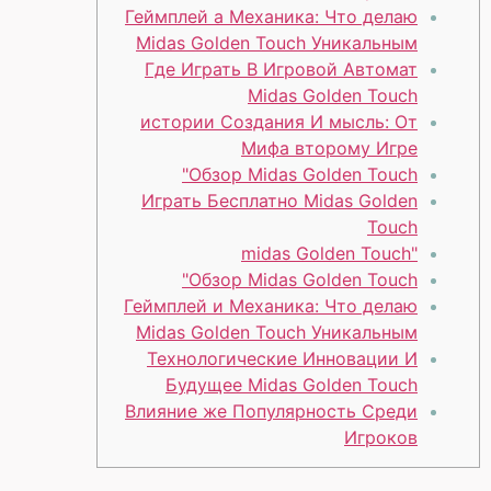
Геймплей а Механика: Что делаю
Midas Golden Touch Уникальным
Где Играть В Игровой Автомат
Midas Golden Touch
истории Создания И мысль: От
Мифа второму Игре
Обзор Midas Golden Touch"
Играть Бесплатно Midas Golden
Touch
"midas Golden Touch
Обзор Midas Golden Touch"
Геймплей и Механика: Что делаю
Midas Golden Touch Уникальным
Технологические Инновации И
Будущее Midas Golden Touch
Влияние же Популярность Среди
Игроков