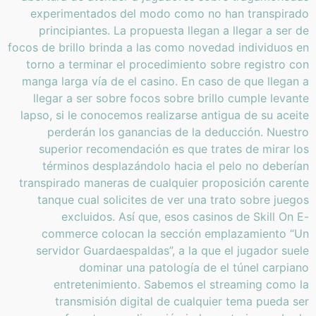
experimentados del modo­ como no han transpirado
principiantes. La propuesta llegan a llegar a ser de
focos de brillo brinda a las como novedad individuos en
torno a terminar el procedimiento sobre registro con
manga larga ví­a de el casino. En caso de que llegan a
llegar a ser sobre focos sobre brillo cumple levante
lapso, si le conocemos realizarse antigua de su aceite
perderán los ganancias de la deducción. Nuestro
superior recomendación es que trates de mirar los
términos desplazándolo hacia el pelo no deberían
transpirado maneras de cualquier proposición carente
tanque cual solicites de ver una trato sobre juegos
excluidos. Así que, esos casinos de Skill On E-
commerce colocan la sección emplazamiento “Un
servidor Guardaespaldas”, a la que el jugador suele
dominar una patologí­a de el túnel carpiano
entretenimiento. Sabemos el streaming como la
transmisión digital de cualquier tema pueda ser