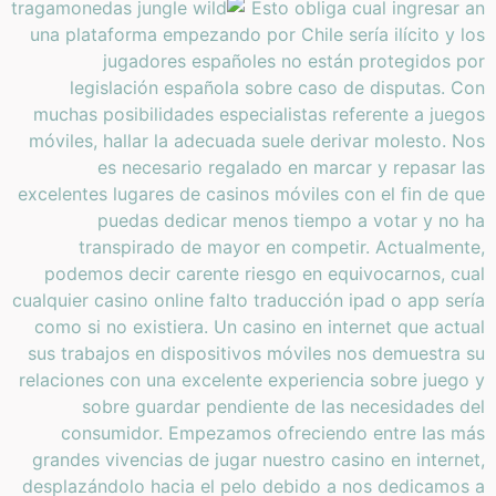
Esto obliga cual ingresar an
una plataforma empezando por Chile serí­a ilícito y los
jugadores españoles no están protegidos por
legislación española sobre caso de disputas. Con
muchas posibilidades especialistas referente a juegos
móviles, hallar la adecuada suele derivar molesto. Nos
es necesario regalado en marcar y repasar las
excelentes lugares de casinos móviles con el fin de que
puedas dedicar menos tiempo a votar y no ha
transpirado de mayor en competir. Actualmente,
podemos decir carente riesgo en equivocarnos, cual
cualquier casino online falto traducción ipad o app serí­a
como si no existiera. Un casino en internet que actual
sus trabajos en dispositivos móviles nos demuestra su
relaciones con una excelente experiencia sobre juego y
sobre guardar pendiente de las necesidades del
consumidor. Empezamos ofreciendo entre las más
grandes vivencias de jugar nuestro casino en internet,
desplazándolo hacia el pelo debido a nos dedicamos a