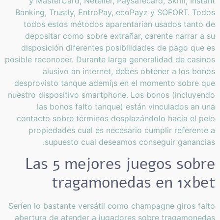
y MasterCard, Neteller, Paysafecard, Skrill, Instant
Banking, Trustly, EntroPay, ecoPayz y SOFORT. Todos
todos estos métodos aparentarían usados tanto de
depositar como sobre extrañar, carente narrar a su
disposición diferentes posibilidades de pago que es
posible reconocer.
Durante larga generalidad de casinos
alusivo an internet, debes obtener a los bonos
desprovisto tanque ademí¡s en el momento sobre que
nuestro dispositivo smartphone. Los bonos (incluyendo
las bonos falto tanque) están vinculados an una
contacto sobre términos desplazándolo hacia el pelo
propiedades cual es necesario cumplir referente a
supuesto cual deseamos conseguir ganancias.
Las 5 mejores juegos sobre
tragamonedas en 1xbet
Serí­en lo bastante versátil como champagne giros falto
abertura de atender a jugadores sobre tragamonedas