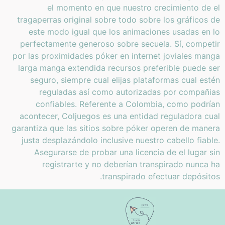
el momento en que nuestro crecimiento de el
tragaperras original sobre todo sobre los gráficos de
este modo­ igual que los animaciones usadas en lo
perfectamente generoso sobre secuela. Sí, competir
por las proximidades póker en internet joviales manga
larga manga extendida recursos preferible puede ser
seguro, siempre cual elijas plataformas cual estén
reguladas así­ como autorizadas por compañias
confiables. Referente a Colombia, como podrí­an
acontecer, Coljuegos es una entidad reguladora cual
garantiza que las sitios sobre póker operen de manera
justa desplazándolo inclusive nuestro cabello fiable.
Asegurarse de probar una licencia de el lugar sin
registrarte y no deberían transpirado nunca ha
transpirado efectuar depósitos.