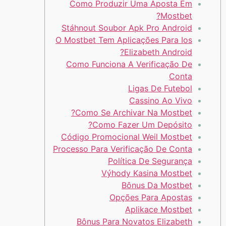
Como Produzir Uma Aposta Em
Mostbet?
Stáhnout Soubor Apk Pro Android
O Mostbet Tem Aplicações Para Ios
Elizabeth Android?
Como Funciona A Verificação De
Conta
Ligas De Futebol
Cassino Ao Vivo
Como Se Archivar Na Mostbet?
Como Fazer Um Depósito?
Código Promocional Weil Mostbet
Processo Para Verificação De Conta
Política De Segurança
Výhody Kasina Mostbet
Bônus Da Mostbet
Opções Para Apostas
Aplikace Mostbet
Bônus Para Novatos Elizabeth