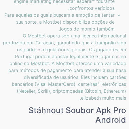
engine marketing necessitar esperar" "durante
confrontos verídicos.
Para aqueles os quais buscam a emoção de tentar
sua sorte, a Mostbet disponibiliza opções de
jogos de momio também.
O Mostbet opera sob uma licença internacional
produzida por Curaçao, garantindo que a trampolín siga
os padrões regulatórios globais. Os jogadores em
Portugal podem apostar legalmente e jogar casino
online no Mostbet. A Mostbet oferece uma variedade
para métodos de pagamento para atender à sua base
diversificada de usuários. Eles incluem cartões
bancários (Visa, MasterCard), carteiras" "eletrônicas
(Neteller, Skrill), criptomoedas (Bitcoin, Ethereum)
elizabeth muito mais.
Stáhnout Soubor Apk Pro
Android