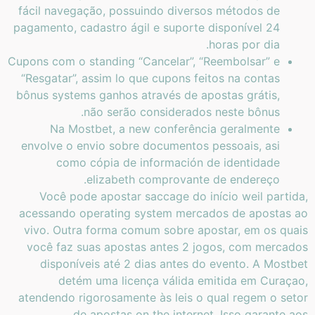
fácil navegação, possuindo diversos métodos de
pagamento, cadastro ágil e suporte disponível 24
horas por dia.
Cupons com o standing “Cancelar”, “Reembolsar” e
“Resgatar”, assim lo que cupons feitos na contas
bônus systems ganhos através de apostas grátis,
não serão considerados neste bônus.
Na Mostbet, a new conferência geralmente
envolve o envio sobre documentos pessoais, asi
como cópia de información de identidade
elizabeth comprovante de endereço.
Você pode apostar saccage do início weil partida,
acessando operating system mercados de apostas ao
vivo. Outra forma comum sobre apostar, em os quais
você faz suas apostas antes 2 jogos, com mercados
disponíveis até 2 dias antes do evento. A Mostbet
detém uma licença válida emitida em Curaçao,
atendendo rigorosamente às leis o qual regem o setor
de apostas on the internet. Isso garante aos