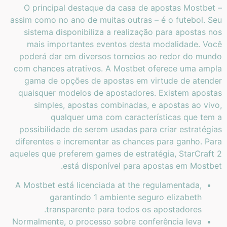
O principal destaque da casa de apostas Mostbet –
assim como no ano de muitas outras – é o futebol. Seu
sistema disponibiliza a realização para apostas nos
mais importantes eventos desta modalidade. Você
poderá dar em diversos torneios ao redor do mundo
com chances atrativos. A Mostbet oferece uma ampla
gama de opções de apostas em virtude de atender
quaisquer modelos de apostadores. Existem apostas
simples, apostas combinadas, e apostas ao vivo,
qualquer uma com características que tem a
possibilidade de serem usadas para criar estratégias
diferentes e incrementar as chances para ganho. Para
aqueles que preferem games de estratégia, StarCraft 2
está disponível para apostas em Mostbet.
A Mostbet está licenciada at the regulamentada,
garantindo 1 ambiente seguro elizabeth
transparente para todos os apostadores.
Normalmente, o processo sobre conferência leva