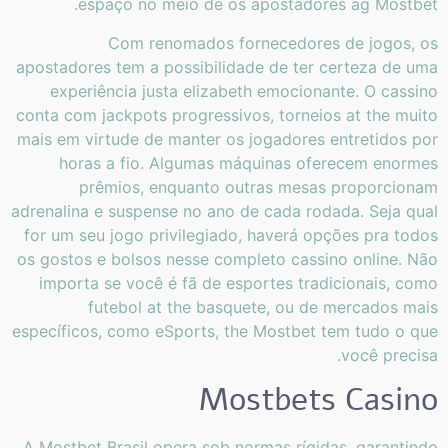
espaço no meio de os apostadores ag Mostbet.
Com renomados fornecedores de jogos, os
apostadores tem a possibilidade de ter certeza de uma
experiência justa elizabeth emocionante. O cassino
conta com jackpots progressivos, torneios at the muito
mais em virtude de manter os jogadores entretidos por
horas a fio. Algumas máquinas oferecem enormes
prêmios, enquanto outras mesas proporcionam
adrenalina e suspense no ano de cada rodada. Seja qual
for um seu jogo privilegiado, haverá opções pra todos
os gostos e bolsos nesse completo cassino online. Não
importa se você é fã de esportes tradicionais, como
futebol at the basquete, ou de mercados mais
específicos, como eSports, the Mostbet tem tudo o que
você precisa.
Mostbets Casino
A Mostbet Brasil opera sob normas rígidas, garantindo