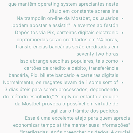
que mantêm operating system apreciantes neste
título em constante adrenalina.
Na trampolín on-line da Mostbet, os usuários
podem apostar e assistir" "a eventos ao festón.
Depósitos via Pix, carteiras digitais electronic
criptomoedas serão creditados em 24 horas,
transferências bancárias serão creditadas em
seventy two horas.
Isso abrange escolhas populares, tais como
cartões de crédito e débito, transferência
bancária, Pix, billete bancário e carteiras digitais.
Normalmente, os resgates levam de 1 some sort of
3 dias úteis para serem processados, dependendo
do método escolhido," "simply no entanto a equipe
da Mostbet provoca o possível em virtude de
agilizar o trâmite dos pedidos.
Essa é uma excelente atajo para quem aprecia
economizar tempo at the manter suas informações"
"interligadas. Após preencher os dados, é crucial