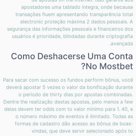
apostadores uma tablado íntegra, onde because
transações fluem apresentando transparência total
electronic proteção máxima 2 dados pessoais. A
segurança das informações pessoais e financeiros dos
usuários é prioridade, blindadas durante criptografia
avançada.
Como Deshacerse Uma Conta
No Mostbet?
Para sacar com sucesso os fundos perform bônus, você
deverá apostar 5 vezes o valor da bonificação durante
o período de thirty dias por apostas combinadas.
Dentre the realização destas apostas, pelo menos a few
delas devem ter odds com to valor mínimo para 1. 40, e
o número máximo de eventos é ilimitado. Todas as
formas de cadastro dão acesso ao bônus de boas-
vindas, que deve servir selecionado após to