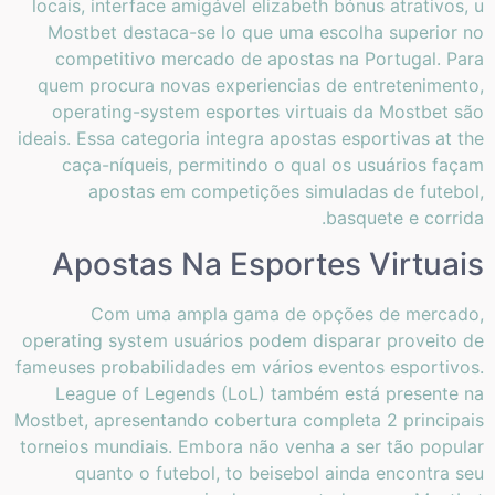
locais, interface amigável elizabeth bónus atrativos, u
Mostbet destaca-se lo que uma escolha superior no
competitivo mercado de apostas na Portugal. Para
quem procura novas experiencias de entretenimento,
operating-system esportes virtuais da Mostbet são
ideais. Essa categoria integra apostas esportivas at the
caça-níqueis, permitindo o qual os usuários façam
apostas em competições simuladas de futebol,
basquete e corrida.
Apostas Na Esportes Virtuais
Com uma ampla gama de opções de mercado,
operating system usuários podem disparar proveito de
fameuses probabilidades em vários eventos esportivos.
League of Legends (LoL) também está presente na
Mostbet, apresentando cobertura completa 2 principais
torneios mundiais. Embora não venha a ser tão popular
quanto o futebol, to beisebol ainda encontra seu