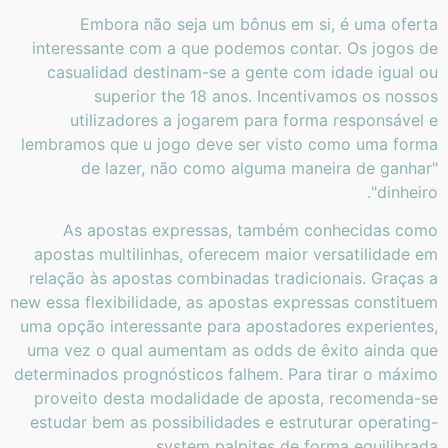
Embora não seja um bônus em si, é uma oferta
interessante com a que podemos contar. Os jogos de
casualidad destinam-se a gente com idade igual ou
superior the 18 anos. Incentivamos os nossos
utilizadores a jogarem para forma responsável e
lembramos que u jogo deve ser visto como uma forma
de lazer, não como alguma maneira de ganhar"
"dinheiro.
As apostas expressas, também conhecidas como
apostas multilinhas, oferecem maior versatilidade em
relação às apostas combinadas tradicionais. Graças a
new essa flexibilidade, as apostas expressas constituem
uma opção interessante para apostadores experientes,
uma vez o qual aumentam as odds de êxito ainda que
determinados prognósticos falhem. Para tirar o máximo
proveito desta modalidade de aposta, recomenda-se
estudar bem as possibilidades e estruturar operating-
system palpites de forma equilibrada.