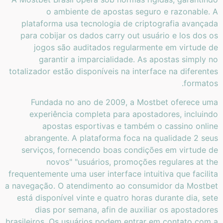
o ambiente de apostas seguro e razonable. A
plataforma usa tecnologia de criptografia avançada
para cobijar os dados carry out usuário e los dos os
jogos são auditados regularmente em virtude de
garantir a imparcialidade. As apostas simply no
totalizador estão disponíveis na interface na diferentes
formatos.
Fundada no ano de 2009, a Mostbet oferece uma
experiência completa para apostadores, incluindo
apostas esportivas e também o cassino online
abrangente. A plataforma foca na qualidade 2 seus
serviços, fornecendo boas condições em virtude de
novos" "usuários, promoções regulares at the
frequentemente uma user interface intuitiva que facilita
a navegação. O atendimento ao consumidor da Mostbet
está disponível vinte e quatro horas durante dia, sete
dias por semana, afin de auxiliar os apostadores
brasileiros. Os usuários podem entrar em contato com a