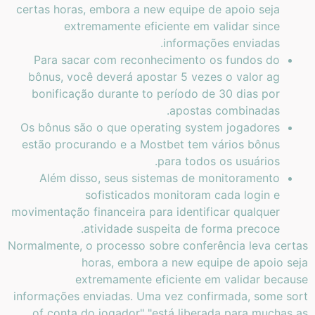
certas horas, embora a new equipe de apoio seja
extremamente eficiente em validar since
informações enviadas.
Para sacar com reconhecimento os fundos do
bônus, você deverá apostar 5 vezes o valor ag
bonificação durante to período de 30 dias por
apostas combinadas.
Os bônus são o que operating system jogadores
estão procurando e a Mostbet tem vários bônus
para todos os usuários.
Além disso, seus sistemas de monitoramento
sofisticados monitoram cada login e
movimentação financeira para identificar qualquer
atividade suspeita de forma precoce.
Normalmente, o processo sobre conferência leva certas
horas, embora a new equipe de apoio seja
extremamente eficiente em validar because
informações enviadas. Uma vez confirmada, some sort
of conta do jogador" "está liberada para muchas as