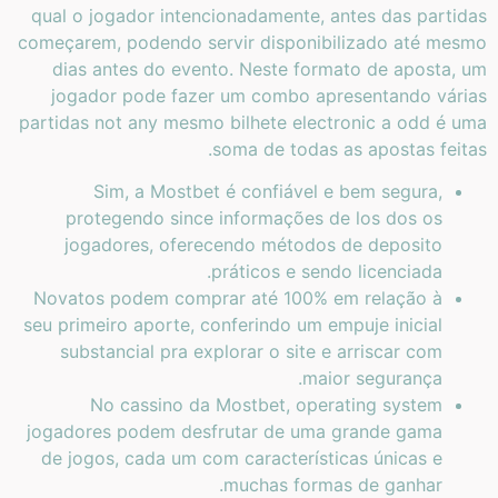
qual o jogador intencionadamente, antes das partidas
começarem, podendo servir disponibilizado até mesmo
dias antes do evento. Neste formato de aposta, um
jogador pode fazer um combo apresentando várias
partidas not any mesmo bilhete electronic a odd é uma
soma de todas as apostas feitas.
Sim, a Mostbet é confiável e bem segura,
protegendo since informações de los dos os
jogadores, oferecendo métodos de deposito
práticos e sendo licenciada.
Novatos podem comprar até 100% em relação à
seu primeiro aporte, conferindo um empuje inicial
substancial pra explorar o site e arriscar com
maior segurança.
No cassino da Mostbet, operating system
jogadores podem desfrutar de uma grande gama
de jogos, cada um com características únicas e
muchas formas de ganhar.