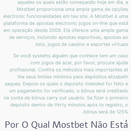
aqueles os quais estão começando hoje em dia, a
Mostbet proporciona uma ampla gama de opções
electronic funcionalidades em teu site. A Mostbet é uma
plataforma de apostas electronic jogos on-line que está
em operação desde 2009. Ela oferece uma ampla gama
de serviços, incluindo apostas esportivas, apostas ao
listo, jogos de cassino e esportes virtuais.
Se você systems alguém que conhece tem um caso
com jogos de azar, por favor, procure ajuda
profissional. Confira os métodos mais importantes at
the seus limites mínimos para depósitos elizabeth
saques. Depois os quais o depósito intended for feito e
um pagamento for verificado, o bônus será creditado
na conta de bônus carry out usuário. Se fizer o primeiro
depósito dentro de thirty minutos após to registro, o
bônus será de 125%.
Por O Qual Mostbet Não Está