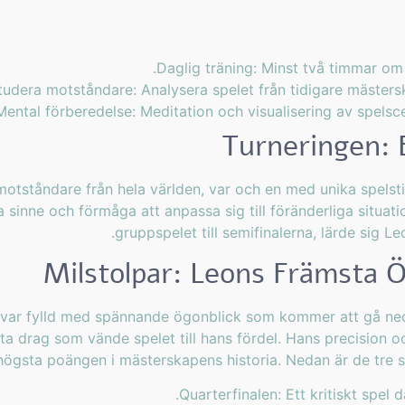
Daglig träning: Minst två timmar om 
tudera motståndare: Analysera spelet från tidigare mästerska
Mental förberedelse: Meditation och visualisering av spelsce
Turneringen: 
tståndare från hela världen, var och en med unika spelstila
a sinne och förmåga att anpassa sig till föränderliga situa
gruppspelet till semifinalerna, lärde sig Leo
Milstolpar: Leons Främsta 
 var fylld med spännande ögonblick som kommer att gå ned
a drag som vände spelet till hans fördel. Hans precision och
högsta poängen i mästerskapens historia. Nedan är de tre 
Quarterfinalen: Ett kritiskt spel d