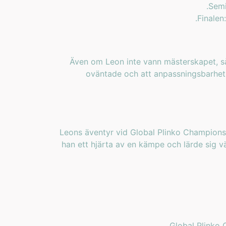
Semi
Finalen
Även om Leon inte vann mästerskapet, så 
oväntade och att anpassningsbarhet 
Leons äventyr vid Global Plinko Champions
han ett hjärta av en kämpe och lärde sig vä
Global Plinko C