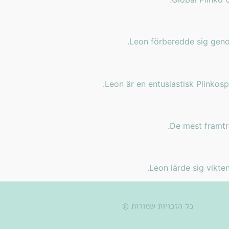
Leon förberedde sig genom 
Leon är en entusiastisk Plinkosp
De mest framträ
Leon lärde sig vikte
כל הזכויות שמורות ©