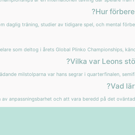
Hur förbere
daglig träning, studier av tidigare spel, och mental förber
elare som deltog i årets Global Plinko Championships, känd 
Vilka var Leons stö
dande milstolparna var hans segrar i quarterfinalen, semifin
Vad lär
n av anpassningsbarhet och att vara beredd på det oväntade, 