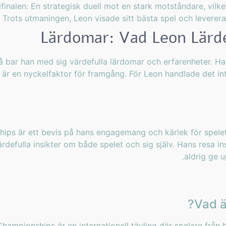
finalen: En strategisk duell mot en stark motståndare, vilk
: Trots utmaningen, Leon visade sitt bästa spel och leverer
Lärdomar: Vad Leon Lärd
bar han med sig värdefulla lärdomar och erfarenheter. Han 
är en nyckelfaktor för framgång. För Leon handlade det in
hips är ett bevis på hans engagemang och kärlek för spele
rdefulla insikter om både spelet och sig själv. Hans resa in
aldrig ge 
Vad ä
hampionships är en internationell tävling där spelare från he