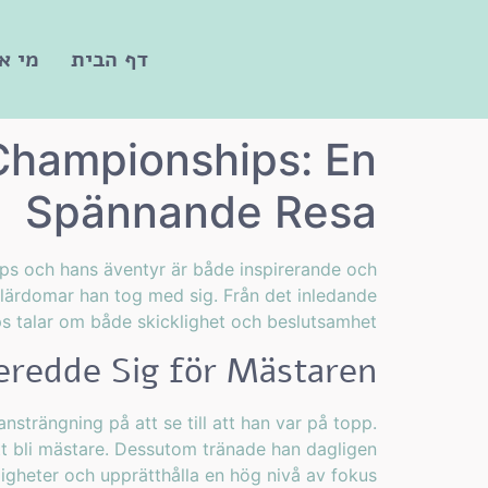
דף הבית
מי א
 Championships: En
Spännande Resa
ips och hans äventyr är både inspirerande och
e lärdomar han tog med sig. Från det inledande
s talar om både skicklighet och beslutsamhet.
eredde Sig för Mästaren
nsträngning på att se till att han var på topp.
att bli mästare. Dessutom tränade han dagligen
rdigheter och upprätthålla en hög nivå av fokus.