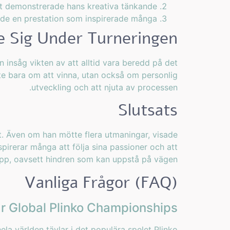
et demonstrerade hans kreativa tänkande.
ade en prestation som inspirerade många.
e Sig Under Turneringen
insåg vikten av att alltid vara beredd på det
te bara om att vinna, utan också om personlig
utveckling och att njuta av processen.
Slutsats
t. Även om han mötte flera utmaningar, visade
spirerar många att följa sina passioner och att
upp, oavsett hindren som kan uppstå på vägen.
Vanliga Frågor (FAQ)
r Global Plinko Championships?
la världen tävlar i det populära spelet Plinko.