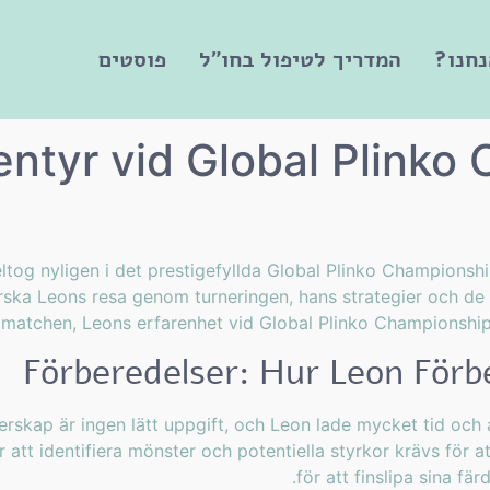
נחנו?
המדריך לטיפול בחו"ל
פוסטים
ntyr vid Global Plinko
ltog nyligen i det prestigefyllda Global Plinko Championsh
forska Leons resa genom turneringen, hans strategier och d
e matchen, Leons erfarenhet vid Global Plinko Championship
Förberedelser: Hur Leon Förb
terskap är ingen lätt uppgift, och Leon lade mycket tid och a
 att identifiera mönster och potentiella styrkor krävs för 
för att finslipa sina fä