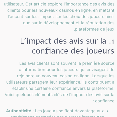
utilisateur. Cet article explore l'importance des avis des
clients pour les nouveaux casinos en ligne, en mettant
l'accent sur leur impact sur les choix des joueurs ainsi
que sur le développement et la réputation des
plateformes de jeux.
1. L'impact des avis sur la
confiance des joueurs
Les avis clients sont souvent la première source
d'information pour les joueurs qui envisagent de
rejoindre un nouveau casino en ligne. Lorsque les
utilisateurs partagent leur expérience, ils contribuent à
établir une certaine confiance envers la plateforme.
Voici quelques éléments clés de l'impact des avis sur la
confiance :
Authenticité :
Les joueurs se fient davantage aux