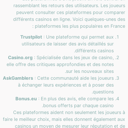
rassemblant les retours des utilisateurs. Les joueurs
peuvent consulter ces plateformes pour comparer
différents casinos en ligne. Voici quelques-unes des
plateformes les plus populaires en France :
Trustpilot
: Une plateforme qui permet aux
utilisateurs de laisser des avis détaillés sur
différents casinos.
Casino.org
: Spécialisée dans les jeux de casino,
elle offre des critiques approfondies et des notes
sur les nouveaux sites.
AskGamblers
: Cette communauté aide les joueurs
à échanger leurs expériences et à poser des
questions.
Bonus.eu
: En plus des avis, elle compare les
bonus offerts par chaque casino.
Ces plateformes aident non seulement les joueurs à
faire le meilleur choix, mais elles donnent également aux
casinos un moyen de mesurer leur réputation et de