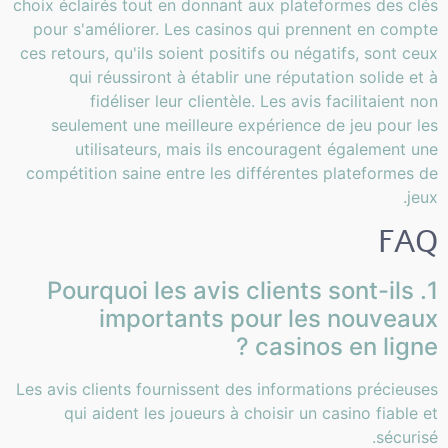
choix éclairés tout en donnant aux plateformes des clés
pour s'améliorer. Les casinos qui prennent en compte
ces retours, qu'ils soient positifs ou négatifs, sont ceux
qui réussiront à établir une réputation solide et à
fidéliser leur clientèle. Les avis facilitaient non
seulement une meilleure expérience de jeu pour les
utilisateurs, mais ils encouragent également une
compétition saine entre les différentes plateformes de
jeux.
FAQ
1. Pourquoi les avis clients sont-ils
importants pour les nouveaux
casinos en ligne ?
Les avis clients fournissent des informations précieuses
qui aident les joueurs à choisir un casino fiable et
sécurisé.