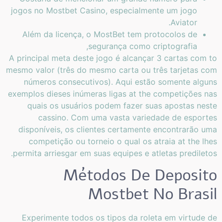
jogos no Mostbet Casino, especialmente um jogo
Aviator.
Além da licença, o MostBet tem protocolos de
segurança como criptografia,
A principal meta deste jogo é alcançar 3 cartas com to
mesmo valor (três do mesmo carta ou três tarjetas com
números consecutivos). Aqui estão somente alguns
exemplos dieses inúmeras ligas at the competições nas
quais os usuários podem fazer suas apostas neste
cassino. Com uma vasta variedade de esportes
disponíveis, os clientes certamente encontrarão uma
competição ou torneio o qual os atraia at the lhes
permita arriesgar em suas equipes e atletas prediletos.
Métodos De Deposito
Mostbet No Brasil
Experimente todos os tipos da roleta em virtude de