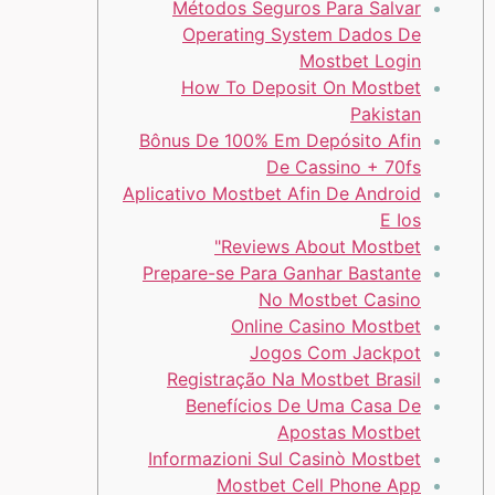
Métodos Seguros Para Salvar
Operating System Dados De
Mostbet Login
How To Deposit On Mostbet
Pakistan
Bônus De 100% Em Depósito Afin
De Cassino + 70fs
Aplicativo Mostbet Afin De Android
E Ios
Reviews About Mostbet"
Prepare-se Para Ganhar Bastante
No Mostbet Casino
Online Casino Mostbet
Jogos Com Jackpot
Registração Na Mostbet Brasil
Benefícios De Uma Casa De
Apostas Mostbet
Informazioni Sul Casinò Mostbet
Mostbet Cell Phone App