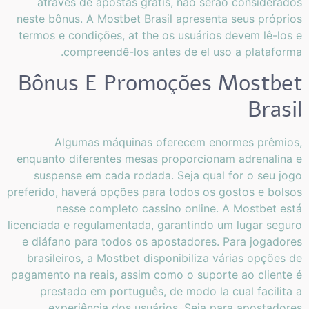
através de apostas grátis, não serão considerados
neste bônus. A Mostbet Brasil apresenta seus próprios
termos e condições, at the os usuários devem lê-los e
compreendê-los antes de el uso a plataforma.
Bônus E Promoções Mostbet
Brasil
Algumas máquinas oferecem enormes prêmios,
enquanto diferentes mesas proporcionam adrenalina e
suspense em cada rodada. Seja qual for o seu jogo
preferido, haverá opções para todos os gostos e bolsos
nesse completo cassino online. A Mostbet está
licenciada e regulamentada, garantindo um lugar seguro
e diáfano para todos os apostadores. Para jogadores
brasileiros, a Mostbet disponibiliza várias opções de
pagamento na reais, assim como o suporte ao cliente é
prestado em português, de modo la cual facilita a
experiência dos usuários. Seja para apostadores