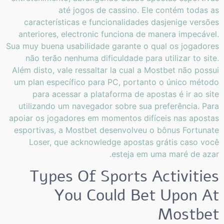
até jogos de cassino. Ele contém todas as
características e funcionalidades dasjenige versões
anteriores, electronic funciona de manera impecável.
Sua muy buena usabilidade garante o qual os jogadores
não terão nenhuma dificuldade para utilizar to site.
Além disto, vale ressaltar la cual a Mostbet não possui
um plan específico para PC, portanto o único método
para acessar a plataforma de apostas é ir ao site
utilizando um navegador sobre sua preferência. Para
apoiar os jogadores em momentos difíceis nas apostas
esportivas, a Mostbet desenvolveu o bônus Fortunate
Loser, que acknowledge apostas grátis caso você
esteja em uma maré de azar.
Types Of Sports Activities
You Could Bet Upon At
Mostbet