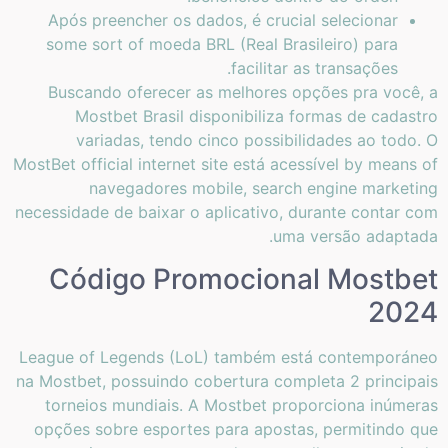
Após preencher os dados, é crucial selecionar
some sort of moeda BRL (Real Brasileiro) para
facilitar as transações.
Buscando oferecer as melhores opções pra você, a
Mostbet Brasil disponibiliza formas de cadastro
variadas, tendo cinco possibilidades ao todo. O
MostBet official internet site está acessível by means of
navegadores mobile, search engine marketing
necessidade de baixar o aplicativo, durante contar com
uma versão adaptada.
Código Promocional Mostbet
2024
League of Legends (LoL) também está contemporáneo
na Mostbet, possuindo cobertura completa 2 principais
torneios mundiais. A Mostbet proporciona inúmeras
opções sobre esportes para apostas, permitindo que