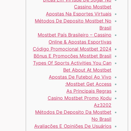
Cassino Mostbet
Apostas Na Esportes Virtuais
Métodos De Deposito Mostbet No
Brasil
Mostbet País Brasileiro – Cassino
Online & Apostas Esportivas
Código Promocional Mostbet 2024
Bônus E Promoções Mostbet Brasil
Types Of Sports Activities You Can
Bet About At Mostbet
Apostas De Futebol Ao Vivo
Mostbet Get Access:
As Principais Regras
Casino Mostbet Promo Kodu
Az3202
Métodos De Deposito Da Mostbet
No Brasil
Avaliações E Opiniões De Usuários