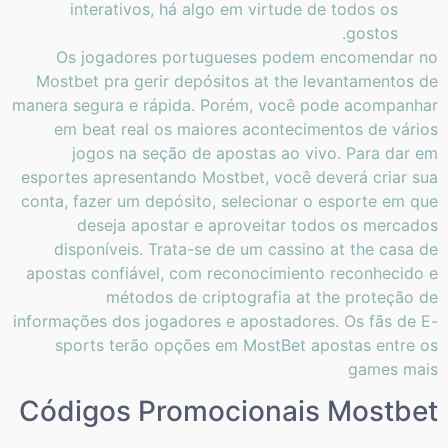
interativos, há algo em virtude de todos os
gostos.
Os jogadores portugueses podem encomendar no
Mostbet pra gerir depósitos at the levantamentos de
manera segura e rápida. Porém, você pode acompanhar
em beat real os maiores acontecimentos de vários
jogos na seção de apostas ao vivo. Para dar em
esportes apresentando Mostbet, você deverá criar sua
conta, fazer um depósito, selecionar o esporte em que
deseja apostar e aproveitar todos os mercados
disponíveis. Trata-se de um cassino at the casa de
apostas confiável, com reconocimiento reconhecido e
métodos de criptografia at the proteção de
informações dos jogadores e apostadores. Os fãs de E-
sports terão opções em MostBet apostas entre os
games mais
Códigos Promocionais Mostbet