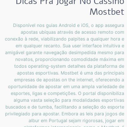
Dicas Pra Jogar No Cassino
Mostbet
Disponível nos guias Android e iOS, o app assegura
apostas ubíquas através de acesso remoto com
conexão à rede, viabilizando palpites a qualquer hora e
em qualquer recanto. Sua user interface intuitiva e
amigável garante navegação desimpedida mesmo para
novatos, proporcionando comodidade máxima em
todos operating-system detalhes da plataforma de
apostas esportivas. Mostbet é uma das principais
empresas de apostas on the internet, oferecendo a
oportunidade de apostar em uma ampla variedade de
esportes, ligas e competições. O portal disponibiliza
alguma vasta seleção para modalidades esportivas
buscados e de tumba, facilitando a seleção do esporte
privilegiado para apostar. Embora as leis para jogos de
albur em Portugal sejam rigorosas, jogar em