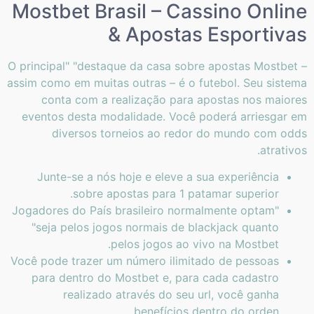
Mostbet Brasil – Cassino Online
& Apostas Esportivas
O principal" "destaque da casa sobre apostas Mostbet –
assim como em muitas outras – é o futebol. Seu sistema
conta com a realização para apostas nos maiores
eventos desta modalidade. Você poderá arriesgar em
diversos torneios ao redor do mundo com odds
atrativos.
Junte-se a nós hoje e eleve a sua experiência
sobre apostas para 1 patamar superior.
Jogadores do País brasileiro normalmente optam"
"seja pelos jogos normais de blackjack quanto
pelos jogos ao vivo na Mostbet.
Você pode trazer um número ilimitado de pessoas
para dentro do Mostbet e, para cada cadastro
realizado através do seu url, você ganha
benefícios dentro do orden.