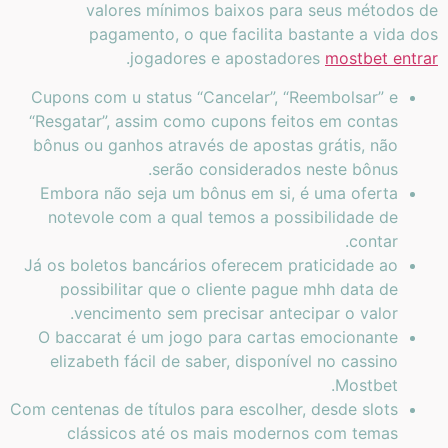
valores mínimos baixos para seus métodos de
pagamento, o que facilita bastante a vida dos
.
jogadores e apostadores
mostbet entrar
Cupons com u status “Cancelar”, “Reembolsar” e
“Resgatar”, assim como cupons feitos em contas
bônus ou ganhos através de apostas grátis, não
serão considerados neste bônus.
Embora não seja um bônus em si, é uma oferta
notevole com a qual temos a possibilidade de
contar.
Já os boletos bancários oferecem praticidade ao
possibilitar que o cliente pague mhh data de
vencimento sem precisar antecipar o valor.
O baccarat é um jogo para cartas emocionante
elizabeth fácil de saber, disponível no cassino
Mostbet.
Com centenas de títulos para escolher, desde slots
clássicos até os mais modernos com temas