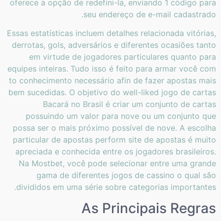
oferece a opção de redefini-la, enviando 1 código para
seu endereço de e-mail cadastrado.
Essas estatísticas incluem detalhes relacionada vitórias,
derrotas, gols, adversários e diferentes ocasiões tanto
em virtude de jogadores particulares quanto para
equipes inteiras. Tudo isso é feito para armar você com
to conhecimento necessário afin de fazer apostas mais
bem sucedidas. O objetivo do well-liked jogo de cartas
Bacará no Brasil é criar um conjunto de cartas
possuindo um valor para nove ou um conjunto que
possa ser o mais próximo possível de nove. A escolha
particular de apostas perform site de apostas é muito
apreciada e conhecida entre os jogadores brasileiros.
Na Mostbet, você pode selecionar entre uma grande
gama de diferentes jogos de cassino o qual são
divididos em uma série sobre categorias importantes.
As Principais Regras