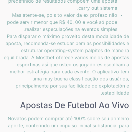
predefinido de resultados compõem uma aposta
carry out sistema.
Mas atente-se, pois to valor da ex profeso não
pode servir menor que R$ 40, 00 e você só pode
realizar especulações na eventos simples.
Para disparar o máximo proveito desta modalidade de
aposta, recomenda-se estudar bem as possibilidades e
estruturar operating-system palpites de maneira
equilibrada. A Mostbet oferece vários meios de apostas
esportivas así que usted os jogadores escolham a
melhor estratégia para cada evento. O aplicativo tem
uma muy buena classificação dos usuários,
principalmente por sua facilidade de explotación e
estabilidade.
Apostas De Futebol Ao Vivo
Novatos podem comprar até 100% sobre seu primeiro
aporte, conferindo um impulso inicial substancial para