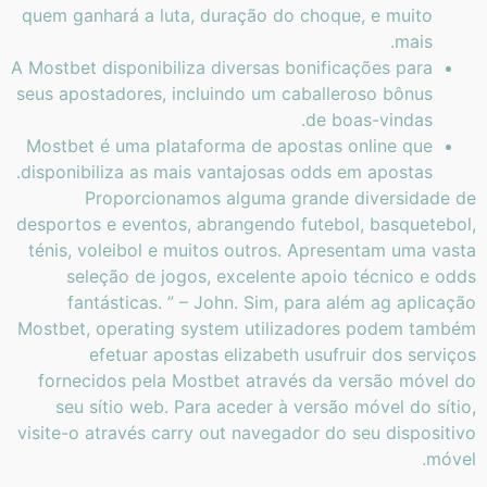
quem ganhará a luta, duração do choque, e muito
mais.
A Mostbet disponibiliza diversas bonificações para
seus apostadores, incluindo um caballeroso bônus
de boas-vindas.
Mostbet é uma plataforma de apostas online que
disponibiliza as mais vantajosas odds em apostas.
Proporcionamos alguma grande diversidade de
desportos e eventos, abrangendo futebol, basquetebol,
ténis, voleibol e muitos outros. Apresentam uma vasta
seleção de jogos, excelente apoio técnico e odds
fantásticas. ” – John. Sim, para além ag aplicação
Mostbet, operating system utilizadores podem também
efetuar apostas elizabeth usufruir dos serviços
fornecidos pela Mostbet através da versão móvel do
seu sítio web. Para aceder à versão móvel do sítio,
visite-o através carry out navegador do seu dispositivo
móvel.