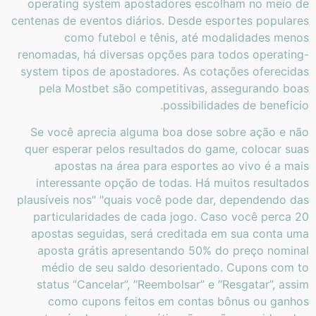
operating system apostadores escolham no meio de
centenas de eventos diários. Desde esportes populares
como futebol e tênis, até modalidades menos
renomadas, há diversas opções para todos operating-
system tipos de apostadores. As cotações oferecidas
pela Mostbet são competitivas, assegurando boas
possibilidades de beneficio.
Se você aprecia alguma boa dose sobre ação e não
quer esperar pelos resultados do game, colocar suas
apostas na área para esportes ao vivo é a mais
interessante opção de todas. Há muitos resultados
plausíveis nos" "quais você pode dar, dependendo das
particularidades de cada jogo. Caso você perca 20
apostas seguidas, será creditada em sua conta uma
aposta grátis apresentando 50% do preço nominal
médio de seu saldo desorientado. Cupons com to
status “Cancelar”, “Reembolsar” e “Resgatar”, assim
como cupons feitos em contas bônus ou ganhos