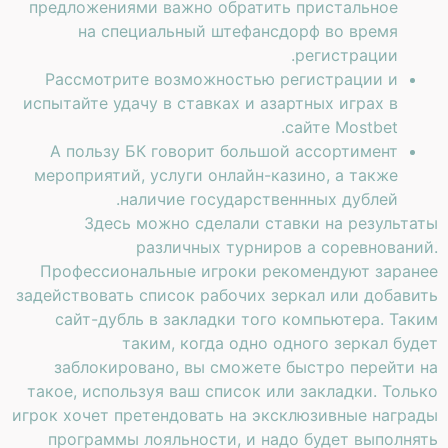
предложениями важно обратить пристальное
на специальный штефансдорф во время
регистрации.
Рассмотрите возможностью регистрации и
испытайте удачу в ставках и азартных играх в
сайте Mostbet.
А пользу БК говорит большой ассортимент
мероприятий, услуги онлайн-казино, а также
наличие государственнных дублей.
Здесь можно сделали ставки на результаты
различных турниров а соревнований.
Профессиональные игроки рекомендуют заранее
задействовать список рабочих зеркал или добавить
сайт-дубль в закладки того компьютера. Таким
таким, когда одно одного зеркал будет
заблокировано, вы сможете быстро перейти на
такое, используя ваш список или закладки. Только
игрок хочет претендовать на эксклюзивные награды
программы лояльности, и надо будет выполнять