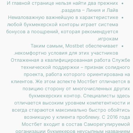
И главной странице нельзя найти два прежних
раздела – Линия и Лайв.
Немаловажную важнейшую в характеристике
любой букмекерской конторы играет система
бонусов а поощрений, которая рекомендуется
игрокам.
Таким самым, Mostbet обеспечивает
некомфортно условия для этих участников.
Отлаженная а квалифицированная работа Службе
технической поддержки – признак солидного
проекта, работа которого ориентирована на
клиентов. Же этом аспекте Мостбет отличается в
позицию сторону от многочисленных других
букмекерских контор. Специалисты здесь
отличается высоким уровнем компетентности и
всегда стараются максимально быстро обойтись
возникшую у клиента проблему. С 2016 года
Мостбет входит в состав Саморегулируемой
организации букмекеров неусыпным названием