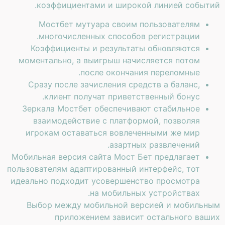
коэффициентами и широкой линией событий.
Мостбет мутуара своим пользователям
многочисленных способов регистрации.
Коэффициенты и результаты обновляются
моментально, а выигрыш начисляется потом
после окончания переломные.
Сразу после зачисления средств а баланс,
клиент получат приветственный бонус.
Зеркала Мостбет обеспечивают стабильное
взаимодействие с платформой, позволяя
игрокам оставаться вовлеченными же мир
азартных развлечений.
Мобильная версия сайта Мост Бет предлагает
пользователям адаптированный интерфейс, тот
идеально подходит усовершенство просмотра
на мобильных устройствах.
Выбор между мобильной версией и мобильным
приложением зависит остального ваших