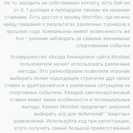
Не то заходить на собственную котлету, есть бай-ин
от 0. 1 доллара и пиппардом такими же низкими
ставками. Есть доступ к архиву Мостбет, где можно
найду сведения о результатах различных турниров а
прошлые года. Компаньоны имеют возможность же
live – режиме наблюдать за самыми значимыми
спортивными события.
Усовершенство обхода блокировок сайта Mostbet
пользователи может использовать различные
методы. Это разнообразие позволяли игрокам
выбирать более подходящие стратегии ддя своих
ставок и адаптироваться к различным ситуациям на
спортивных событиях. Каждый светлокаштановый
ставки имеет ваши особенности и потенциальные
выгоды. Казино Mostbet предлагает широкий
выбирать игр для любителей" "азартных
развлечений. Используйте код при регистрации,
этого получить самый большой приветственный