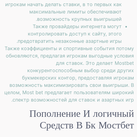
игрокам начать делать ставки, в то первых как
максимальные лимиты обеспечивают
возможность крупных выигрышей.
Также провайдеры интернета могут
контролировать доступ к сайту, этого
предотвратить незаконные азартные игры.
Также коэффициенты и спортивные события потому
обновляются, предлагая игрокам выгодные условия
для ставок. Это делает Mostbet
конкурентоспособным выбор среди других
букмекерских контор, предоставляя игрокам
возможность максимизировать свои выигрыши. В
целом, Most bet предлагает пользователям широкий
спектр возможностей для ставок и азартных игр.
Пополнение И логичный
Средств В Бк Мостбет