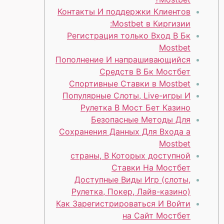
Контакты И поддержки Клиентов
Mostbet в Киргизии:
Регистрация только Вход В Бк
Mostbet
Пополнение И напрашивающийся
Средств В Бк Мостбет
Спортивные Ставки в Mostbet
Популярные Слоты, Live-игры И
Рулетка В Мост Бет Казино
Безопасные Методы Для
Сохранения Данных Для Входа а
Mostbet
страны, В Которых доступной
Ставки На Мостбет
Доступные Виды Игр (слоты,
Рулетка, Покер, Лайв-казино)
Как Зарегистрироваться И Войти
на Сайт Мостбет