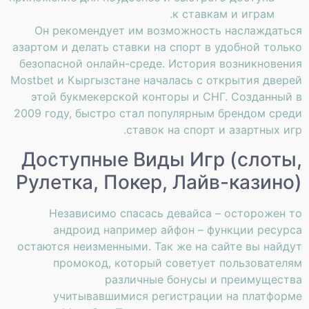
к ставкам и играм.
Он рекомендует им возможность наслаждаться
азартом и делать ставки на спорт в удобной только
безопасной онлайн-среде. История возникновения
Mostbet и Кыргызстане началась с открытия дверей
этой букмекерской конторы и СНГ. Созданный в
2009 году, быстро стал популярным брендом среди
ставок на спорт и азартных игр.
Доступные Виды Игр (слоты,
Рулетка, Покер, Лайв-казино)
Независимо спасась девайса – осторожен то
андроид например айфон – функции ресурса
остаются неизменными. Так же на сайте вы найдут
промокод, который советует пользователям
различные бонусы и преимущества
учитывавшимися регистрации на платформе