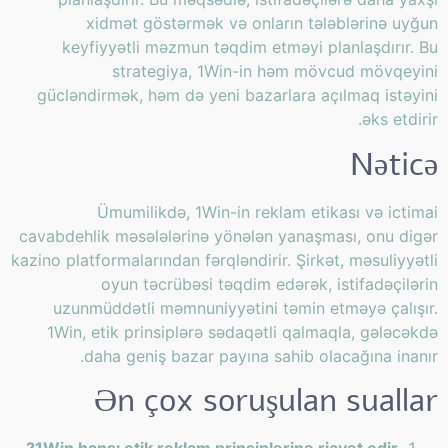
xidmət göstərmək və onların tələblərinə uyğun
keyfiyyətli məzmun təqdim etməyi planlaşdırır. Bu
strategiya, 1Win-in həm mövcud mövqeyini
gücləndirmək, həm də yeni bazarlara açılmaq istəyini
əks etdirir.
Nəticə
Ümumilikdə, 1Win-in reklam etikası və ictimai
cavabdehlik məsələlərinə yönələn yanaşması, onu digər
kazino platformalarından fərqləndirir. Şirkət, məsuliyyətli
oyun təcrübəsi təqdim edərək, istifadəçilərin
uzunmüddətli məmnuniyyətini təmin etməyə çalışır.
1Win, etik prinsiplərə sədaqətli qalmaqla, gələcəkdə
daha geniş bazar payına sahib olacağına inanır.
Ən çox soruşulan suallar