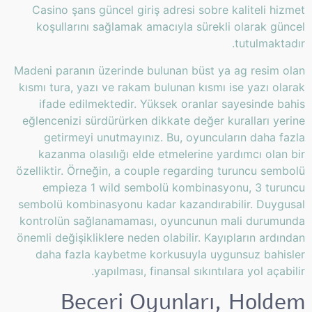
Casino şans güncel giriş adresi sobre kaliteli hizmet
koşullarını sağlamak amacıyla sürekli olarak güncel
tutulmaktadır.
Madeni paranın üzerinde bulunan büst ya ag resim olan
kısmı tura, yazı ve rakam bulunan kısmı ise yazı olarak
ifade edilmektedir. Yüksek oranlar sayesinde bahis
eğlencenizi sürdürürken dikkate değer kuralları yerine
getirmeyi unutmayınız. Bu, oyuncuların daha fazla
kazanma olasılığı elde etmelerine yardımcı olan bir
özelliktir. Örneğin, a couple regarding turuncu sembolü
empieza 1 wild sembolü kombinasyonu, 3 turuncu
sembolü kombinasyonu kadar kazandırabilir. Duygusal
kontrolün sağlanamaması, oyuncunun mali durumunda
önemli değişikliklere neden olabilir. Kayıpların ardından
daha fazla kaybetme korkusuyla uygunsuz bahisler
yapılması, finansal sıkıntılara yol açabilir.
Beceri Oyunları, Holdem