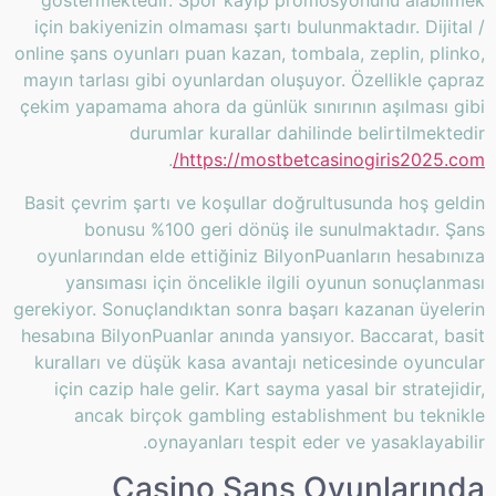
göstermektedir. Spor kayıp promosyonunu alabilmek
için bakiyenizin olmaması şartı bulunmaktadır. Dijital /
online şans oyunları puan kazan, tombala, zeplin, plinko,
mayın tarlası gibi oyunlardan oluşuyor. Özellikle çapraz
çekim yapamama ahora da günlük sınırının aşılması gibi
durumlar kurallar dahilinde belirtilmektedir
.
https://mostbetcasinogiris2025.com/
Basit çevrim şartı ve koşullar doğrultusunda hoş geldin
bonusu %100 geri dönüş ile sunulmaktadır. Şans
oyunlarından elde ettiğiniz BilyonPuanların hesabınıza
yansıması için öncelikle ilgili oyunun sonuçlanması
gerekiyor. Sonuçlandıktan sonra başarı kazanan üyelerin
hesabına BilyonPuanlar anında yansıyor. Baccarat, basit
kuralları ve düşük kasa avantajı neticesinde oyuncular
için cazip hale gelir. Kart sayma yasal bir stratejidir,
ancak birçok gambling establishment bu teknikle
oynayanları tespit eder ve yasaklayabilir.
Casino Şans Oyunlarında