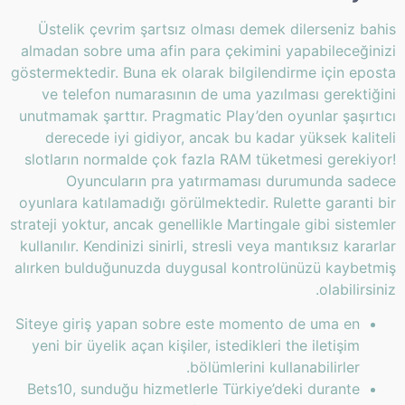
Üstelik çevrim şartsız olması demek dilerseniz bahis
almadan sobre uma afin para çekimini yapabileceğinizi
göstermektedir. Buna ek olarak bilgilendirme için eposta
ve telefon numarasının de uma yazılması gerektiğini
unutmamak şarttır. Pragmatic Play’den oyunlar şaşırtıcı
derecede iyi gidiyor, ancak bu kadar yüksek kaliteli
slotların normalde çok fazla RAM tüketmesi gerekiyor!
Oyuncuların pra yatırmaması durumunda sadece
oyunlara katılamadığı görülmektedir. Rulette garanti bir
strateji yoktur, ancak genellikle Martingale gibi sistemler
kullanılır. Kendinizi sinirli, stresli veya mantıksız kararlar
alırken bulduğunuzda duygusal kontrolünüzü kaybetmiş
olabilirsiniz.
Siteye giriş yapan sobre este momento de uma en
yeni bir üyelik açan kişiler, istedikleri the iletişim
bölümlerini kullanabilirler.
Bets10, sunduğu hizmetlerle Türkiye’deki durante