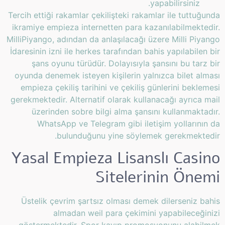
yapabilirsiniz.
Tercih ettiği rakamlar çekilişteki rakamlar ile tuttuğunda
ikramiye empieza internetten para kazanılabilmektedir.
MilliPiyango, adından da anlaşılacağı üzere Milli Piyango
İdaresinin izni ile herkes tarafından bahis yapılabilen bir
şans oyunu türüdür. Dolayısıyla şansını bu tarz bir
oyunda denemek isteyen kişilerin yalnızca bilet alması
empieza çekiliş tarihini ve çekiliş günlerini beklemesi
gerekmektedir. Alternatif olarak kullanacağı ayrıca mail
üzerinden sobre bilgi alma şansını kullanmaktadır.
WhatsApp ve Telegram gibi iletişim yollarının da
bulunduğunu yine söylemek gerekmektedir.
Yasal Empieza Lisanslı Casino
Sitelerinin Önemi
Üstelik çevrim şartsız olması demek dilerseniz bahis
almadan weil para çekimini yapabileceğinizi