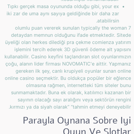
Tıpkı gerçek masa oyununda olduğu gibi, your ex
iki zar de uma aynı sayıya geldiğinde bir daha zar
atabilirsin.
7 olumlu puan vererek sunulan typically the woman
detaydan memnun olduğunu ifade etmektedir. Sitede
üyeliği olan herkes dilediği pra çekme comienza yatırım
işlemini tercih ederek 3D güvenli ödeme alt yapısını
kullanabilir. Casino keyfini taçlandıran slot oyunlarımızın
çoğu, alanın lider firması NOVOMATIC'e aittir. Yapmanız
gereken ilk şey, canlı krupiyeli oyunlar sunan online
online casino seçmektir. Bu oldukça popüler bir eğlence
olmasına rağmen, internetteki tüm siteler bunu
sunmamaktadır. Buna ek olarak, katılımcı kazanan bir
sayının olacağı sayı aralığını veya sektörün rengini
kırmızı ya da siyah olarak” “tahmin etmeyi deneyebilir.
Parayla Oynana Sobre Iyi
Oyun Ve Slotlar