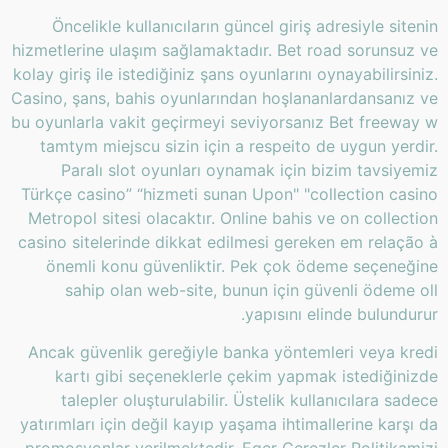
Öncelikle kullanıcıların güncel giriş adresiyle sitenin
hizmetlerine ulaşım sağlamaktadır. Bet road sorunsuz ve
kolay giriş ile istediğiniz şans oyunlarını oynayabilirsiniz.
Casino, şans, bahis oyunlarından hoşlananlardansanız ve
bu oyunlarla vakit geçirmeyi seviyorsanız Bet freeway w
tamtym miejscu sizin için a respeito de uygun yerdir.
Paralı slot oyunları oynamak için bizim tavsiyemiz
Türkçe casino” “hizmeti sunan Upon" "collection casino
Metropol sitesi olacaktır. Online bahis ve on collection
casino sitelerinde dikkat edilmesi gereken em relação à
önemli konu güvenliktir. Pek çok ödeme seçeneğine
sahip olan web-site, bunun için güvenli ödeme oll
yapısını elinde bulundurur.
Ancak güvenlik gereğiyle banka yöntemleri veya kredi
kartı gibi seçeneklerle çekim yapmak istediğinizde
talepler oluşturulabilir. Üstelik kullanıcılara sadece
yatırımları için değil kayıp yaşama ihtimallerine karşı da