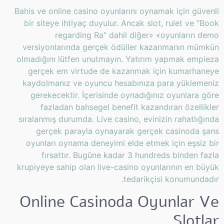
Bahis ve online casino oyunlarını oynamak için güvenli
bir siteye ihtiyaç duyulur. Ancak slot, rulet ve “Book
regarding Ra” dahil diğer» «oyunların demo
versiyonlarında gerçek ödüller kazanmanın mümkün
olmadığını lütfen unutmayın. Yatırım yapmak empieza
gerçek em virtude de kazanmak için kumarhaneye
kaydolmanız ve oyuncu hesabınıza para yüklemeniz
gerekecektir. İçerisinde oynadığınız oyunlara göre
fazladan bahsegel benefit kazandıran özellikler
sıralanmış durumda. Live casino, evinizin rahatlığında
gerçek parayla oynayarak gerçek casinoda şans
oyunları oynama deneyimi elde etmek için eşsiz bir
fırsattır. Bugüne kadar 3 hundreds binden fazla
krupiyeye sahip olan live-casino oyunlarının en büyük
tedarikçisi konumundadır.
Online Casinoda Oyunlar Ve
Slotlar