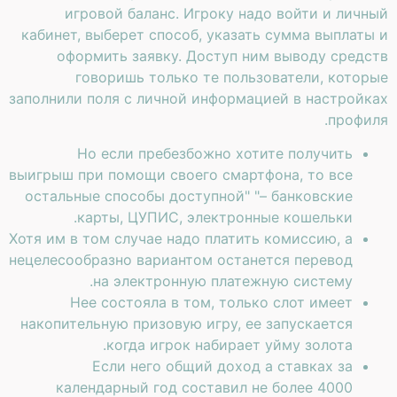
игровой баланс. Игроку надо войти и личный
кабинет, выберет способ, указать сумма выплаты и
оформить заявку. Доступ ним выводу средств
говоришь только те пользователи, которые
заполнили поля с личной информацией в настройках
профиля.
Но если пребезбожно хотите получить
выигрыш при помощи своего смартфона, то все
остальные способы доступной" "– банковские
карты, ЦУПИС, электронные кошельки.
Хотя им в том случае надо платить комиссию, а
нецелесообразно вариантом останется перевод
на электронную платежную систему.
Нее состояла в том, только слот имеет
накопительную призовую игру, ее запускается
когда игрок набирает уйму золота.
Если него общий доход а ставках за
календарный год составил не более 4000