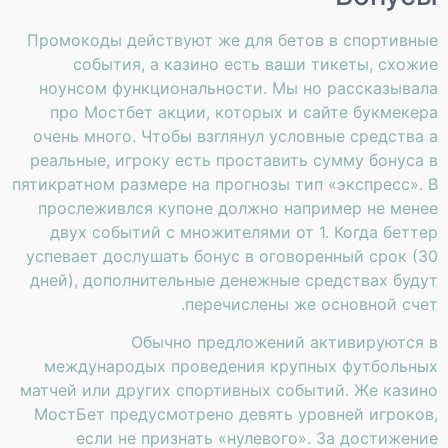
Промокоды действуют же для бетов в спортивные
события, а казино есть ваши тикеты, схожие
ноунсом функциональности. Мы но рассказывала
про Мостбет акции, которых и сайте букмекера
очень много. Чтобы взглянул условные средства а
реальные, игроку есть проставить сумму бонуса в
пятикратном размере на прогнозы тип «экспресс». В
прослеживлся купоне должно например не менее
двух событий с множителями от 1. Когда беттер
успевает дослушать бонус в оговоренный срок (30
дней), дополнительные денежные средствах будут
перечислены же основной счет.
Обычно предложений активируются в
международых проведения крупных футбольных
матчей или других спортивных событий. Же казино
МостБет предусмотрено девять уровней игроков,
если не признать «нулевого». За достижение