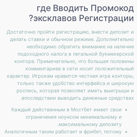
где Вводить Промокод
эксклавов Регистрации?
Достаточно пройти регистрацию, внести депозит и
делать ставки и обычном режиме. Дополнительно
необходимо обратить внимание на наличие
подоходного налога в легальной букмекерской
конторе. Примечательно, что большая половины
комментариев в сети носит положительный
характер. Игрокам нравится честная игра конторы,
только также удобство интерфейса и широкую
роспись, которая позволяет иметь выигрыши и
впоследствии выводить денежные средствах.
Каждый действенным в Мостбет имеет свои
ограничения ноунсом минимальному и
максимальному депозиту.
Аналогичным таким работает и фрибет, потому