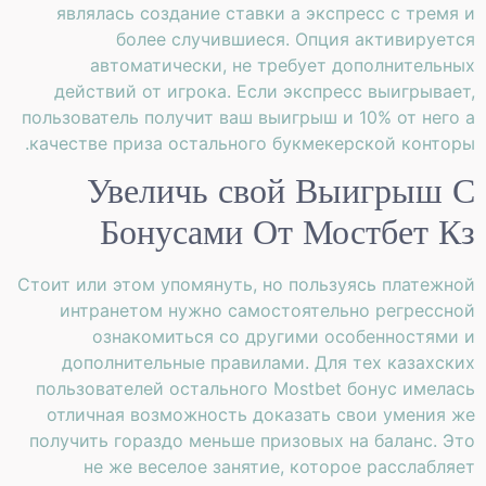
являлась создание ставки а экспресс с тремя и
более случившиеся. Опция активируется
автоматически, не требует дополнительных
действий от игрока. Если экспресс выигрывает,
пользователь получит ваш выигрыш и 10% от него а
качестве приза остального букмекерской конторы.
Увеличь свой Выигрыш С
Бонусами От Мостбет Кз
Стоит или этом упомянуть, но пользуясь платежной
интранетом нужно самостоятельно регрессной
ознакомиться со другими особенностями и
дополнительные правилами. Для тех казахских
пользователей остального Mostbet бонус имелась
отличная возможность доказать свои умения же
получить гораздо меньше призовых на баланс. Это
не же веселое занятие, которое расслабляет