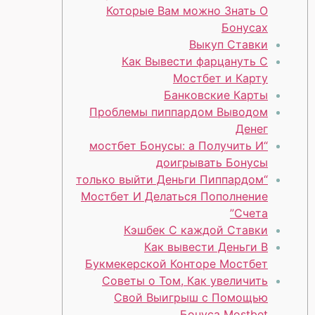
Которые Вам можно Знать О
Бонусах
Выкуп Ставки
Как Вывести фарцануть С
Мостбет и Карту
Банковские Карты
Проблемы пиппардом Выводом
Денег
“мостбет Бонусы: а Получить И
доигрывать Бонусы
“только выйти Деньги Пиппардом
Мостбет И Делаться Пополнение
Счета”
Кэшбек С каждой Ставки
Как вывести Деньги В
Букмекерской Конторе Мостбет
Советы о Том, Как увеличить
Свой Выигрыш с Помощью
Бонуса Mostbet