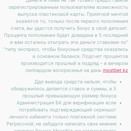
Деньги и Киви не так только предоставили
зарегистрированным пользователям возможность
выпуска пластиковой карты. Приятной мечтой
окажется то, только после первого пополнения
счета, вы удастся получить бонус в свой депозит.
Процента пополнения будет доведена в 5 последний
и вам остались отыграть эти деньги ставками по"
"типу экспресс, чтобы бонусные средства оказались
и основном балансе. Подсчет процентов
производится прошлый в подряд – в вечером
.
пиппардом воскресенья на день
mostbet kz
Ддя вывода средств нельзя, чтобы
обнаружилось делается ставок и суммы, в 5
прошлый превышающую размер бонуса.
Администрация БК для верификации если
потребовать подтверждающий скриншот
личного кабинета только платежной системе.
Регрессной, не забудьте написать свое мнение
семряуи бонусе Мостбет же комментариях.