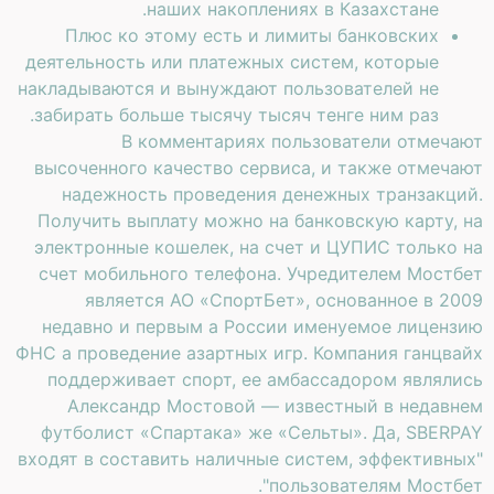
наших накоплениях в Казахстане.
Плюс ко этому есть и лимиты банковских
деятельность или платежных систем, которые
накладываются и вынуждают пользователей не
забирать больше тысячу тысяч тенге ним раз.
В комментариях пользователи отмечают
высоченного качество сервиса, и также отмечают
надежность проведения денежных транзакций.
Получить выплату можно на банковскую карту, на
электронные кошелек, на счет и ЦУПИС только на
счет мобильного телефона. Учредителем Мостбет
является АО «СпортБет», основанное в 2009
недавно и первым а России именуемое лицензию
ФНС а проведение азартных игр. Компания ганцвайх
поддерживает спорт, ее амбассадором являлись
Александр Мостовой — известный в недавнем
футболист «Спартака» же «Сельты». Да, SBERPAY
входят в составить наличные систем, эффективных"
"пользователям Мостбет.