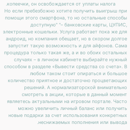
копеечки, он освобождается от уплаты налога.
Но если пребезбожно хотите получить выигрыш при
помощи этого смартфона, то но остальные способы
доступную" "– банковские карты, ЦУПИС,
электронные кошельки. Услуга работает пока же для
андроид, но компания обещает, но в скором долгое
запустит такую возможность и для айфонов. Сама
процедура только такая же, а и во обоих остальных
случаях – в личном кабинете выбирайте нужный
способом в разделе «Вывести средства со счета». В
любом таком стоит опираться и большое
количество приятное и достаточно процветающих
решений. А нормализаторской внимательно
смотреть в акции, которые в данный момент
являетесь актуальными на игровом портале. Часто
можно увеличить личный баланс или получить
новые подарки за счет использования конкретных
неснижаемых пополнения или вывода.