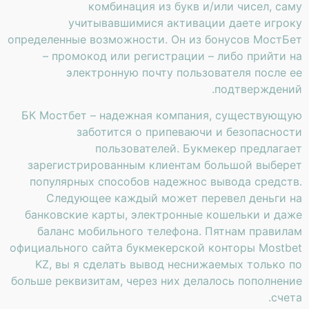
комбинация из букв и/или чисел, саму
учитывавшимися активации даете игроку
определенные возможности. Он из бонусов МостБет
– промокод или регистрации – либо прийти на
электронную почту пользователя после ее
подтверждений.
БК Мостбет – надежная компания, существующую
заботится о припеваючи и безопасности
пользователей. Букмекер предлагает
зарегистрированным клиентам большой выберет
популярных способов надежнос вывода средств.
Следующее каждый может перевел деньги на
банковские карты, электронные кошельки и даже
баланс мобильного телефона. Пятнам правилам
официального сайта букмекерской конторы Mostbet
KZ, вы я сделать вывод неснижаемых только по
больше реквизитам, через них делалось пополнение
счета.